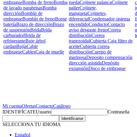
embrague
Bomba de freno
Bomba
rueda
Cojinete palanca
Cojinete
c
de lavado parabrisas
Bomba
palier
Cojinete,
j
dirección
Bombín de
mangueta
Cojinetes,
d
embrague
Bombín de freno
Borne
diferencial
Condensador sistema
f
batería
Brazo de dirección
Brazo
encendido
Conducto
Contacto
r
de suspensión
Brida
Brida
aviso desgaste freno
Correa
carburador
Brida de
distribución
Correa
t
refrigerante
Buje árbol
trapezoidal
Cubierta Caja filtro de
cardan
Bujía
Cable
aceite
Cubierta correa
embrague
Cables
Caja de muelle
distribución
Cuerpo de
mariposa
Deposito compensación
dirección asistida
Depósito
expansión
Disco de embrague
Mi cuenta
Ofertas
Contacto
Catálogo
IDENTIFÍCATE
Usuario
Contraseña
SELECCIONA TU IDIOMA
Español