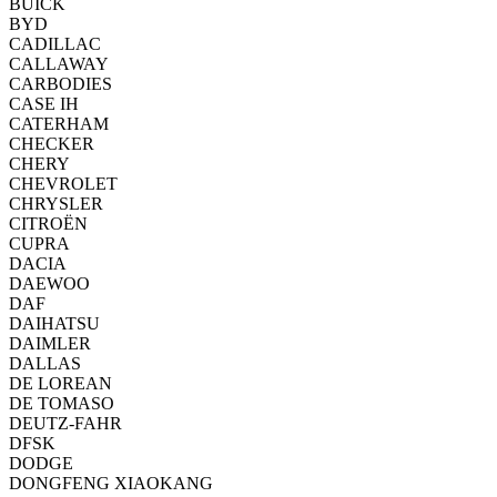
BUICK
BYD
CADILLAC
CALLAWAY
CARBODIES
CASE IH
CATERHAM
CHECKER
CHERY
CHEVROLET
CHRYSLER
CITROËN
CUPRA
DACIA
DAEWOO
DAF
DAIHATSU
DAIMLER
DALLAS
DE LOREAN
DE TOMASO
DEUTZ-FAHR
DFSK
DODGE
DONGFENG XIAOKANG