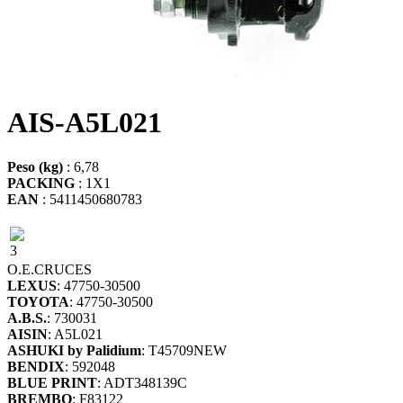
AIS-A5L021
Peso (kg)
: 6,78
PACKING
: 1X1
EAN
: 5411450680783
3
O.E.
CRUCES
LEXUS
: 47750-30500
TOYOTA
: 47750-30500
A.B.S.
: 730031
AISIN
: A5L021
ASHUKI by Palidium
: T45709NEW
BENDIX
: 592048
BLUE PRINT
: ADT348139C
BREMBO
: F83122