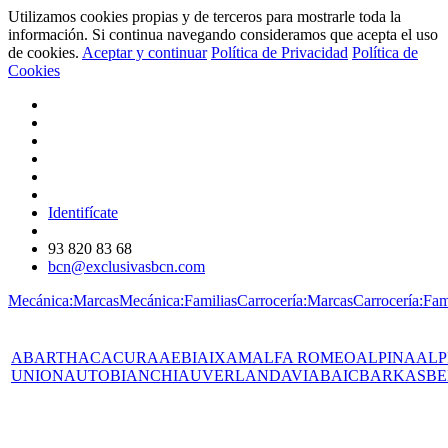
Utilizamos cookies propias y de terceros para mostrarle toda la
información. Si continua navegando consideramos que acepta el uso
de cookies.
Aceptar y continuar
Política de Privacidad
Política de
Cookies
Identifícate
93 820 83 68
bcn@exclusivasbcn.com
Mecánica:Marcas
Mecánica:Familias
Carrocería:Marcas
Carrocería:Fam
ABARTH
AC
ACURA
AEBI
AIXAM
ALFA ROMEO
ALPINA
ALP
UNION
AUTOBIANCHI
AUVERLAND
AVIA
BAIC
BARKAS
BE