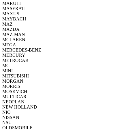
MARUTI
MASERATI
MAXUS
MAYBACH
MAZ
MAZDA
MAZ-MAN
MCLAREN
MEGA
MERCEDES-BENZ
MERCURY
METROCAB
MG
MINI
MITSUBISHI
MORGAN
MORRIS
MOSKVICH
MULTICAR
NEOPLAN
NEW HOLLAND
NIO
NISSAN
NSU
OLDSMOBILE