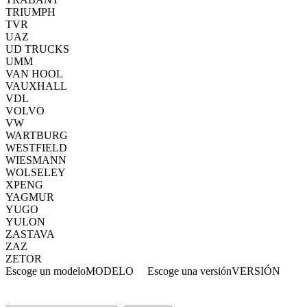
TRIUMPH
TVR
UAZ
UD TRUCKS
UMM
VAN HOOL
VAUXHALL
VDL
VOLVO
VW
WARTBURG
WESTFIELD
WIESMANN
WOLSELEY
XPENG
YAGMUR
YUGO
YULON
ZASTAVA
ZAZ
ZETOR
Escoge un modelo
MODELO
Escoge una versión
VERSIÓN