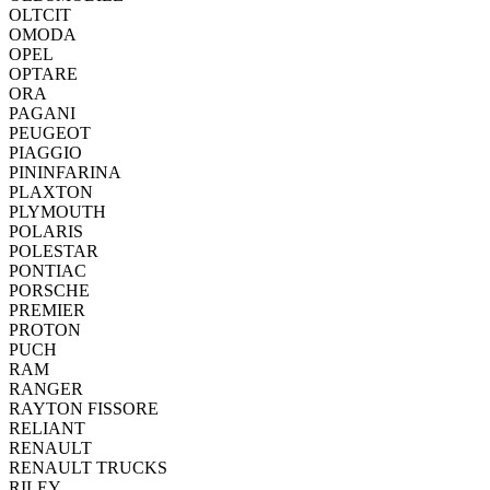
OLTCIT
OMODA
OPEL
OPTARE
ORA
PAGANI
PEUGEOT
PIAGGIO
PININFARINA
PLAXTON
PLYMOUTH
POLARIS
POLESTAR
PONTIAC
PORSCHE
PREMIER
PROTON
PUCH
RAM
RANGER
RAYTON FISSORE
RELIANT
RENAULT
RENAULT TRUCKS
RILEY