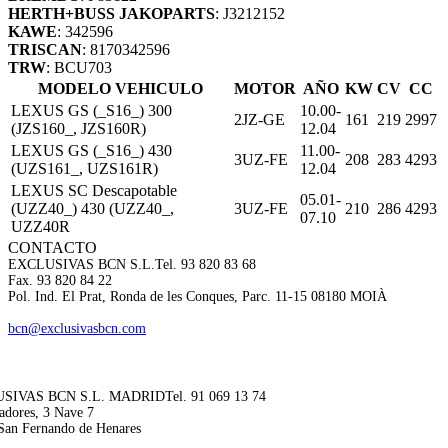
HERTH+BUSS JAKOPARTS
: J3212152
KAWE
: 342596
TRISCAN
: 8170342596
TRW
: BCU703
MODELO VEHICULO
MOTOR
AÑO
KW
CV
CC
LEXUS GS (_S16_) 300
10.00-
2JZ-GE
161
219
2997
(JZS160_, JZS160R)
12.04
LEXUS GS (_S16_) 430
11.00-
3UZ-FE
208
283
4293
(UZS161_, UZS161R)
12.04
LEXUS SC Descapotable
05.01-
(UZZ40_) 430 (UZZ40_,
3UZ-FE
210
286
4293
07.10
UZZ40R
CONTACTO
EXCLUSIVAS BCN S.L.
Tel. 93 820 83 68
Fax. 93 820 84 22
Pol. Ind. El Prat, Ronda de les Conques, Parc. 11-15 08180 MOIÀ
bcn@exclusivasbcn.com
SIVAS BCN S.L. MADRID
Tel. 91 069 13 74
adores, 3 Nave 7
San Fernando de Henares