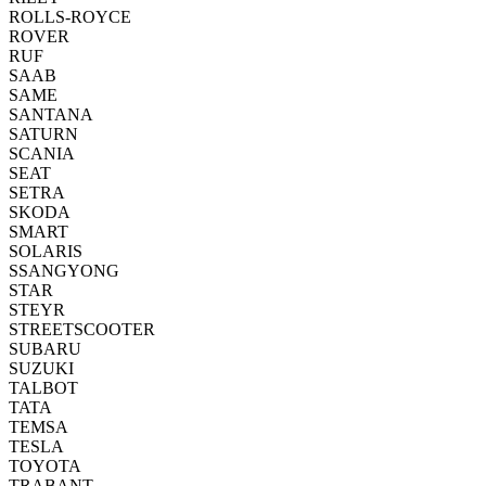
ROLLS-ROYCE
ROVER
RUF
SAAB
SAME
SANTANA
SATURN
SCANIA
SEAT
SETRA
SKODA
SMART
SOLARIS
SSANGYONG
STAR
STEYR
STREETSCOOTER
SUBARU
SUZUKI
TALBOT
TATA
TEMSA
TESLA
TOYOTA
TRABANT