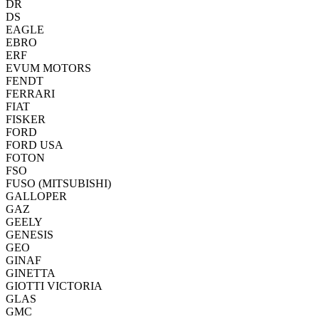
DR
DS
EAGLE
EBRO
ERF
EVUM MOTORS
FENDT
FERRARI
FIAT
FISKER
FORD
FORD USA
FOTON
FSO
FUSO (MITSUBISHI)
GALLOPER
GAZ
GEELY
GENESIS
GEO
GINAF
GINETTA
GIOTTI VICTORIA
GLAS
GMC