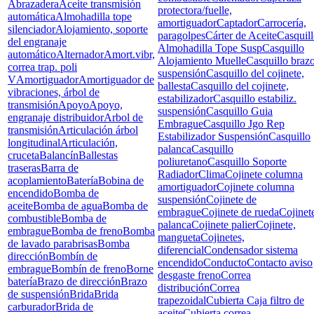
Abrazadera
Aceite transmisión
protectora/fuelle,
automática
Almohadilla tope
amortiguador
Captador
Carrocería,
silenciador
Alojamiento, soporte
paragolpes
Cárter de Aceite
Casquil
del engranaje
Almohadilla Tope Susp
Casquillo
automático
Alternador
Amort.vibr,
Alojamiento Muelle
Casquillo braz
correa trap. poli
suspensión
Casquillo del cojinete,
V
Amortiguador
Amortiguador de
ballesta
Casquillo del cojinete,
vibraciones, árbol de
estabilizador
Casquillo estabiliz.
transmisión
Apoyo
Apoyo,
suspensión
Casquillo Guia
engranaje distribuidor
Arbol de
Embrague
Casquillo Jgo Rep
transmisión
Articulación árbol
Estabilizador Suspensión
Casquillo
longitudinal
Articulación,
palanca
Casquillo
cruceta
Balancín
Ballestas
poliuretano
Casquillo Soporte
traseras
Barra de
Radiador
Clima
Cojinete columna
acoplamiento
Batería
Bobina de
amortiguador
Cojinete columna
encendido
Bomba de
suspensión
Cojinete de
aceite
Bomba de agua
Bomba de
embrague
Cojinete de rueda
Cojinet
combustible
Bomba de
palanca
Cojinete palier
Cojinete,
embrague
Bomba de freno
Bomba
mangueta
Cojinetes,
de lavado parabrisas
Bomba
diferencial
Condensador sistema
dirección
Bombín de
encendido
Conducto
Contacto aviso
embrague
Bombín de freno
Borne
desgaste freno
Correa
batería
Brazo de dirección
Brazo
distribución
Correa
de suspensión
Brida
Brida
trapezoidal
Cubierta Caja filtro de
carburador
Brida de
aceite
Cubierta correa