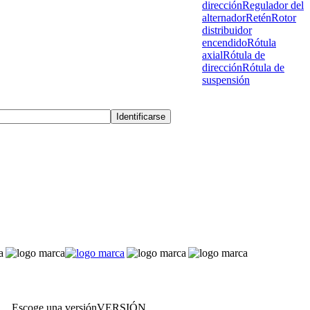
dirección
Regulador del
alternador
Retén
Rotor
distribuidor
encendido
Rótula
axial
Rótula de
dirección
Rótula de
suspensión
Escoge una versión
VERSIÓN