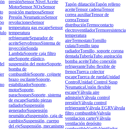
ión
presión
Sensor Nivel Aceite
Tapón dilatación
Tapón relleno
Motor
Sensor NOx
Sensor
aceite
Tensor cadena
Tensor
to
posición mariposa
Sensor
correa auxiliar
Tensor de
do
Presión Neumaticos
Sensor
correa
Tensor
bo
revoluciones
Sensor
distribución
Termocontacto
a
temperatura gas escape
Sensor
electroventilador
Termoresistencia
ulo
temperatura
temperatura
e
refrigerante
Separador de
aire
Termostato
Tornillo
aceite
Servofrenos
Sistema de
culata
Tornillo tapa
inyección
Sonda
radiador
Tornillo, soporte corona
Lambda
Soporte caja filtro
dentada
Tubería
Tubo aspiración
aire
Soporte elástico,
bomba aceite
Tubo conexión
el
suspensión del motor
Soporte,
refrigerante
Tubo flexible de
bomba de
frenos
Tuerca colector
ier
combustible
Soporte, cojinete
escape
Tuerca de rueda
Unidad
brazo oscilante
Soporte,
Control
Unidad Control Susp
rno
estabilizador
Soporte,
Neumatica
Unión flexible
motor
Soporte,
escape
Válvula aire
parachoques
Soporte, sistema
admisión
Válvula control
de escape
Surtido piezas
presión
Válvula control
radiador
Suspensión
refrigerante
Válvula EGR
Válvula
generador
Suspensión
filtro combustible
Valvula
neumática
Suspensión, caja de
ventilacion carter
Válvula
cambios
Suspensión, cuerpo
ventilación depósito
del eje
Suspensión, mecanismo
combustible
Varilla
Ventilador