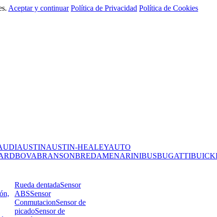
es.
Aceptar y continuar
Política de Privacidad
Política de Cookies
AUDI
AUSTIN
AUSTIN-HEALEY
AUTO
ARD
BOVA
BRANSON
BREDAMENARINIBUS
BUGATTI
BUICK
Rueda dentada
Sensor
ión,
ABS
Sensor
Conmutacion
Sensor de
picado
Sensor de