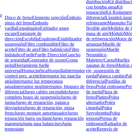
distribución
Kit distribuc
con bomba agua
Kit
reparación
Kit Rodamien
lo
Disco de freno
Elemento sujeción
Émbolo,
diferencial
Líquido
Líqui
pinza del freno
Embudo
refrigerante
Manguito/Tu
o
varilla
Empalmador
Enfriador gases
flexible aire
Medidor de l
escape
Engranaje de
masa de aire
Módulo
Mód
dirección
Escobilla
Espárrago
Estabilizador
de refrigeración
Motor d
suspensión
Filtro combustible
Filtro de
arranque
Muelle de
aceite
Filtro de aire
Filtro habitáculo
Filtro
suspensión
Muelle
hidráulico
Fuelle
Fuelle Dirección
Gancho
Neumático,
de seguridad
Generador de ozono
Goma
Maletero/Carga
Muelles
pedal
Herramienta fuelle
zapatas de freno
Muñón d
universal
Homocinética
Horquilla
Interruptor
eje, suspensión de
control pres. aceite
Interruptor luz marcha
rueda
Palanca cambio
Pal
atrás
Interruptor luz temperatura
diferencial
Pastillas de
agua
Interruptor stop
Interruptor, bloqueo de
freno
Pedal embrague
Pe
e
diferencial
Juego cables encendido
Juego
de rueda
Pinza de
completo brazo de suspensión
Juego de
freno
Platino
Polea
juntas
Juego de reparación, palanca
alternador
Polea
desviadora
Juego de reparación, pinza
cigueñal
Polea
freno
Juego montaje amortiguador
Juego
Servobomba
Polea
reparación barra oscilante
Juego reparación
tensora
Prensa de
mangueta
Junta tapa balancines
Junta
embrague
Radiador de
termostato
aceite
Reenvío de