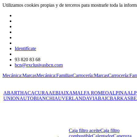
Utilizamos cookies propias y de terceros para mostrarle toda la info
Identifícate
93 820 83 68
bcn@exclusivasbcn.com
Mecánica:Marcas
Mecánica:Familias
Carrocería:Marcas
Carrocería:Fam
ABARTH
AC
ACURA
AEBI
AIXAM
ALFA ROMEO
ALPINA
ALP
UNION
AUTOBIANCHI
AUVERLAND
AVIA
BAIC
BARKAS
BE
Caja filtro aceite
Caja filtro
combustible
Calentador
Caperuza