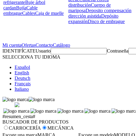
refrigerante
Buje árbol
distribución
Cuerpo de
cardan
Bujía
Cable
mariposa
Deposito compensación
embrague
Cables
Caja de muelle
dirección asistida
Depósito
expansión
Disco de embrague
Mi cuenta
Ofertas
Contacto
Catálogo
IDENTIFÍCATE
Usuario
Contraseña
SELECCIONA TU IDIOMA
Español
English
Deutsch
Français
Italiano
#resumen_cesta#
BUSCADOR DE PRODUCTOS
CARROCERÍA
MECÁNICA
Escoge una marca
MARCA
Escoge un modelo
MODELO