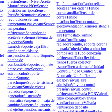
ión
presión
Sensor Nivel Aceite
Tapón dilatación
Tapón relleno
Motor
Sensor NOx
Sensor
aceite
Tensor cadena
Tensor
to
posición mariposa
Sensor
correa auxiliar
Tensor de
do
Presión Neumaticos
Sensor
correa
Tensor
bo
revoluciones
Sensor
distribución
Termocontacto
a
temperatura gas escape
Sensor
electroventilador
Termoresistencia
ulo
temperatura
temperatura
e
refrigerante
Separador de
aire
Termostato
Tornillo
aceite
Servofrenos
Sistema de
culata
Tornillo tapa
inyección
Sonda
radiador
Tornillo, soporte corona
Lambda
Soporte caja filtro
dentada
Tubería
Tubo aspiración
aire
Soporte elástico,
bomba aceite
Tubo conexión
el
suspensión del motor
Soporte,
refrigerante
Tubo flexible de
bomba de
frenos
Tuerca colector
ier
combustible
Soporte, cojinete
escape
Tuerca de rueda
Unidad
brazo oscilante
Soporte,
Control
Unidad Control Susp
rno
estabilizador
Soporte,
Neumatica
Unión flexible
motor
Soporte,
escape
Válvula aire
parachoques
Soporte, sistema
admisión
Válvula control
de escape
Surtido piezas
presión
Válvula control
radiador
Suspensión
refrigerante
Válvula EGR
Válvula
generador
Suspensión
filtro combustible
Valvula
neumática
Suspensión, caja de
ventilacion carter
Válvula
cambios
Suspensión, cuerpo
ventilación depósito
del eje
Suspensión, mecanismo
combustible
Varilla
Ventilador