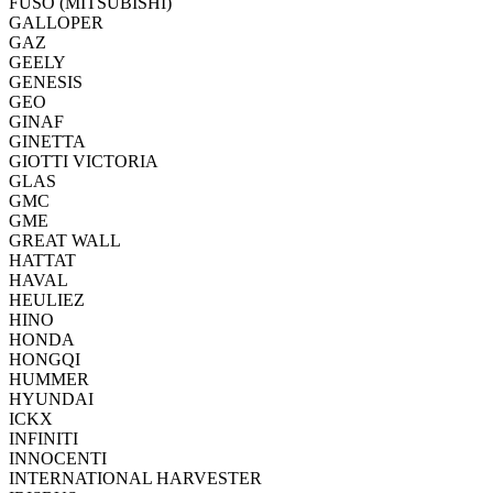
FUSO (MITSUBISHI)
GALLOPER
GAZ
GEELY
GENESIS
GEO
GINAF
GINETTA
GIOTTI VICTORIA
GLAS
GMC
GME
GREAT WALL
HATTAT
HAVAL
HEULIEZ
HINO
HONDA
HONGQI
HUMMER
HYUNDAI
ICKX
INFINITI
INNOCENTI
INTERNATIONAL HARVESTER