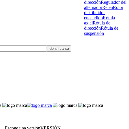
dirección
Regulador del
alternador
Retén
Rotor
distribuidor
encendido
Rótula
axial
Rótula de
dirección
Rótula de
suspensión
Escoge una versión
VERSIÓN