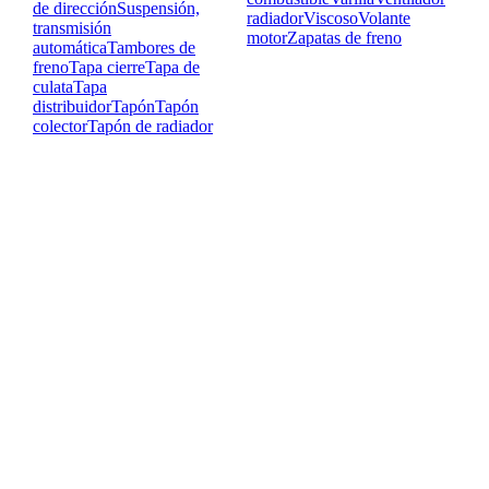
de dirección
Suspensión,
radiador
Viscoso
Volante
transmisión
motor
Zapatas de freno
automática
Tambores de
freno
Tapa cierre
Tapa de
culata
Tapa
distribuidor
Tapón
Tapón
colector
Tapón de radiador