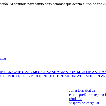
rmación. Si continua navegando consideramos que acepta el uso de cooki
ilias
INE
AMC
ARO
ASIA MOTORS
ASKAM
ASTON MARTIN
ASTRA
DFORD
BENTLEY
BERTONE
BITTER
BMC
BMW
BOND
BORGW
Junta tórica
Kit de
embrague
Kit de reparac
rótula de
suspensión/carga
Kit