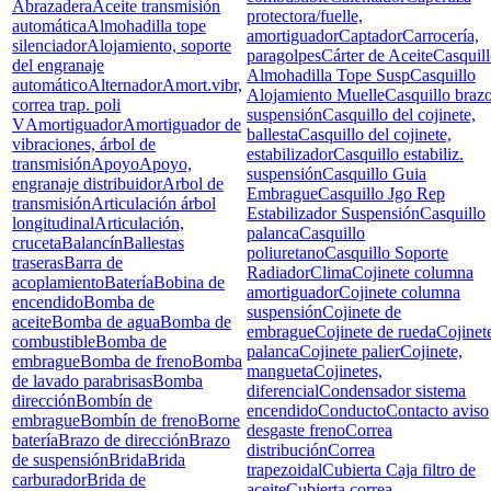
Abrazadera
Aceite transmisión
protectora/fuelle,
automática
Almohadilla tope
amortiguador
Captador
Carrocería,
silenciador
Alojamiento, soporte
paragolpes
Cárter de Aceite
Casquil
del engranaje
Almohadilla Tope Susp
Casquillo
automático
Alternador
Amort.vibr,
Alojamiento Muelle
Casquillo braz
correa trap. poli
suspensión
Casquillo del cojinete,
V
Amortiguador
Amortiguador de
ballesta
Casquillo del cojinete,
vibraciones, árbol de
estabilizador
Casquillo estabiliz.
transmisión
Apoyo
Apoyo,
suspensión
Casquillo Guia
engranaje distribuidor
Arbol de
Embrague
Casquillo Jgo Rep
transmisión
Articulación árbol
Estabilizador Suspensión
Casquillo
longitudinal
Articulación,
palanca
Casquillo
cruceta
Balancín
Ballestas
poliuretano
Casquillo Soporte
traseras
Barra de
Radiador
Clima
Cojinete columna
acoplamiento
Batería
Bobina de
amortiguador
Cojinete columna
encendido
Bomba de
suspensión
Cojinete de
aceite
Bomba de agua
Bomba de
embrague
Cojinete de rueda
Cojinet
combustible
Bomba de
palanca
Cojinete palier
Cojinete,
embrague
Bomba de freno
Bomba
mangueta
Cojinetes,
de lavado parabrisas
Bomba
diferencial
Condensador sistema
dirección
Bombín de
encendido
Conducto
Contacto aviso
embrague
Bombín de freno
Borne
desgaste freno
Correa
batería
Brazo de dirección
Brazo
distribución
Correa
de suspensión
Brida
Brida
trapezoidal
Cubierta Caja filtro de
carburador
Brida de
aceite
Cubierta correa