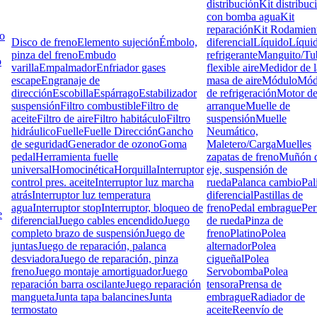
distribución
Kit distribuc
con bomba agua
Kit
reparación
Kit Rodamien
lo
Disco de freno
Elemento sujeción
Émbolo,
diferencial
Líquido
Líqui
pinza del freno
Embudo
refrigerante
Manguito/Tu
o
varilla
Empalmador
Enfriador gases
flexible aire
Medidor de l
escape
Engranaje de
masa de aire
Módulo
Mód
dirección
Escobilla
Espárrago
Estabilizador
de refrigeración
Motor d
suspensión
Filtro combustible
Filtro de
arranque
Muelle de
aceite
Filtro de aire
Filtro habitáculo
Filtro
suspensión
Muelle
hidráulico
Fuelle
Fuelle Dirección
Gancho
Neumático,
de seguridad
Generador de ozono
Goma
Maletero/Carga
Muelles
pedal
Herramienta fuelle
zapatas de freno
Muñón d
universal
Homocinética
Horquilla
Interruptor
eje, suspensión de
control pres. aceite
Interruptor luz marcha
rueda
Palanca cambio
Pal
atrás
Interruptor luz temperatura
diferencial
Pastillas de
agua
Interruptor stop
Interruptor, bloqueo de
freno
Pedal embrague
Pe
e
diferencial
Juego cables encendido
Juego
de rueda
Pinza de
completo brazo de suspensión
Juego de
freno
Platino
Polea
juntas
Juego de reparación, palanca
alternador
Polea
desviadora
Juego de reparación, pinza
cigueñal
Polea
freno
Juego montaje amortiguador
Juego
Servobomba
Polea
reparación barra oscilante
Juego reparación
tensora
Prensa de
mangueta
Junta tapa balancines
Junta
embrague
Radiador de
termostato
aceite
Reenvío de