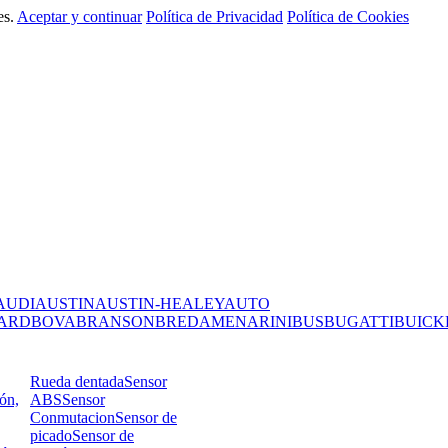
es.
Aceptar y continuar
Política de Privacidad
Política de Cookies
AUDI
AUSTIN
AUSTIN-HEALEY
AUTO
ARD
BOVA
BRANSON
BREDAMENARINIBUS
BUGATTI
BUICK
Rueda dentada
Sensor
ión,
ABS
Sensor
Conmutacion
Sensor de
picado
Sensor de