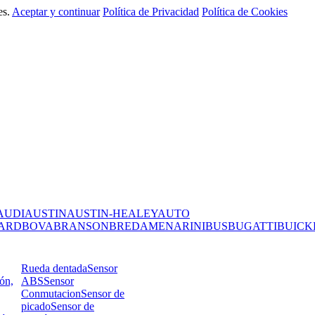
es.
Aceptar y continuar
Política de Privacidad
Política de Cookies
AUDI
AUSTIN
AUSTIN-HEALEY
AUTO
ARD
BOVA
BRANSON
BREDAMENARINIBUS
BUGATTI
BUICK
Rueda dentada
Sensor
ión,
ABS
Sensor
Conmutacion
Sensor de
picado
Sensor de