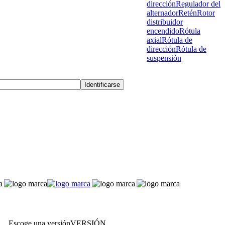
dirección
Regulador del
alternador
Retén
Rotor
distribuidor
encendido
Rótula
axial
Rótula de
dirección
Rótula de
suspensión
Escoge una versión
VERSIÓN