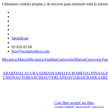
Utilizamos cookies propias y de terceros para mostrarle toda la info
Identifícate
93 820 83 68
bcn@exclusivasbcn.com
Mecánica:Marcas
Mecánica:Familias
Carrocería:Marcas
Carrocería:Fam
ABARTH
AC
ACURA
AEBI
AIXAM
ALFA ROMEO
ALPINA
ALP
UNION
AUTOBIANCHI
AUVERLAND
AVIA
BAIC
BARKAS
BE
Caja filtro aceite
Caja filtro
combustible
Calentador
Caperuza