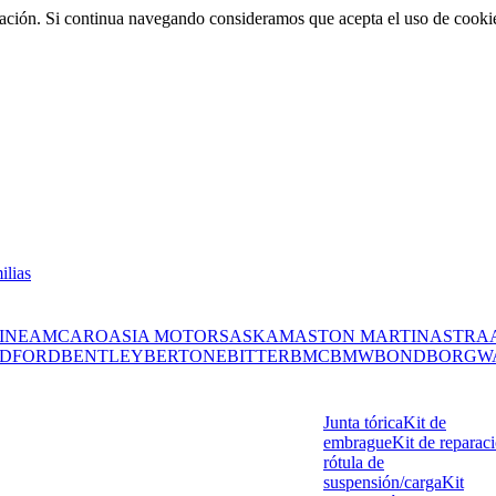
rmación. Si continua navegando consideramos que acepta el uso de cooki
ilias
INE
AMC
ARO
ASIA MOTORS
ASKAM
ASTON MARTIN
ASTRA
DFORD
BENTLEY
BERTONE
BITTER
BMC
BMW
BOND
BORGW
Junta tórica
Kit de
embrague
Kit de reparac
rótula de
suspensión/carga
Kit