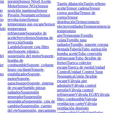
ión
presión
Sensor Nivel Aceite
Tapón dilatación
Tapón relleno
Motor
Sensor NOx
Sensor
aceite
Tensor cadena
Tensor
to
posición mariposa
Sensor
correa auxiliar
Tensor de
do
Presión Neumaticos
Sensor
correa
Tensor
bo
revoluciones
Sensor
distribución
Termocontacto
a
temperatura gas escape
Sensor
electroventilador
Termoresistencia
ulo
temperatura
temperatura
e
refrigerante
Separador de
aire
Termostato
Tornillo
aceite
Servofrenos
Sistema de
culata
Tornillo tapa
inyección
Sonda
radiador
Tornillo, soporte corona
Lambda
Soporte caja filtro
dentada
Tubería
Tubo aspiración
aire
Soporte elástico,
bomba aceite
Tubo conexión
el
suspensión del motor
Soporte,
refrigerante
Tubo flexible de
bomba de
frenos
Tuerca colector
ier
combustible
Soporte, cojinete
escape
Tuerca de rueda
Unidad
brazo oscilante
Soporte,
Control
Unidad Control Susp
rno
estabilizador
Soporte,
Neumatica
Unión flexible
motor
Soporte,
escape
Válvula aire
parachoques
Soporte, sistema
admisión
Válvula control
de escape
Surtido piezas
presión
Válvula control
radiador
Suspensión
refrigerante
Válvula EGR
Válvula
generador
Suspensión
filtro combustible
Valvula
neumática
Suspensión, caja de
ventilacion carter
Válvula
cambios
Suspensión, cuerpo
ventilación depósito
del eje
Suspensión, mecanismo
combustible
Varilla
Ventilador