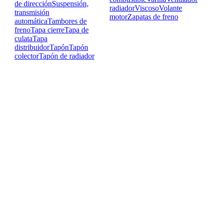
de dirección
Suspensión,
radiador
Viscoso
Volante
transmisión
motor
Zapatas de freno
automática
Tambores de
freno
Tapa cierre
Tapa de
culata
Tapa
distribuidor
Tapón
Tapón
colector
Tapón de radiador