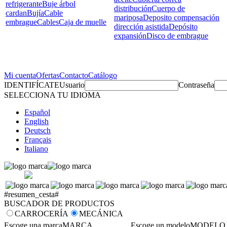
refrigerante
Buje árbol
distribución
Cuerpo de
cardan
Bujía
Cable
mariposa
Deposito compensación
embrague
Cables
Caja de muelle
dirección asistida
Depósito
expansión
Disco de embrague
Mi cuenta
Ofertas
Contacto
Catálogo
IDENTIFÍCATE
Usuario
Contraseña
SELECCIONA TU IDIOMA
Español
English
Deutsch
Français
Italiano
#resumen_cesta#
BUSCADOR DE PRODUCTOS
CARROCERÍA
MECÁNICA
Escoge una marca
MARCA
Escoge un modelo
MODELO