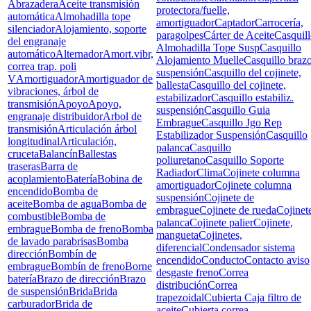
Abrazadera
Aceite transmisión
protectora/fuelle,
automática
Almohadilla tope
amortiguador
Captador
Carrocería,
silenciador
Alojamiento, soporte
paragolpes
Cárter de Aceite
Casquil
del engranaje
Almohadilla Tope Susp
Casquillo
automático
Alternador
Amort.vibr,
Alojamiento Muelle
Casquillo braz
correa trap. poli
suspensión
Casquillo del cojinete,
V
Amortiguador
Amortiguador de
ballesta
Casquillo del cojinete,
vibraciones, árbol de
estabilizador
Casquillo estabiliz.
transmisión
Apoyo
Apoyo,
suspensión
Casquillo Guia
engranaje distribuidor
Arbol de
Embrague
Casquillo Jgo Rep
transmisión
Articulación árbol
Estabilizador Suspensión
Casquillo
longitudinal
Articulación,
palanca
Casquillo
cruceta
Balancín
Ballestas
poliuretano
Casquillo Soporte
traseras
Barra de
Radiador
Clima
Cojinete columna
acoplamiento
Batería
Bobina de
amortiguador
Cojinete columna
encendido
Bomba de
suspensión
Cojinete de
aceite
Bomba de agua
Bomba de
embrague
Cojinete de rueda
Cojinet
combustible
Bomba de
palanca
Cojinete palier
Cojinete,
embrague
Bomba de freno
Bomba
mangueta
Cojinetes,
de lavado parabrisas
Bomba
diferencial
Condensador sistema
dirección
Bombín de
encendido
Conducto
Contacto aviso
embrague
Bombín de freno
Borne
desgaste freno
Correa
batería
Brazo de dirección
Brazo
distribución
Correa
de suspensión
Brida
Brida
trapezoidal
Cubierta Caja filtro de
carburador
Brida de
aceite
Cubierta correa