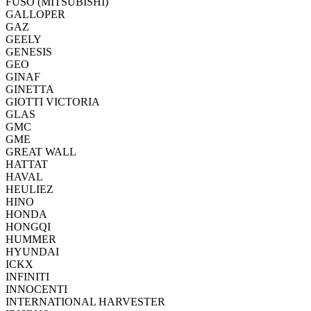
FUSO (MITSUBISHI)
GALLOPER
GAZ
GEELY
GENESIS
GEO
GINAF
GINETTA
GIOTTI VICTORIA
GLAS
GMC
GME
GREAT WALL
HATTAT
HAVAL
HEULIEZ
HINO
HONDA
HONGQI
HUMMER
HYUNDAI
ICKX
INFINITI
INNOCENTI
INTERNATIONAL HARVESTER