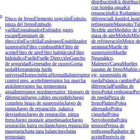
distribución
Kit distribuc
con bomba agua
Kit
reparación
Kit Rodamien
lo
Disco de freno
Elemento sujeción
Émbolo,
diferencial
Líquido
Líqui
pinza del freno
Embudo
refrigerante
Manguito/Tu
o
varilla
Empalmador
Enfriador gases
flexible aire
Medidor de l
escape
Engranaje de
masa de aire
Módulo
Mód
dirección
Escobilla
Espárrago
Estabilizador
de refrigeración
Motor d
suspensión
Filtro combustible
Filtro de
arranque
Muelle de
aceite
Filtro de aire
Filtro habitáculo
Filtro
suspensión
Muelle
hidráulico
Fuelle
Fuelle Dirección
Gancho
Neumático,
de seguridad
Generador de ozono
Goma
Maletero/Carga
Muelles
pedal
Herramienta fuelle
zapatas de freno
Muñón d
universal
Homocinética
Horquilla
Interruptor
eje, suspensión de
control pres. aceite
Interruptor luz marcha
rueda
Palanca cambio
Pal
atrás
Interruptor luz temperatura
diferencial
Pastillas de
agua
Interruptor stop
Interruptor, bloqueo de
freno
Pedal embrague
Pe
e
diferencial
Juego cables encendido
Juego
de rueda
Pinza de
completo brazo de suspensión
Juego de
freno
Platino
Polea
juntas
Juego de reparación, palanca
alternador
Polea
desviadora
Juego de reparación, pinza
cigueñal
Polea
freno
Juego montaje amortiguador
Juego
Servobomba
Polea
reparación barra oscilante
Juego reparación
tensora
Prensa de
mangueta
Junta tapa balancines
Junta
embrague
Radiador de
termostato
aceite
Reenvío de