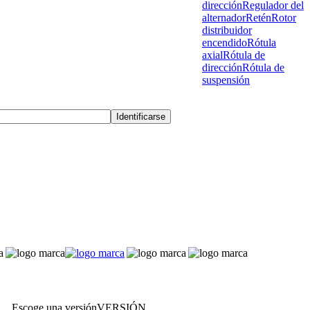
dirección
Regulador del
alternador
Retén
Rotor
distribuidor
encendido
Rótula
axial
Rótula de
dirección
Rótula de
suspensión
Escoge una versión
VERSIÓN