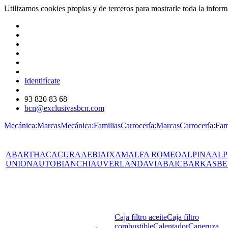
Utilizamos cookies propias y de terceros para mostrarle toda la info
Identifícate
93 820 83 68
bcn@exclusivasbcn.com
Mecánica:Marcas
Mecánica:Familias
Carrocería:Marcas
Carrocería:Fam
ABARTH
AC
ACURA
AEBI
AIXAM
ALFA ROMEO
ALPINA
ALP
UNION
AUTOBIANCHI
AUVERLAND
AVIA
BAIC
BARKAS
BE
Caja filtro aceite
Caja filtro
combustible
Calentador
Caperuza