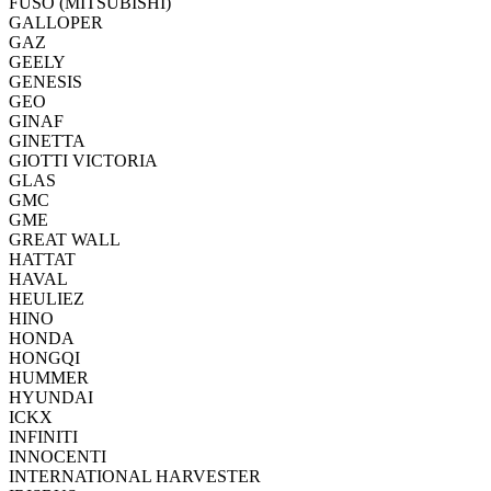
FUSO (MITSUBISHI)
GALLOPER
GAZ
GEELY
GENESIS
GEO
GINAF
GINETTA
GIOTTI VICTORIA
GLAS
GMC
GME
GREAT WALL
HATTAT
HAVAL
HEULIEZ
HINO
HONDA
HONGQI
HUMMER
HYUNDAI
ICKX
INFINITI
INNOCENTI
INTERNATIONAL HARVESTER