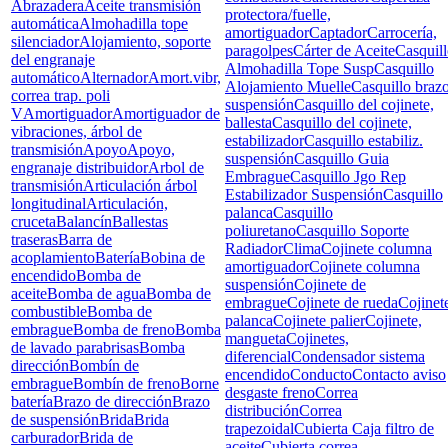
Abrazadera
Aceite transmisión
protectora/fuelle,
automática
Almohadilla tope
amortiguador
Captador
Carrocería,
silenciador
Alojamiento, soporte
paragolpes
Cárter de Aceite
Casquil
del engranaje
Almohadilla Tope Susp
Casquillo
automático
Alternador
Amort.vibr,
Alojamiento Muelle
Casquillo braz
correa trap. poli
suspensión
Casquillo del cojinete,
V
Amortiguador
Amortiguador de
ballesta
Casquillo del cojinete,
vibraciones, árbol de
estabilizador
Casquillo estabiliz.
transmisión
Apoyo
Apoyo,
suspensión
Casquillo Guia
engranaje distribuidor
Arbol de
Embrague
Casquillo Jgo Rep
transmisión
Articulación árbol
Estabilizador Suspensión
Casquillo
longitudinal
Articulación,
palanca
Casquillo
cruceta
Balancín
Ballestas
poliuretano
Casquillo Soporte
traseras
Barra de
Radiador
Clima
Cojinete columna
acoplamiento
Batería
Bobina de
amortiguador
Cojinete columna
encendido
Bomba de
suspensión
Cojinete de
aceite
Bomba de agua
Bomba de
embrague
Cojinete de rueda
Cojinet
combustible
Bomba de
palanca
Cojinete palier
Cojinete,
embrague
Bomba de freno
Bomba
mangueta
Cojinetes,
de lavado parabrisas
Bomba
diferencial
Condensador sistema
dirección
Bombín de
encendido
Conducto
Contacto aviso
embrague
Bombín de freno
Borne
desgaste freno
Correa
batería
Brazo de dirección
Brazo
distribución
Correa
de suspensión
Brida
Brida
trapezoidal
Cubierta Caja filtro de
carburador
Brida de
aceite
Cubierta correa