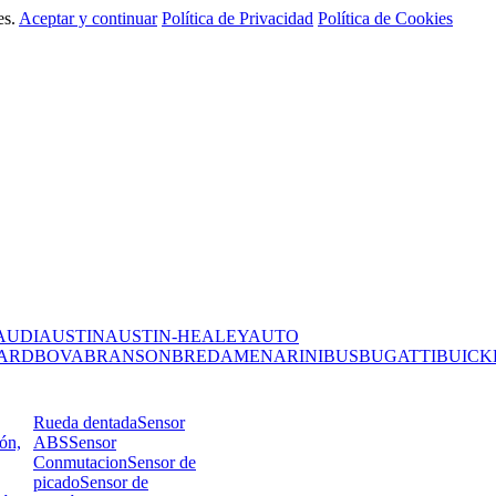
es.
Aceptar y continuar
Política de Privacidad
Política de Cookies
AUDI
AUSTIN
AUSTIN-HEALEY
AUTO
ARD
BOVA
BRANSON
BREDAMENARINIBUS
BUGATTI
BUICK
Rueda dentada
Sensor
ión,
ABS
Sensor
Conmutacion
Sensor de
picado
Sensor de