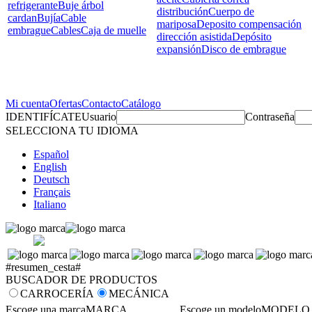
refrigerante
Buje árbol
distribución
Cuerpo de
cardan
Bujía
Cable
mariposa
Deposito compensación
embrague
Cables
Caja de muelle
dirección asistida
Depósito
expansión
Disco de embrague
Mi cuenta
Ofertas
Contacto
Catálogo
IDENTIFÍCATE
Usuario
Contraseña
SELECCIONA TU IDIOMA
Español
English
Deutsch
Français
Italiano
#resumen_cesta#
BUSCADOR DE PRODUCTOS
CARROCERÍA
MECÁNICA
Escoge una marca
MARCA
Escoge un modelo
MODELO