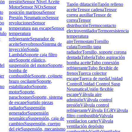
ión
presión
Sensor Nivel Aceite
Tapón dilatación
Tapón relleno
Motor
Sensor NOx
Sensor
aceite
Tensor cadena
Tensor
to
posición mariposa
Sensor
correa auxiliar
Tensor de
do
Presión Neumaticos
Sensor
correa
Tensor
bo
revoluciones
Sensor
distribución
Termocontacto
a
temperatura gas escape
Sensor
electroventilador
Termoresistencia
ulo
temperatura
temperatura
e
refrigerante
Separador de
aire
Termostato
Tornillo
aceite
Servofrenos
Sistema de
culata
Tornillo tapa
inyección
Sonda
radiador
Tornillo, soporte corona
Lambda
Soporte caja filtro
dentada
Tubería
Tubo aspiración
aire
Soporte elástico,
bomba aceite
Tubo conexión
el
suspensión del motor
Soporte,
refrigerante
Tubo flexible de
bomba de
frenos
Tuerca colector
ier
combustible
Soporte, cojinete
escape
Tuerca de rueda
Unidad
brazo oscilante
Soporte,
Control
Unidad Control Susp
rno
estabilizador
Soporte,
Neumatica
Unión flexible
motor
Soporte,
escape
Válvula aire
parachoques
Soporte, sistema
admisión
Válvula control
de escape
Surtido piezas
presión
Válvula control
radiador
Suspensión
refrigerante
Válvula EGR
Válvula
generador
Suspensión
filtro combustible
Valvula
neumática
Suspensión, caja de
ventilacion carter
Válvula
cambios
Suspensión, cuerpo
ventilación depósito
del eje
Suspensión, mecanismo
combustible
Varilla
Ventilador