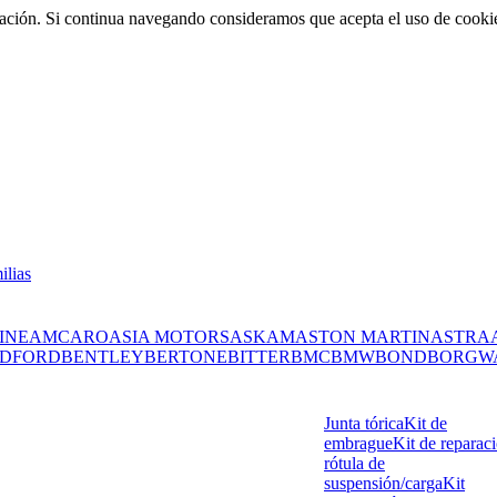
rmación. Si continua navegando consideramos que acepta el uso de cooki
ilias
INE
AMC
ARO
ASIA MOTORS
ASKAM
ASTON MARTIN
ASTRA
DFORD
BENTLEY
BERTONE
BITTER
BMC
BMW
BOND
BORGW
Junta tórica
Kit de
embrague
Kit de reparac
rótula de
suspensión/carga
Kit