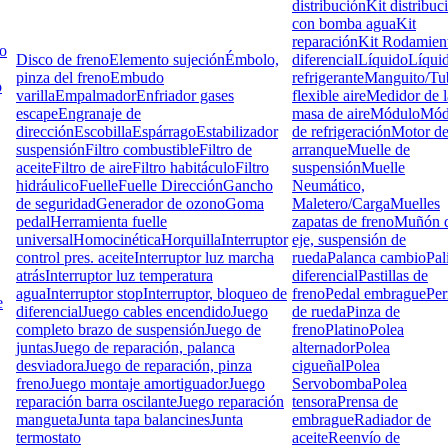
distribución
Kit distribuc
con bomba agua
Kit
reparación
Kit Rodamien
lo
Disco de freno
Elemento sujeción
Émbolo,
diferencial
Líquido
Líqui
pinza del freno
Embudo
refrigerante
Manguito/Tu
o
varilla
Empalmador
Enfriador gases
flexible aire
Medidor de l
escape
Engranaje de
masa de aire
Módulo
Mód
dirección
Escobilla
Espárrago
Estabilizador
de refrigeración
Motor d
suspensión
Filtro combustible
Filtro de
arranque
Muelle de
aceite
Filtro de aire
Filtro habitáculo
Filtro
suspensión
Muelle
hidráulico
Fuelle
Fuelle Dirección
Gancho
Neumático,
de seguridad
Generador de ozono
Goma
Maletero/Carga
Muelles
pedal
Herramienta fuelle
zapatas de freno
Muñón d
universal
Homocinética
Horquilla
Interruptor
eje, suspensión de
control pres. aceite
Interruptor luz marcha
rueda
Palanca cambio
Pal
atrás
Interruptor luz temperatura
diferencial
Pastillas de
agua
Interruptor stop
Interruptor, bloqueo de
freno
Pedal embrague
Pe
e
diferencial
Juego cables encendido
Juego
de rueda
Pinza de
completo brazo de suspensión
Juego de
freno
Platino
Polea
juntas
Juego de reparación, palanca
alternador
Polea
desviadora
Juego de reparación, pinza
cigueñal
Polea
freno
Juego montaje amortiguador
Juego
Servobomba
Polea
reparación barra oscilante
Juego reparación
tensora
Prensa de
mangueta
Junta tapa balancines
Junta
embrague
Radiador de
termostato
aceite
Reenvío de