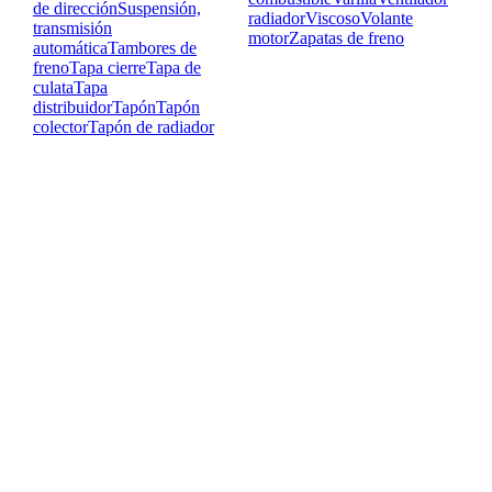
de dirección
Suspensión,
radiador
Viscoso
Volante
transmisión
motor
Zapatas de freno
automática
Tambores de
freno
Tapa cierre
Tapa de
culata
Tapa
distribuidor
Tapón
Tapón
colector
Tapón de radiador