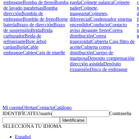
embrague
Bomba de freno
Bomba
rueda
Cojinete palanca
Cojinete
c
de lavado parabrisas
Bomba
palier
Cojinete,
j
dirección
Bombín de
mangueta
Cojinetes,
d
embrague
Bombín de freno
Borne
diferencial
Condensador sistema
f
batería
Brazo de dirección
Brazo
encendido
Conducto
Contacto
r
de suspensión
Brida
Brida
aviso desgaste freno
Correa
carburador
Brida de
distribución
Correa
t
refrigerante
Buje árbol
trapezoidal
Cubierta Caja filtro de
cardan
Bujía
Cable
aceite
Cubierta correa
embrague
Cables
Caja de muelle
distribución
Cuerpo de
mariposa
Deposito compensación
dirección asistida
Depósito
expansión
Disco de embrague
Mi cuenta
Ofertas
Contacto
Catálogo
IDENTIFÍCATE
Usuario
Contraseña
SELECCIONA TU IDIOMA
Español