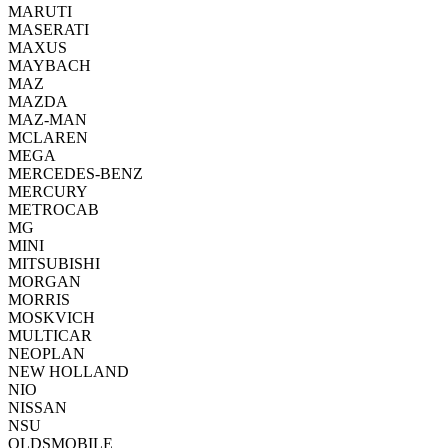
MARUTI
MASERATI
MAXUS
MAYBACH
MAZ
MAZDA
MAZ-MAN
MCLAREN
MEGA
MERCEDES-BENZ
MERCURY
METROCAB
MG
MINI
MITSUBISHI
MORGAN
MORRIS
MOSKVICH
MULTICAR
NEOPLAN
NEW HOLLAND
NIO
NISSAN
NSU
OLDSMOBILE