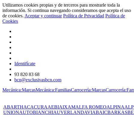
Utilizamos cookies propias y de terceros para mostrarle toda la
información. Si continua navegando consideramos que acepta el uso
de cookies.
Aceptar y continuar
Política de Privacidad
Política de
Cookies
Identifícate
93 820 83 68
bcn@exclusivasbcn.com
Mecánica:Marcas
Mecánica:Familias
Carrocería:Marcas
Carrocería:Fam
ABARTH
AC
ACURA
AEBI
AIXAM
ALFA ROMEO
ALPINA
ALP
UNION
AUTOBIANCHI
AUVERLAND
AVIA
BAIC
BARKAS
BE