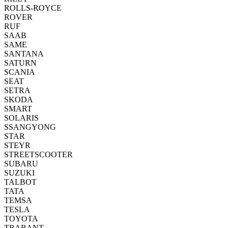
ROLLS-ROYCE
ROVER
RUF
SAAB
SAME
SANTANA
SATURN
SCANIA
SEAT
SETRA
SKODA
SMART
SOLARIS
SSANGYONG
STAR
STEYR
STREETSCOOTER
SUBARU
SUZUKI
TALBOT
TATA
TEMSA
TESLA
TOYOTA
TRABANT