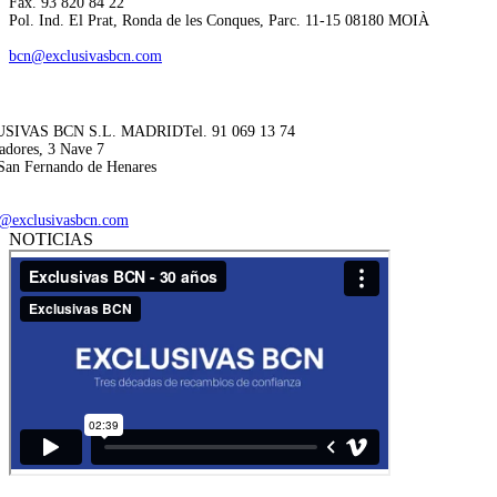
Fax. 93 820 84 22
Pol. Ind. El Prat, Ronda de les Conques, Parc. 11-15 08180 MOIÀ
bcn@exclusivasbcn.com
SIVAS BCN S.L. MADRID
Tel. 91 069 13 74
adores, 3 Nave 7
San Fernando de Henares
@exclusivasbcn.com
NOTICIAS