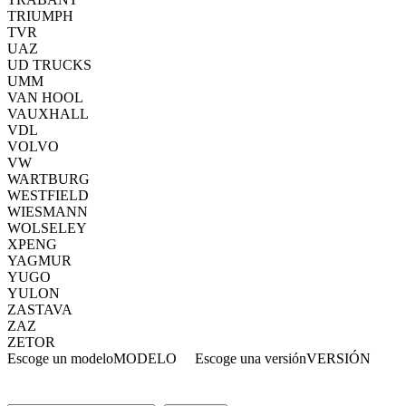
TRIUMPH
TVR
UAZ
UD TRUCKS
UMM
VAN HOOL
VAUXHALL
VDL
VOLVO
VW
WARTBURG
WESTFIELD
WIESMANN
WOLSELEY
XPENG
YAGMUR
YUGO
YULON
ZASTAVA
ZAZ
ZETOR
Escoge un modelo
MODELO
Escoge una versión
VERSIÓN