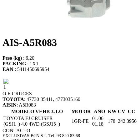
AIS-A5R083
Peso (kg)
: 6,20
PACKING
: 1X1
EAN
: 5411450695954
1
O.E.
CRUCES
TOYOTA
: 47730-35411, 4773035160
AISIN
: A5R083
MODELO VEHICULO
MOTOR
AÑO
KW
CV
CC
TOYOTA FJ CRUISER
01.06-
1GR-FE
178
242
3956
(GSJ1_) 4.0 4WD (GSJ15_)
01.18
CONTACTO
EXCLUSIVAS BCN S.L.
Tel. 93 820 83 68