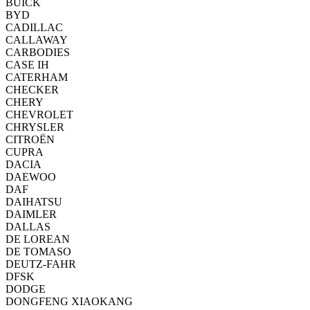
BUICK
BYD
CADILLAC
CALLAWAY
CARBODIES
CASE IH
CATERHAM
CHECKER
CHERY
CHEVROLET
CHRYSLER
CITROËN
CUPRA
DACIA
DAEWOO
DAF
DAIHATSU
DAIMLER
DALLAS
DE LOREAN
DE TOMASO
DEUTZ-FAHR
DFSK
DODGE
DONGFENG XIAOKANG