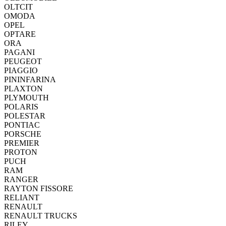
OLTCIT
OMODA
OPEL
OPTARE
ORA
PAGANI
PEUGEOT
PIAGGIO
PININFARINA
PLAXTON
PLYMOUTH
POLARIS
POLESTAR
PONTIAC
PORSCHE
PREMIER
PROTON
PUCH
RAM
RANGER
RAYTON FISSORE
RELIANT
RENAULT
RENAULT TRUCKS
RILEY