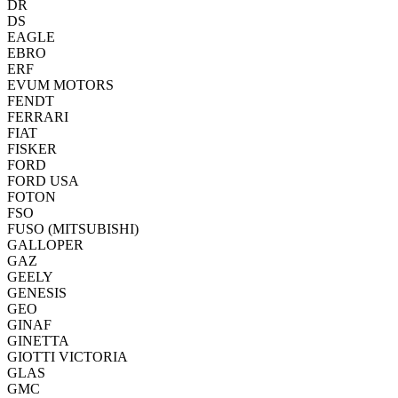
DR
DS
EAGLE
EBRO
ERF
EVUM MOTORS
FENDT
FERRARI
FIAT
FISKER
FORD
FORD USA
FOTON
FSO
FUSO (MITSUBISHI)
GALLOPER
GAZ
GEELY
GENESIS
GEO
GINAF
GINETTA
GIOTTI VICTORIA
GLAS
GMC