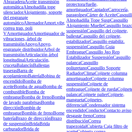
Abrazadera
Aceite transmisión
protectora/fuelle,
automática
Almohadilla tope
amortiguador
Captador
Carrocería,
silenciador
Alojamiento, soporte
paragolpes
Cárter de Aceite
Casquil
del engranaje
Almohadilla Tope Susp
Casquillo
automático
Alternador
Amort.vibr,
Alojamiento Muelle
Casquillo braz
correa trap. poli
suspensión
Casquillo del cojinete,
V
Amortiguador
Amortiguador de
ballesta
Casquillo del cojinete,
vibraciones, árbol de
estabilizador
Casquillo estabiliz.
transmisión
Apoyo
Apoyo,
suspensión
Casquillo Guia
engranaje distribuidor
Arbol de
Embrague
Casquillo Jgo Rep
transmisión
Articulación árbol
Estabilizador Suspensión
Casquillo
longitudinal
Articulación,
palanca
Casquillo
cruceta
Balancín
Ballestas
poliuretano
Casquillo Soporte
traseras
Barra de
Radiador
Clima
Cojinete columna
acoplamiento
Batería
Bobina de
amortiguador
Cojinete columna
encendido
Bomba de
suspensión
Cojinete de
aceite
Bomba de agua
Bomba de
embrague
Cojinete de rueda
Cojinet
combustible
Bomba de
palanca
Cojinete palier
Cojinete,
embrague
Bomba de freno
Bomba
mangueta
Cojinetes,
de lavado parabrisas
Bomba
diferencial
Condensador sistema
dirección
Bombín de
encendido
Conducto
Contacto aviso
embrague
Bombín de freno
Borne
desgaste freno
Correa
batería
Brazo de dirección
Brazo
distribución
Correa
de suspensión
Brida
Brida
trapezoidal
Cubierta Caja filtro de
carburador
Brida de
aceite
Cubierta correa