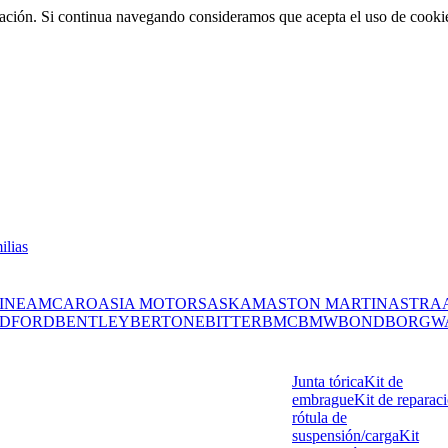
rmación. Si continua navegando consideramos que acepta el uso de cooki
ilias
INE
AMC
ARO
ASIA MOTORS
ASKAM
ASTON MARTIN
ASTRA
DFORD
BENTLEY
BERTONE
BITTER
BMC
BMW
BOND
BORGW
Junta tórica
Kit de
embrague
Kit de reparac
rótula de
suspensión/carga
Kit