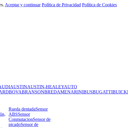
es.
Aceptar y continuar
Política de Privacidad
Política de Cookies
AUDI
AUSTIN
AUSTIN-HEALEY
AUTO
ARD
BOVA
BRANSON
BREDAMENARINIBUS
BUGATTI
BUICK
Rueda dentada
Sensor
ión,
ABS
Sensor
Conmutacion
Sensor de
picado
Sensor de