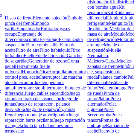
distribución
Kit distribuc
con bomba agua
Kit
reparación
Kit Rodamien
lo
Disco de freno
Elemento sujeción
Émbolo,
diferencial
Líquido
Líqui
pinza del freno
Embudo
refrigerante
Manguito/Tu
o
varilla
Empalmador
Enfriador gases
flexible aire
Medidor de l
escape
Engranaje de
masa de aire
Módulo
Mód
dirección
Escobilla
Espárrago
Estabilizador
de refrigeración
Motor d
suspensión
Filtro combustible
Filtro de
arranque
Muelle de
aceite
Filtro de aire
Filtro habitáculo
Filtro
suspensión
Muelle
hidráulico
Fuelle
Fuelle Dirección
Gancho
Neumático,
de seguridad
Generador de ozono
Goma
Maletero/Carga
Muelles
pedal
Herramienta fuelle
zapatas de freno
Muñón d
universal
Homocinética
Horquilla
Interruptor
eje, suspensión de
control pres. aceite
Interruptor luz marcha
rueda
Palanca cambio
Pal
atrás
Interruptor luz temperatura
diferencial
Pastillas de
agua
Interruptor stop
Interruptor, bloqueo de
freno
Pedal embrague
Pe
e
diferencial
Juego cables encendido
Juego
de rueda
Pinza de
completo brazo de suspensión
Juego de
freno
Platino
Polea
juntas
Juego de reparación, palanca
alternador
Polea
desviadora
Juego de reparación, pinza
cigueñal
Polea
freno
Juego montaje amortiguador
Juego
Servobomba
Polea
reparación barra oscilante
Juego reparación
tensora
Prensa de
mangueta
Junta tapa balancines
Junta
embrague
Radiador de
termostato
aceite
Reenvío de