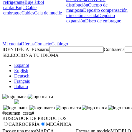
refrigerante
Buje árbol
distribución
Cuerpo de
cardan
Bujía
Cable
mariposa
Deposito compensación
embrague
Cables
Caja de muelle
dirección asistida
Depósito
expansión
Disco de embrague
Mi cuenta
Ofertas
Contacto
Catálogo
IDENTIFÍCATE
Usuario
Contraseña
SELECCIONA TU IDIOMA
Español
English
Deutsch
Français
Italiano
#resumen_cesta#
BUSCADOR DE PRODUCTOS
CARROCERÍA
MECÁNICA
Escoge una marca
MARCA
Escoge un modelo
MODELO