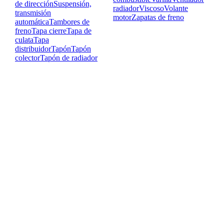
de dirección
Suspensión,
radiador
Viscoso
Volante
transmisión
motor
Zapatas de freno
automática
Tambores de
freno
Tapa cierre
Tapa de
culata
Tapa
distribuidor
Tapón
Tapón
colector
Tapón de radiador