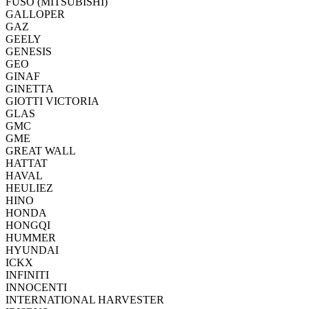
FUSO (MITSUBISHI)
GALLOPER
GAZ
GEELY
GENESIS
GEO
GINAF
GINETTA
GIOTTI VICTORIA
GLAS
GMC
GME
GREAT WALL
HATTAT
HAVAL
HEULIEZ
HINO
HONDA
HONGQI
HUMMER
HYUNDAI
ICKX
INFINITI
INNOCENTI
INTERNATIONAL HARVESTER