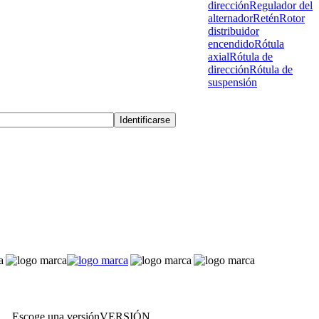
dirección
Regulador del
alternador
Retén
Rotor
distribuidor
encendido
Rótula
axial
Rótula de
dirección
Rótula de
suspensión
Escoge una versión
VERSIÓN