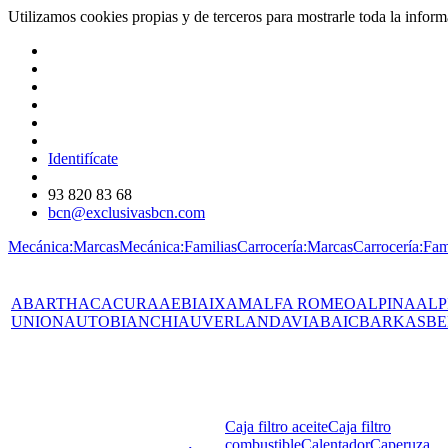
Utilizamos cookies propias y de terceros para mostrarle toda la info
Identifícate
93 820 83 68
bcn@exclusivasbcn.com
Mecánica:Marcas
Mecánica:Familias
Carrocería:Marcas
Carrocería:Fam
ABARTH
AC
ACURA
AEBI
AIXAM
ALFA ROMEO
ALPINA
ALP
UNION
AUTOBIANCHI
AUVERLAND
AVIA
BAIC
BARKAS
BE
Caja filtro aceite
Caja filtro
combustible
Calentador
Caperuza