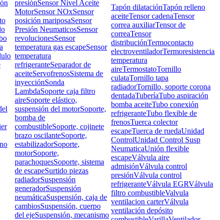
ión
presión
Sensor Nivel Aceite
Tapón dilatación
Tapón relleno
Motor
Sensor NOx
Sensor
aceite
Tensor cadena
Tensor
to
posición mariposa
Sensor
correa auxiliar
Tensor de
do
Presión Neumaticos
Sensor
correa
Tensor
bo
revoluciones
Sensor
distribución
Termocontacto
a
temperatura gas escape
Sensor
electroventilador
Termoresistencia
ulo
temperatura
temperatura
e
refrigerante
Separador de
aire
Termostato
Tornillo
aceite
Servofrenos
Sistema de
culata
Tornillo tapa
inyección
Sonda
radiador
Tornillo, soporte corona
Lambda
Soporte caja filtro
dentada
Tubería
Tubo aspiración
aire
Soporte elástico,
bomba aceite
Tubo conexión
el
suspensión del motor
Soporte,
refrigerante
Tubo flexible de
bomba de
frenos
Tuerca colector
ier
combustible
Soporte, cojinete
escape
Tuerca de rueda
Unidad
brazo oscilante
Soporte,
Control
Unidad Control Susp
rno
estabilizador
Soporte,
Neumatica
Unión flexible
motor
Soporte,
escape
Válvula aire
parachoques
Soporte, sistema
admisión
Válvula control
de escape
Surtido piezas
presión
Válvula control
radiador
Suspensión
refrigerante
Válvula EGR
Válvula
generador
Suspensión
filtro combustible
Valvula
neumática
Suspensión, caja de
ventilacion carter
Válvula
cambios
Suspensión, cuerpo
ventilación depósito
del eje
Suspensión, mecanismo
combustible
Varilla
Ventilador