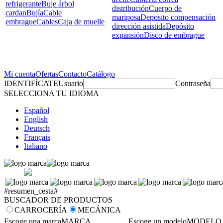
refrigerante
Buje árbol
distribución
Cuerpo de
cardan
Bujía
Cable
mariposa
Deposito compensación
embrague
Cables
Caja de muelle
dirección asistida
Depósito
expansión
Disco de embrague
Mi cuenta
Ofertas
Contacto
Catálogo
IDENTIFÍCATE
Usuario
Contraseña
SELECCIONA TU IDIOMA
Español
English
Deutsch
Français
Italiano
#resumen_cesta#
BUSCADOR DE PRODUCTOS
CARROCERÍA
MECÁNICA
Escoge una marca
MARCA
Escoge un modelo
MODELO