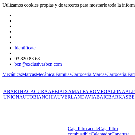
Utilizamos cookies propias y de terceros para mostrarle toda la info
Identifícate
93 820 83 68
bcn@exclusivasbcn.com
Mecánica:Marcas
Mecánica:Familias
Carrocería:Marcas
Carrocería:Fam
ABARTH
AC
ACURA
AEBI
AIXAM
ALFA ROMEO
ALPINA
ALP
UNION
AUTOBIANCHI
AUVERLAND
AVIA
BAIC
BARKAS
BE
Caja filtro aceite
Caja filtro
combustible
Calentador
Caperuza