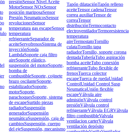
ión
presión
Sensor Nivel Aceite
Tapón dilatación
Tapón relleno
Motor
Sensor NOx
Sensor
aceite
Tensor cadena
Tensor
to
posición mariposa
Sensor
correa auxiliar
Tensor de
do
Presión Neumaticos
Sensor
correa
Tensor
bo
revoluciones
Sensor
distribución
Termocontacto
a
temperatura gas escape
Sensor
electroventilador
Termoresistencia
ulo
temperatura
temperatura
e
refrigerante
Separador de
aire
Termostato
Tornillo
aceite
Servofrenos
Sistema de
culata
Tornillo tapa
inyección
Sonda
radiador
Tornillo, soporte corona
Lambda
Soporte caja filtro
dentada
Tubería
Tubo aspiración
aire
Soporte elástico,
bomba aceite
Tubo conexión
el
suspensión del motor
Soporte,
refrigerante
Tubo flexible de
bomba de
frenos
Tuerca colector
ier
combustible
Soporte, cojinete
escape
Tuerca de rueda
Unidad
brazo oscilante
Soporte,
Control
Unidad Control Susp
rno
estabilizador
Soporte,
Neumatica
Unión flexible
motor
Soporte,
escape
Válvula aire
parachoques
Soporte, sistema
admisión
Válvula control
de escape
Surtido piezas
presión
Válvula control
radiador
Suspensión
refrigerante
Válvula EGR
Válvula
generador
Suspensión
filtro combustible
Valvula
neumática
Suspensión, caja de
ventilacion carter
Válvula
cambios
Suspensión, cuerpo
ventilación depósito
del eje
Suspensión, mecanismo
combustible
Varilla
Ventilador