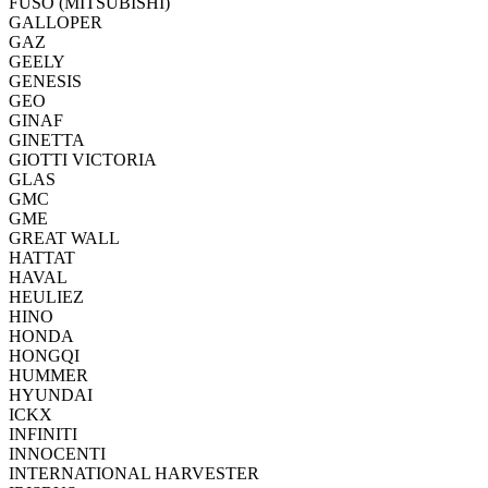
FUSO (MITSUBISHI)
GALLOPER
GAZ
GEELY
GENESIS
GEO
GINAF
GINETTA
GIOTTI VICTORIA
GLAS
GMC
GME
GREAT WALL
HATTAT
HAVAL
HEULIEZ
HINO
HONDA
HONGQI
HUMMER
HYUNDAI
ICKX
INFINITI
INNOCENTI
INTERNATIONAL HARVESTER