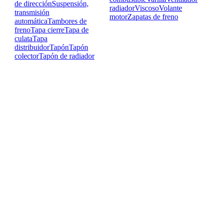
de dirección
Suspensión,
radiador
Viscoso
Volante
transmisión
motor
Zapatas de freno
automática
Tambores de
freno
Tapa cierre
Tapa de
culata
Tapa
distribuidor
Tapón
Tapón
colector
Tapón de radiador