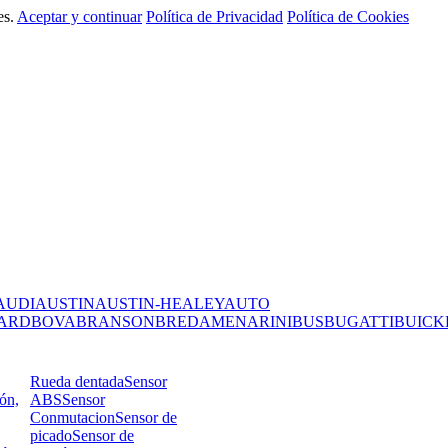
es.
Aceptar y continuar
Política de Privacidad
Política de Cookies
AUDI
AUSTIN
AUSTIN-HEALEY
AUTO
ARD
BOVA
BRANSON
BREDAMENARINIBUS
BUGATTI
BUICK
Rueda dentada
Sensor
ión,
ABS
Sensor
Conmutacion
Sensor de
picado
Sensor de