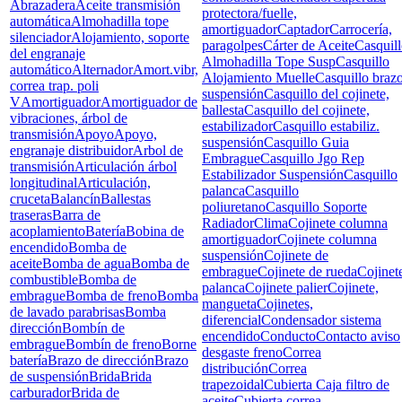
Abrazadera
Aceite transmisión
protectora/fuelle,
automática
Almohadilla tope
amortiguador
Captador
Carrocería,
silenciador
Alojamiento, soporte
paragolpes
Cárter de Aceite
Casquil
del engranaje
Almohadilla Tope Susp
Casquillo
automático
Alternador
Amort.vibr,
Alojamiento Muelle
Casquillo braz
correa trap. poli
suspensión
Casquillo del cojinete,
V
Amortiguador
Amortiguador de
ballesta
Casquillo del cojinete,
vibraciones, árbol de
estabilizador
Casquillo estabiliz.
transmisión
Apoyo
Apoyo,
suspensión
Casquillo Guia
engranaje distribuidor
Arbol de
Embrague
Casquillo Jgo Rep
transmisión
Articulación árbol
Estabilizador Suspensión
Casquillo
longitudinal
Articulación,
palanca
Casquillo
cruceta
Balancín
Ballestas
poliuretano
Casquillo Soporte
traseras
Barra de
Radiador
Clima
Cojinete columna
acoplamiento
Batería
Bobina de
amortiguador
Cojinete columna
encendido
Bomba de
suspensión
Cojinete de
aceite
Bomba de agua
Bomba de
embrague
Cojinete de rueda
Cojinet
combustible
Bomba de
palanca
Cojinete palier
Cojinete,
embrague
Bomba de freno
Bomba
mangueta
Cojinetes,
de lavado parabrisas
Bomba
diferencial
Condensador sistema
dirección
Bombín de
encendido
Conducto
Contacto aviso
embrague
Bombín de freno
Borne
desgaste freno
Correa
batería
Brazo de dirección
Brazo
distribución
Correa
de suspensión
Brida
Brida
trapezoidal
Cubierta Caja filtro de
carburador
Brida de
aceite
Cubierta correa