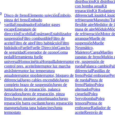
distribución
Kit distribuc
con bomba agua
Kit
reparación
Kit Rodamien
lo
Disco de freno
Elemento sujeción
Émbolo,
diferencial
Líquido
Líqui
pinza del freno
Embudo
refrigerante
Manguito/Tu
o
varilla
Empalmador
Enfriador gases
flexible aire
Medidor de l
escape
Engranaje de
masa de aire
Módulo
Mód
dirección
Escobilla
Espárrago
Estabilizador
de refrigeración
Motor d
suspensión
Filtro combustible
Filtro de
arranque
Muelle de
aceite
Filtro de aire
Filtro habitáculo
Filtro
suspensión
Muelle
hidráulico
Fuelle
Fuelle Dirección
Gancho
Neumático,
de seguridad
Generador de ozono
Goma
Maletero/Carga
Muelles
pedal
Herramienta fuelle
zapatas de freno
Muñón d
universal
Homocinética
Horquilla
Interruptor
eje, suspensión de
control pres. aceite
Interruptor luz marcha
rueda
Palanca cambio
Pal
atrás
Interruptor luz temperatura
diferencial
Pastillas de
agua
Interruptor stop
Interruptor, bloqueo de
freno
Pedal embrague
Pe
e
diferencial
Juego cables encendido
Juego
de rueda
Pinza de
completo brazo de suspensión
Juego de
freno
Platino
Polea
juntas
Juego de reparación, palanca
alternador
Polea
desviadora
Juego de reparación, pinza
cigueñal
Polea
freno
Juego montaje amortiguador
Juego
Servobomba
Polea
reparación barra oscilante
Juego reparación
tensora
Prensa de
mangueta
Junta tapa balancines
Junta
embrague
Radiador de
termostato
aceite
Reenvío de