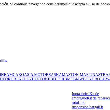
rmación. Si continua navegando consideramos que acepta el uso de cooki
ilias
INE
AMC
ARO
ASIA MOTORS
ASKAM
ASTON MARTIN
ASTRA
DFORD
BENTLEY
BERTONE
BITTER
BMC
BMW
BOND
BORGW
Junta tórica
Kit de
embrague
Kit de reparac
rótula de
suspensión/carga
Kit