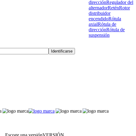
dirección
Regulador del
alternador
Retén
Rotor
distribuidor
encendido
Rótula
axial
Rótula de
dirección
Rótula de
suspensión
Escoge una versión
VERSIÓN