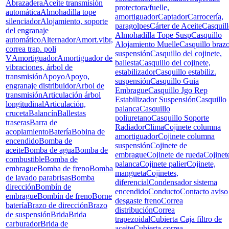
Abrazadera
Aceite transmisión
protectora/fuelle,
automática
Almohadilla tope
amortiguador
Captador
Carrocería,
silenciador
Alojamiento, soporte
paragolpes
Cárter de Aceite
Casquil
del engranaje
Almohadilla Tope Susp
Casquillo
automático
Alternador
Amort.vibr,
Alojamiento Muelle
Casquillo braz
correa trap. poli
suspensión
Casquillo del cojinete,
V
Amortiguador
Amortiguador de
ballesta
Casquillo del cojinete,
vibraciones, árbol de
estabilizador
Casquillo estabiliz.
transmisión
Apoyo
Apoyo,
suspensión
Casquillo Guia
engranaje distribuidor
Arbol de
Embrague
Casquillo Jgo Rep
transmisión
Articulación árbol
Estabilizador Suspensión
Casquillo
longitudinal
Articulación,
palanca
Casquillo
cruceta
Balancín
Ballestas
poliuretano
Casquillo Soporte
traseras
Barra de
Radiador
Clima
Cojinete columna
acoplamiento
Batería
Bobina de
amortiguador
Cojinete columna
encendido
Bomba de
suspensión
Cojinete de
aceite
Bomba de agua
Bomba de
embrague
Cojinete de rueda
Cojinet
combustible
Bomba de
palanca
Cojinete palier
Cojinete,
embrague
Bomba de freno
Bomba
mangueta
Cojinetes,
de lavado parabrisas
Bomba
diferencial
Condensador sistema
dirección
Bombín de
encendido
Conducto
Contacto aviso
embrague
Bombín de freno
Borne
desgaste freno
Correa
batería
Brazo de dirección
Brazo
distribución
Correa
de suspensión
Brida
Brida
trapezoidal
Cubierta Caja filtro de
carburador
Brida de
aceite
Cubierta correa