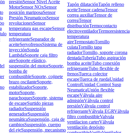
ión
presión
Sensor Nivel Aceite
Tapón dilatación
Tapón relleno
Motor
Sensor NOx
Sensor
aceite
Tensor cadena
Tensor
to
posición mariposa
Sensor
correa auxiliar
Tensor de
do
Presión Neumaticos
Sensor
correa
Tensor
bo
revoluciones
Sensor
distribución
Termocontacto
a
temperatura gas escape
Sensor
electroventilador
Termoresistencia
ulo
temperatura
temperatura
e
refrigerante
Separador de
aire
Termostato
Tornillo
aceite
Servofrenos
Sistema de
culata
Tornillo tapa
inyección
Sonda
radiador
Tornillo, soporte corona
Lambda
Soporte caja filtro
dentada
Tubería
Tubo aspiración
aire
Soporte elástico,
bomba aceite
Tubo conexión
el
suspensión del motor
Soporte,
refrigerante
Tubo flexible de
bomba de
frenos
Tuerca colector
ier
combustible
Soporte, cojinete
escape
Tuerca de rueda
Unidad
brazo oscilante
Soporte,
Control
Unidad Control Susp
rno
estabilizador
Soporte,
Neumatica
Unión flexible
motor
Soporte,
escape
Válvula aire
parachoques
Soporte, sistema
admisión
Válvula control
de escape
Surtido piezas
presión
Válvula control
radiador
Suspensión
refrigerante
Válvula EGR
Válvula
generador
Suspensión
filtro combustible
Valvula
neumática
Suspensión, caja de
ventilacion carter
Válvula
cambios
Suspensión, cuerpo
ventilación depósito
del eje
Suspensión, mecanismo
combustible
Varilla
Ventilador