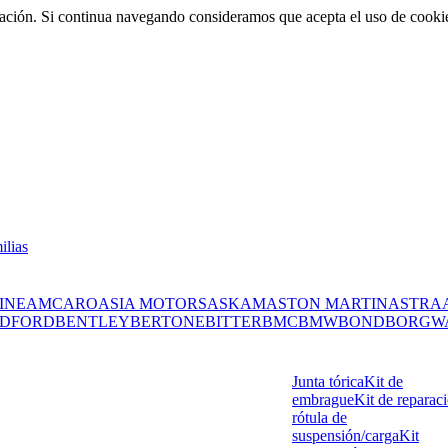
rmación. Si continua navegando consideramos que acepta el uso de cooki
ilias
INE
AMC
ARO
ASIA MOTORS
ASKAM
ASTON MARTIN
ASTRA
DFORD
BENTLEY
BERTONE
BITTER
BMC
BMW
BOND
BORGW
Junta tórica
Kit de
embrague
Kit de reparac
rótula de
suspensión/carga
Kit