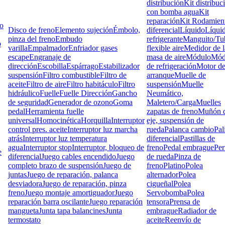
distribución
Kit distribuc
con bomba agua
Kit
reparación
Kit Rodamien
lo
Disco de freno
Elemento sujeción
Émbolo,
diferencial
Líquido
Líqui
pinza del freno
Embudo
refrigerante
Manguito/Tu
o
varilla
Empalmador
Enfriador gases
flexible aire
Medidor de l
escape
Engranaje de
masa de aire
Módulo
Mód
dirección
Escobilla
Espárrago
Estabilizador
de refrigeración
Motor d
suspensión
Filtro combustible
Filtro de
arranque
Muelle de
aceite
Filtro de aire
Filtro habitáculo
Filtro
suspensión
Muelle
hidráulico
Fuelle
Fuelle Dirección
Gancho
Neumático,
de seguridad
Generador de ozono
Goma
Maletero/Carga
Muelles
pedal
Herramienta fuelle
zapatas de freno
Muñón d
universal
Homocinética
Horquilla
Interruptor
eje, suspensión de
control pres. aceite
Interruptor luz marcha
rueda
Palanca cambio
Pal
atrás
Interruptor luz temperatura
diferencial
Pastillas de
agua
Interruptor stop
Interruptor, bloqueo de
freno
Pedal embrague
Pe
e
diferencial
Juego cables encendido
Juego
de rueda
Pinza de
completo brazo de suspensión
Juego de
freno
Platino
Polea
juntas
Juego de reparación, palanca
alternador
Polea
desviadora
Juego de reparación, pinza
cigueñal
Polea
freno
Juego montaje amortiguador
Juego
Servobomba
Polea
reparación barra oscilante
Juego reparación
tensora
Prensa de
mangueta
Junta tapa balancines
Junta
embrague
Radiador de
termostato
aceite
Reenvío de