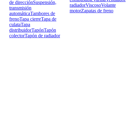
de dirección
Suspensión,
radiador
Viscoso
Volante
transmisión
motor
Zapatas de freno
automática
Tambores de
freno
Tapa cierre
Tapa de
culata
Tapa
distribuidor
Tapón
Tapón
colector
Tapón de radiador