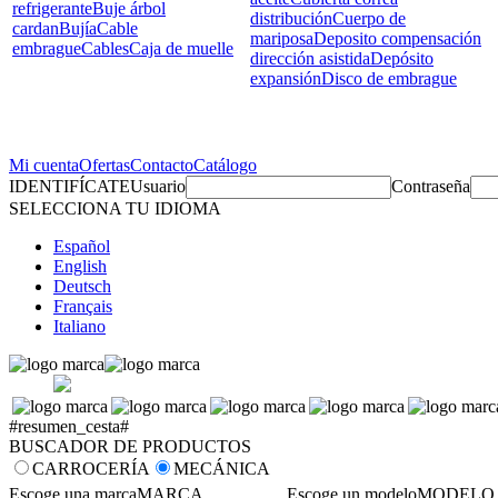
refrigerante
Buje árbol
distribución
Cuerpo de
cardan
Bujía
Cable
mariposa
Deposito compensación
embrague
Cables
Caja de muelle
dirección asistida
Depósito
expansión
Disco de embrague
Mi cuenta
Ofertas
Contacto
Catálogo
IDENTIFÍCATE
Usuario
Contraseña
SELECCIONA TU IDIOMA
Español
English
Deutsch
Français
Italiano
#resumen_cesta#
BUSCADOR DE PRODUCTOS
CARROCERÍA
MECÁNICA
Escoge una marca
MARCA
Escoge un modelo
MODELO