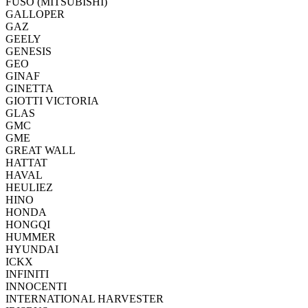
FUSO (MITSUBISHI)
GALLOPER
GAZ
GEELY
GENESIS
GEO
GINAF
GINETTA
GIOTTI VICTORIA
GLAS
GMC
GME
GREAT WALL
HATTAT
HAVAL
HEULIEZ
HINO
HONDA
HONGQI
HUMMER
HYUNDAI
ICKX
INFINITI
INNOCENTI
INTERNATIONAL HARVESTER