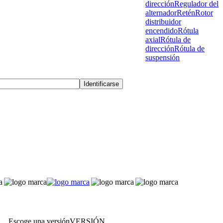
dirección
Regulador del
alternador
Retén
Rotor
distribuidor
encendido
Rótula
axial
Rótula de
dirección
Rótula de
suspensión
Escoge una versión
VERSIÓN