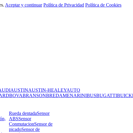
es.
Aceptar y continuar
Política de Privacidad
Política de Cookies
AUDI
AUSTIN
AUSTIN-HEALEY
AUTO
ARD
BOVA
BRANSON
BREDAMENARINIBUS
BUGATTI
BUICK
Rueda dentada
Sensor
ión,
ABS
Sensor
Conmutacion
Sensor de
picado
Sensor de