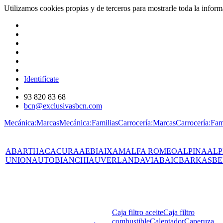
Utilizamos cookies propias y de terceros para mostrarle toda la info
Identifícate
93 820 83 68
bcn@exclusivasbcn.com
Mecánica:Marcas
Mecánica:Familias
Carrocería:Marcas
Carrocería:Fam
ABARTH
AC
ACURA
AEBI
AIXAM
ALFA ROMEO
ALPINA
ALP
UNION
AUTOBIANCHI
AUVERLAND
AVIA
BAIC
BARKAS
BE
Caja filtro aceite
Caja filtro
combustible
Calentador
Caperuza