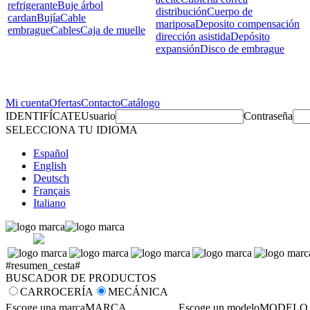
refrigerante
Buje árbol
distribución
Cuerpo de
cardan
Bujía
Cable
mariposa
Deposito compensación
embrague
Cables
Caja de muelle
dirección asistida
Depósito
expansión
Disco de embrague
Mi cuenta
Ofertas
Contacto
Catálogo
IDENTIFÍCATE
Usuario
Contraseña
SELECCIONA TU IDIOMA
Español
English
Deutsch
Français
Italiano
#resumen_cesta#
BUSCADOR DE PRODUCTOS
CARROCERÍA
MECÁNICA
Escoge una marca
MARCA
Escoge un modelo
MODELO