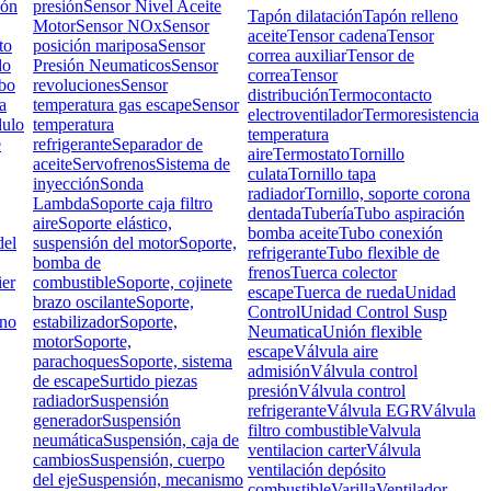
ión
presión
Sensor Nivel Aceite
Tapón dilatación
Tapón relleno
Motor
Sensor NOx
Sensor
aceite
Tensor cadena
Tensor
to
posición mariposa
Sensor
correa auxiliar
Tensor de
do
Presión Neumaticos
Sensor
correa
Tensor
bo
revoluciones
Sensor
distribución
Termocontacto
a
temperatura gas escape
Sensor
electroventilador
Termoresistencia
ulo
temperatura
temperatura
e
refrigerante
Separador de
aire
Termostato
Tornillo
aceite
Servofrenos
Sistema de
culata
Tornillo tapa
inyección
Sonda
radiador
Tornillo, soporte corona
Lambda
Soporte caja filtro
dentada
Tubería
Tubo aspiración
aire
Soporte elástico,
bomba aceite
Tubo conexión
el
suspensión del motor
Soporte,
refrigerante
Tubo flexible de
bomba de
frenos
Tuerca colector
ier
combustible
Soporte, cojinete
escape
Tuerca de rueda
Unidad
brazo oscilante
Soporte,
Control
Unidad Control Susp
rno
estabilizador
Soporte,
Neumatica
Unión flexible
motor
Soporte,
escape
Válvula aire
parachoques
Soporte, sistema
admisión
Válvula control
de escape
Surtido piezas
presión
Válvula control
radiador
Suspensión
refrigerante
Válvula EGR
Válvula
generador
Suspensión
filtro combustible
Valvula
neumática
Suspensión, caja de
ventilacion carter
Válvula
cambios
Suspensión, cuerpo
ventilación depósito
del eje
Suspensión, mecanismo
combustible
Varilla
Ventilador