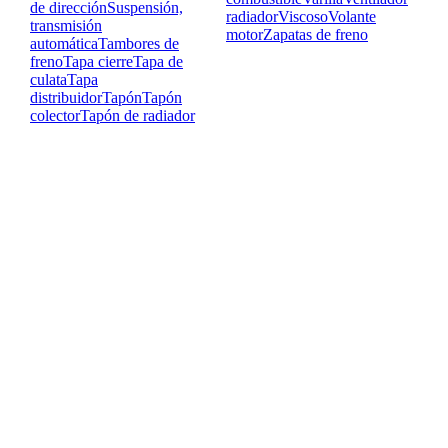
de dirección
Suspensión,
radiador
Viscoso
Volante
transmisión
motor
Zapatas de freno
automática
Tambores de
freno
Tapa cierre
Tapa de
culata
Tapa
distribuidor
Tapón
Tapón
colector
Tapón de radiador