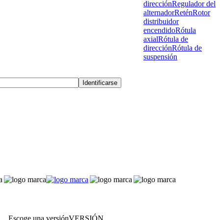
dirección
Regulador del
alternador
Retén
Rotor
distribuidor
encendido
Rótula
axial
Rótula de
dirección
Rótula de
suspensión
Escoge una versión
VERSIÓN