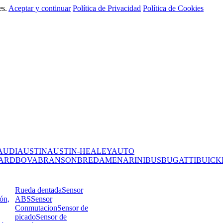
es.
Aceptar y continuar
Política de Privacidad
Política de Cookies
AUDI
AUSTIN
AUSTIN-HEALEY
AUTO
ARD
BOVA
BRANSON
BREDAMENARINIBUS
BUGATTI
BUICK
Rueda dentada
Sensor
ión,
ABS
Sensor
Conmutacion
Sensor de
picado
Sensor de