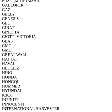
FUSO (MITSUBISHI)
GALLOPER
GAZ
GEELY
GENESIS
GEO
GINAF
GINETTA
GIOTTI VICTORIA
GLAS
GMC
GME
GREAT WALL
HATTAT
HAVAL
HEULIEZ
HINO
HONDA
HONGQI
HUMMER
HYUNDAI
ICKX
INFINITI
INNOCENTI
INTERNATIONAL HARVESTER