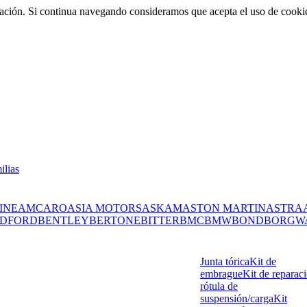
rmación. Si continua navegando consideramos que acepta el uso de cooki
ilias
INE
AMC
ARO
ASIA MOTORS
ASKAM
ASTON MARTIN
ASTRA
DFORD
BENTLEY
BERTONE
BITTER
BMC
BMW
BOND
BORGW
Junta tórica
Kit de
embrague
Kit de reparac
rótula de
suspensión/carga
Kit