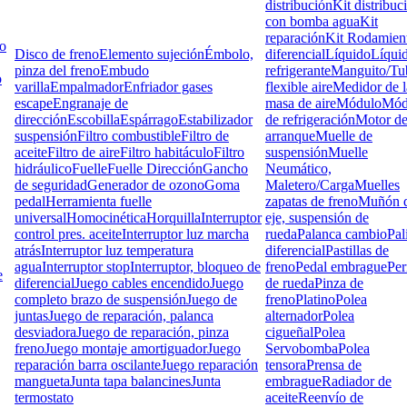
distribución
Kit distribuc
con bomba agua
Kit
reparación
Kit Rodamien
lo
Disco de freno
Elemento sujeción
Émbolo,
diferencial
Líquido
Líqui
pinza del freno
Embudo
refrigerante
Manguito/Tu
o
varilla
Empalmador
Enfriador gases
flexible aire
Medidor de l
escape
Engranaje de
masa de aire
Módulo
Mód
dirección
Escobilla
Espárrago
Estabilizador
de refrigeración
Motor d
suspensión
Filtro combustible
Filtro de
arranque
Muelle de
aceite
Filtro de aire
Filtro habitáculo
Filtro
suspensión
Muelle
hidráulico
Fuelle
Fuelle Dirección
Gancho
Neumático,
de seguridad
Generador de ozono
Goma
Maletero/Carga
Muelles
pedal
Herramienta fuelle
zapatas de freno
Muñón d
universal
Homocinética
Horquilla
Interruptor
eje, suspensión de
control pres. aceite
Interruptor luz marcha
rueda
Palanca cambio
Pal
atrás
Interruptor luz temperatura
diferencial
Pastillas de
agua
Interruptor stop
Interruptor, bloqueo de
freno
Pedal embrague
Pe
e
diferencial
Juego cables encendido
Juego
de rueda
Pinza de
completo brazo de suspensión
Juego de
freno
Platino
Polea
juntas
Juego de reparación, palanca
alternador
Polea
desviadora
Juego de reparación, pinza
cigueñal
Polea
freno
Juego montaje amortiguador
Juego
Servobomba
Polea
reparación barra oscilante
Juego reparación
tensora
Prensa de
mangueta
Junta tapa balancines
Junta
embrague
Radiador de
termostato
aceite
Reenvío de