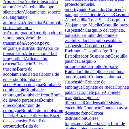
Abrazadera
Aceite transmisión
protectora/fuelle,
automática
Almohadilla tope
amortiguador
Captador
Carrocería,
silenciador
Alojamiento, soporte
paragolpes
Cárter de Aceite
Casquil
del engranaje
Almohadilla Tope Susp
Casquillo
automático
Alternador
Amort.vibr,
Alojamiento Muelle
Casquillo braz
correa trap. poli
suspensión
Casquillo del cojinete,
V
Amortiguador
Amortiguador de
ballesta
Casquillo del cojinete,
vibraciones, árbol de
estabilizador
Casquillo estabiliz.
transmisión
Apoyo
Apoyo,
suspensión
Casquillo Guia
engranaje distribuidor
Arbol de
Embrague
Casquillo Jgo Rep
transmisión
Articulación árbol
Estabilizador Suspensión
Casquillo
longitudinal
Articulación,
palanca
Casquillo
cruceta
Balancín
Ballestas
poliuretano
Casquillo Soporte
traseras
Barra de
Radiador
Clima
Cojinete columna
acoplamiento
Batería
Bobina de
amortiguador
Cojinete columna
encendido
Bomba de
suspensión
Cojinete de
aceite
Bomba de agua
Bomba de
embrague
Cojinete de rueda
Cojinet
combustible
Bomba de
palanca
Cojinete palier
Cojinete,
embrague
Bomba de freno
Bomba
mangueta
Cojinetes,
de lavado parabrisas
Bomba
diferencial
Condensador sistema
dirección
Bombín de
encendido
Conducto
Contacto aviso
embrague
Bombín de freno
Borne
desgaste freno
Correa
batería
Brazo de dirección
Brazo
distribución
Correa
de suspensión
Brida
Brida
trapezoidal
Cubierta Caja filtro de
carburador
Brida de
aceite
Cubierta correa