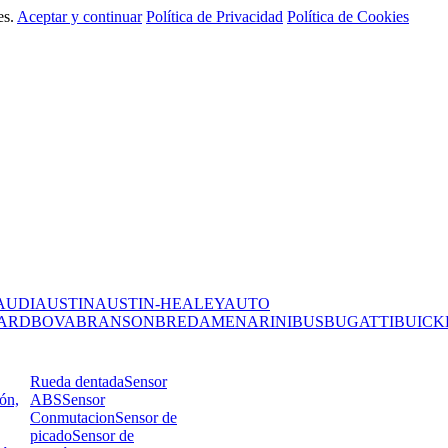
es.
Aceptar y continuar
Política de Privacidad
Política de Cookies
AUDI
AUSTIN
AUSTIN-HEALEY
AUTO
ARD
BOVA
BRANSON
BREDAMENARINIBUS
BUGATTI
BUICK
Rueda dentada
Sensor
ión,
ABS
Sensor
Conmutacion
Sensor de
picado
Sensor de