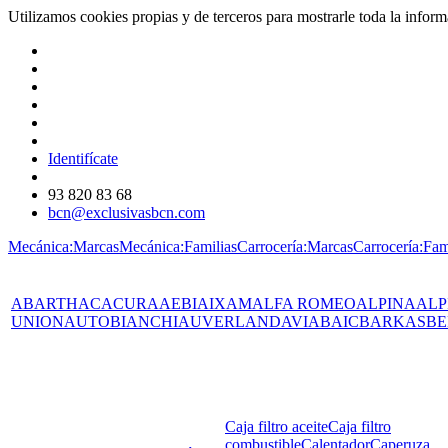
Utilizamos cookies propias y de terceros para mostrarle toda la info
Identifícate
93 820 83 68
bcn@exclusivasbcn.com
Mecánica:Marcas
Mecánica:Familias
Carrocería:Marcas
Carrocería:Fam
ABARTH
AC
ACURA
AEBI
AIXAM
ALFA ROMEO
ALPINA
ALP
UNION
AUTOBIANCHI
AUVERLAND
AVIA
BAIC
BARKAS
BE
Caja filtro aceite
Caja filtro
combustible
Calentador
Caperuza