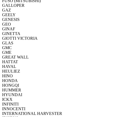
FUSO (MITSUBISHI)
GALLOPER
GAZ
GEELY
GENESIS
GEO
GINAF
GINETTA
GIOTTI VICTORIA
GLAS
GMC
GME
GREAT WALL
HATTAT
HAVAL
HEULIEZ
HINO
HONDA
HONGQI
HUMMER
HYUNDAI
ICKX
INFINITI
INNOCENTI
INTERNATIONAL HARVESTER