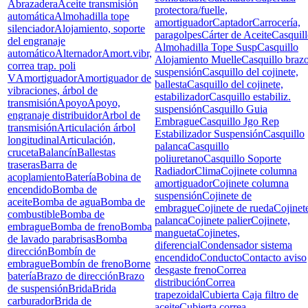
Abrazadera
Aceite transmisión
protectora/fuelle,
automática
Almohadilla tope
amortiguador
Captador
Carrocería,
silenciador
Alojamiento, soporte
paragolpes
Cárter de Aceite
Casquil
del engranaje
Almohadilla Tope Susp
Casquillo
automático
Alternador
Amort.vibr,
Alojamiento Muelle
Casquillo braz
correa trap. poli
suspensión
Casquillo del cojinete,
V
Amortiguador
Amortiguador de
ballesta
Casquillo del cojinete,
vibraciones, árbol de
estabilizador
Casquillo estabiliz.
transmisión
Apoyo
Apoyo,
suspensión
Casquillo Guia
engranaje distribuidor
Arbol de
Embrague
Casquillo Jgo Rep
transmisión
Articulación árbol
Estabilizador Suspensión
Casquillo
longitudinal
Articulación,
palanca
Casquillo
cruceta
Balancín
Ballestas
poliuretano
Casquillo Soporte
traseras
Barra de
Radiador
Clima
Cojinete columna
acoplamiento
Batería
Bobina de
amortiguador
Cojinete columna
encendido
Bomba de
suspensión
Cojinete de
aceite
Bomba de agua
Bomba de
embrague
Cojinete de rueda
Cojinet
combustible
Bomba de
palanca
Cojinete palier
Cojinete,
embrague
Bomba de freno
Bomba
mangueta
Cojinetes,
de lavado parabrisas
Bomba
diferencial
Condensador sistema
dirección
Bombín de
encendido
Conducto
Contacto aviso
embrague
Bombín de freno
Borne
desgaste freno
Correa
batería
Brazo de dirección
Brazo
distribución
Correa
de suspensión
Brida
Brida
trapezoidal
Cubierta Caja filtro de
carburador
Brida de
aceite
Cubierta correa