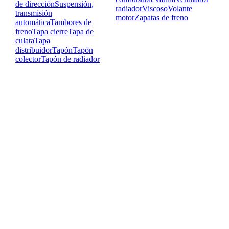
de dirección
Suspensión,
radiador
Viscoso
Volante
transmisión
motor
Zapatas de freno
automática
Tambores de
freno
Tapa cierre
Tapa de
culata
Tapa
distribuidor
Tapón
Tapón
colector
Tapón de radiador