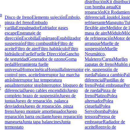
distribución
Kit distribuc
con bomba agua
Kit
reparación
Kit Rodamien
lo
Disco de freno
Elemento sujeción
Émbolo,
diferencial
Líquido
Líqui
pinza del freno
Embudo
refrigerante
Manguito/Tu
o
varilla
Empalmador
Enfriador gases
flexible aire
Medidor de l
escape
Engranaje de
masa de aire
Módulo
Mód
dirección
Escobilla
Espárrago
Estabilizador
de refrigeración
Motor d
suspensión
Filtro combustible
Filtro de
arranque
Muelle de
aceite
Filtro de aire
Filtro habitáculo
Filtro
suspensión
Muelle
hidráulico
Fuelle
Fuelle Dirección
Gancho
Neumático,
de seguridad
Generador de ozono
Goma
Maletero/Carga
Muelles
pedal
Herramienta fuelle
zapatas de freno
Muñón d
universal
Homocinética
Horquilla
Interruptor
eje, suspensión de
control pres. aceite
Interruptor luz marcha
rueda
Palanca cambio
Pal
atrás
Interruptor luz temperatura
diferencial
Pastillas de
agua
Interruptor stop
Interruptor, bloqueo de
freno
Pedal embrague
Pe
e
diferencial
Juego cables encendido
Juego
de rueda
Pinza de
completo brazo de suspensión
Juego de
freno
Platino
Polea
juntas
Juego de reparación, palanca
alternador
Polea
desviadora
Juego de reparación, pinza
cigueñal
Polea
freno
Juego montaje amortiguador
Juego
Servobomba
Polea
reparación barra oscilante
Juego reparación
tensora
Prensa de
mangueta
Junta tapa balancines
Junta
embrague
Radiador de
termostato
aceite
Reenvío de