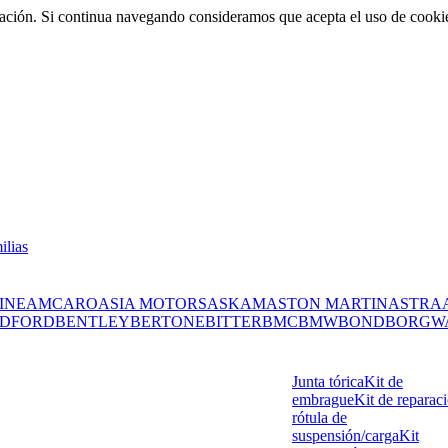
rmación. Si continua navegando consideramos que acepta el uso de cooki
ilias
INE
AMC
ARO
ASIA MOTORS
ASKAM
ASTON MARTIN
ASTRA
DFORD
BENTLEY
BERTONE
BITTER
BMC
BMW
BOND
BORGW
Junta tórica
Kit de
embrague
Kit de reparac
rótula de
suspensión/carga
Kit