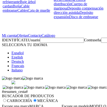
refrigerante
Buje árbol
distribución
Cuerpo de
cardan
Bujía
Cable
mariposa
Deposito compensación
embrague
Cables
Caja de muelle
dirección asistida
Depósito
expansión
Disco de embrague
Mi cuenta
Ofertas
Contacto
Catálogo
IDENTIFÍCATE
Usuario
Contraseña
SELECCIONA TU IDIOMA
Español
English
Deutsch
Français
Italiano
#resumen_cesta#
BUSCADOR DE PRODUCTOS
CARROCERÍA
MECÁNICA
Escoge una marca
MARCA
Escoge un modelo
MODELO