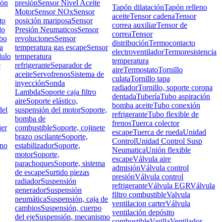
ión
presión
Sensor Nivel Aceite
Tapón dilatación
Tapón relleno
Motor
Sensor NOx
Sensor
aceite
Tensor cadena
Tensor
to
posición mariposa
Sensor
correa auxiliar
Tensor de
do
Presión Neumaticos
Sensor
correa
Tensor
bo
revoluciones
Sensor
distribución
Termocontacto
a
temperatura gas escape
Sensor
electroventilador
Termoresistencia
ulo
temperatura
temperatura
e
refrigerante
Separador de
aire
Termostato
Tornillo
aceite
Servofrenos
Sistema de
culata
Tornillo tapa
inyección
Sonda
radiador
Tornillo, soporte corona
Lambda
Soporte caja filtro
dentada
Tubería
Tubo aspiración
aire
Soporte elástico,
bomba aceite
Tubo conexión
el
suspensión del motor
Soporte,
refrigerante
Tubo flexible de
bomba de
frenos
Tuerca colector
ier
combustible
Soporte, cojinete
escape
Tuerca de rueda
Unidad
brazo oscilante
Soporte,
Control
Unidad Control Susp
rno
estabilizador
Soporte,
Neumatica
Unión flexible
motor
Soporte,
escape
Válvula aire
parachoques
Soporte, sistema
admisión
Válvula control
de escape
Surtido piezas
presión
Válvula control
radiador
Suspensión
refrigerante
Válvula EGR
Válvula
generador
Suspensión
filtro combustible
Valvula
neumática
Suspensión, caja de
ventilacion carter
Válvula
cambios
Suspensión, cuerpo
ventilación depósito
del eje
Suspensión, mecanismo
combustible
Varilla
Ventilador