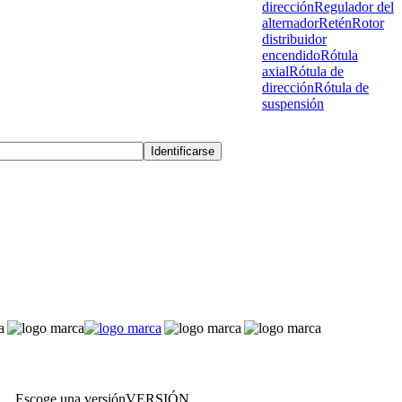
dirección
Regulador del
alternador
Retén
Rotor
distribuidor
encendido
Rótula
axial
Rótula de
dirección
Rótula de
suspensión
Escoge una versión
VERSIÓN