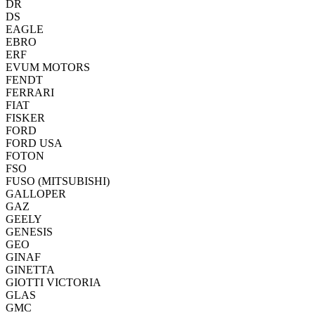
DR
DS
EAGLE
EBRO
ERF
EVUM MOTORS
FENDT
FERRARI
FIAT
FISKER
FORD
FORD USA
FOTON
FSO
FUSO (MITSUBISHI)
GALLOPER
GAZ
GEELY
GENESIS
GEO
GINAF
GINETTA
GIOTTI VICTORIA
GLAS
GMC