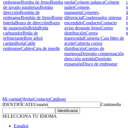
embrague
Bomba de freno
Bomba
rueda
Cojinete palanca
Cojinete
c
de lavado parabrisas
Bomba
palier
Cojinete,
j
dirección
Bombín de
mangueta
Cojinetes,
d
embrague
Bombín de freno
Borne
diferencial
Condensador sistema
f
batería
Brazo de dirección
Brazo
encendido
Conducto
Contacto
r
de suspensión
Brida
Brida
aviso desgaste freno
Correa
carburador
Brida de
distribución
Correa
t
refrigerante
Buje árbol
trapezoidal
Cubierta Caja filtro de
cardan
Bujía
Cable
aceite
Cubierta correa
embrague
Cables
Caja de muelle
distribución
Cuerpo de
mariposa
Deposito compensación
dirección asistida
Depósito
expansión
Disco de embrague
Mi cuenta
Ofertas
Contacto
Catálogo
IDENTIFÍCATE
Usuario
Contraseña
SELECCIONA TU IDIOMA
Español