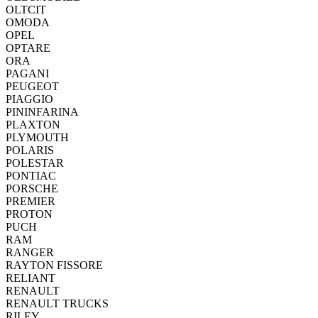
OLTCIT
OMODA
OPEL
OPTARE
ORA
PAGANI
PEUGEOT
PIAGGIO
PININFARINA
PLAXTON
PLYMOUTH
POLARIS
POLESTAR
PONTIAC
PORSCHE
PREMIER
PROTON
PUCH
RAM
RANGER
RAYTON FISSORE
RELIANT
RENAULT
RENAULT TRUCKS
RILEY