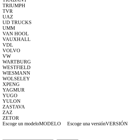
TRIUMPH
TVR
UAZ
UD TRUCKS
UMM
VAN HOOL
VAUXHALL
VDL
VOLVO
VW
WARTBURG
WESTFIELD
WIESMANN
WOLSELEY
XPENG
YAGMUR
YUGO
YULON
ZASTAVA
ZAZ
ZETOR
Escoge un modelo
MODELO
Escoge una versión
VERSIÓN