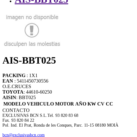
AIS-BBT025
PACKING
: 1X1
EAN
: 5411450730556
O.E.
CRUCES
TOYOTA
: 44610-60250
AISIN
: BBT025
MODELO VEHICULO
MOTOR
AÑO
KW
CV
CC
CONTACTO
EXCLUSIVAS BCN S.L.
Tel. 93 820 83 68
Fax. 93 820 84 22
Pol. Ind. El Prat, Ronda de les Conques, Parc. 11-15 08180 MOIÀ
bcn@exclusivasbcn.com