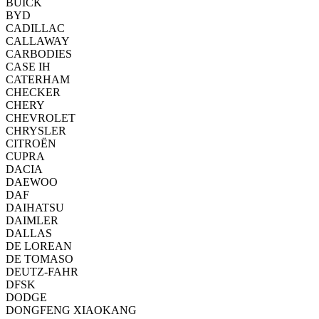
BUICK
BYD
CADILLAC
CALLAWAY
CARBODIES
CASE IH
CATERHAM
CHECKER
CHERY
CHEVROLET
CHRYSLER
CITROËN
CUPRA
DACIA
DAEWOO
DAF
DAIHATSU
DAIMLER
DALLAS
DE LOREAN
DE TOMASO
DEUTZ-FAHR
DFSK
DODGE
DONGFENG XIAOKANG