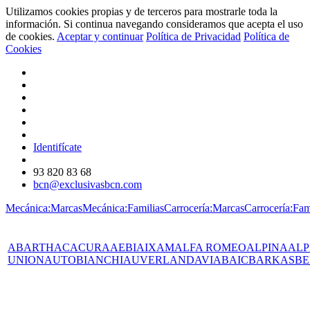
Utilizamos cookies propias y de terceros para mostrarle toda la
información. Si continua navegando consideramos que acepta el uso
de cookies.
Aceptar y continuar
Política de Privacidad
Política de
Cookies
Identifícate
93 820 83 68
bcn@exclusivasbcn.com
Mecánica:Marcas
Mecánica:Familias
Carrocería:Marcas
Carrocería:Fam
ABARTH
AC
ACURA
AEBI
AIXAM
ALFA ROMEO
ALPINA
ALP
UNION
AUTOBIANCHI
AUVERLAND
AVIA
BAIC
BARKAS
BE