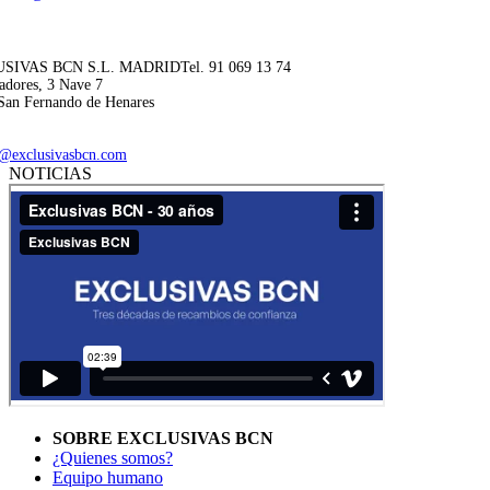
SIVAS BCN S.L. MADRID
Tel. 91 069 13 74
adores, 3 Nave 7
San Fernando de Henares
@exclusivasbcn.com
NOTICIAS
SOBRE EXCLUSIVAS BCN
¿Quienes somos?
Equipo humano