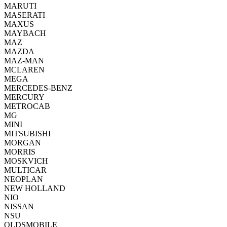
MARUTI
MASERATI
MAXUS
MAYBACH
MAZ
MAZDA
MAZ-MAN
MCLAREN
MEGA
MERCEDES-BENZ
MERCURY
METROCAB
MG
MINI
MITSUBISHI
MORGAN
MORRIS
MOSKVICH
MULTICAR
NEOPLAN
NEW HOLLAND
NIO
NISSAN
NSU
OLDSMOBILE