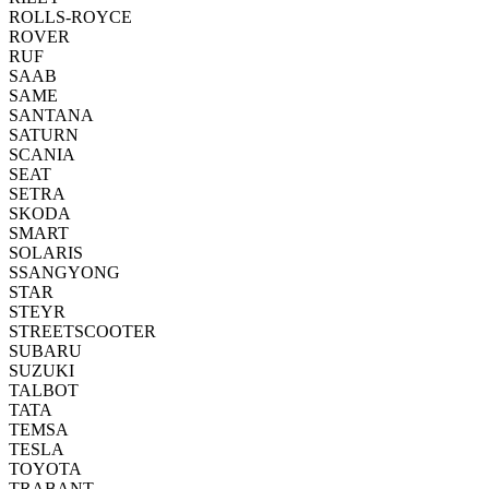
ROLLS-ROYCE
ROVER
RUF
SAAB
SAME
SANTANA
SATURN
SCANIA
SEAT
SETRA
SKODA
SMART
SOLARIS
SSANGYONG
STAR
STEYR
STREETSCOOTER
SUBARU
SUZUKI
TALBOT
TATA
TEMSA
TESLA
TOYOTA
TRABANT