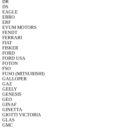
DR
DS
EAGLE
EBRO
ERF
EVUM MOTORS
FENDT
FERRARI
FIAT
FISKER
FORD
FORD USA
FOTON
FSO
FUSO (MITSUBISHI)
GALLOPER
GAZ
GEELY
GENESIS
GEO
GINAF
GINETTA
GIOTTI VICTORIA
GLAS
GMC