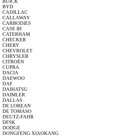
BUICK
BYD
CADILLAC
CALLAWAY
CARBODIES
CASE IH
CATERHAM
CHECKER
CHERY
CHEVROLET
CHRYSLER
CITROËN
CUPRA
DACIA
DAEWOO
DAF
DAIHATSU
DAIMLER
DALLAS
DE LOREAN
DE TOMASO
DEUTZ-FAHR
DFSK
DODGE
DONGFENG XIAOKANG