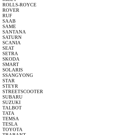
ROLLS-ROYCE
ROVER
RUF
SAAB
SAME
SANTANA
SATURN
SCANIA
SEAT
SETRA
SKODA
SMART
SOLARIS
SSANGYONG
STAR
STEYR
STREETSCOOTER
SUBARU
SUZUKI
TALBOT
TATA
TEMSA
TESLA
TOYOTA
TRABANT