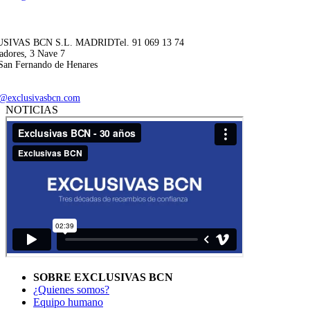
SIVAS BCN S.L. MADRID
Tel. 91 069 13 74
adores, 3 Nave 7
San Fernando de Henares
@exclusivasbcn.com
NOTICIAS
SOBRE EXCLUSIVAS BCN
¿Quienes somos?
Equipo humano