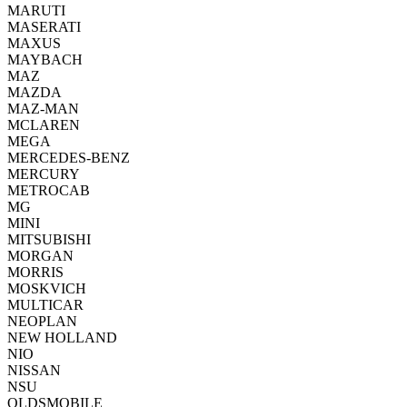
MARUTI
MASERATI
MAXUS
MAYBACH
MAZ
MAZDA
MAZ-MAN
MCLAREN
MEGA
MERCEDES-BENZ
MERCURY
METROCAB
MG
MINI
MITSUBISHI
MORGAN
MORRIS
MOSKVICH
MULTICAR
NEOPLAN
NEW HOLLAND
NIO
NISSAN
NSU
OLDSMOBILE