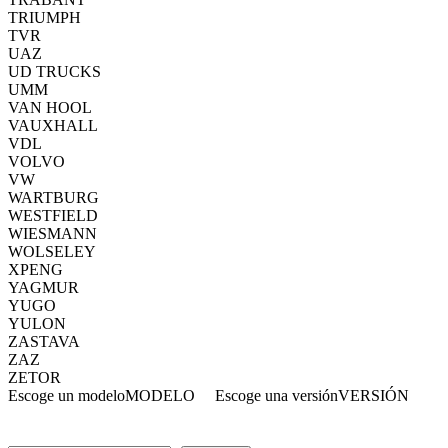
TRIUMPH
TVR
UAZ
UD TRUCKS
UMM
VAN HOOL
VAUXHALL
VDL
VOLVO
VW
WARTBURG
WESTFIELD
WIESMANN
WOLSELEY
XPENG
YAGMUR
YUGO
YULON
ZASTAVA
ZAZ
ZETOR
Escoge un modelo
MODELO
Escoge una versión
VERSIÓN