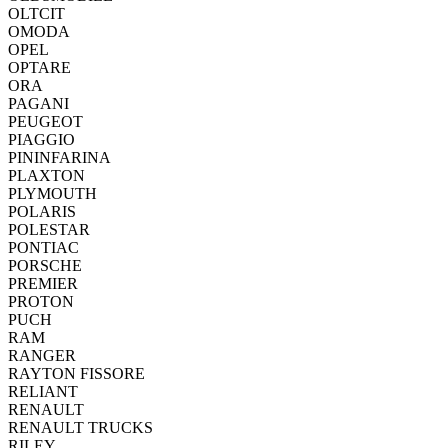
OLTCIT
OMODA
OPEL
OPTARE
ORA
PAGANI
PEUGEOT
PIAGGIO
PININFARINA
PLAXTON
PLYMOUTH
POLARIS
POLESTAR
PONTIAC
PORSCHE
PREMIER
PROTON
PUCH
RAM
RANGER
RAYTON FISSORE
RELIANT
RENAULT
RENAULT TRUCKS
RILEY