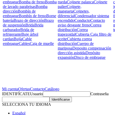
embrague
Bomba de freno
Bomba
rueda
Cojinete palanca
Cojinete
c
de lavado parabrisas
Bomba
palier
Cojinete,
j
dirección
Bombín de
mangueta
Cojinetes,
d
embrague
Bombín de freno
Borne
diferencial
Condensador sistema
f
batería
Brazo de dirección
Brazo
encendido
Conducto
Contacto
r
de suspensión
Brida
Brida
aviso desgaste freno
Correa
carburador
Brida de
distribución
Correa
t
refrigerante
Buje árbol
trapezoidal
Cubierta Caja filtro de
cardan
Bujía
Cable
aceite
Cubierta correa
embrague
Cables
Caja de muelle
distribución
Cuerpo de
mariposa
Deposito compensación
dirección asistida
Depósito
expansión
Disco de embrague
Mi cuenta
Ofertas
Contacto
Catálogo
IDENTIFÍCATE
Usuario
Contraseña
SELECCIONA TU IDIOMA
Español