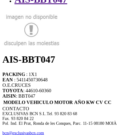
AIS-BBT047
PACKING
: 1X1
EAN
: 5411450730648
O.E.
CRUCES
TOYOTA
: 44610-60360
AISIN
: BBT047
MODELO VEHICULO
MOTOR
AÑO
KW
CV
CC
CONTACTO
EXCLUSIVAS BCN S.L.
Tel. 93 820 83 68
Fax. 93 820 84 22
Pol. Ind. El Prat, Ronda de les Conques, Parc. 11-15 08180 MOIÀ
bcn@exclusivasbcn.com