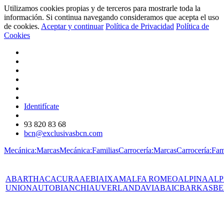
Utilizamos cookies propias y de terceros para mostrarle toda la
información. Si continua navegando consideramos que acepta el uso
de cookies.
Aceptar y continuar
Política de Privacidad
Política de
Cookies
Identifícate
93 820 83 68
bcn@exclusivasbcn.com
Mecánica:Marcas
Mecánica:Familias
Carrocería:Marcas
Carrocería:Fam
ABARTH
AC
ACURA
AEBI
AIXAM
ALFA ROMEO
ALPINA
ALP
UNION
AUTOBIANCHI
AUVERLAND
AVIA
BAIC
BARKAS
BE