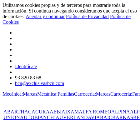
Utilizamos cookies propias y de terceros para mostrarle toda la
información. Si continua navegando consideramos que acepta el uso
de cookies.
Aceptar y continuar
Política de Privacidad
Política de
Cookies
Identifícate
93 820 83 68
bcn@exclusivasbcn.com
Mecánica:Marcas
Mecánica:Familias
Carrocería:Marcas
Carrocería:Fam
ABARTH
AC
ACURA
AEBI
AIXAM
ALFA ROMEO
ALPINA
ALP
UNION
AUTOBIANCHI
AUVERLAND
AVIA
BAIC
BARKAS
BE