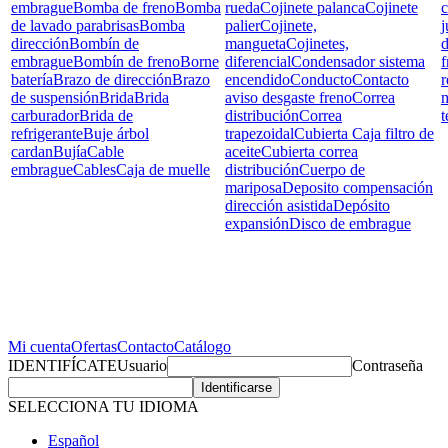
embrague
Bomba de freno
Bomba
rueda
Cojinete palanca
Cojinete
c
de lavado parabrisas
Bomba
palier
Cojinete,
j
dirección
Bombín de
mangueta
Cojinetes,
d
embrague
Bombín de freno
Borne
diferencial
Condensador sistema
f
batería
Brazo de dirección
Brazo
encendido
Conducto
Contacto
r
de suspensión
Brida
Brida
aviso desgaste freno
Correa
carburador
Brida de
distribución
Correa
t
refrigerante
Buje árbol
trapezoidal
Cubierta Caja filtro de
cardan
Bujía
Cable
aceite
Cubierta correa
embrague
Cables
Caja de muelle
distribución
Cuerpo de
mariposa
Deposito compensación
dirección asistida
Depósito
expansión
Disco de embrague
Mi cuenta
Ofertas
Contacto
Catálogo
IDENTIFÍCATE
Usuario
Contraseña
SELECCIONA TU IDIOMA
Español