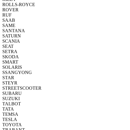
ROLLS-ROYCE
ROVER
RUF
SAAB
SAME
SANTANA
SATURN
SCANIA
SEAT
SETRA
SKODA
SMART
SOLARIS
SSANGYONG
STAR
STEYR
STREETSCOOTER
SUBARU
SUZUKI
TALBOT
TATA
TEMSA
TESLA
TOYOTA
TRABANT