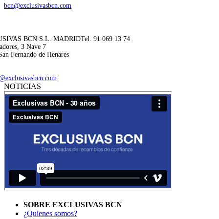
bcn@exclusivasbcn.com
SIVAS BCN S.L. MADRID
Tel. 91 069 13 74
adores, 3 Nave 7
San Fernando de Henares
@exclusivasbcn.com
NOTICIAS
SOBRE EXCLUSIVAS BCN
¿Quienes somos?