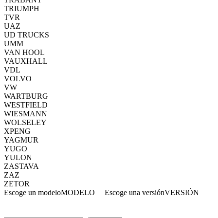
TRIUMPH
TVR
UAZ
UD TRUCKS
UMM
VAN HOOL
VAUXHALL
VDL
VOLVO
VW
WARTBURG
WESTFIELD
WIESMANN
WOLSELEY
XPENG
YAGMUR
YUGO
YULON
ZASTAVA
ZAZ
ZETOR
Escoge un modelo
MODELO
Escoge una versión
VERSIÓN