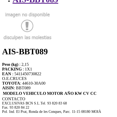
AIS-BBT089
Peso (kg)
: 2,15
PACKING
: 1X1
EAN
: 5411450730822
O.E.
CRUCES
TOYOTA
: 44610-30A00
AISIN
: BBT089
MODELO VEHICULO
MOTOR
AÑO
KW
CV
CC
CONTACTO
EXCLUSIVAS BCN S.L.
Tel. 93 820 83 68
Fax. 93 820 84 22
Pol. Ind. El Prat, Ronda de les Conques, Parc. 11-15 08180 MOIÀ