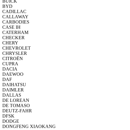
BUICK
BYD
CADILLAC
CALLAWAY
CARBODIES
CASE IH
CATERHAM
CHECKER
CHERY
CHEVROLET
CHRYSLER
CITROËN
CUPRA
DACIA
DAEWOO
DAF
DAIHATSU
DAIMLER
DALLAS
DE LOREAN
DE TOMASO
DEUTZ-FAHR
DFSK
DODGE
DONGFENG XIAOKANG