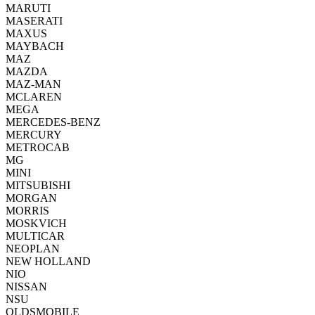
MARUTI
MASERATI
MAXUS
MAYBACH
MAZ
MAZDA
MAZ-MAN
MCLAREN
MEGA
MERCEDES-BENZ
MERCURY
METROCAB
MG
MINI
MITSUBISHI
MORGAN
MORRIS
MOSKVICH
MULTICAR
NEOPLAN
NEW HOLLAND
NIO
NISSAN
NSU
OLDSMOBILE