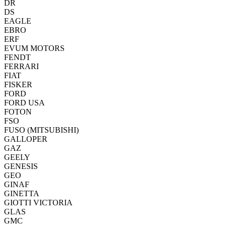
DR
DS
EAGLE
EBRO
ERF
EVUM MOTORS
FENDT
FERRARI
FIAT
FISKER
FORD
FORD USA
FOTON
FSO
FUSO (MITSUBISHI)
GALLOPER
GAZ
GEELY
GENESIS
GEO
GINAF
GINETTA
GIOTTI VICTORIA
GLAS
GMC