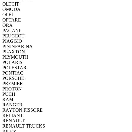
OLTCIT
OMODA
OPEL
OPTARE
ORA
PAGANI
PEUGEOT
PIAGGIO
PININFARINA
PLAXTON
PLYMOUTH
POLARIS
POLESTAR
PONTIAC
PORSCHE
PREMIER
PROTON
PUCH
RAM
RANGER
RAYTON FISSORE
RELIANT
RENAULT
RENAULT TRUCKS
RILEY