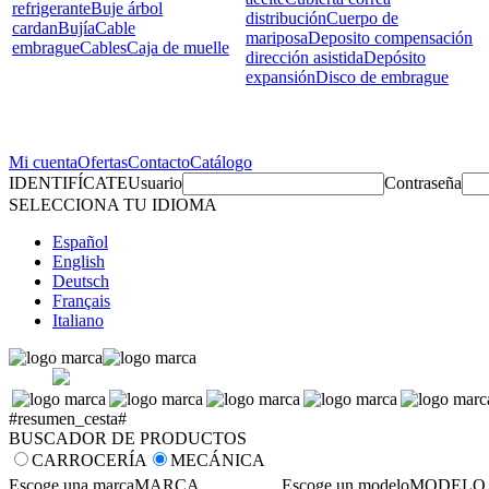
refrigerante
Buje árbol
distribución
Cuerpo de
cardan
Bujía
Cable
mariposa
Deposito compensación
embrague
Cables
Caja de muelle
dirección asistida
Depósito
expansión
Disco de embrague
Mi cuenta
Ofertas
Contacto
Catálogo
IDENTIFÍCATE
Usuario
Contraseña
SELECCIONA TU IDIOMA
Español
English
Deutsch
Français
Italiano
#resumen_cesta#
BUSCADOR DE PRODUCTOS
CARROCERÍA
MECÁNICA
Escoge una marca
MARCA
Escoge un modelo
MODELO