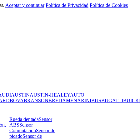
es.
Aceptar y continuar
Política de Privacidad
Política de Cookies
AUDI
AUSTIN
AUSTIN-HEALEY
AUTO
ARD
BOVA
BRANSON
BREDAMENARINIBUS
BUGATTI
BUICK
Rueda dentada
Sensor
ión,
ABS
Sensor
Conmutacion
Sensor de
picado
Sensor de