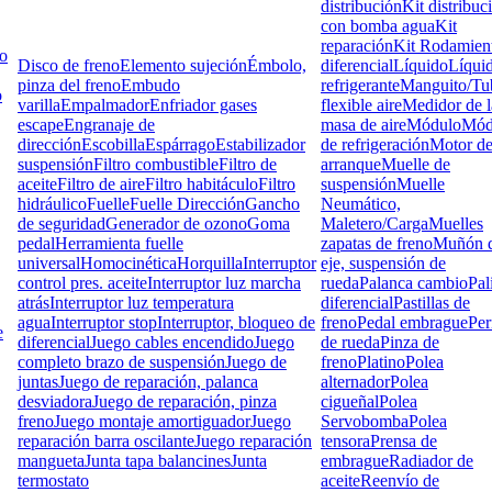
distribución
Kit distribuc
con bomba agua
Kit
reparación
Kit Rodamien
lo
Disco de freno
Elemento sujeción
Émbolo,
diferencial
Líquido
Líqui
pinza del freno
Embudo
refrigerante
Manguito/Tu
o
varilla
Empalmador
Enfriador gases
flexible aire
Medidor de l
escape
Engranaje de
masa de aire
Módulo
Mód
dirección
Escobilla
Espárrago
Estabilizador
de refrigeración
Motor d
suspensión
Filtro combustible
Filtro de
arranque
Muelle de
aceite
Filtro de aire
Filtro habitáculo
Filtro
suspensión
Muelle
hidráulico
Fuelle
Fuelle Dirección
Gancho
Neumático,
de seguridad
Generador de ozono
Goma
Maletero/Carga
Muelles
pedal
Herramienta fuelle
zapatas de freno
Muñón d
universal
Homocinética
Horquilla
Interruptor
eje, suspensión de
control pres. aceite
Interruptor luz marcha
rueda
Palanca cambio
Pal
atrás
Interruptor luz temperatura
diferencial
Pastillas de
agua
Interruptor stop
Interruptor, bloqueo de
freno
Pedal embrague
Pe
e
diferencial
Juego cables encendido
Juego
de rueda
Pinza de
completo brazo de suspensión
Juego de
freno
Platino
Polea
juntas
Juego de reparación, palanca
alternador
Polea
desviadora
Juego de reparación, pinza
cigueñal
Polea
freno
Juego montaje amortiguador
Juego
Servobomba
Polea
reparación barra oscilante
Juego reparación
tensora
Prensa de
mangueta
Junta tapa balancines
Junta
embrague
Radiador de
termostato
aceite
Reenvío de