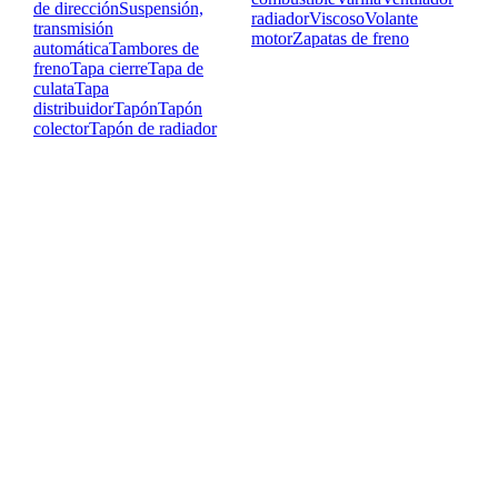
de dirección
Suspensión,
radiador
Viscoso
Volante
transmisión
motor
Zapatas de freno
automática
Tambores de
freno
Tapa cierre
Tapa de
culata
Tapa
distribuidor
Tapón
Tapón
colector
Tapón de radiador