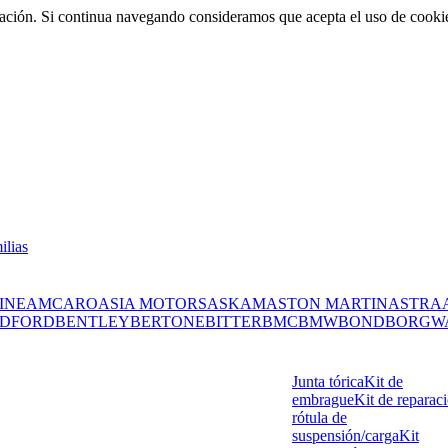
rmación. Si continua navegando consideramos que acepta el uso de cooki
ilias
INE
AMC
ARO
ASIA MOTORS
ASKAM
ASTON MARTIN
ASTRA
DFORD
BENTLEY
BERTONE
BITTER
BMC
BMW
BOND
BORGW
Junta tórica
Kit de
embrague
Kit de reparac
rótula de
suspensión/carga
Kit