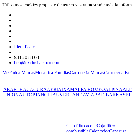
Utilizamos cookies propias y de terceros para mostrarle toda la info
Identifícate
93 820 83 68
bcn@exclusivasbcn.com
Mecánica:Marcas
Mecánica:Familias
Carrocería:Marcas
Carrocería:Fam
ABARTH
AC
ACURA
AEBI
AIXAM
ALFA ROMEO
ALPINA
ALP
UNION
AUTOBIANCHI
AUVERLAND
AVIA
BAIC
BARKAS
BE
Caja filtro aceite
Caja filtro
combustible
Calentador
Caperuza