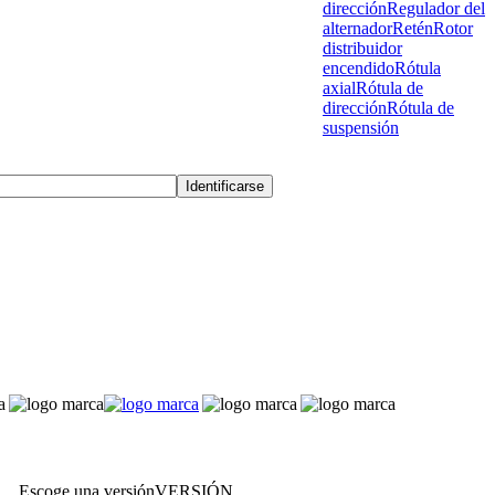
dirección
Regulador del
alternador
Retén
Rotor
distribuidor
encendido
Rótula
axial
Rótula de
dirección
Rótula de
suspensión
Escoge una versión
VERSIÓN