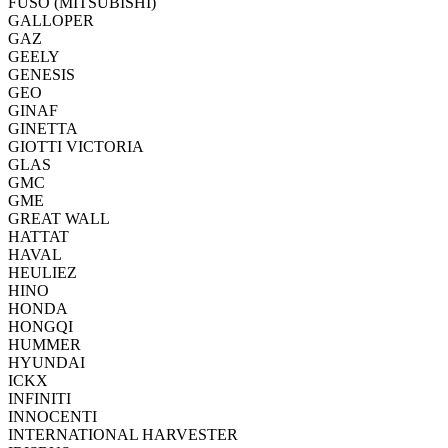
FUSO (MITSUBISHI)
GALLOPER
GAZ
GEELY
GENESIS
GEO
GINAF
GINETTA
GIOTTI VICTORIA
GLAS
GMC
GME
GREAT WALL
HATTAT
HAVAL
HEULIEZ
HINO
HONDA
HONGQI
HUMMER
HYUNDAI
ICKX
INFINITI
INNOCENTI
INTERNATIONAL HARVESTER