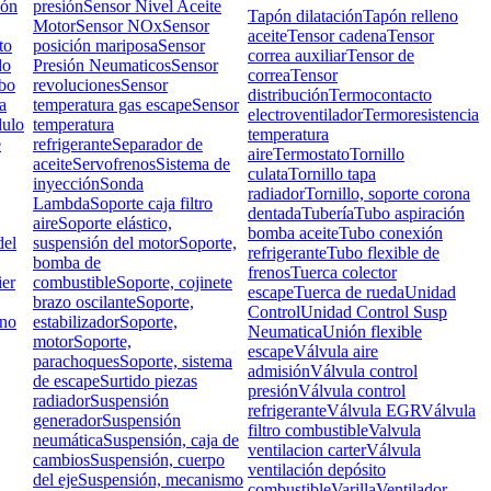
ión
presión
Sensor Nivel Aceite
Tapón dilatación
Tapón relleno
Motor
Sensor NOx
Sensor
aceite
Tensor cadena
Tensor
to
posición mariposa
Sensor
correa auxiliar
Tensor de
do
Presión Neumaticos
Sensor
correa
Tensor
bo
revoluciones
Sensor
distribución
Termocontacto
a
temperatura gas escape
Sensor
electroventilador
Termoresistencia
ulo
temperatura
temperatura
e
refrigerante
Separador de
aire
Termostato
Tornillo
aceite
Servofrenos
Sistema de
culata
Tornillo tapa
inyección
Sonda
radiador
Tornillo, soporte corona
Lambda
Soporte caja filtro
dentada
Tubería
Tubo aspiración
aire
Soporte elástico,
bomba aceite
Tubo conexión
el
suspensión del motor
Soporte,
refrigerante
Tubo flexible de
bomba de
frenos
Tuerca colector
ier
combustible
Soporte, cojinete
escape
Tuerca de rueda
Unidad
brazo oscilante
Soporte,
Control
Unidad Control Susp
rno
estabilizador
Soporte,
Neumatica
Unión flexible
motor
Soporte,
escape
Válvula aire
parachoques
Soporte, sistema
admisión
Válvula control
de escape
Surtido piezas
presión
Válvula control
radiador
Suspensión
refrigerante
Válvula EGR
Válvula
generador
Suspensión
filtro combustible
Valvula
neumática
Suspensión, caja de
ventilacion carter
Válvula
cambios
Suspensión, cuerpo
ventilación depósito
del eje
Suspensión, mecanismo
combustible
Varilla
Ventilador