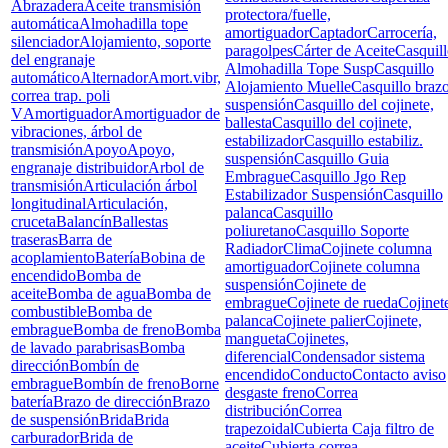
Abrazadera
Aceite transmisión
protectora/fuelle,
automática
Almohadilla tope
amortiguador
Captador
Carrocería,
silenciador
Alojamiento, soporte
paragolpes
Cárter de Aceite
Casquil
del engranaje
Almohadilla Tope Susp
Casquillo
automático
Alternador
Amort.vibr,
Alojamiento Muelle
Casquillo braz
correa trap. poli
suspensión
Casquillo del cojinete,
V
Amortiguador
Amortiguador de
ballesta
Casquillo del cojinete,
vibraciones, árbol de
estabilizador
Casquillo estabiliz.
transmisión
Apoyo
Apoyo,
suspensión
Casquillo Guia
engranaje distribuidor
Arbol de
Embrague
Casquillo Jgo Rep
transmisión
Articulación árbol
Estabilizador Suspensión
Casquillo
longitudinal
Articulación,
palanca
Casquillo
cruceta
Balancín
Ballestas
poliuretano
Casquillo Soporte
traseras
Barra de
Radiador
Clima
Cojinete columna
acoplamiento
Batería
Bobina de
amortiguador
Cojinete columna
encendido
Bomba de
suspensión
Cojinete de
aceite
Bomba de agua
Bomba de
embrague
Cojinete de rueda
Cojinet
combustible
Bomba de
palanca
Cojinete palier
Cojinete,
embrague
Bomba de freno
Bomba
mangueta
Cojinetes,
de lavado parabrisas
Bomba
diferencial
Condensador sistema
dirección
Bombín de
encendido
Conducto
Contacto aviso
embrague
Bombín de freno
Borne
desgaste freno
Correa
batería
Brazo de dirección
Brazo
distribución
Correa
de suspensión
Brida
Brida
trapezoidal
Cubierta Caja filtro de
carburador
Brida de
aceite
Cubierta correa