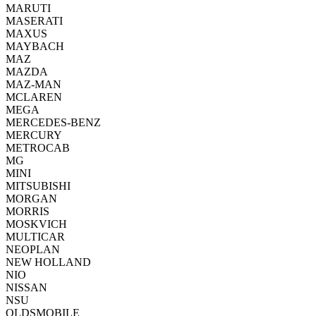
MARUTI
MASERATI
MAXUS
MAYBACH
MAZ
MAZDA
MAZ-MAN
MCLAREN
MEGA
MERCEDES-BENZ
MERCURY
METROCAB
MG
MINI
MITSUBISHI
MORGAN
MORRIS
MOSKVICH
MULTICAR
NEOPLAN
NEW HOLLAND
NIO
NISSAN
NSU
OLDSMOBILE