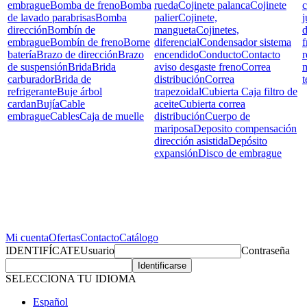
embrague
Bomba de freno
Bomba
rueda
Cojinete palanca
Cojinete
c
de lavado parabrisas
Bomba
palier
Cojinete,
j
dirección
Bombín de
mangueta
Cojinetes,
d
embrague
Bombín de freno
Borne
diferencial
Condensador sistema
f
batería
Brazo de dirección
Brazo
encendido
Conducto
Contacto
r
de suspensión
Brida
Brida
aviso desgaste freno
Correa
carburador
Brida de
distribución
Correa
t
refrigerante
Buje árbol
trapezoidal
Cubierta Caja filtro de
cardan
Bujía
Cable
aceite
Cubierta correa
embrague
Cables
Caja de muelle
distribución
Cuerpo de
mariposa
Deposito compensación
dirección asistida
Depósito
expansión
Disco de embrague
Mi cuenta
Ofertas
Contacto
Catálogo
IDENTIFÍCATE
Usuario
Contraseña
SELECCIONA TU IDIOMA
Español