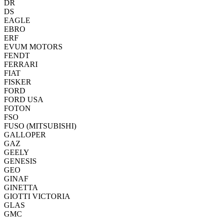
DR
DS
EAGLE
EBRO
ERF
EVUM MOTORS
FENDT
FERRARI
FIAT
FISKER
FORD
FORD USA
FOTON
FSO
FUSO (MITSUBISHI)
GALLOPER
GAZ
GEELY
GENESIS
GEO
GINAF
GINETTA
GIOTTI VICTORIA
GLAS
GMC