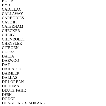
BUICK
BYD
CADILLAC
CALLAWAY
CARBODIES
CASE IH
CATERHAM
CHECKER
CHERY
CHEVROLET
CHRYSLER
CITROËN
CUPRA
DACIA
DAEWOO
DAF
DAIHATSU
DAIMLER
DALLAS
DE LOREAN
DE TOMASO
DEUTZ-FAHR
DFSK
DODGE
DONGFENG XIAOKANG