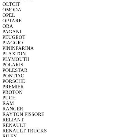
OLTCIT
OMODA
OPEL
OPTARE
ORA
PAGANI
PEUGEOT
PIAGGIO
PININFARINA
PLAXTON
PLYMOUTH
POLARIS
POLESTAR
PONTIAC
PORSCHE
PREMIER
PROTON
PUCH
RAM
RANGER
RAYTON FISSORE
RELIANT
RENAULT
RENAULT TRUCKS
RILEY