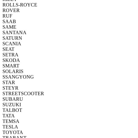
ROLLS-ROYCE
ROVER
RUF
SAAB
SAME
SANTANA
SATURN
SCANIA
SEAT
SETRA
SKODA
SMART
SOLARIS
SSANGYONG
STAR
STEYR
STREETSCOOTER
SUBARU
SUZUKI
TALBOT
TATA
TEMSA
TESLA
TOYOTA
TRABANT