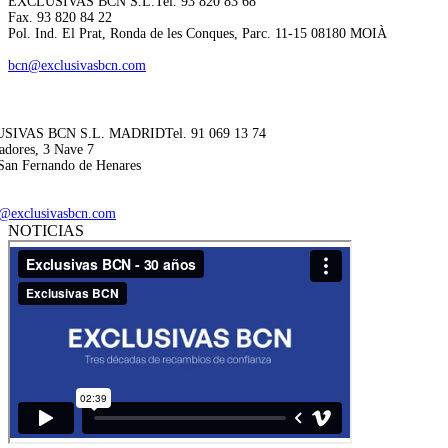
EXCLUSIVAS BCN S.L.
Tel. 93 820 83 68
Fax. 93 820 84 22
Pol. Ind. El Prat, Ronda de les Conques, Parc. 11-15 08180 MOIÀ
bcn@exclusivasbcn.com
SIVAS BCN S.L. MADRID
Tel. 91 069 13 74
adores, 3 Nave 7
San Fernando de Henares
@exclusivasbcn.com
NOTICIAS