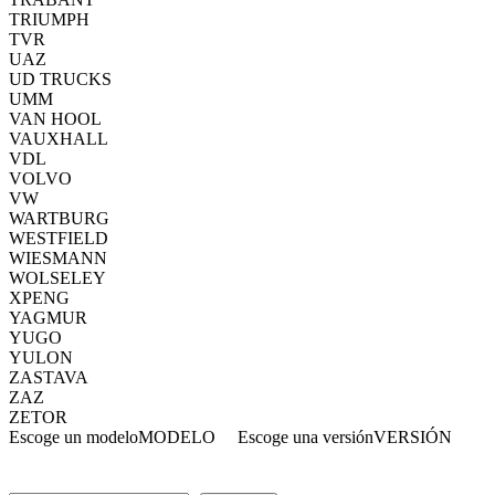
TRIUMPH
TVR
UAZ
UD TRUCKS
UMM
VAN HOOL
VAUXHALL
VDL
VOLVO
VW
WARTBURG
WESTFIELD
WIESMANN
WOLSELEY
XPENG
YAGMUR
YUGO
YULON
ZASTAVA
ZAZ
ZETOR
Escoge un modelo
MODELO
Escoge una versión
VERSIÓN