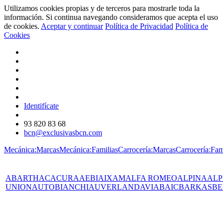
Utilizamos cookies propias y de terceros para mostrarle toda la
información. Si continua navegando consideramos que acepta el uso
de cookies.
Aceptar y continuar
Política de Privacidad
Política de
Cookies
Identifícate
93 820 83 68
bcn@exclusivasbcn.com
Mecánica:Marcas
Mecánica:Familias
Carrocería:Marcas
Carrocería:Fam
ABARTH
AC
ACURA
AEBI
AIXAM
ALFA ROMEO
ALPINA
ALP
UNION
AUTOBIANCHI
AUVERLAND
AVIA
BAIC
BARKAS
BE