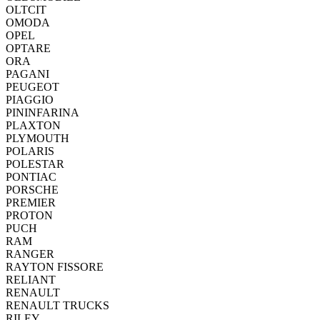
OLTCIT
OMODA
OPEL
OPTARE
ORA
PAGANI
PEUGEOT
PIAGGIO
PININFARINA
PLAXTON
PLYMOUTH
POLARIS
POLESTAR
PONTIAC
PORSCHE
PREMIER
PROTON
PUCH
RAM
RANGER
RAYTON FISSORE
RELIANT
RENAULT
RENAULT TRUCKS
RILEY