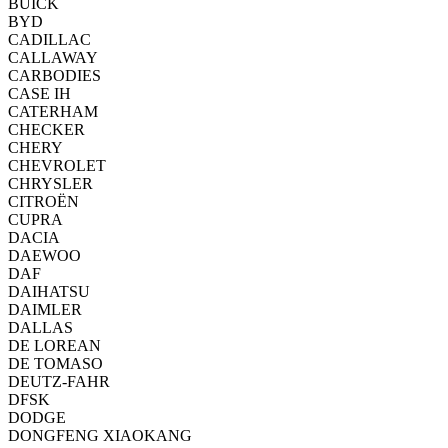
BUICK
BYD
CADILLAC
CALLAWAY
CARBODIES
CASE IH
CATERHAM
CHECKER
CHERY
CHEVROLET
CHRYSLER
CITROËN
CUPRA
DACIA
DAEWOO
DAF
DAIHATSU
DAIMLER
DALLAS
DE LOREAN
DE TOMASO
DEUTZ-FAHR
DFSK
DODGE
DONGFENG XIAOKANG