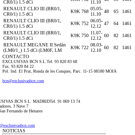
CR0/1) 1.5 dCi
11.10
RENAULT CLIO III (BR0/1,
05.05-
K9K 768
48
65
1461
CR0/1) 1.5 dCi
11.10
RENAULT CLIO III (BR0/1,
06.05-
K9K 752
47
64
1461
CR0/1) 1.5 dCi
12.12
RENAULT CLIO III (BR0/1,
11.07-
K9K 750
60
82
1461
CR0/1) 1.5 dCi
12.12
RENAULT MEGANE II Sedán
08.03-
K9K 722
60
82
1461
(LM0/1_) 1.5 dCi (LM0F, LM
12.10
CONTACTO
EXCLUSIVAS BCN S.L.
Tel. 93 820 83 68
Fax. 93 820 84 22
Pol. Ind. El Prat, Ronda de les Conques, Parc. 11-15 08180 MOIÀ
bcn@exclusivasbcn.com
SIVAS BCN S.L. MADRID
Tel. 91 069 13 74
adores, 3 Nave 7
San Fernando de Henares
@exclusivasbcn.com
NOTICIAS