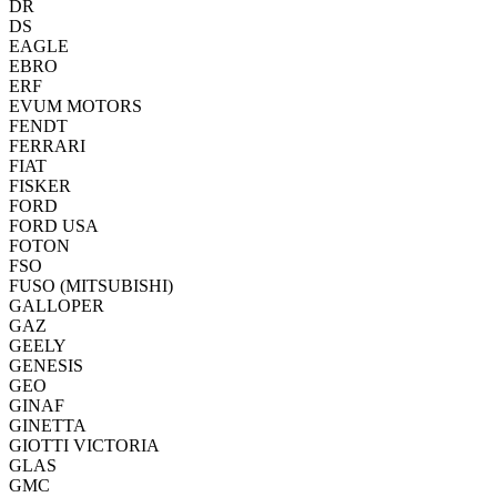
DR
DS
EAGLE
EBRO
ERF
EVUM MOTORS
FENDT
FERRARI
FIAT
FISKER
FORD
FORD USA
FOTON
FSO
FUSO (MITSUBISHI)
GALLOPER
GAZ
GEELY
GENESIS
GEO
GINAF
GINETTA
GIOTTI VICTORIA
GLAS
GMC