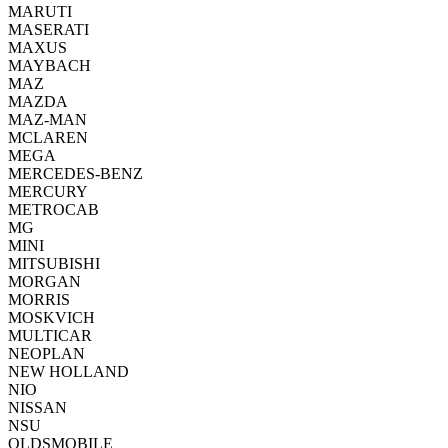
MARUTI
MASERATI
MAXUS
MAYBACH
MAZ
MAZDA
MAZ-MAN
MCLAREN
MEGA
MERCEDES-BENZ
MERCURY
METROCAB
MG
MINI
MITSUBISHI
MORGAN
MORRIS
MOSKVICH
MULTICAR
NEOPLAN
NEW HOLLAND
NIO
NISSAN
NSU
OLDSMOBILE