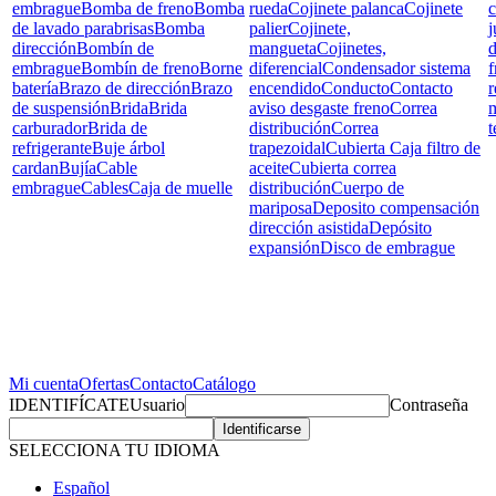
embrague
Bomba de freno
Bomba
rueda
Cojinete palanca
Cojinete
c
de lavado parabrisas
Bomba
palier
Cojinete,
j
dirección
Bombín de
mangueta
Cojinetes,
d
embrague
Bombín de freno
Borne
diferencial
Condensador sistema
f
batería
Brazo de dirección
Brazo
encendido
Conducto
Contacto
r
de suspensión
Brida
Brida
aviso desgaste freno
Correa
carburador
Brida de
distribución
Correa
t
refrigerante
Buje árbol
trapezoidal
Cubierta Caja filtro de
cardan
Bujía
Cable
aceite
Cubierta correa
embrague
Cables
Caja de muelle
distribución
Cuerpo de
mariposa
Deposito compensación
dirección asistida
Depósito
expansión
Disco de embrague
Mi cuenta
Ofertas
Contacto
Catálogo
IDENTIFÍCATE
Usuario
Contraseña
SELECCIONA TU IDIOMA
Español