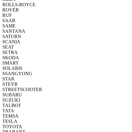
ROLLS-ROYCE
ROVER
RUF
SAAB
SAME
SANTANA
SATURN
SCANIA
SEAT
SETRA
SKODA
SMART
SOLARIS
SSANGYONG
STAR
STEYR
STREETSCOOTER
SUBARU
SUZUKI
TALBOT
TATA
TEMSA
TESLA
TOYOTA
TRABANT