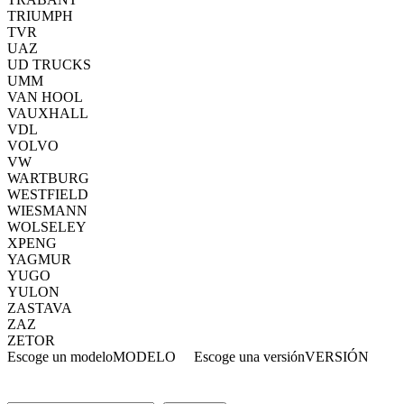
TRIUMPH
TVR
UAZ
UD TRUCKS
UMM
VAN HOOL
VAUXHALL
VDL
VOLVO
VW
WARTBURG
WESTFIELD
WIESMANN
WOLSELEY
XPENG
YAGMUR
YUGO
YULON
ZASTAVA
ZAZ
ZETOR
Escoge un modelo
MODELO
Escoge una versión
VERSIÓN