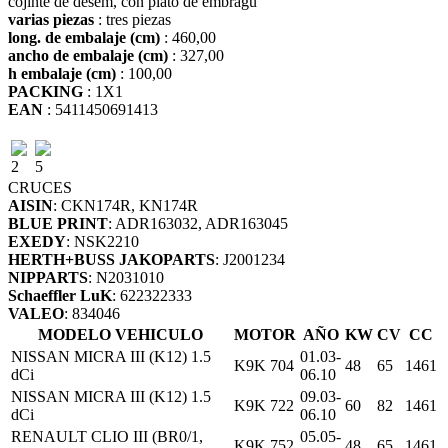
cojinte de desem, con plato de embragu
varias piezas
: tres piezas
long. de embalaje (cm)
: 460,00
ancho de embalaje (cm)
: 327,00
h embalaje (cm)
: 100,00
PACKING
: 1X1
EAN
: 5411450691413
2
5
CRUCES
AISIN
: CKN174R, KN174R
BLUE PRINT
: ADR163032, ADR163045
EXEDY
: NSK2210
HERTH+BUSS JAKOPARTS
: J2001234
NIPPARTS
: N2031010
Schaeffler LuK
: 622322333
VALEO
: 834046
MODELO VEHICULO
MOTOR
AÑO
KW
CV
CC
NISSAN MICRA III (K12) 1.5
01.03-
K9K 704
48
65
1461
dCi
06.10
NISSAN MICRA III (K12) 1.5
09.03-
K9K 722
60
82
1461
dCi
06.10
RENAULT CLIO III (BR0/1,
05.05-
K9K 752
48
65
1461