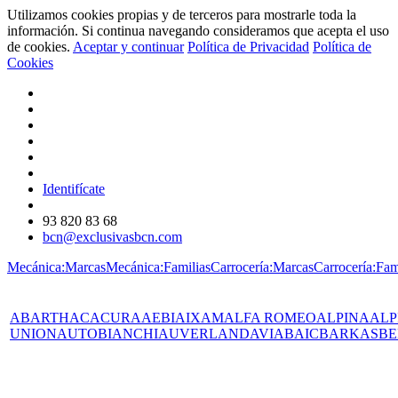
Utilizamos cookies propias y de terceros para mostrarle toda la
información. Si continua navegando consideramos que acepta el uso
de cookies.
Aceptar y continuar
Política de Privacidad
Política de
Cookies
Identifícate
93 820 83 68
bcn@exclusivasbcn.com
Mecánica:Marcas
Mecánica:Familias
Carrocería:Marcas
Carrocería:Fam
ABARTH
AC
ACURA
AEBI
AIXAM
ALFA ROMEO
ALPINA
ALP
UNION
AUTOBIANCHI
AUVERLAND
AVIA
BAIC
BARKAS
BE