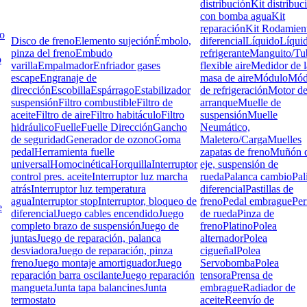
distribución
Kit distribuc
con bomba agua
Kit
reparación
Kit Rodamien
lo
Disco de freno
Elemento sujeción
Émbolo,
diferencial
Líquido
Líqui
pinza del freno
Embudo
refrigerante
Manguito/Tu
o
varilla
Empalmador
Enfriador gases
flexible aire
Medidor de l
escape
Engranaje de
masa de aire
Módulo
Mód
dirección
Escobilla
Espárrago
Estabilizador
de refrigeración
Motor d
suspensión
Filtro combustible
Filtro de
arranque
Muelle de
aceite
Filtro de aire
Filtro habitáculo
Filtro
suspensión
Muelle
hidráulico
Fuelle
Fuelle Dirección
Gancho
Neumático,
de seguridad
Generador de ozono
Goma
Maletero/Carga
Muelles
pedal
Herramienta fuelle
zapatas de freno
Muñón d
universal
Homocinética
Horquilla
Interruptor
eje, suspensión de
control pres. aceite
Interruptor luz marcha
rueda
Palanca cambio
Pal
atrás
Interruptor luz temperatura
diferencial
Pastillas de
agua
Interruptor stop
Interruptor, bloqueo de
freno
Pedal embrague
Pe
e
diferencial
Juego cables encendido
Juego
de rueda
Pinza de
completo brazo de suspensión
Juego de
freno
Platino
Polea
juntas
Juego de reparación, palanca
alternador
Polea
desviadora
Juego de reparación, pinza
cigueñal
Polea
freno
Juego montaje amortiguador
Juego
Servobomba
Polea
reparación barra oscilante
Juego reparación
tensora
Prensa de
mangueta
Junta tapa balancines
Junta
embrague
Radiador de
termostato
aceite
Reenvío de