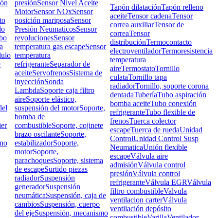
ión
presión
Sensor Nivel Aceite
Tapón dilatación
Tapón relleno
Motor
Sensor NOx
Sensor
aceite
Tensor cadena
Tensor
to
posición mariposa
Sensor
correa auxiliar
Tensor de
do
Presión Neumaticos
Sensor
correa
Tensor
bo
revoluciones
Sensor
distribución
Termocontacto
a
temperatura gas escape
Sensor
electroventilador
Termoresistencia
ulo
temperatura
temperatura
e
refrigerante
Separador de
aire
Termostato
Tornillo
aceite
Servofrenos
Sistema de
culata
Tornillo tapa
inyección
Sonda
radiador
Tornillo, soporte corona
Lambda
Soporte caja filtro
dentada
Tubería
Tubo aspiración
aire
Soporte elástico,
bomba aceite
Tubo conexión
el
suspensión del motor
Soporte,
refrigerante
Tubo flexible de
bomba de
frenos
Tuerca colector
ier
combustible
Soporte, cojinete
escape
Tuerca de rueda
Unidad
brazo oscilante
Soporte,
Control
Unidad Control Susp
rno
estabilizador
Soporte,
Neumatica
Unión flexible
motor
Soporte,
escape
Válvula aire
parachoques
Soporte, sistema
admisión
Válvula control
de escape
Surtido piezas
presión
Válvula control
radiador
Suspensión
refrigerante
Válvula EGR
Válvula
generador
Suspensión
filtro combustible
Valvula
neumática
Suspensión, caja de
ventilacion carter
Válvula
cambios
Suspensión, cuerpo
ventilación depósito
del eje
Suspensión, mecanismo
combustible
Varilla
Ventilador