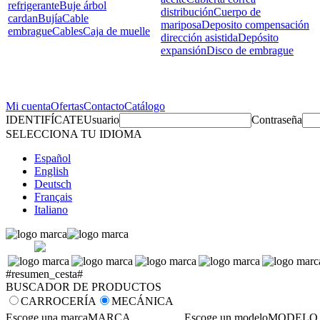
refrigerante
Buje árbol
distribución
Cuerpo de
cardan
Bujía
Cable
mariposa
Deposito compensación
embrague
Cables
Caja de muelle
dirección asistida
Depósito
expansión
Disco de embrague
Mi cuenta
Ofertas
Contacto
Catálogo
IDENTIFÍCATE
Usuario
Contraseña
SELECCIONA TU IDIOMA
Español
English
Deutsch
Français
Italiano
#resumen_cesta#
BUSCADOR DE PRODUCTOS
CARROCERÍA
MECÁNICA
Escoge una marca
MARCA
Escoge un modelo
MODELO