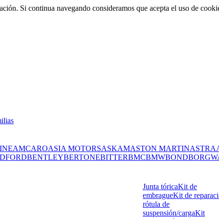
rmación. Si continua navegando consideramos que acepta el uso de cooki
ilias
INE
AMC
ARO
ASIA MOTORS
ASKAM
ASTON MARTIN
ASTRA
DFORD
BENTLEY
BERTONE
BITTER
BMC
BMW
BOND
BORGW
Junta tórica
Kit de
embrague
Kit de reparac
rótula de
suspensión/carga
Kit