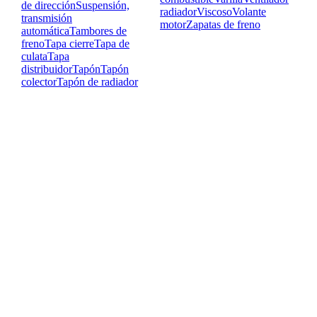
de dirección
Suspensión,
radiador
Viscoso
Volante
transmisión
motor
Zapatas de freno
automática
Tambores de
freno
Tapa cierre
Tapa de
culata
Tapa
distribuidor
Tapón
Tapón
colector
Tapón de radiador