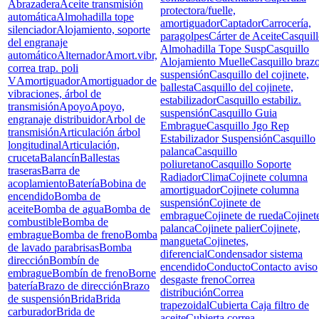
Abrazadera
Aceite transmisión
protectora/fuelle,
automática
Almohadilla tope
amortiguador
Captador
Carrocería,
silenciador
Alojamiento, soporte
paragolpes
Cárter de Aceite
Casquil
del engranaje
Almohadilla Tope Susp
Casquillo
automático
Alternador
Amort.vibr,
Alojamiento Muelle
Casquillo braz
correa trap. poli
suspensión
Casquillo del cojinete,
V
Amortiguador
Amortiguador de
ballesta
Casquillo del cojinete,
vibraciones, árbol de
estabilizador
Casquillo estabiliz.
transmisión
Apoyo
Apoyo,
suspensión
Casquillo Guia
engranaje distribuidor
Arbol de
Embrague
Casquillo Jgo Rep
transmisión
Articulación árbol
Estabilizador Suspensión
Casquillo
longitudinal
Articulación,
palanca
Casquillo
cruceta
Balancín
Ballestas
poliuretano
Casquillo Soporte
traseras
Barra de
Radiador
Clima
Cojinete columna
acoplamiento
Batería
Bobina de
amortiguador
Cojinete columna
encendido
Bomba de
suspensión
Cojinete de
aceite
Bomba de agua
Bomba de
embrague
Cojinete de rueda
Cojinet
combustible
Bomba de
palanca
Cojinete palier
Cojinete,
embrague
Bomba de freno
Bomba
mangueta
Cojinetes,
de lavado parabrisas
Bomba
diferencial
Condensador sistema
dirección
Bombín de
encendido
Conducto
Contacto aviso
embrague
Bombín de freno
Borne
desgaste freno
Correa
batería
Brazo de dirección
Brazo
distribución
Correa
de suspensión
Brida
Brida
trapezoidal
Cubierta Caja filtro de
carburador
Brida de
aceite
Cubierta correa