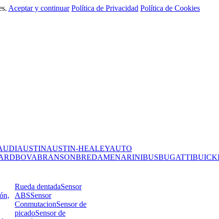
es.
Aceptar y continuar
Política de Privacidad
Política de Cookies
AUDI
AUSTIN
AUSTIN-HEALEY
AUTO
ARD
BOVA
BRANSON
BREDAMENARINIBUS
BUGATTI
BUICK
Rueda dentada
Sensor
ión,
ABS
Sensor
Conmutacion
Sensor de
picado
Sensor de