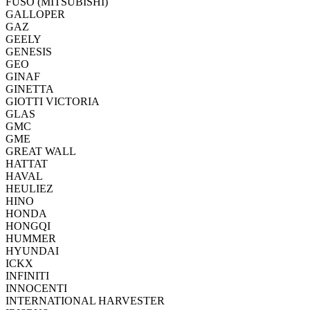
FUSO (MITSUBISHI)
GALLOPER
GAZ
GEELY
GENESIS
GEO
GINAF
GINETTA
GIOTTI VICTORIA
GLAS
GMC
GME
GREAT WALL
HATTAT
HAVAL
HEULIEZ
HINO
HONDA
HONGQI
HUMMER
HYUNDAI
ICKX
INFINITI
INNOCENTI
INTERNATIONAL HARVESTER