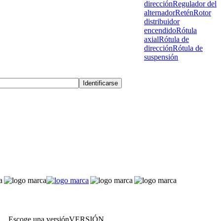
dirección
Regulador del
alternador
Retén
Rotor
distribuidor
encendido
Rótula
axial
Rótula de
dirección
Rótula de
suspensión
Escoge una versión
VERSIÓN