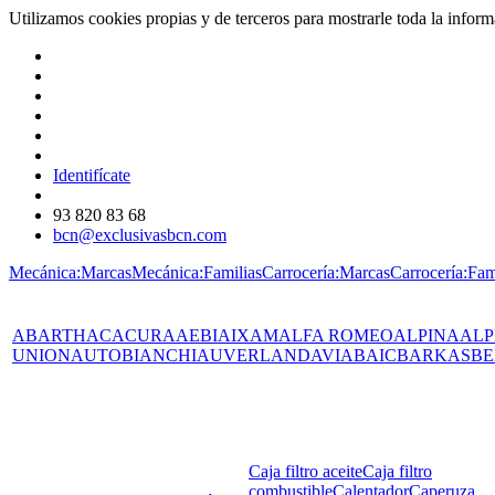
Utilizamos cookies propias y de terceros para mostrarle toda la info
Identifícate
93 820 83 68
bcn@exclusivasbcn.com
Mecánica:Marcas
Mecánica:Familias
Carrocería:Marcas
Carrocería:Fam
ABARTH
AC
ACURA
AEBI
AIXAM
ALFA ROMEO
ALPINA
ALP
UNION
AUTOBIANCHI
AUVERLAND
AVIA
BAIC
BARKAS
BE
Caja filtro aceite
Caja filtro
combustible
Calentador
Caperuza