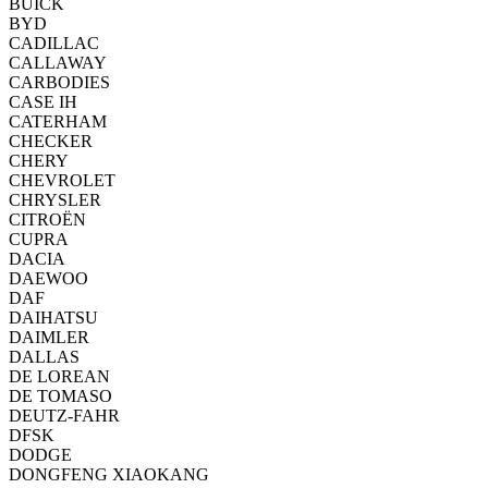
BUICK
BYD
CADILLAC
CALLAWAY
CARBODIES
CASE IH
CATERHAM
CHECKER
CHERY
CHEVROLET
CHRYSLER
CITROËN
CUPRA
DACIA
DAEWOO
DAF
DAIHATSU
DAIMLER
DALLAS
DE LOREAN
DE TOMASO
DEUTZ-FAHR
DFSK
DODGE
DONGFENG XIAOKANG