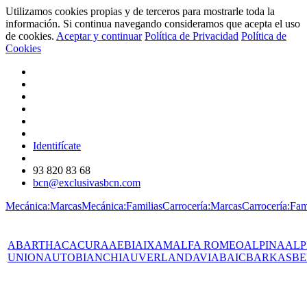
Utilizamos cookies propias y de terceros para mostrarle toda la
información. Si continua navegando consideramos que acepta el uso
de cookies.
Aceptar y continuar
Política de Privacidad
Política de
Cookies
Identifícate
93 820 83 68
bcn@exclusivasbcn.com
Mecánica:Marcas
Mecánica:Familias
Carrocería:Marcas
Carrocería:Fam
ABARTH
AC
ACURA
AEBI
AIXAM
ALFA ROMEO
ALPINA
ALP
UNION
AUTOBIANCHI
AUVERLAND
AVIA
BAIC
BARKAS
BE