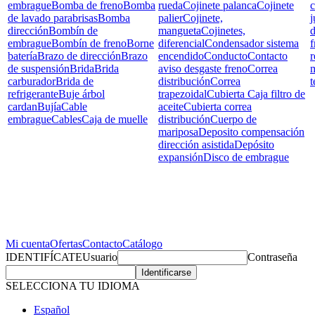
embrague
Bomba de freno
Bomba
rueda
Cojinete palanca
Cojinete
c
de lavado parabrisas
Bomba
palier
Cojinete,
j
dirección
Bombín de
mangueta
Cojinetes,
d
embrague
Bombín de freno
Borne
diferencial
Condensador sistema
f
batería
Brazo de dirección
Brazo
encendido
Conducto
Contacto
r
de suspensión
Brida
Brida
aviso desgaste freno
Correa
carburador
Brida de
distribución
Correa
t
refrigerante
Buje árbol
trapezoidal
Cubierta Caja filtro de
cardan
Bujía
Cable
aceite
Cubierta correa
embrague
Cables
Caja de muelle
distribución
Cuerpo de
mariposa
Deposito compensación
dirección asistida
Depósito
expansión
Disco de embrague
Mi cuenta
Ofertas
Contacto
Catálogo
IDENTIFÍCATE
Usuario
Contraseña
SELECCIONA TU IDIOMA
Español