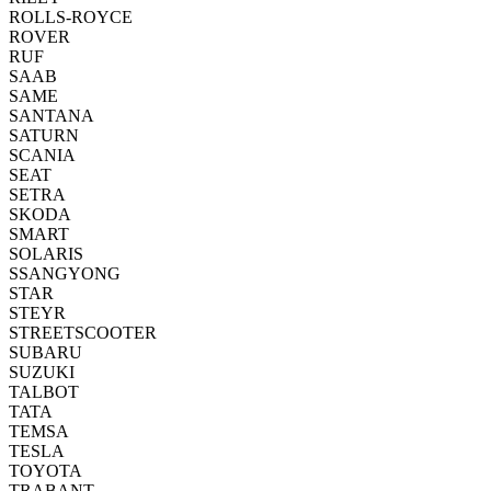
ROLLS-ROYCE
ROVER
RUF
SAAB
SAME
SANTANA
SATURN
SCANIA
SEAT
SETRA
SKODA
SMART
SOLARIS
SSANGYONG
STAR
STEYR
STREETSCOOTER
SUBARU
SUZUKI
TALBOT
TATA
TEMSA
TESLA
TOYOTA
TRABANT