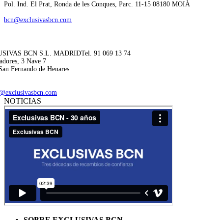
Pol. Ind. El Prat, Ronda de les Conques, Parc. 11-15 08180 MOIÀ
bcn@exclusivasbcn.com
SIVAS BCN S.L. MADRID
Tel. 91 069 13 74
adores, 3 Nave 7
San Fernando de Henares
@exclusivasbcn.com
NOTICIAS
SOBRE EXCLUSIVAS BCN