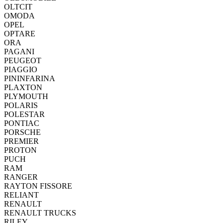
OLTCIT
OMODA
OPEL
OPTARE
ORA
PAGANI
PEUGEOT
PIAGGIO
PININFARINA
PLAXTON
PLYMOUTH
POLARIS
POLESTAR
PONTIAC
PORSCHE
PREMIER
PROTON
PUCH
RAM
RANGER
RAYTON FISSORE
RELIANT
RENAULT
RENAULT TRUCKS
RILEY