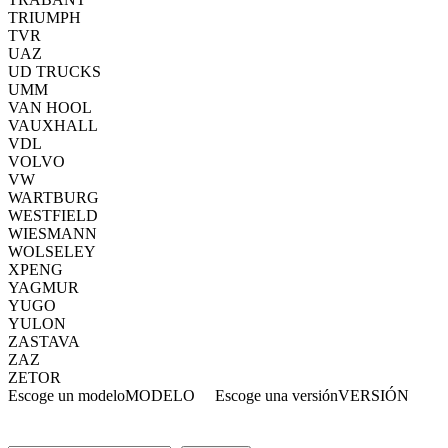
TRIUMPH
TVR
UAZ
UD TRUCKS
UMM
VAN HOOL
VAUXHALL
VDL
VOLVO
VW
WARTBURG
WESTFIELD
WIESMANN
WOLSELEY
XPENG
YAGMUR
YUGO
YULON
ZASTAVA
ZAZ
ZETOR
Escoge un modelo
MODELO
Escoge una versión
VERSIÓN