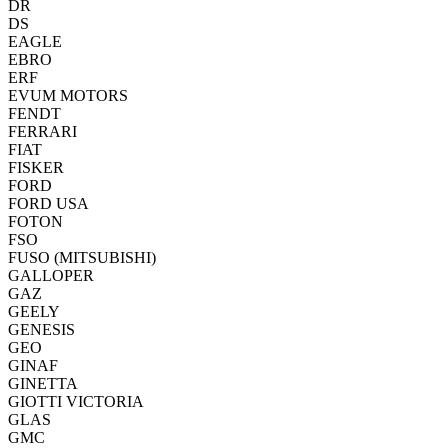
DR
DS
EAGLE
EBRO
ERF
EVUM MOTORS
FENDT
FERRARI
FIAT
FISKER
FORD
FORD USA
FOTON
FSO
FUSO (MITSUBISHI)
GALLOPER
GAZ
GEELY
GENESIS
GEO
GINAF
GINETTA
GIOTTI VICTORIA
GLAS
GMC