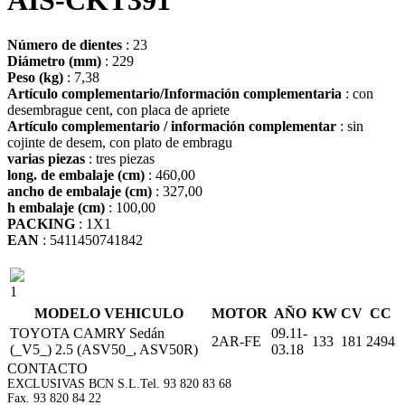
AIS-CKT391
Número de dientes
: 23
Diámetro (mm)
: 229
Peso (kg)
: 7,38
Artículo complementario/Información complementaria
: con
desembrague cent, con placa de apriete
Artículo complementario / información complementar
: sin
cojinte de desem, con plato de embragu
varias piezas
: tres piezas
long. de embalaje (cm)
: 460,00
ancho de embalaje (cm)
: 327,00
h embalaje (cm)
: 100,00
PACKING
: 1X1
EAN
: 5411450741842
1
MODELO VEHICULO
MOTOR
AÑO
KW
CV
CC
TOYOTA CAMRY Sedán
09.11-
2AR-FE
133
181
2494
(_V5_) 2.5 (ASV50_, ASV50R)
03.18
CONTACTO
EXCLUSIVAS BCN S.L.
Tel. 93 820 83 68
Fax. 93 820 84 22