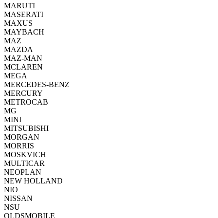
MARUTI
MASERATI
MAXUS
MAYBACH
MAZ
MAZDA
MAZ-MAN
MCLAREN
MEGA
MERCEDES-BENZ
MERCURY
METROCAB
MG
MINI
MITSUBISHI
MORGAN
MORRIS
MOSKVICH
MULTICAR
NEOPLAN
NEW HOLLAND
NIO
NISSAN
NSU
OLDSMOBILE