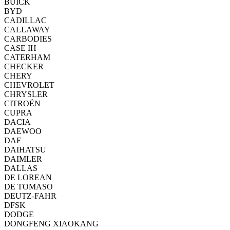
BUICK
BYD
CADILLAC
CALLAWAY
CARBODIES
CASE IH
CATERHAM
CHECKER
CHERY
CHEVROLET
CHRYSLER
CITROËN
CUPRA
DACIA
DAEWOO
DAF
DAIHATSU
DAIMLER
DALLAS
DE LOREAN
DE TOMASO
DEUTZ-FAHR
DFSK
DODGE
DONGFENG XIAOKANG