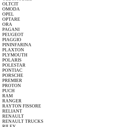
OLTCIT
OMODA
OPEL
OPTARE
ORA
PAGANI
PEUGEOT
PIAGGIO
PININFARINA
PLAXTON
PLYMOUTH
POLARIS
POLESTAR
PONTIAC
PORSCHE
PREMIER
PROTON
PUCH
RAM
RANGER
RAYTON FISSORE
RELIANT
RENAULT
RENAULT TRUCKS
RILEY