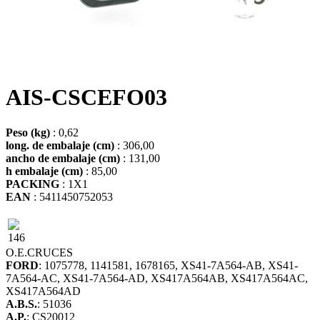
AIS-CSCEFO03
Peso (kg)
: 0,62
long. de embalaje (cm)
: 306,00
ancho de embalaje (cm)
: 131,00
h embalaje (cm)
: 85,00
PACKING
: 1X1
EAN
: 5411450752053
146
O.E.
CRUCES
FORD
: 1075778, 1141581, 1678165, XS41-7A564-AB, XS41-
7A564-AC, XS41-7A564-AD, XS417A564AB, XS417A564AC,
XS417A564AD
A.B.S.
: 51036
A.P.
: CS20012