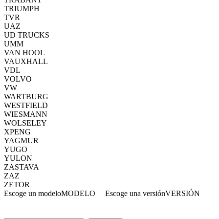
TRIUMPH
TVR
UAZ
UD TRUCKS
UMM
VAN HOOL
VAUXHALL
VDL
VOLVO
VW
WARTBURG
WESTFIELD
WIESMANN
WOLSELEY
XPENG
YAGMUR
YUGO
YULON
ZASTAVA
ZAZ
ZETOR
Escoge un modelo
MODELO
Escoge una versión
VERSIÓN