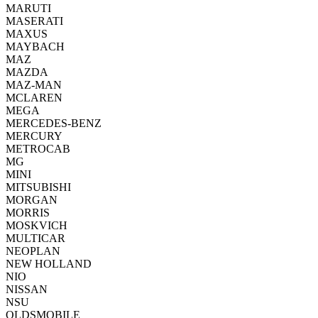
MARUTI
MASERATI
MAXUS
MAYBACH
MAZ
MAZDA
MAZ-MAN
MCLAREN
MEGA
MERCEDES-BENZ
MERCURY
METROCAB
MG
MINI
MITSUBISHI
MORGAN
MORRIS
MOSKVICH
MULTICAR
NEOPLAN
NEW HOLLAND
NIO
NISSAN
NSU
OLDSMOBILE