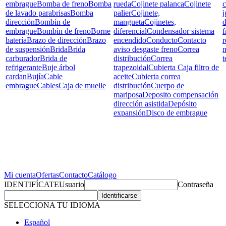
embrague
Bomba de freno
Bomba
rueda
Cojinete palanca
Cojinete
c
de lavado parabrisas
Bomba
palier
Cojinete,
j
dirección
Bombín de
mangueta
Cojinetes,
d
embrague
Bombín de freno
Borne
diferencial
Condensador sistema
f
batería
Brazo de dirección
Brazo
encendido
Conducto
Contacto
r
de suspensión
Brida
Brida
aviso desgaste freno
Correa
carburador
Brida de
distribución
Correa
t
refrigerante
Buje árbol
trapezoidal
Cubierta Caja filtro de
cardan
Bujía
Cable
aceite
Cubierta correa
embrague
Cables
Caja de muelle
distribución
Cuerpo de
mariposa
Deposito compensación
dirección asistida
Depósito
expansión
Disco de embrague
Mi cuenta
Ofertas
Contacto
Catálogo
IDENTIFÍCATE
Usuario
Contraseña
SELECCIONA TU IDIOMA
Español