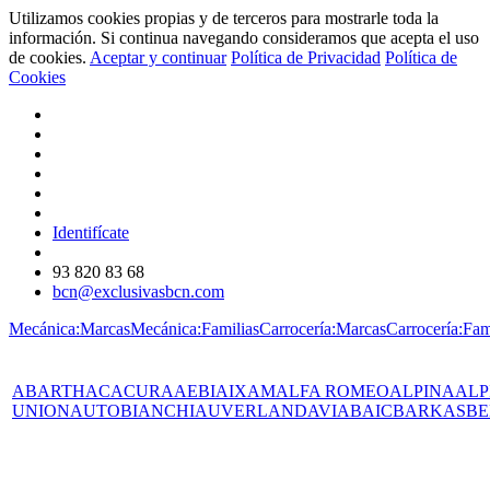
Utilizamos cookies propias y de terceros para mostrarle toda la
información. Si continua navegando consideramos que acepta el uso
de cookies.
Aceptar y continuar
Política de Privacidad
Política de
Cookies
Identifícate
93 820 83 68
bcn@exclusivasbcn.com
Mecánica:Marcas
Mecánica:Familias
Carrocería:Marcas
Carrocería:Fam
ABARTH
AC
ACURA
AEBI
AIXAM
ALFA ROMEO
ALPINA
ALP
UNION
AUTOBIANCHI
AUVERLAND
AVIA
BAIC
BARKAS
BE