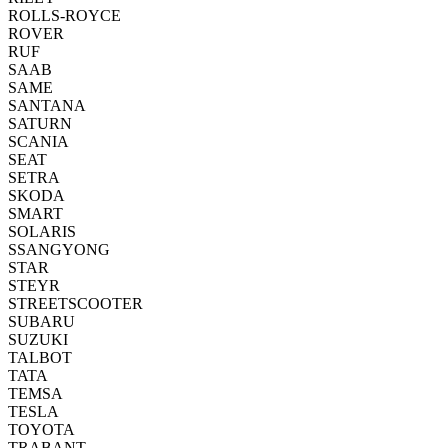
ROLLS-ROYCE
ROVER
RUF
SAAB
SAME
SANTANA
SATURN
SCANIA
SEAT
SETRA
SKODA
SMART
SOLARIS
SSANGYONG
STAR
STEYR
STREETSCOOTER
SUBARU
SUZUKI
TALBOT
TATA
TEMSA
TESLA
TOYOTA
TRABANT