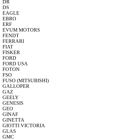
DR
DS
EAGLE
EBRO
ERF
EVUM MOTORS
FENDT
FERRARI
FIAT
FISKER
FORD
FORD USA
FOTON
FSO
FUSO (MITSUBISHI)
GALLOPER
GAZ
GEELY
GENESIS
GEO
GINAF
GINETTA
GIOTTI VICTORIA
GLAS
GMC