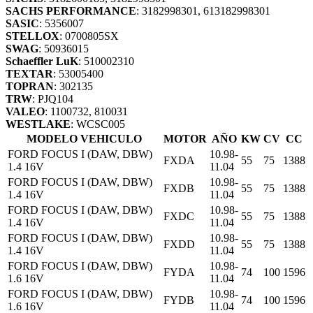
SACHS PERFORMANCE
: 3182998301, 613182998301
SASIC
: 5356007
STELLOX
: 0700805SX
SWAG
: 50936015
Schaeffler LuK
: 510002310
TEXTAR
: 53005400
TOPRAN
: 302135
TRW
: PJQ104
VALEO
: 1100732, 810031
WESTLAKE
: WCSC005
MODELO VEHICULO
MOTOR
AÑO
KW
CV
CC
FORD FOCUS I (DAW, DBW)
10.98-
FXDA
55
75
1388
1.4 16V
11.04
FORD FOCUS I (DAW, DBW)
10.98-
FXDB
55
75
1388
1.4 16V
11.04
FORD FOCUS I (DAW, DBW)
10.98-
FXDC
55
75
1388
1.4 16V
11.04
FORD FOCUS I (DAW, DBW)
10.98-
FXDD
55
75
1388
1.4 16V
11.04
FORD FOCUS I (DAW, DBW)
10.98-
FYDA
74
100
1596
1.6 16V
11.04
FORD FOCUS I (DAW, DBW)
10.98-
FYDB
74
100
1596
1.6 16V
11.04