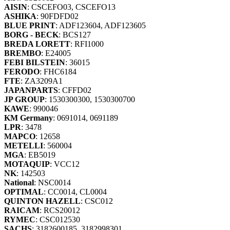
AISIN
: CSCEFO03, CSCEFO13
ASHIKA
: 90FDFD02
BLUE PRINT
: ADF123604, ADF123605
BORG - BECK
: BCS127
BREDA LORETT
: RFI1000
BREMBO
: E24005
FEBI BILSTEIN
: 36015
FERODO
: FHC6184
FTE
: ZA3209A1
JAPANPARTS
: CFFD02
JP GROUP
: 1530300300, 1530300700
KAWE
: 990046
KM Germany
: 0691014, 0691189
LPR
: 3478
MAPCO
: 12658
METELLI
: 560004
MGA
: EB5019
MOTAQUIP
: VCC12
NK
: 142503
National
: NSC0014
OPTIMAL
: CC0014, CL0004
QUINTON HAZELL
: CSC012
RAICAM
: RCS20012
RYMEC
: CSC012530
SACHS
: 3182600185, 3182998301