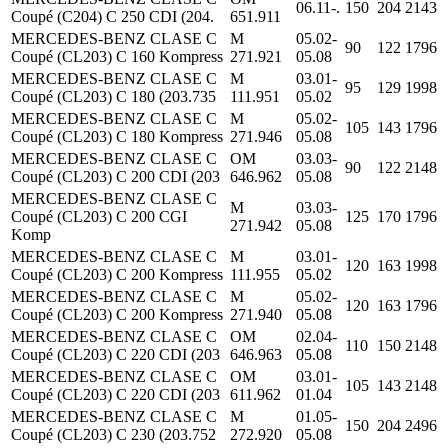
06.11-.
150
204
2143
Coupé (C204) C 250 CDI (204.
651.911
MERCEDES-BENZ CLASE C
M
05.02-
90
122
1796
Coupé (CL203) C 160 Kompress
271.921
05.08
MERCEDES-BENZ CLASE C
M
03.01-
95
129
1998
Coupé (CL203) C 180 (203.735
111.951
05.02
MERCEDES-BENZ CLASE C
M
05.02-
105
143
1796
Coupé (CL203) C 180 Kompress
271.946
05.08
MERCEDES-BENZ CLASE C
OM
03.03-
90
122
2148
Coupé (CL203) C 200 CDI (203
646.962
05.08
MERCEDES-BENZ CLASE C
M
03.03-
Coupé (CL203) C 200 CGI
125
170
1796
271.942
05.08
Komp
MERCEDES-BENZ CLASE C
M
03.01-
120
163
1998
Coupé (CL203) C 200 Kompress
111.955
05.02
MERCEDES-BENZ CLASE C
M
05.02-
120
163
1796
Coupé (CL203) C 200 Kompress
271.940
05.08
MERCEDES-BENZ CLASE C
OM
02.04-
110
150
2148
Coupé (CL203) C 220 CDI (203
646.963
05.08
MERCEDES-BENZ CLASE C
OM
03.01-
105
143
2148
Coupé (CL203) C 220 CDI (203
611.962
01.04
MERCEDES-BENZ CLASE C
M
01.05-
150
204
2496
Coupé (CL203) C 230 (203.752
272.920
05.08