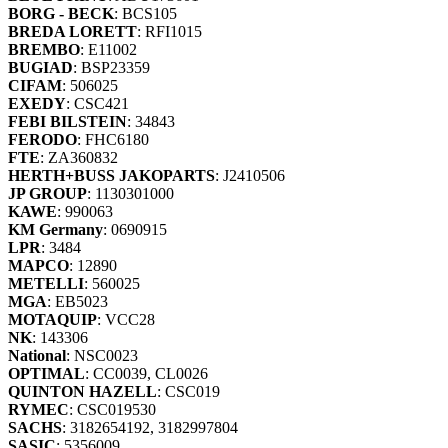
BORG - BECK
: BCS105
BREDA LORETT
: RFI1015
BREMBO
: E11002
BUGIAD
: BSP23359
CIFAM
: 506025
EXEDY
: CSC421
FEBI BILSTEIN
: 34843
FERODO
: FHC6180
FTE
: ZA360832
HERTH+BUSS JAKOPARTS
: J2410506
JP GROUP
: 1130301000
KAWE
: 990063
KM Germany
: 0690915
LPR
: 3484
MAPCO
: 12890
METELLI
: 560025
MGA
: EB5023
MOTAQUIP
: VCC28
NK
: 143306
National
: NSC0023
OPTIMAL
: CC0039, CL0026
QUINTON HAZELL
: CSC019
RYMEC
: CSC019530
SACHS
: 3182654192, 3182997804
SASIC
: 5356009