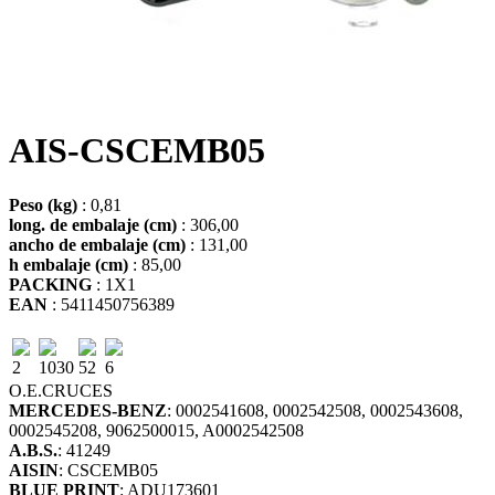
AIS-CSCEMB05
Peso (kg)
: 0,81
long. de embalaje (cm)
: 306,00
ancho de embalaje (cm)
: 131,00
h embalaje (cm)
: 85,00
PACKING
: 1X1
EAN
: 5411450756389
2
1030
52
6
O.E.
CRUCES
MERCEDES-BENZ
: 0002541608, 0002542508, 0002543608,
0002545208, 9062500015, A0002542508
A.B.S.
: 41249
AISIN
: CSCEMB05
BLUE PRINT
: ADU173601