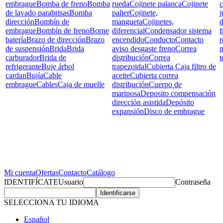
embrague
Bomba de freno
Bomba
rueda
Cojinete palanca
Cojinete
c
de lavado parabrisas
Bomba
palier
Cojinete,
j
dirección
Bombín de
mangueta
Cojinetes,
d
embrague
Bombín de freno
Borne
diferencial
Condensador sistema
f
batería
Brazo de dirección
Brazo
encendido
Conducto
Contacto
r
de suspensión
Brida
Brida
aviso desgaste freno
Correa
carburador
Brida de
distribución
Correa
t
refrigerante
Buje árbol
trapezoidal
Cubierta Caja filtro de
cardan
Bujía
Cable
aceite
Cubierta correa
embrague
Cables
Caja de muelle
distribución
Cuerpo de
mariposa
Deposito compensación
dirección asistida
Depósito
expansión
Disco de embrague
Mi cuenta
Ofertas
Contacto
Catálogo
IDENTIFÍCATE
Usuario
Contraseña
SELECCIONA TU IDIOMA
Español