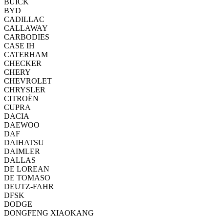
BUICK
BYD
CADILLAC
CALLAWAY
CARBODIES
CASE IH
CATERHAM
CHECKER
CHERY
CHEVROLET
CHRYSLER
CITROËN
CUPRA
DACIA
DAEWOO
DAF
DAIHATSU
DAIMLER
DALLAS
DE LOREAN
DE TOMASO
DEUTZ-FAHR
DFSK
DODGE
DONGFENG XIAOKANG