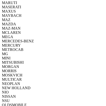
MARUTI
MASERATI
MAXUS
MAYBACH
MAZ
MAZDA
MAZ-MAN
MCLAREN
MEGA
MERCEDES-BENZ
MERCURY
METROCAB
MG
MINI
MITSUBISHI
MORGAN
MORRIS
MOSKVICH
MULTICAR
NEOPLAN
NEW HOLLAND
NIO
NISSAN
NSU
OLDSMOBILE