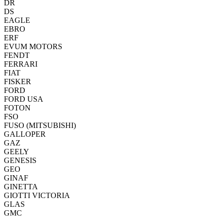
DR
DS
EAGLE
EBRO
ERF
EVUM MOTORS
FENDT
FERRARI
FIAT
FISKER
FORD
FORD USA
FOTON
FSO
FUSO (MITSUBISHI)
GALLOPER
GAZ
GEELY
GENESIS
GEO
GINAF
GINETTA
GIOTTI VICTORIA
GLAS
GMC