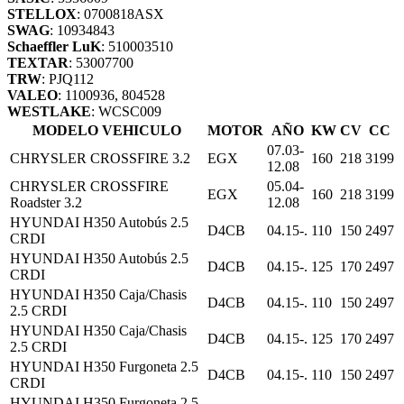
STELLOX
: 0700818ASX
SWAG
: 10934843
Schaeffler LuK
: 510003510
TEXTAR
: 53007700
TRW
: PJQ112
VALEO
: 1100936, 804528
WESTLAKE
: WCSC009
MODELO VEHICULO
MOTOR
AÑO
KW
CV
CC
07.03-
CHRYSLER CROSSFIRE 3.2
EGX
160
218
3199
12.08
CHRYSLER CROSSFIRE
05.04-
EGX
160
218
3199
Roadster 3.2
12.08
HYUNDAI H350 Autobús 2.5
D4CB
04.15-.
110
150
2497
CRDI
HYUNDAI H350 Autobús 2.5
D4CB
04.15-.
125
170
2497
CRDI
HYUNDAI H350 Caja/Chasis
D4CB
04.15-.
110
150
2497
2.5 CRDI
HYUNDAI H350 Caja/Chasis
D4CB
04.15-.
125
170
2497
2.5 CRDI
HYUNDAI H350 Furgoneta 2.5
D4CB
04.15-.
110
150
2497
CRDI
HYUNDAI H350 Furgoneta 2.5