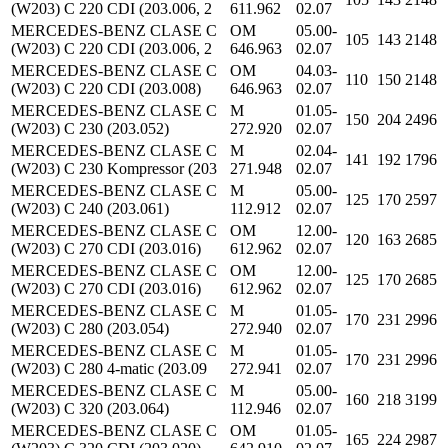
(W203) C 220 CDI (203.006, 2
611.962
02.07
MERCEDES-BENZ CLASE C
OM
05.00-
105
143
2148
(W203) C 220 CDI (203.006, 2
646.963
02.07
MERCEDES-BENZ CLASE C
OM
04.03-
110
150
2148
(W203) C 220 CDI (203.008)
646.963
02.07
MERCEDES-BENZ CLASE C
M
01.05-
150
204
2496
(W203) C 230 (203.052)
272.920
02.07
MERCEDES-BENZ CLASE C
M
02.04-
141
192
1796
(W203) C 230 Kompressor (203
271.948
02.07
MERCEDES-BENZ CLASE C
M
05.00-
125
170
2597
(W203) C 240 (203.061)
112.912
02.07
MERCEDES-BENZ CLASE C
OM
12.00-
120
163
2685
(W203) C 270 CDI (203.016)
612.962
02.07
MERCEDES-BENZ CLASE C
OM
12.00-
125
170
2685
(W203) C 270 CDI (203.016)
612.962
02.07
MERCEDES-BENZ CLASE C
M
01.05-
170
231
2996
(W203) C 280 (203.054)
272.940
02.07
MERCEDES-BENZ CLASE C
M
01.05-
170
231
2996
(W203) C 280 4-matic (203.09
272.941
02.07
MERCEDES-BENZ CLASE C
M
05.00-
160
218
3199
(W203) C 320 (203.064)
112.946
02.07
MERCEDES-BENZ CLASE C
OM
01.05-
165
224
2987