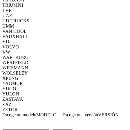
TRIUMPH
TVR
UAZ
UD TRUCKS
UMM
VAN HOOL
VAUXHALL
VDL
VOLVO
VW
WARTBURG
WESTFIELD
WIESMANN
WOLSELEY
XPENG
YAGMUR
YUGO
YULON
ZASTAVA
ZAZ
ZETOR
Escoge un modelo
MODELO
Escoge una versión
VERSIÓN