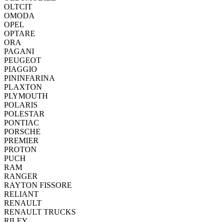
OLTCIT
OMODA
OPEL
OPTARE
ORA
PAGANI
PEUGEOT
PIAGGIO
PININFARINA
PLAXTON
PLYMOUTH
POLARIS
POLESTAR
PONTIAC
PORSCHE
PREMIER
PROTON
PUCH
RAM
RANGER
RAYTON FISSORE
RELIANT
RENAULT
RENAULT TRUCKS
RILEY