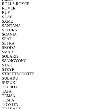
ROLLS-ROYCE
ROVER
RUF
SAAB
SAME
SANTANA
SATURN
SCANIA
SEAT
SETRA
SKODA
SMART
SOLARIS
SSANGYONG
STAR
STEYR
STREETSCOOTER
SUBARU
SUZUKI
TALBOT
TATA
TEMSA
TESLA
TOYOTA
TRABANT