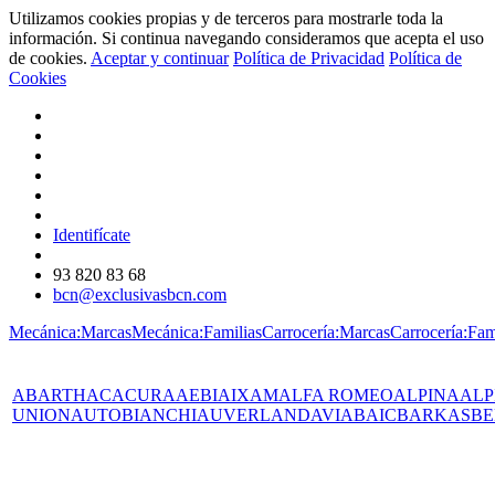
Utilizamos cookies propias y de terceros para mostrarle toda la
información. Si continua navegando consideramos que acepta el uso
de cookies.
Aceptar y continuar
Política de Privacidad
Política de
Cookies
Identifícate
93 820 83 68
bcn@exclusivasbcn.com
Mecánica:Marcas
Mecánica:Familias
Carrocería:Marcas
Carrocería:Fam
ABARTH
AC
ACURA
AEBI
AIXAM
ALFA ROMEO
ALPINA
ALP
UNION
AUTOBIANCHI
AUVERLAND
AVIA
BAIC
BARKAS
BE