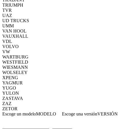
TRIUMPH
TVR
UAZ
UD TRUCKS
UMM
VAN HOOL
VAUXHALL
VDL
VOLVO
VW
WARTBURG
WESTFIELD
WIESMANN
WOLSELEY
XPENG
YAGMUR
YUGO
YULON
ZASTAVA
ZAZ
ZETOR
Escoge un modelo
MODELO
Escoge una versión
VERSIÓN