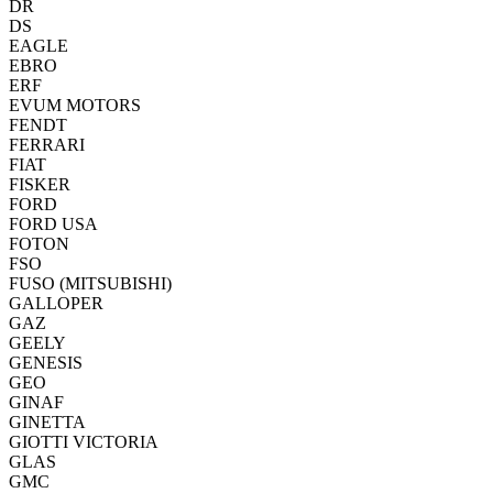
DR
DS
EAGLE
EBRO
ERF
EVUM MOTORS
FENDT
FERRARI
FIAT
FISKER
FORD
FORD USA
FOTON
FSO
FUSO (MITSUBISHI)
GALLOPER
GAZ
GEELY
GENESIS
GEO
GINAF
GINETTA
GIOTTI VICTORIA
GLAS
GMC