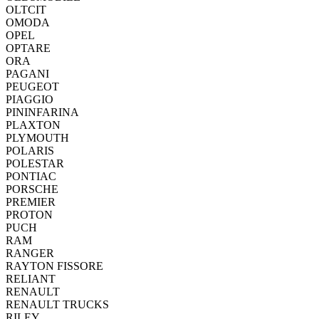
OLTCIT
OMODA
OPEL
OPTARE
ORA
PAGANI
PEUGEOT
PIAGGIO
PININFARINA
PLAXTON
PLYMOUTH
POLARIS
POLESTAR
PONTIAC
PORSCHE
PREMIER
PROTON
PUCH
RAM
RANGER
RAYTON FISSORE
RELIANT
RENAULT
RENAULT TRUCKS
RILEY