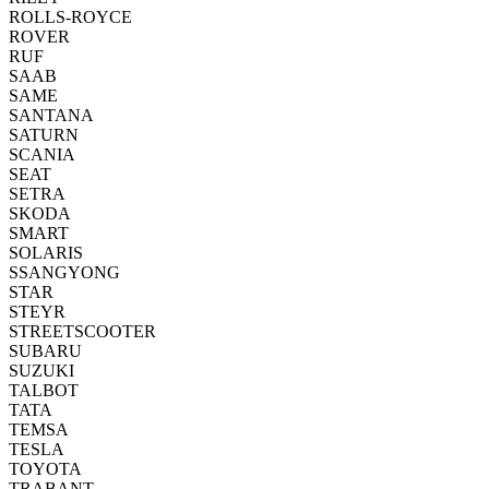
ROLLS-ROYCE
ROVER
RUF
SAAB
SAME
SANTANA
SATURN
SCANIA
SEAT
SETRA
SKODA
SMART
SOLARIS
SSANGYONG
STAR
STEYR
STREETSCOOTER
SUBARU
SUZUKI
TALBOT
TATA
TEMSA
TESLA
TOYOTA
TRABANT