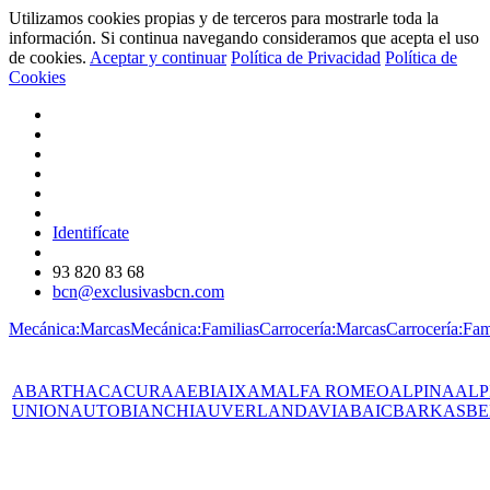
Utilizamos cookies propias y de terceros para mostrarle toda la
información. Si continua navegando consideramos que acepta el uso
de cookies.
Aceptar y continuar
Política de Privacidad
Política de
Cookies
Identifícate
93 820 83 68
bcn@exclusivasbcn.com
Mecánica:Marcas
Mecánica:Familias
Carrocería:Marcas
Carrocería:Fam
ABARTH
AC
ACURA
AEBI
AIXAM
ALFA ROMEO
ALPINA
ALP
UNION
AUTOBIANCHI
AUVERLAND
AVIA
BAIC
BARKAS
BE