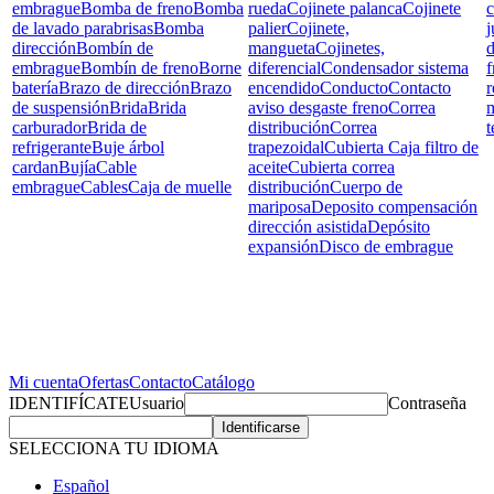
embrague
Bomba de freno
Bomba
rueda
Cojinete palanca
Cojinete
c
de lavado parabrisas
Bomba
palier
Cojinete,
j
dirección
Bombín de
mangueta
Cojinetes,
d
embrague
Bombín de freno
Borne
diferencial
Condensador sistema
f
batería
Brazo de dirección
Brazo
encendido
Conducto
Contacto
r
de suspensión
Brida
Brida
aviso desgaste freno
Correa
carburador
Brida de
distribución
Correa
t
refrigerante
Buje árbol
trapezoidal
Cubierta Caja filtro de
cardan
Bujía
Cable
aceite
Cubierta correa
embrague
Cables
Caja de muelle
distribución
Cuerpo de
mariposa
Deposito compensación
dirección asistida
Depósito
expansión
Disco de embrague
Mi cuenta
Ofertas
Contacto
Catálogo
IDENTIFÍCATE
Usuario
Contraseña
SELECCIONA TU IDIOMA
Español