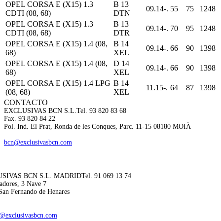
OPEL CORSA E (X15) 1.3
B 13
09.14-.
55
75
1248
CDTI (08, 68)
DTN
OPEL CORSA E (X15) 1.3
B 13
09.14-.
70
95
1248
CDTI (08, 68)
DTR
OPEL CORSA E (X15) 1.4 (08,
B 14
09.14-.
66
90
1398
68)
XEL
OPEL CORSA E (X15) 1.4 (08,
D 14
09.14-.
66
90
1398
68)
XEL
OPEL CORSA E (X15) 1.4 LPG
B 14
11.15-.
64
87
1398
(08, 68)
XEL
CONTACTO
EXCLUSIVAS BCN S.L.
Tel. 93 820 83 68
Fax. 93 820 84 22
Pol. Ind. El Prat, Ronda de les Conques, Parc. 11-15 08180 MOIÀ
bcn@exclusivasbcn.com
SIVAS BCN S.L. MADRID
Tel. 91 069 13 74
adores, 3 Nave 7
San Fernando de Henares
@exclusivasbcn.com