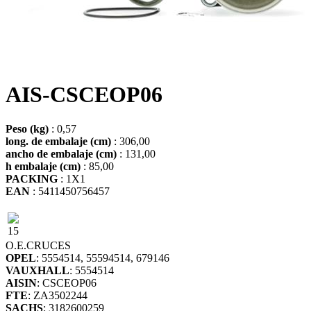
AIS-CSCEOP06
Peso (kg)
: 0,57
long. de embalaje (cm)
: 306,00
ancho de embalaje (cm)
: 131,00
h embalaje (cm)
: 85,00
PACKING
: 1X1
EAN
: 5411450756457
15
O.E.
CRUCES
OPEL
: 5554514, 55594514, 679146
VAUXHALL
: 5554514
AISIN
: CSCEOP06
FTE
: ZA3502244
SACHS
: 3182600259