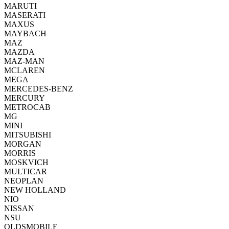
MARUTI
MASERATI
MAXUS
MAYBACH
MAZ
MAZDA
MAZ-MAN
MCLAREN
MEGA
MERCEDES-BENZ
MERCURY
METROCAB
MG
MINI
MITSUBISHI
MORGAN
MORRIS
MOSKVICH
MULTICAR
NEOPLAN
NEW HOLLAND
NIO
NISSAN
NSU
OLDSMOBILE