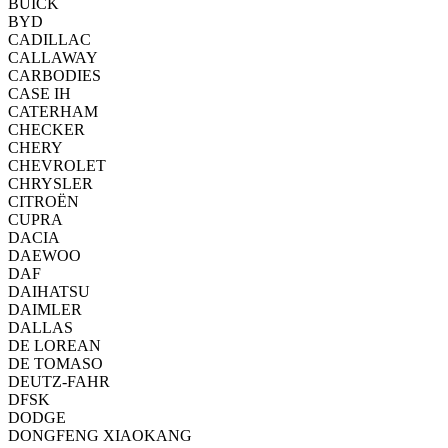
BUICK
BYD
CADILLAC
CALLAWAY
CARBODIES
CASE IH
CATERHAM
CHECKER
CHERY
CHEVROLET
CHRYSLER
CITROËN
CUPRA
DACIA
DAEWOO
DAF
DAIHATSU
DAIMLER
DALLAS
DE LOREAN
DE TOMASO
DEUTZ-FAHR
DFSK
DODGE
DONGFENG XIAOKANG