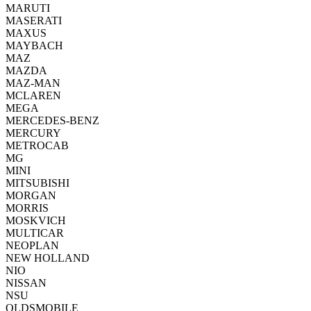
MARUTI
MASERATI
MAXUS
MAYBACH
MAZ
MAZDA
MAZ-MAN
MCLAREN
MEGA
MERCEDES-BENZ
MERCURY
METROCAB
MG
MINI
MITSUBISHI
MORGAN
MORRIS
MOSKVICH
MULTICAR
NEOPLAN
NEW HOLLAND
NIO
NISSAN
NSU
OLDSMOBILE