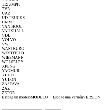
TRIUMPH
TVR
UAZ
UD TRUCKS
UMM
VAN HOOL
VAUXHALL
VDL
VOLVO
VW
WARTBURG
WESTFIELD
WIESMANN
WOLSELEY
XPENG
YAGMUR
YUGO
YULON
ZASTAVA
ZAZ
ZETOR
Escoge un modelo
MODELO
Escoge una versión
VERSIÓN