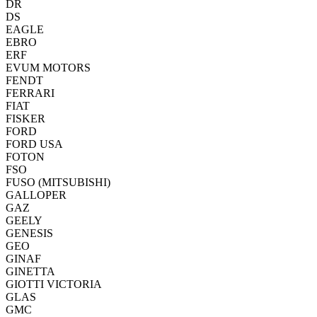
DR
DS
EAGLE
EBRO
ERF
EVUM MOTORS
FENDT
FERRARI
FIAT
FISKER
FORD
FORD USA
FOTON
FSO
FUSO (MITSUBISHI)
GALLOPER
GAZ
GEELY
GENESIS
GEO
GINAF
GINETTA
GIOTTI VICTORIA
GLAS
GMC