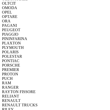
OLTCIT
OMODA
OPEL
OPTARE
ORA
PAGANI
PEUGEOT
PIAGGIO
PININFARINA
PLAXTON
PLYMOUTH
POLARIS
POLESTAR
PONTIAC
PORSCHE
PREMIER
PROTON
PUCH
RAM
RANGER
RAYTON FISSORE
RELIANT
RENAULT
RENAULT TRUCKS
RILEY