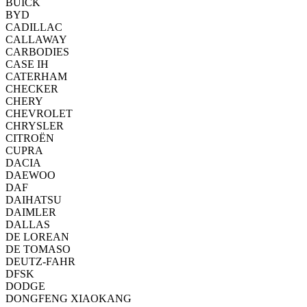
BUICK
BYD
CADILLAC
CALLAWAY
CARBODIES
CASE IH
CATERHAM
CHECKER
CHERY
CHEVROLET
CHRYSLER
CITROËN
CUPRA
DACIA
DAEWOO
DAF
DAIHATSU
DAIMLER
DALLAS
DE LOREAN
DE TOMASO
DEUTZ-FAHR
DFSK
DODGE
DONGFENG XIAOKANG