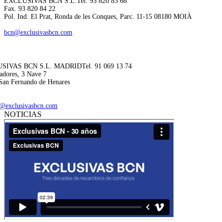
EXCLUSIVAS BCN S.L.
Tel. 93 820 83 68
Fax. 93 820 84 22
Pol. Ind. El Prat, Ronda de les Conques, Parc. 11-15 08180 MOIÀ
bcn@exclusivasbcn.com
SIVAS BCN S.L. MADRID
Tel. 91 069 13 74
adores, 3 Nave 7
San Fernando de Henares
@exclusivasbcn.com
NOTICIAS