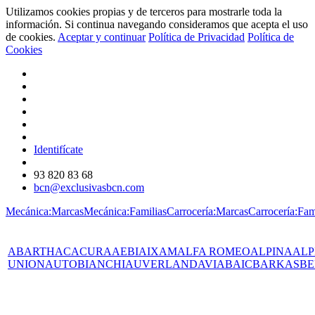
Utilizamos cookies propias y de terceros para mostrarle toda la
información. Si continua navegando consideramos que acepta el uso
de cookies.
Aceptar y continuar
Política de Privacidad
Política de
Cookies
Identifícate
93 820 83 68
bcn@exclusivasbcn.com
Mecánica:Marcas
Mecánica:Familias
Carrocería:Marcas
Carrocería:Fam
ABARTH
AC
ACURA
AEBI
AIXAM
ALFA ROMEO
ALPINA
ALP
UNION
AUTOBIANCHI
AUVERLAND
AVIA
BAIC
BARKAS
BE