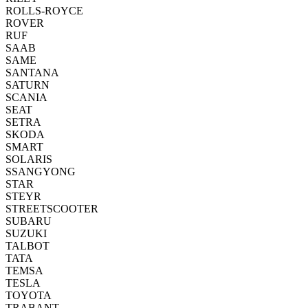
ROLLS-ROYCE
ROVER
RUF
SAAB
SAME
SANTANA
SATURN
SCANIA
SEAT
SETRA
SKODA
SMART
SOLARIS
SSANGYONG
STAR
STEYR
STREETSCOOTER
SUBARU
SUZUKI
TALBOT
TATA
TEMSA
TESLA
TOYOTA
TRABANT