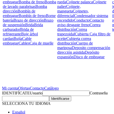
embrague
Bomba de freno
Bomba
rueda
Cojinete palanca
Cojinete
c
de lavado parabrisas
Bomba
palier
Cojinete,
j
dirección
Bombín de
mangueta
Cojinetes,
d
embrague
Bombín de freno
Borne
diferencial
Condensador sistema
f
batería
Brazo de dirección
Brazo
encendido
Conducto
Contacto
r
de suspensión
Brida
Brida
aviso desgaste freno
Correa
carburador
Brida de
distribución
Correa
t
refrigerante
Buje árbol
trapezoidal
Cubierta Caja filtro de
cardan
Bujía
Cable
aceite
Cubierta correa
embrague
Cables
Caja de muelle
distribución
Cuerpo de
mariposa
Deposito compensación
dirección asistida
Depósito
expansión
Disco de embrague
Mi cuenta
Ofertas
Contacto
Catálogo
IDENTIFÍCATE
Usuario
Contraseña
SELECCIONA TU IDIOMA
Español