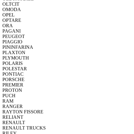
OLTCIT
OMODA
OPEL
OPTARE
ORA
PAGANI
PEUGEOT
PIAGGIO
PININFARINA
PLAXTON
PLYMOUTH
POLARIS
POLESTAR
PONTIAC
PORSCHE
PREMIER
PROTON
PUCH
RAM
RANGER
RAYTON FISSORE
RELIANT
RENAULT
RENAULT TRUCKS
RILEY