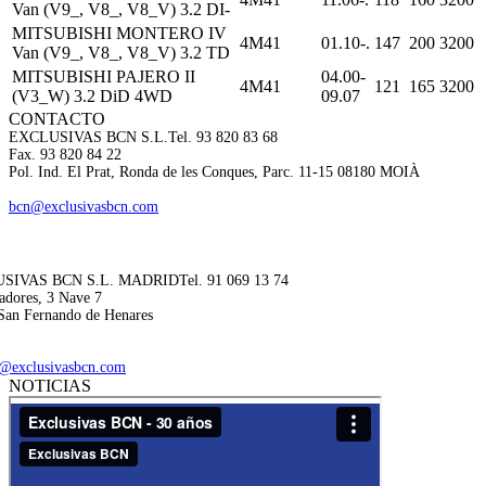
Van (V9_, V8_, V8_V) 3.2 DI-
MITSUBISHI MONTERO IV
4M41
01.10-.
147
200
3200
Van (V9_, V8_, V8_V) 3.2 TD
MITSUBISHI PAJERO II
04.00-
4M41
121
165
3200
(V3_W) 3.2 DiD 4WD
09.07
CONTACTO
EXCLUSIVAS BCN S.L.
Tel. 93 820 83 68
Fax. 93 820 84 22
Pol. Ind. El Prat, Ronda de les Conques, Parc. 11-15 08180 MOIÀ
bcn@exclusivasbcn.com
SIVAS BCN S.L. MADRID
Tel. 91 069 13 74
adores, 3 Nave 7
San Fernando de Henares
@exclusivasbcn.com
NOTICIAS