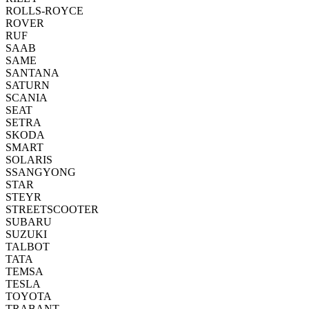
ROLLS-ROYCE
ROVER
RUF
SAAB
SAME
SANTANA
SATURN
SCANIA
SEAT
SETRA
SKODA
SMART
SOLARIS
SSANGYONG
STAR
STEYR
STREETSCOOTER
SUBARU
SUZUKI
TALBOT
TATA
TEMSA
TESLA
TOYOTA
TRABANT