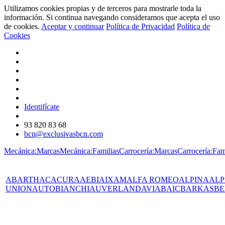
Utilizamos cookies propias y de terceros para mostrarle toda la
información. Si continua navegando consideramos que acepta el uso
de cookies.
Aceptar y continuar
Política de Privacidad
Política de
Cookies
Identifícate
93 820 83 68
bcn@exclusivasbcn.com
Mecánica:Marcas
Mecánica:Familias
Carrocería:Marcas
Carrocería:Fam
ABARTH
AC
ACURA
AEBI
AIXAM
ALFA ROMEO
ALPINA
ALP
UNION
AUTOBIANCHI
AUVERLAND
AVIA
BAIC
BARKAS
BE