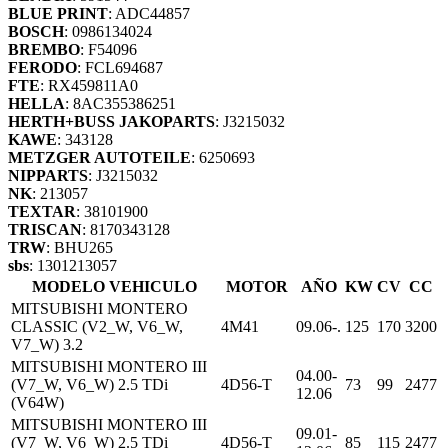
BLUE PRINT
: ADC44857
BOSCH
: 0986134024
BREMBO
: F54096
FERODO
: FCL694687
FTE
: RX459811A0
HELLA
: 8AC355386251
HERTH+BUSS JAKOPARTS
: J3215032
KAWE
: 343128
METZGER AUTOTEILE
: 6250693
NIPPARTS
: J3215032
NK
: 213057
TEXTAR
: 38101900
TRISCAN
: 8170343128
TRW
: BHU265
sbs
: 1301213057
MODELO VEHICULO
MOTOR
AÑO
KW
CV
CC
MITSUBISHI MONTERO
CLASSIC (V2_W, V6_W,
4M41
09.06-.
125
170
3200
V7_W) 3.2
MITSUBISHI MONTERO III
04.00-
(V7_W, V6_W) 2.5 TDi
4D56-T
73
99
2477
12.06
(V64W)
MITSUBISHI MONTERO III
09.01-
(V7_W, V6_W) 2.5 TDi
4D56-T
85
115
2477