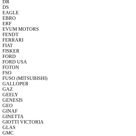
DR
DS
EAGLE
EBRO
ERF
EVUM MOTORS
FENDT
FERRARI
FIAT
FISKER
FORD
FORD USA
FOTON
FSO
FUSO (MITSUBISHI)
GALLOPER
GAZ
GEELY
GENESIS
GEO
GINAF
GINETTA
GIOTTI VICTORIA
GLAS
GMC