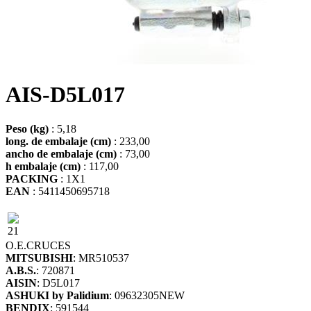
AIS-D5L017
Peso (kg)
: 5,18
long. de embalaje (cm)
: 233,00
ancho de embalaje (cm)
: 73,00
h embalaje (cm)
: 117,00
PACKING
: 1X1
EAN
: 5411450695718
21
O.E.
CRUCES
MITSUBISHI
: MR510537
A.B.S.
: 720871
AISIN
: D5L017
ASHUKI by Palidium
: 09632305NEW
BENDIX
: 591544