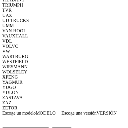
TRIUMPH
TVR
UAZ
UD TRUCKS
UMM
VAN HOOL
VAUXHALL
VDL
VOLVO
VW
WARTBURG
WESTFIELD
WIESMANN
WOLSELEY
XPENG
YAGMUR
YUGO
YULON
ZASTAVA
ZAZ
ZETOR
Escoge un modelo
MODELO
Escoge una versión
VERSIÓN