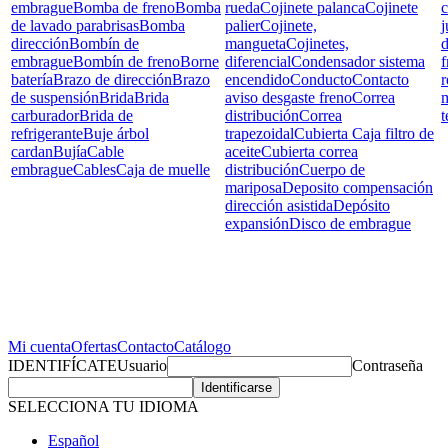
embrague
Bomba de freno
Bomba
rueda
Cojinete palanca
Cojinete
c
de lavado parabrisas
Bomba
palier
Cojinete,
j
dirección
Bombín de
mangueta
Cojinetes,
d
embrague
Bombín de freno
Borne
diferencial
Condensador sistema
f
batería
Brazo de dirección
Brazo
encendido
Conducto
Contacto
r
de suspensión
Brida
Brida
aviso desgaste freno
Correa
carburador
Brida de
distribución
Correa
t
refrigerante
Buje árbol
trapezoidal
Cubierta Caja filtro de
cardan
Bujía
Cable
aceite
Cubierta correa
embrague
Cables
Caja de muelle
distribución
Cuerpo de
mariposa
Deposito compensación
dirección asistida
Depósito
expansión
Disco de embrague
Mi cuenta
Ofertas
Contacto
Catálogo
IDENTIFÍCATE
Usuario
Contraseña
SELECCIONA TU IDIOMA
Español