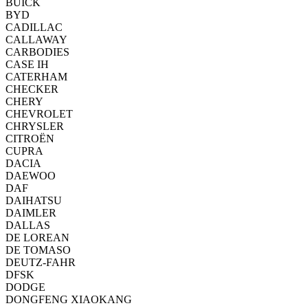
BUICK
BYD
CADILLAC
CALLAWAY
CARBODIES
CASE IH
CATERHAM
CHECKER
CHERY
CHEVROLET
CHRYSLER
CITROËN
CUPRA
DACIA
DAEWOO
DAF
DAIHATSU
DAIMLER
DALLAS
DE LOREAN
DE TOMASO
DEUTZ-FAHR
DFSK
DODGE
DONGFENG XIAOKANG