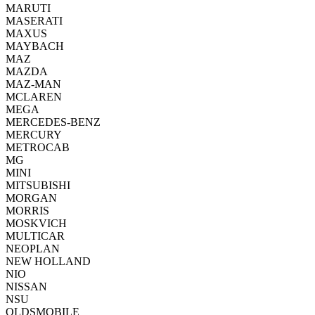
MARUTI
MASERATI
MAXUS
MAYBACH
MAZ
MAZDA
MAZ-MAN
MCLAREN
MEGA
MERCEDES-BENZ
MERCURY
METROCAB
MG
MINI
MITSUBISHI
MORGAN
MORRIS
MOSKVICH
MULTICAR
NEOPLAN
NEW HOLLAND
NIO
NISSAN
NSU
OLDSMOBILE