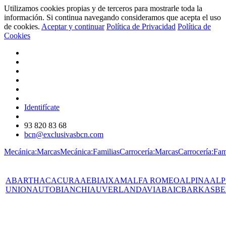
Utilizamos cookies propias y de terceros para mostrarle toda la
información. Si continua navegando consideramos que acepta el uso
de cookies.
Aceptar y continuar
Política de Privacidad
Política de
Cookies
Identifícate
93 820 83 68
bcn@exclusivasbcn.com
Mecánica:Marcas
Mecánica:Familias
Carrocería:Marcas
Carrocería:Fam
ABARTH
AC
ACURA
AEBI
AIXAM
ALFA ROMEO
ALPINA
ALP
UNION
AUTOBIANCHI
AUVERLAND
AVIA
BAIC
BARKAS
BE