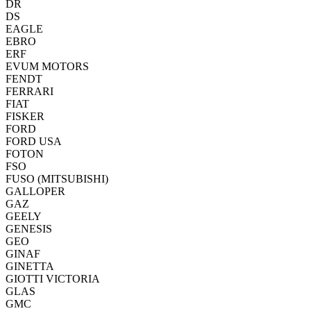
DR
DS
EAGLE
EBRO
ERF
EVUM MOTORS
FENDT
FERRARI
FIAT
FISKER
FORD
FORD USA
FOTON
FSO
FUSO (MITSUBISHI)
GALLOPER
GAZ
GEELY
GENESIS
GEO
GINAF
GINETTA
GIOTTI VICTORIA
GLAS
GMC