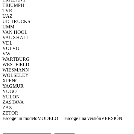
TRIUMPH
TVR
UAZ
UD TRUCKS
UMM
VAN HOOL
VAUXHALL
VDL
VOLVO
VW
WARTBURG
WESTFIELD
WIESMANN
WOLSELEY
XPENG
YAGMUR
YUGO
YULON
ZASTAVA
ZAZ
ZETOR
Escoge un modelo
MODELO
Escoge una versión
VERSIÓN