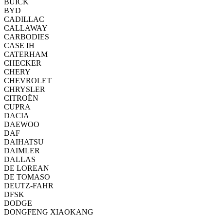
BUICK
BYD
CADILLAC
CALLAWAY
CARBODIES
CASE IH
CATERHAM
CHECKER
CHERY
CHEVROLET
CHRYSLER
CITROËN
CUPRA
DACIA
DAEWOO
DAF
DAIHATSU
DAIMLER
DALLAS
DE LOREAN
DE TOMASO
DEUTZ-FAHR
DFSK
DODGE
DONGFENG XIAOKANG