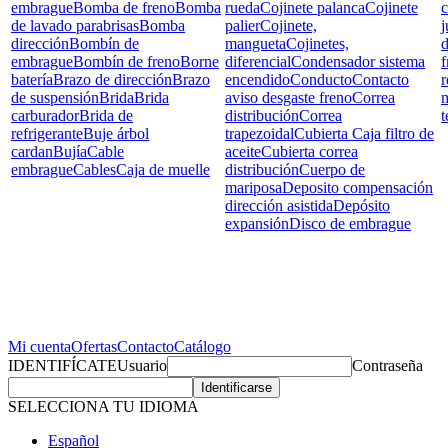
embrague
Bomba de freno
Bomba
rueda
Cojinete palanca
Cojinete
c
de lavado parabrisas
Bomba
palier
Cojinete,
j
dirección
Bombín de
mangueta
Cojinetes,
d
embrague
Bombín de freno
Borne
diferencial
Condensador sistema
f
batería
Brazo de dirección
Brazo
encendido
Conducto
Contacto
r
de suspensión
Brida
Brida
aviso desgaste freno
Correa
carburador
Brida de
distribución
Correa
t
refrigerante
Buje árbol
trapezoidal
Cubierta Caja filtro de
cardan
Bujía
Cable
aceite
Cubierta correa
embrague
Cables
Caja de muelle
distribución
Cuerpo de
mariposa
Deposito compensación
dirección asistida
Depósito
expansión
Disco de embrague
Mi cuenta
Ofertas
Contacto
Catálogo
IDENTIFÍCATE
Usuario
Contraseña
SELECCIONA TU IDIOMA
Español