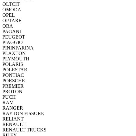
OLTCIT
OMODA
OPEL
OPTARE
ORA
PAGANI
PEUGEOT
PIAGGIO
PININFARINA
PLAXTON
PLYMOUTH
POLARIS
POLESTAR
PONTIAC
PORSCHE
PREMIER
PROTON
PUCH
RAM
RANGER
RAYTON FISSORE
RELIANT
RENAULT
RENAULT TRUCKS
RILEY