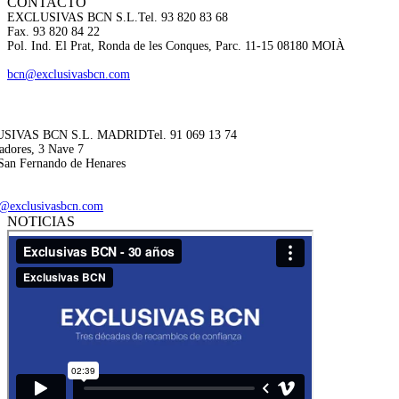
CONTACTO
EXCLUSIVAS BCN S.L.
Tel. 93 820 83 68
Fax. 93 820 84 22
Pol. Ind. El Prat, Ronda de les Conques, Parc. 11-15 08180 MOIÀ
bcn@exclusivasbcn.com
SIVAS BCN S.L. MADRID
Tel. 91 069 13 74
adores, 3 Nave 7
San Fernando de Henares
@exclusivasbcn.com
NOTICIAS