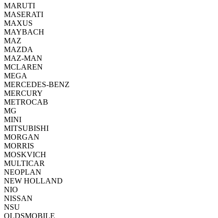
MARUTI
MASERATI
MAXUS
MAYBACH
MAZ
MAZDA
MAZ-MAN
MCLAREN
MEGA
MERCEDES-BENZ
MERCURY
METROCAB
MG
MINI
MITSUBISHI
MORGAN
MORRIS
MOSKVICH
MULTICAR
NEOPLAN
NEW HOLLAND
NIO
NISSAN
NSU
OLDSMOBILE