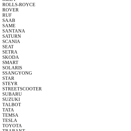
ROLLS-ROYCE
ROVER
RUF
SAAB
SAME
SANTANA
SATURN
SCANIA
SEAT
SETRA
SKODA
SMART
SOLARIS
SSANGYONG
STAR
STEYR
STREETSCOOTER
SUBARU
SUZUKI
TALBOT
TATA
TEMSA
TESLA
TOYOTA
TRABANT