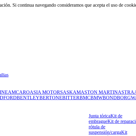
rmación. Si continua navegando consideramos que acepta el uso de cooki
ilias
INE
AMC
ARO
ASIA MOTORS
ASKAM
ASTON MARTIN
ASTRA
DFORD
BENTLEY
BERTONE
BITTER
BMC
BMW
BOND
BORGW
Junta tórica
Kit de
embrague
Kit de reparac
rótula de
suspensión/carga
Kit