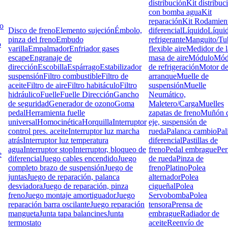
distribución
Kit distribuc
con bomba agua
Kit
reparación
Kit Rodamien
lo
Disco de freno
Elemento sujeción
Émbolo,
diferencial
Líquido
Líqui
pinza del freno
Embudo
refrigerante
Manguito/Tu
o
varilla
Empalmador
Enfriador gases
flexible aire
Medidor de l
escape
Engranaje de
masa de aire
Módulo
Mód
dirección
Escobilla
Espárrago
Estabilizador
de refrigeración
Motor d
suspensión
Filtro combustible
Filtro de
arranque
Muelle de
aceite
Filtro de aire
Filtro habitáculo
Filtro
suspensión
Muelle
hidráulico
Fuelle
Fuelle Dirección
Gancho
Neumático,
de seguridad
Generador de ozono
Goma
Maletero/Carga
Muelles
pedal
Herramienta fuelle
zapatas de freno
Muñón d
universal
Homocinética
Horquilla
Interruptor
eje, suspensión de
control pres. aceite
Interruptor luz marcha
rueda
Palanca cambio
Pal
atrás
Interruptor luz temperatura
diferencial
Pastillas de
agua
Interruptor stop
Interruptor, bloqueo de
freno
Pedal embrague
Pe
e
diferencial
Juego cables encendido
Juego
de rueda
Pinza de
completo brazo de suspensión
Juego de
freno
Platino
Polea
juntas
Juego de reparación, palanca
alternador
Polea
desviadora
Juego de reparación, pinza
cigueñal
Polea
freno
Juego montaje amortiguador
Juego
Servobomba
Polea
reparación barra oscilante
Juego reparación
tensora
Prensa de
mangueta
Junta tapa balancines
Junta
embrague
Radiador de
termostato
aceite
Reenvío de