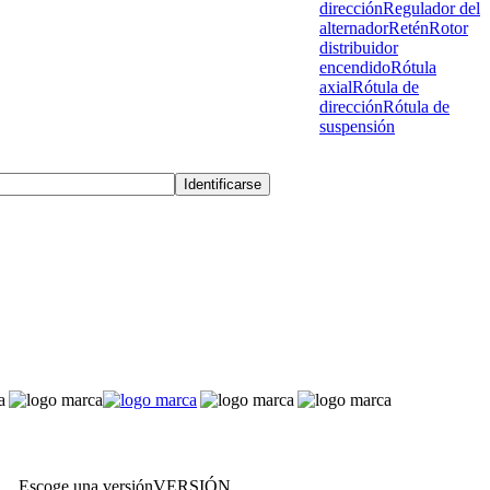
dirección
Regulador del
alternador
Retén
Rotor
distribuidor
encendido
Rótula
axial
Rótula de
dirección
Rótula de
suspensión
Escoge una versión
VERSIÓN