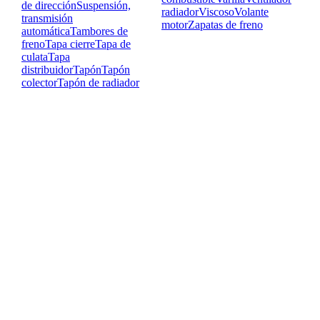
de dirección
Suspensión,
radiador
Viscoso
Volante
transmisión
motor
Zapatas de freno
automática
Tambores de
freno
Tapa cierre
Tapa de
culata
Tapa
distribuidor
Tapón
Tapón
colector
Tapón de radiador