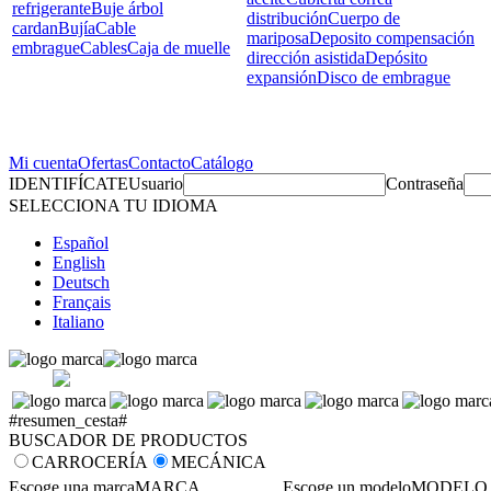
refrigerante
Buje árbol
distribución
Cuerpo de
cardan
Bujía
Cable
mariposa
Deposito compensación
embrague
Cables
Caja de muelle
dirección asistida
Depósito
expansión
Disco de embrague
Mi cuenta
Ofertas
Contacto
Catálogo
IDENTIFÍCATE
Usuario
Contraseña
SELECCIONA TU IDIOMA
Español
English
Deutsch
Français
Italiano
#resumen_cesta#
BUSCADOR DE PRODUCTOS
CARROCERÍA
MECÁNICA
Escoge una marca
MARCA
Escoge un modelo
MODELO