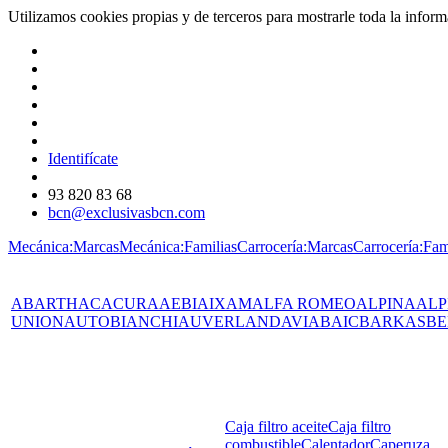
Utilizamos cookies propias y de terceros para mostrarle toda la info
Identifícate
93 820 83 68
bcn@exclusivasbcn.com
Mecánica:Marcas
Mecánica:Familias
Carrocería:Marcas
Carrocería:Fam
ABARTH
AC
ACURA
AEBI
AIXAM
ALFA ROMEO
ALPINA
ALP
UNION
AUTOBIANCHI
AUVERLAND
AVIA
BAIC
BARKAS
BE
Caja filtro aceite
Caja filtro
combustible
Calentador
Caperuza