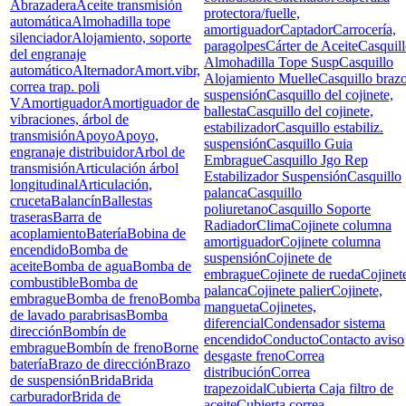
Abrazadera
Aceite transmisión
protectora/fuelle,
automática
Almohadilla tope
amortiguador
Captador
Carrocería,
silenciador
Alojamiento, soporte
paragolpes
Cárter de Aceite
Casquil
del engranaje
Almohadilla Tope Susp
Casquillo
automático
Alternador
Amort.vibr,
Alojamiento Muelle
Casquillo braz
correa trap. poli
suspensión
Casquillo del cojinete,
V
Amortiguador
Amortiguador de
ballesta
Casquillo del cojinete,
vibraciones, árbol de
estabilizador
Casquillo estabiliz.
transmisión
Apoyo
Apoyo,
suspensión
Casquillo Guia
engranaje distribuidor
Arbol de
Embrague
Casquillo Jgo Rep
transmisión
Articulación árbol
Estabilizador Suspensión
Casquillo
longitudinal
Articulación,
palanca
Casquillo
cruceta
Balancín
Ballestas
poliuretano
Casquillo Soporte
traseras
Barra de
Radiador
Clima
Cojinete columna
acoplamiento
Batería
Bobina de
amortiguador
Cojinete columna
encendido
Bomba de
suspensión
Cojinete de
aceite
Bomba de agua
Bomba de
embrague
Cojinete de rueda
Cojinet
combustible
Bomba de
palanca
Cojinete palier
Cojinete,
embrague
Bomba de freno
Bomba
mangueta
Cojinetes,
de lavado parabrisas
Bomba
diferencial
Condensador sistema
dirección
Bombín de
encendido
Conducto
Contacto aviso
embrague
Bombín de freno
Borne
desgaste freno
Correa
batería
Brazo de dirección
Brazo
distribución
Correa
de suspensión
Brida
Brida
trapezoidal
Cubierta Caja filtro de
carburador
Brida de
aceite
Cubierta correa