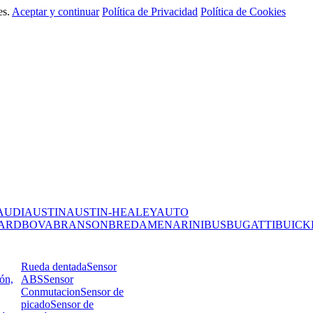
es.
Aceptar y continuar
Política de Privacidad
Política de Cookies
AUDI
AUSTIN
AUSTIN-HEALEY
AUTO
ARD
BOVA
BRANSON
BREDAMENARINIBUS
BUGATTI
BUICK
Rueda dentada
Sensor
ión,
ABS
Sensor
Conmutacion
Sensor de
picado
Sensor de