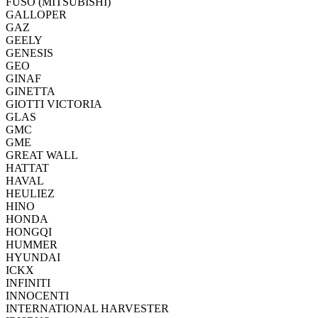
FUSO (MITSUBISHI)
GALLOPER
GAZ
GEELY
GENESIS
GEO
GINAF
GINETTA
GIOTTI VICTORIA
GLAS
GMC
GME
GREAT WALL
HATTAT
HAVAL
HEULIEZ
HINO
HONDA
HONGQI
HUMMER
HYUNDAI
ICKX
INFINITI
INNOCENTI
INTERNATIONAL HARVESTER