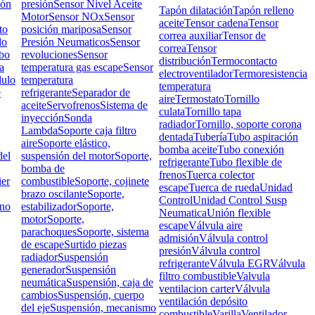
ión
presión
Sensor Nivel Aceite
Tapón dilatación
Tapón relleno
Motor
Sensor NOx
Sensor
aceite
Tensor cadena
Tensor
to
posición mariposa
Sensor
correa auxiliar
Tensor de
do
Presión Neumaticos
Sensor
correa
Tensor
bo
revoluciones
Sensor
distribución
Termocontacto
a
temperatura gas escape
Sensor
electroventilador
Termoresistencia
ulo
temperatura
temperatura
e
refrigerante
Separador de
aire
Termostato
Tornillo
aceite
Servofrenos
Sistema de
culata
Tornillo tapa
inyección
Sonda
radiador
Tornillo, soporte corona
Lambda
Soporte caja filtro
dentada
Tubería
Tubo aspiración
aire
Soporte elástico,
bomba aceite
Tubo conexión
el
suspensión del motor
Soporte,
refrigerante
Tubo flexible de
bomba de
frenos
Tuerca colector
ier
combustible
Soporte, cojinete
escape
Tuerca de rueda
Unidad
brazo oscilante
Soporte,
Control
Unidad Control Susp
rno
estabilizador
Soporte,
Neumatica
Unión flexible
motor
Soporte,
escape
Válvula aire
parachoques
Soporte, sistema
admisión
Válvula control
de escape
Surtido piezas
presión
Válvula control
radiador
Suspensión
refrigerante
Válvula EGR
Válvula
generador
Suspensión
filtro combustible
Valvula
neumática
Suspensión, caja de
ventilacion carter
Válvula
cambios
Suspensión, cuerpo
ventilación depósito
del eje
Suspensión, mecanismo
combustible
Varilla
Ventilador