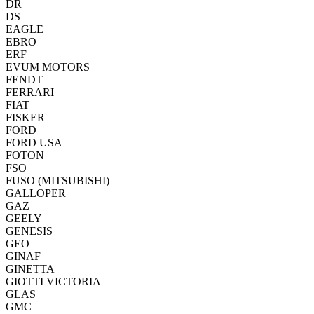
DR
DS
EAGLE
EBRO
ERF
EVUM MOTORS
FENDT
FERRARI
FIAT
FISKER
FORD
FORD USA
FOTON
FSO
FUSO (MITSUBISHI)
GALLOPER
GAZ
GEELY
GENESIS
GEO
GINAF
GINETTA
GIOTTI VICTORIA
GLAS
GMC