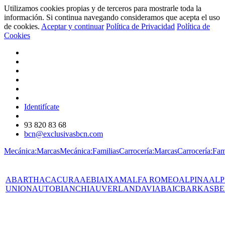
Utilizamos cookies propias y de terceros para mostrarle toda la
información. Si continua navegando consideramos que acepta el uso
de cookies.
Aceptar y continuar
Política de Privacidad
Política de
Cookies
Identifícate
93 820 83 68
bcn@exclusivasbcn.com
Mecánica:Marcas
Mecánica:Familias
Carrocería:Marcas
Carrocería:Fam
ABARTH
AC
ACURA
AEBI
AIXAM
ALFA ROMEO
ALPINA
ALP
UNION
AUTOBIANCHI
AUVERLAND
AVIA
BAIC
BARKAS
BE