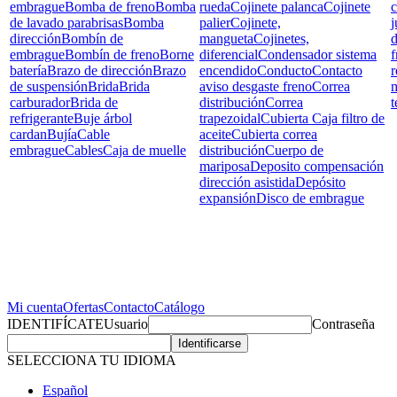
embrague
Bomba de freno
Bomba
rueda
Cojinete palanca
Cojinete
c
de lavado parabrisas
Bomba
palier
Cojinete,
j
dirección
Bombín de
mangueta
Cojinetes,
d
embrague
Bombín de freno
Borne
diferencial
Condensador sistema
f
batería
Brazo de dirección
Brazo
encendido
Conducto
Contacto
r
de suspensión
Brida
Brida
aviso desgaste freno
Correa
carburador
Brida de
distribución
Correa
t
refrigerante
Buje árbol
trapezoidal
Cubierta Caja filtro de
cardan
Bujía
Cable
aceite
Cubierta correa
embrague
Cables
Caja de muelle
distribución
Cuerpo de
mariposa
Deposito compensación
dirección asistida
Depósito
expansión
Disco de embrague
Mi cuenta
Ofertas
Contacto
Catálogo
IDENTIFÍCATE
Usuario
Contraseña
SELECCIONA TU IDIOMA
Español