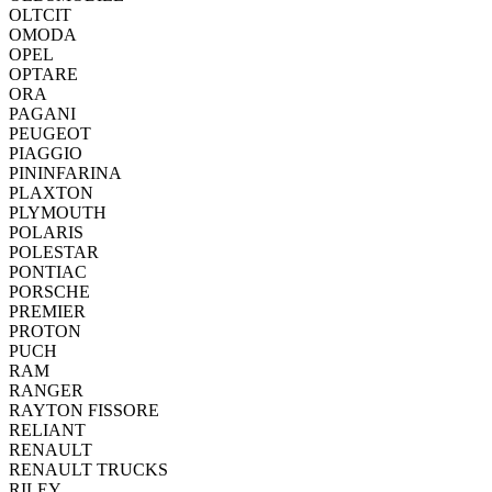
OLTCIT
OMODA
OPEL
OPTARE
ORA
PAGANI
PEUGEOT
PIAGGIO
PININFARINA
PLAXTON
PLYMOUTH
POLARIS
POLESTAR
PONTIAC
PORSCHE
PREMIER
PROTON
PUCH
RAM
RANGER
RAYTON FISSORE
RELIANT
RENAULT
RENAULT TRUCKS
RILEY