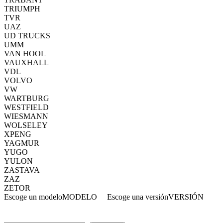
TRIUMPH
TVR
UAZ
UD TRUCKS
UMM
VAN HOOL
VAUXHALL
VDL
VOLVO
VW
WARTBURG
WESTFIELD
WIESMANN
WOLSELEY
XPENG
YAGMUR
YUGO
YULON
ZASTAVA
ZAZ
ZETOR
Escoge un modelo
MODELO
Escoge una versión
VERSIÓN