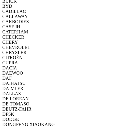
BUICK
BYD
CADILLAC
CALLAWAY
CARBODIES
CASE IH
CATERHAM
CHECKER
CHERY
CHEVROLET
CHRYSLER
CITROËN
CUPRA
DACIA
DAEWOO
DAF
DAIHATSU
DAIMLER
DALLAS
DE LOREAN
DE TOMASO
DEUTZ-FAHR
DFSK
DODGE
DONGFENG XIAOKANG