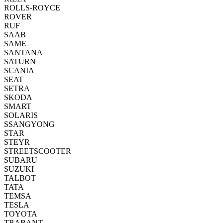
ROLLS-ROYCE
ROVER
RUF
SAAB
SAME
SANTANA
SATURN
SCANIA
SEAT
SETRA
SKODA
SMART
SOLARIS
SSANGYONG
STAR
STEYR
STREETSCOOTER
SUBARU
SUZUKI
TALBOT
TATA
TEMSA
TESLA
TOYOTA
TRABANT