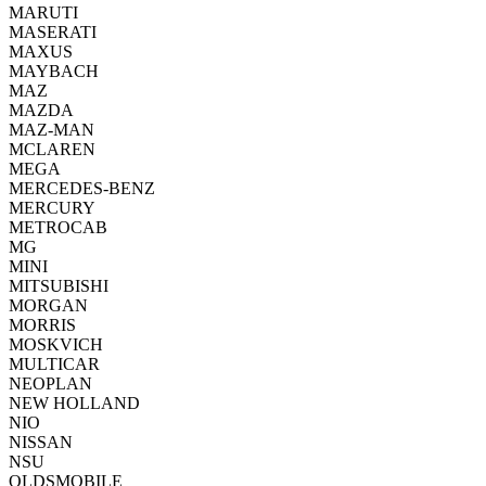
MARUTI
MASERATI
MAXUS
MAYBACH
MAZ
MAZDA
MAZ-MAN
MCLAREN
MEGA
MERCEDES-BENZ
MERCURY
METROCAB
MG
MINI
MITSUBISHI
MORGAN
MORRIS
MOSKVICH
MULTICAR
NEOPLAN
NEW HOLLAND
NIO
NISSAN
NSU
OLDSMOBILE