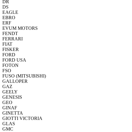
DR
DS
EAGLE
EBRO
ERF
EVUM MOTORS
FENDT
FERRARI
FIAT
FISKER
FORD
FORD USA
FOTON
FSO
FUSO (MITSUBISHI)
GALLOPER
GAZ
GEELY
GENESIS
GEO
GINAF
GINETTA
GIOTTI VICTORIA
GLAS
GMC