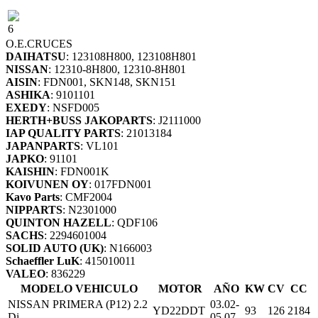
6
O.E.
CRUCES
DAIHATSU
: 123108H800, 123108H801
NISSAN
: 12310-8H800, 12310-8H801
AISIN
: FDN001, SKN148, SKN151
ASHIKA
: 9101101
EXEDY
: NSFD005
HERTH+BUSS JAKOPARTS
: J2111000
IAP QUALITY PARTS
: 21013184
JAPANPARTS
: VL101
JAPKO
: 91101
KAISHIN
: FDN001K
KOIVUNEN OY
: 017FDN001
Kavo Parts
: CMF2004
NIPPARTS
: N2301000
QUINTON HAZELL
: QDF106
SACHS
: 2294601004
SOLID AUTO (UK)
: N166003
Schaeffler LuK
: 415010011
VALEO
: 836229
MODELO VEHICULO
MOTOR
AÑO
KW
CV
CC
NISSAN PRIMERA (P12) 2.2
03.02-
YD22DDT
93
126
2184
Di
05.07