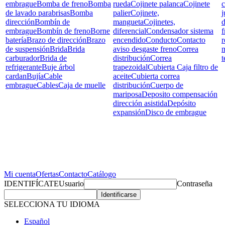
embrague
Bomba de freno
Bomba
rueda
Cojinete palanca
Cojinete
c
de lavado parabrisas
Bomba
palier
Cojinete,
j
dirección
Bombín de
mangueta
Cojinetes,
d
embrague
Bombín de freno
Borne
diferencial
Condensador sistema
f
batería
Brazo de dirección
Brazo
encendido
Conducto
Contacto
r
de suspensión
Brida
Brida
aviso desgaste freno
Correa
carburador
Brida de
distribución
Correa
t
refrigerante
Buje árbol
trapezoidal
Cubierta Caja filtro de
cardan
Bujía
Cable
aceite
Cubierta correa
embrague
Cables
Caja de muelle
distribución
Cuerpo de
mariposa
Deposito compensación
dirección asistida
Depósito
expansión
Disco de embrague
Mi cuenta
Ofertas
Contacto
Catálogo
IDENTIFÍCATE
Usuario
Contraseña
SELECCIONA TU IDIOMA
Español