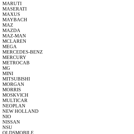
MARUTI
MASERATI
MAXUS
MAYBACH
MAZ
MAZDA
MAZ-MAN
MCLAREN
MEGA
MERCEDES-BENZ
MERCURY
METROCAB
MG
MINI
MITSUBISHI
MORGAN
MORRIS
MOSKVICH
MULTICAR
NEOPLAN
NEW HOLLAND
NIO
NISSAN
NSU
OLDSMOBILE