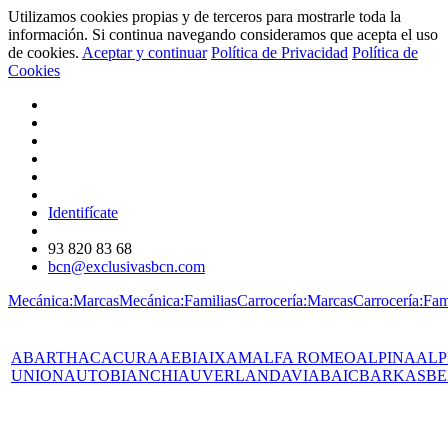
Utilizamos cookies propias y de terceros para mostrarle toda la
información. Si continua navegando consideramos que acepta el uso
de cookies.
Aceptar y continuar
Política de Privacidad
Política de
Cookies
Identifícate
93 820 83 68
bcn@exclusivasbcn.com
Mecánica:Marcas
Mecánica:Familias
Carrocería:Marcas
Carrocería:Fam
ABARTH
AC
ACURA
AEBI
AIXAM
ALFA ROMEO
ALPINA
ALP
UNION
AUTOBIANCHI
AUVERLAND
AVIA
BAIC
BARKAS
BE