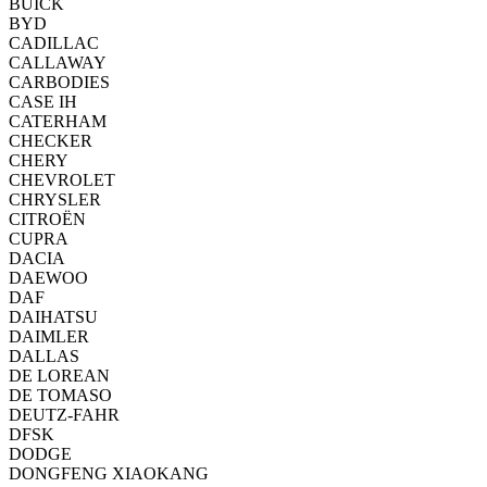
BUICK
BYD
CADILLAC
CALLAWAY
CARBODIES
CASE IH
CATERHAM
CHECKER
CHERY
CHEVROLET
CHRYSLER
CITROËN
CUPRA
DACIA
DAEWOO
DAF
DAIHATSU
DAIMLER
DALLAS
DE LOREAN
DE TOMASO
DEUTZ-FAHR
DFSK
DODGE
DONGFENG XIAOKANG