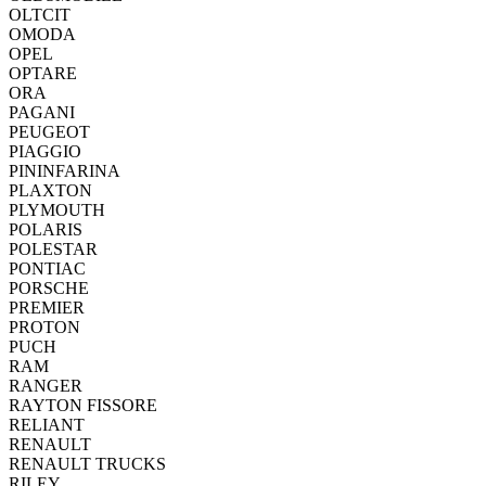
OLTCIT
OMODA
OPEL
OPTARE
ORA
PAGANI
PEUGEOT
PIAGGIO
PININFARINA
PLAXTON
PLYMOUTH
POLARIS
POLESTAR
PONTIAC
PORSCHE
PREMIER
PROTON
PUCH
RAM
RANGER
RAYTON FISSORE
RELIANT
RENAULT
RENAULT TRUCKS
RILEY