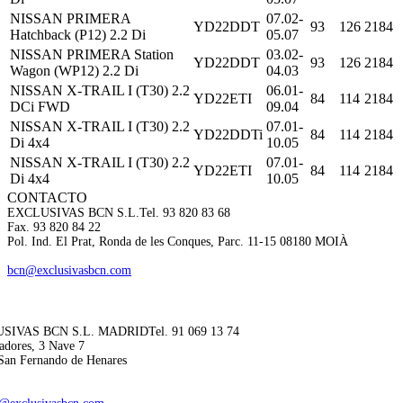
NISSAN PRIMERA
07.02-
YD22DDT
93
126
2184
Hatchback (P12) 2.2 Di
05.07
NISSAN PRIMERA Station
03.02-
YD22DDT
93
126
2184
Wagon (WP12) 2.2 Di
04.03
NISSAN X-TRAIL I (T30) 2.2
06.01-
YD22ETI
84
114
2184
DCi FWD
09.04
NISSAN X-TRAIL I (T30) 2.2
07.01-
YD22DDTi
84
114
2184
Di 4x4
10.05
NISSAN X-TRAIL I (T30) 2.2
07.01-
YD22ETI
84
114
2184
Di 4x4
10.05
CONTACTO
EXCLUSIVAS BCN S.L.
Tel. 93 820 83 68
Fax. 93 820 84 22
Pol. Ind. El Prat, Ronda de les Conques, Parc. 11-15 08180 MOIÀ
bcn@exclusivasbcn.com
SIVAS BCN S.L. MADRID
Tel. 91 069 13 74
adores, 3 Nave 7
San Fernando de Henares