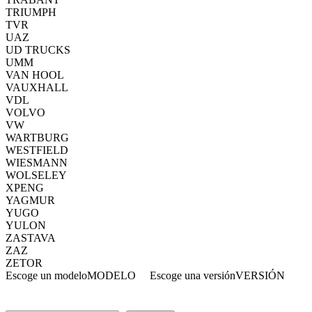
TRIUMPH
TVR
UAZ
UD TRUCKS
UMM
VAN HOOL
VAUXHALL
VDL
VOLVO
VW
WARTBURG
WESTFIELD
WIESMANN
WOLSELEY
XPENG
YAGMUR
YUGO
YULON
ZASTAVA
ZAZ
ZETOR
Escoge un modelo
MODELO
Escoge una versión
VERSIÓN