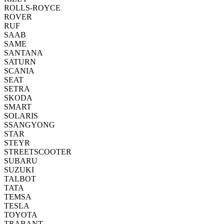
ROLLS-ROYCE
ROVER
RUF
SAAB
SAME
SANTANA
SATURN
SCANIA
SEAT
SETRA
SKODA
SMART
SOLARIS
SSANGYONG
STAR
STEYR
STREETSCOOTER
SUBARU
SUZUKI
TALBOT
TATA
TEMSA
TESLA
TOYOTA
TRABANT