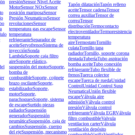
ión
presión
Sensor Nivel Aceite
Tapón dilatación
Tapón relleno
Motor
Sensor NOx
Sensor
aceite
Tensor cadena
Tensor
to
posición mariposa
Sensor
correa auxiliar
Tensor de
do
Presión Neumaticos
Sensor
correa
Tensor
bo
revoluciones
Sensor
distribución
Termocontacto
a
temperatura gas escape
Sensor
electroventilador
Termoresistencia
ulo
temperatura
temperatura
e
refrigerante
Separador de
aire
Termostato
Tornillo
aceite
Servofrenos
Sistema de
culata
Tornillo tapa
inyección
Sonda
radiador
Tornillo, soporte corona
Lambda
Soporte caja filtro
dentada
Tubería
Tubo aspiración
aire
Soporte elástico,
bomba aceite
Tubo conexión
el
suspensión del motor
Soporte,
refrigerante
Tubo flexible de
bomba de
frenos
Tuerca colector
ier
combustible
Soporte, cojinete
escape
Tuerca de rueda
Unidad
brazo oscilante
Soporte,
Control
Unidad Control Susp
rno
estabilizador
Soporte,
Neumatica
Unión flexible
motor
Soporte,
escape
Válvula aire
parachoques
Soporte, sistema
admisión
Válvula control
de escape
Surtido piezas
presión
Válvula control
radiador
Suspensión
refrigerante
Válvula EGR
Válvula
generador
Suspensión
filtro combustible
Valvula
neumática
Suspensión, caja de
ventilacion carter
Válvula
cambios
Suspensión, cuerpo
ventilación depósito
del eje
Suspensión, mecanismo
combustible
Varilla
Ventilador