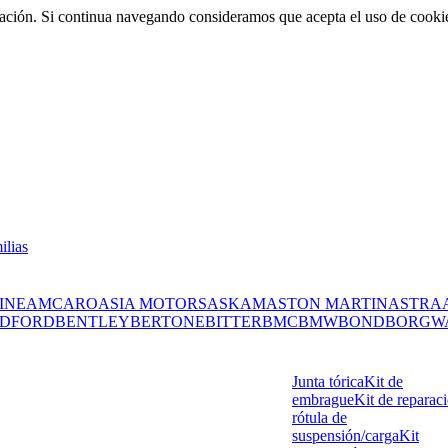
rmación. Si continua navegando consideramos que acepta el uso de cooki
ilias
INE
AMC
ARO
ASIA MOTORS
ASKAM
ASTON MARTIN
ASTRA
DFORD
BENTLEY
BERTONE
BITTER
BMC
BMW
BOND
BORGW
Junta tórica
Kit de
embrague
Kit de reparac
rótula de
suspensión/carga
Kit