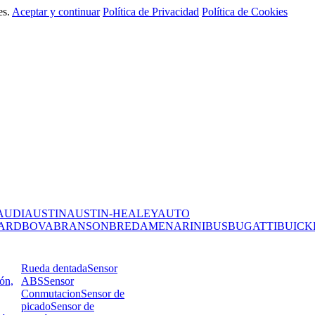
es.
Aceptar y continuar
Política de Privacidad
Política de Cookies
AUDI
AUSTIN
AUSTIN-HEALEY
AUTO
ARD
BOVA
BRANSON
BREDAMENARINIBUS
BUGATTI
BUICK
Rueda dentada
Sensor
ión,
ABS
Sensor
Conmutacion
Sensor de
picado
Sensor de