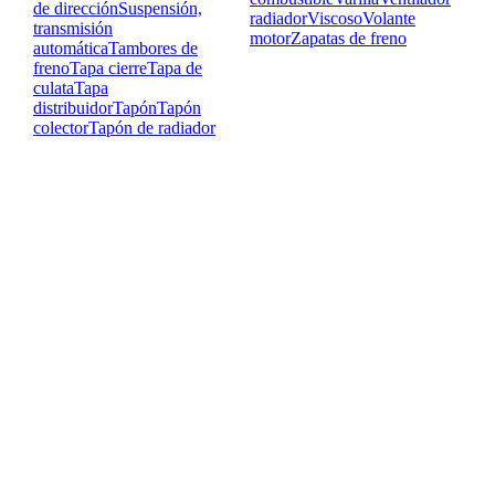
de dirección
Suspensión,
radiador
Viscoso
Volante
transmisión
motor
Zapatas de freno
automática
Tambores de
freno
Tapa cierre
Tapa de
culata
Tapa
distribuidor
Tapón
Tapón
colector
Tapón de radiador