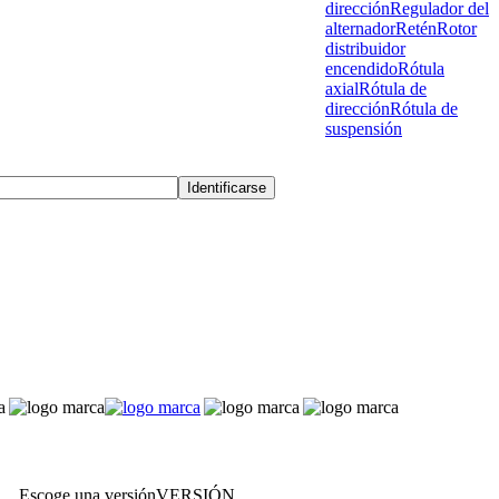
dirección
Regulador del
alternador
Retén
Rotor
distribuidor
encendido
Rótula
axial
Rótula de
dirección
Rótula de
suspensión
Escoge una versión
VERSIÓN