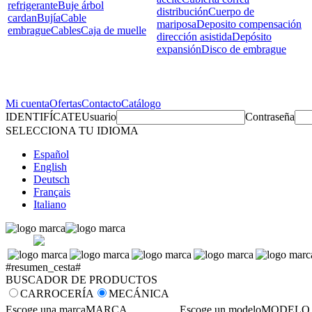
refrigerante
Buje árbol
distribución
Cuerpo de
cardan
Bujía
Cable
mariposa
Deposito compensación
embrague
Cables
Caja de muelle
dirección asistida
Depósito
expansión
Disco de embrague
Mi cuenta
Ofertas
Contacto
Catálogo
IDENTIFÍCATE
Usuario
Contraseña
SELECCIONA TU IDIOMA
Español
English
Deutsch
Français
Italiano
#resumen_cesta#
BUSCADOR DE PRODUCTOS
CARROCERÍA
MECÁNICA
Escoge una marca
MARCA
Escoge un modelo
MODELO