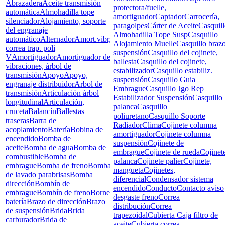
Abrazadera
Aceite transmisión
protectora/fuelle,
automática
Almohadilla tope
amortiguador
Captador
Carrocería,
silenciador
Alojamiento, soporte
paragolpes
Cárter de Aceite
Casquil
del engranaje
Almohadilla Tope Susp
Casquillo
automático
Alternador
Amort.vibr,
Alojamiento Muelle
Casquillo braz
correa trap. poli
suspensión
Casquillo del cojinete,
V
Amortiguador
Amortiguador de
ballesta
Casquillo del cojinete,
vibraciones, árbol de
estabilizador
Casquillo estabiliz.
transmisión
Apoyo
Apoyo,
suspensión
Casquillo Guia
engranaje distribuidor
Arbol de
Embrague
Casquillo Jgo Rep
transmisión
Articulación árbol
Estabilizador Suspensión
Casquillo
longitudinal
Articulación,
palanca
Casquillo
cruceta
Balancín
Ballestas
poliuretano
Casquillo Soporte
traseras
Barra de
Radiador
Clima
Cojinete columna
acoplamiento
Batería
Bobina de
amortiguador
Cojinete columna
encendido
Bomba de
suspensión
Cojinete de
aceite
Bomba de agua
Bomba de
embrague
Cojinete de rueda
Cojinet
combustible
Bomba de
palanca
Cojinete palier
Cojinete,
embrague
Bomba de freno
Bomba
mangueta
Cojinetes,
de lavado parabrisas
Bomba
diferencial
Condensador sistema
dirección
Bombín de
encendido
Conducto
Contacto aviso
embrague
Bombín de freno
Borne
desgaste freno
Correa
batería
Brazo de dirección
Brazo
distribución
Correa
de suspensión
Brida
Brida
trapezoidal
Cubierta Caja filtro de
carburador
Brida de
aceite
Cubierta correa