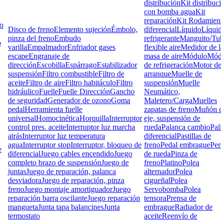
distribución
Kit distribuc
con bomba agua
Kit
reparación
Kit Rodamien
lo
Disco de freno
Elemento sujeción
Émbolo,
diferencial
Líquido
Líqui
pinza del freno
Embudo
refrigerante
Manguito/Tu
o
varilla
Empalmador
Enfriador gases
flexible aire
Medidor de l
escape
Engranaje de
masa de aire
Módulo
Mód
dirección
Escobilla
Espárrago
Estabilizador
de refrigeración
Motor d
suspensión
Filtro combustible
Filtro de
arranque
Muelle de
aceite
Filtro de aire
Filtro habitáculo
Filtro
suspensión
Muelle
hidráulico
Fuelle
Fuelle Dirección
Gancho
Neumático,
de seguridad
Generador de ozono
Goma
Maletero/Carga
Muelles
pedal
Herramienta fuelle
zapatas de freno
Muñón d
universal
Homocinética
Horquilla
Interruptor
eje, suspensión de
control pres. aceite
Interruptor luz marcha
rueda
Palanca cambio
Pal
atrás
Interruptor luz temperatura
diferencial
Pastillas de
agua
Interruptor stop
Interruptor, bloqueo de
freno
Pedal embrague
Pe
e
diferencial
Juego cables encendido
Juego
de rueda
Pinza de
completo brazo de suspensión
Juego de
freno
Platino
Polea
juntas
Juego de reparación, palanca
alternador
Polea
desviadora
Juego de reparación, pinza
cigueñal
Polea
freno
Juego montaje amortiguador
Juego
Servobomba
Polea
reparación barra oscilante
Juego reparación
tensora
Prensa de
mangueta
Junta tapa balancines
Junta
embrague
Radiador de
termostato
aceite
Reenvío de