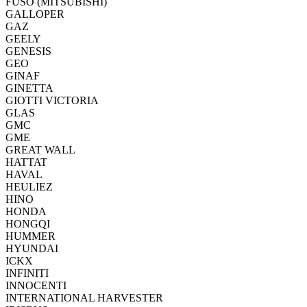
FUSO (MITSUBISHI)
GALLOPER
GAZ
GEELY
GENESIS
GEO
GINAF
GINETTA
GIOTTI VICTORIA
GLAS
GMC
GME
GREAT WALL
HATTAT
HAVAL
HEULIEZ
HINO
HONDA
HONGQI
HUMMER
HYUNDAI
ICKX
INFINITI
INNOCENTI
INTERNATIONAL HARVESTER