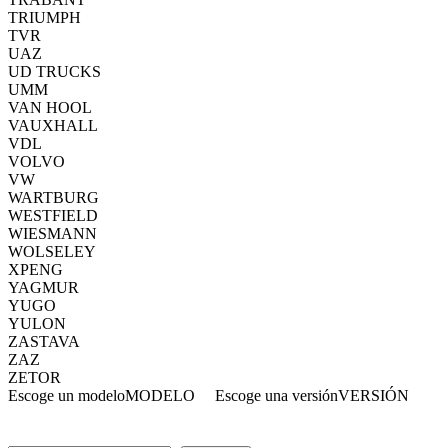
TRIUMPH
TVR
UAZ
UD TRUCKS
UMM
VAN HOOL
VAUXHALL
VDL
VOLVO
VW
WARTBURG
WESTFIELD
WIESMANN
WOLSELEY
XPENG
YAGMUR
YUGO
YULON
ZASTAVA
ZAZ
ZETOR
Escoge un modelo
MODELO
Escoge una versión
VERSIÓN