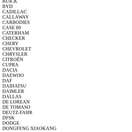
BUICK
BYD
CADILLAC
CALLAWAY
CARBODIES
CASE IH
CATERHAM
CHECKER
CHERY
CHEVROLET
CHRYSLER
CITROËN
CUPRA
DACIA
DAEWOO
DAF
DAIHATSU
DAIMLER
DALLAS
DE LOREAN
DE TOMASO
DEUTZ-FAHR
DFSK
DODGE
DONGFENG XIAOKANG