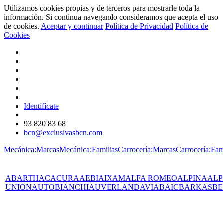
Utilizamos cookies propias y de terceros para mostrarle toda la
información. Si continua navegando consideramos que acepta el uso
de cookies.
Aceptar y continuar
Política de Privacidad
Política de
Cookies
Identifícate
93 820 83 68
bcn@exclusivasbcn.com
Mecánica:Marcas
Mecánica:Familias
Carrocería:Marcas
Carrocería:Fam
ABARTH
AC
ACURA
AEBI
AIXAM
ALFA ROMEO
ALPINA
ALP
UNION
AUTOBIANCHI
AUVERLAND
AVIA
BAIC
BARKAS
BE