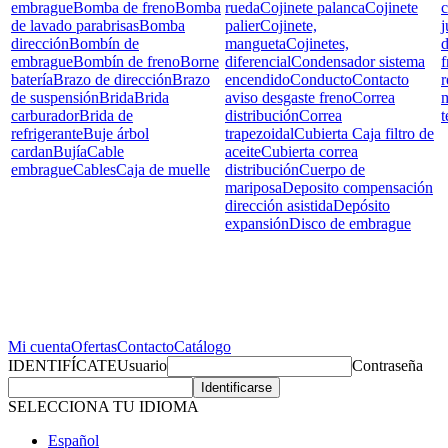
embrague
Bomba de freno
Bomba
rueda
Cojinete palanca
Cojinete
c
de lavado parabrisas
Bomba
palier
Cojinete,
j
dirección
Bombín de
mangueta
Cojinetes,
d
embrague
Bombín de freno
Borne
diferencial
Condensador sistema
f
batería
Brazo de dirección
Brazo
encendido
Conducto
Contacto
r
de suspensión
Brida
Brida
aviso desgaste freno
Correa
carburador
Brida de
distribución
Correa
t
refrigerante
Buje árbol
trapezoidal
Cubierta Caja filtro de
cardan
Bujía
Cable
aceite
Cubierta correa
embrague
Cables
Caja de muelle
distribución
Cuerpo de
mariposa
Deposito compensación
dirección asistida
Depósito
expansión
Disco de embrague
Mi cuenta
Ofertas
Contacto
Catálogo
IDENTIFÍCATE
Usuario
Contraseña
SELECCIONA TU IDIOMA
Español