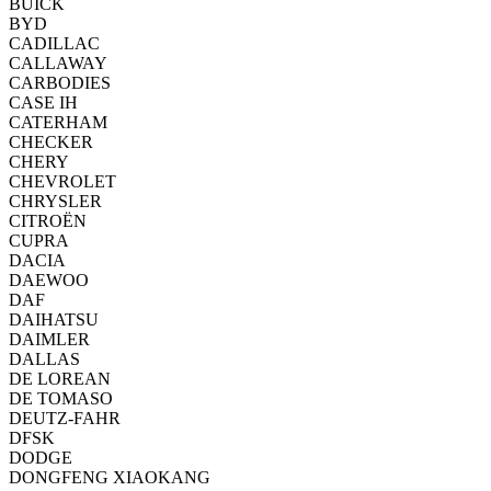
BUICK
BYD
CADILLAC
CALLAWAY
CARBODIES
CASE IH
CATERHAM
CHECKER
CHERY
CHEVROLET
CHRYSLER
CITROËN
CUPRA
DACIA
DAEWOO
DAF
DAIHATSU
DAIMLER
DALLAS
DE LOREAN
DE TOMASO
DEUTZ-FAHR
DFSK
DODGE
DONGFENG XIAOKANG