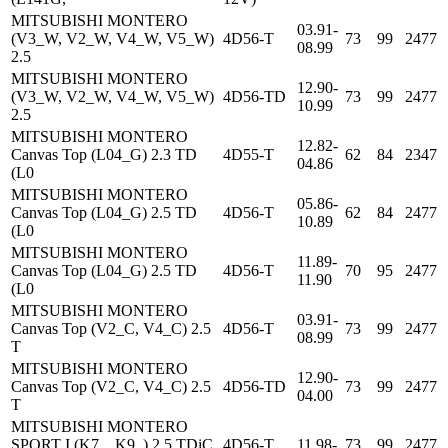
MITSUBISHI MONTERO
03.91-
(V3_W, V2_W, V4_W, V5_W)
4D56-T
73
99
2477
08.99
2.5
MITSUBISHI MONTERO
12.90-
(V3_W, V2_W, V4_W, V5_W)
4D56-TD
73
99
2477
10.99
2.5
MITSUBISHI MONTERO
12.82-
Canvas Top (L04_G) 2.3 TD
4D55-T
62
84
2347
04.86
(L0
MITSUBISHI MONTERO
05.86-
Canvas Top (L04_G) 2.5 TD
4D56-T
62
84
2477
10.89
(L0
MITSUBISHI MONTERO
11.89-
Canvas Top (L04_G) 2.5 TD
4D56-T
70
95
2477
11.90
(L0
MITSUBISHI MONTERO
03.91-
Canvas Top (V2_C, V4_C) 2.5
4D56-T
73
99
2477
08.99
T
MITSUBISHI MONTERO
12.90-
Canvas Top (V2_C, V4_C) 2.5
4D56-TD
73
99
2477
04.00
T
MITSUBISHI MONTERO
SPORT I (K7_, K9_) 2.5 TDiC
4D56-T
11.98-.
73
99
2477