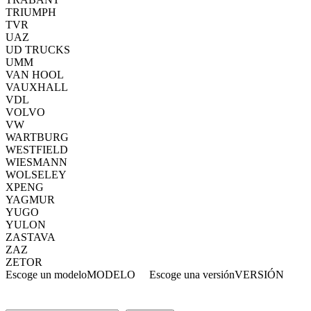
TRIUMPH
TVR
UAZ
UD TRUCKS
UMM
VAN HOOL
VAUXHALL
VDL
VOLVO
VW
WARTBURG
WESTFIELD
WIESMANN
WOLSELEY
XPENG
YAGMUR
YUGO
YULON
ZASTAVA
ZAZ
ZETOR
Escoge un modelo
MODELO
Escoge una versión
VERSIÓN