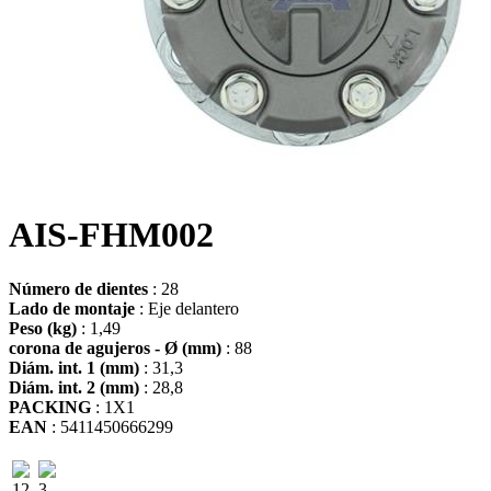
AIS-FHM002
Número de dientes
: 28
Lado de montaje
: Eje delantero
Peso (kg)
: 1,49
corona de agujeros - Ø (mm)
: 88
Diám. int. 1 (mm)
: 31,3
Diám. int. 2 (mm)
: 28,8
PACKING
: 1X1
EAN
: 5411450666299
12
3