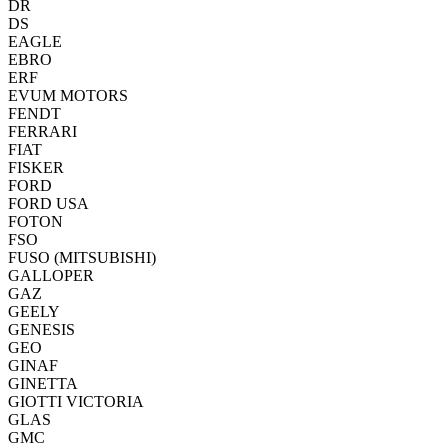
DR
DS
EAGLE
EBRO
ERF
EVUM MOTORS
FENDT
FERRARI
FIAT
FISKER
FORD
FORD USA
FOTON
FSO
FUSO (MITSUBISHI)
GALLOPER
GAZ
GEELY
GENESIS
GEO
GINAF
GINETTA
GIOTTI VICTORIA
GLAS
GMC