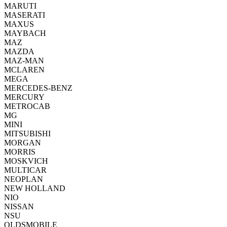
MARUTI
MASERATI
MAXUS
MAYBACH
MAZ
MAZDA
MAZ-MAN
MCLAREN
MEGA
MERCEDES-BENZ
MERCURY
METROCAB
MG
MINI
MITSUBISHI
MORGAN
MORRIS
MOSKVICH
MULTICAR
NEOPLAN
NEW HOLLAND
NIO
NISSAN
NSU
OLDSMOBILE