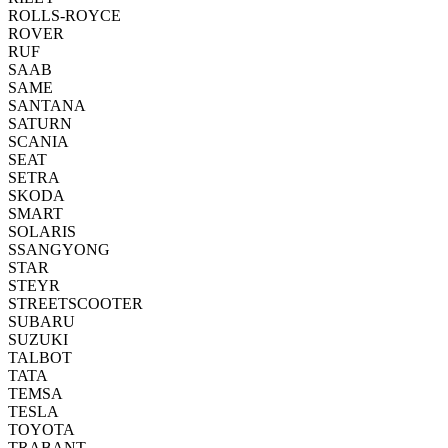
ROLLS-ROYCE
ROVER
RUF
SAAB
SAME
SANTANA
SATURN
SCANIA
SEAT
SETRA
SKODA
SMART
SOLARIS
SSANGYONG
STAR
STEYR
STREETSCOOTER
SUBARU
SUZUKI
TALBOT
TATA
TEMSA
TESLA
TOYOTA
TRABANT