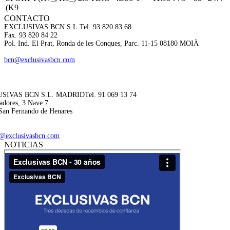
(K9
CONTACTO
EXCLUSIVAS BCN S.L.
Tel. 93 820 83 68
Fax. 93 820 84 22
Pol. Ind. El Prat, Ronda de les Conques, Parc. 11-15 08180 MOIÀ
bcn@exclusivasbcn.com
SIVAS BCN S.L. MADRID
Tel. 91 069 13 74
adores, 3 Nave 7
San Fernando de Henares
@exclusivasbcn.com
NOTICIAS