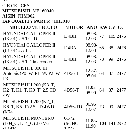
O.E.
CRUCES
MITSUBISHI
: MB160940
AISIN
: FHM002
IAP QUALITY PARTS
: 41812010
MODELO VEHICULO
MOTOR
AÑO
KW
CV
CC
HYUNDAI GALLOPER II
08.98-
D4BH
77
105
2476
(JK-01) 2.5 TCi D
12.03
HYUNDAI GALLOPER II
08.98-
D4BA
65
88
2476
(JK-01) 2.5 TD
12.03
HYUNDAI GALLOPER II
08.98-
D4BH
73
99
2476
(JK-01) 2.5 TD intercooler
12.03
MITSUBISHI L 300 III
12.87-
Autobús (P0_W, P1_W, P2_W,
4D56-T
64
87
2477
05.04
P3
MITSUBISHI L200 (K3_T,
11.92-
K2_T, K1_T, K0_T) 2.5 TD
4D56-T
64
87
2477
08.96
4W
MITSUBISHI L200 (K7_T,
06.96-
K6_T, K5_T) 2.5 TD 4WD
4D56-TD
73
99
2477
12.07
(K74
MITSUBISHI MONTERO
6G72
11.88-
(L04_G, L14_G) 3.0 V6
(SOHC
104
141
2972
11.90
(L141G,
12V)