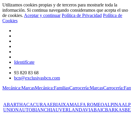
Utilizamos cookies propias y de terceros para mostrarle toda la
información. Si continua navegando consideramos que acepta el uso
de cookies.
Aceptar y continuar
Política de Privacidad
Política de
Cookies
Identifícate
93 820 83 68
bcn@exclusivasbcn.com
Mecánica:Marcas
Mecánica:Familias
Carrocería:Marcas
Carrocería:Fam
ABARTH
AC
ACURA
AEBI
AIXAM
ALFA ROMEO
ALPINA
ALP
UNION
AUTOBIANCHI
AUVERLAND
AVIA
BAIC
BARKAS
BE