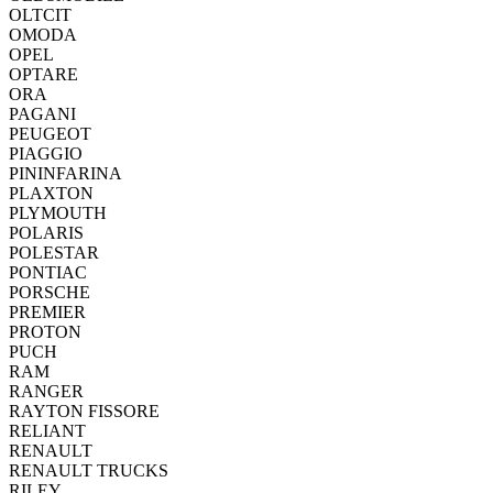
OLTCIT
OMODA
OPEL
OPTARE
ORA
PAGANI
PEUGEOT
PIAGGIO
PININFARINA
PLAXTON
PLYMOUTH
POLARIS
POLESTAR
PONTIAC
PORSCHE
PREMIER
PROTON
PUCH
RAM
RANGER
RAYTON FISSORE
RELIANT
RENAULT
RENAULT TRUCKS
RILEY