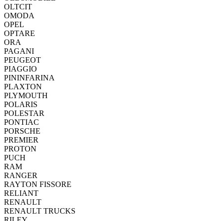
OLTCIT
OMODA
OPEL
OPTARE
ORA
PAGANI
PEUGEOT
PIAGGIO
PININFARINA
PLAXTON
PLYMOUTH
POLARIS
POLESTAR
PONTIAC
PORSCHE
PREMIER
PROTON
PUCH
RAM
RANGER
RAYTON FISSORE
RELIANT
RENAULT
RENAULT TRUCKS
RILEY