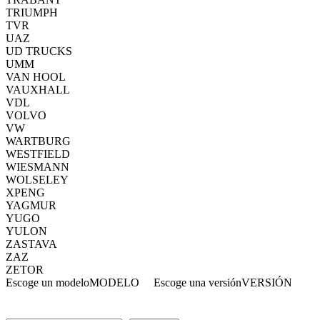
TRIUMPH
TVR
UAZ
UD TRUCKS
UMM
VAN HOOL
VAUXHALL
VDL
VOLVO
VW
WARTBURG
WESTFIELD
WIESMANN
WOLSELEY
XPENG
YAGMUR
YUGO
YULON
ZASTAVA
ZAZ
ZETOR
Escoge un modelo
MODELO
Escoge una versión
VERSIÓN