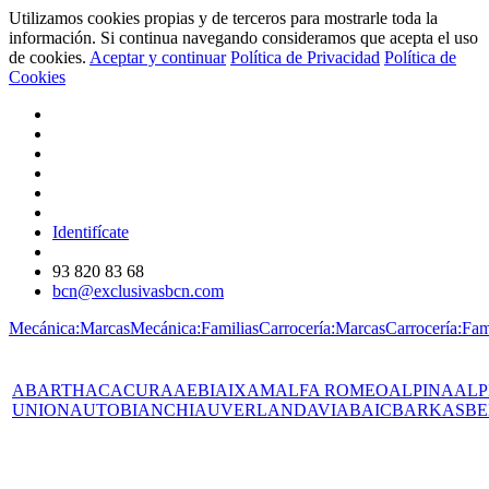
Utilizamos cookies propias y de terceros para mostrarle toda la
información. Si continua navegando consideramos que acepta el uso
de cookies.
Aceptar y continuar
Política de Privacidad
Política de
Cookies
Identifícate
93 820 83 68
bcn@exclusivasbcn.com
Mecánica:Marcas
Mecánica:Familias
Carrocería:Marcas
Carrocería:Fam
ABARTH
AC
ACURA
AEBI
AIXAM
ALFA ROMEO
ALPINA
ALP
UNION
AUTOBIANCHI
AUVERLAND
AVIA
BAIC
BARKAS
BE