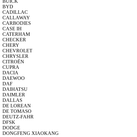
BUICK
BYD
CADILLAC
CALLAWAY
CARBODIES
CASE IH
CATERHAM
CHECKER
CHERY
CHEVROLET
CHRYSLER
CITROËN
CUPRA
DACIA
DAEWOO
DAF
DAIHATSU
DAIMLER
DALLAS
DE LOREAN
DE TOMASO
DEUTZ-FAHR
DFSK
DODGE
DONGFENG XIAOKANG