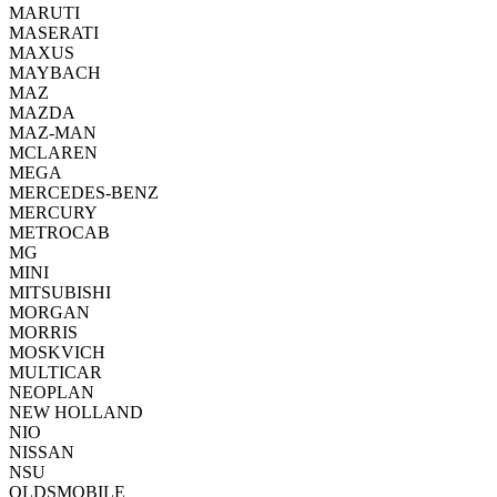
MARUTI
MASERATI
MAXUS
MAYBACH
MAZ
MAZDA
MAZ-MAN
MCLAREN
MEGA
MERCEDES-BENZ
MERCURY
METROCAB
MG
MINI
MITSUBISHI
MORGAN
MORRIS
MOSKVICH
MULTICAR
NEOPLAN
NEW HOLLAND
NIO
NISSAN
NSU
OLDSMOBILE