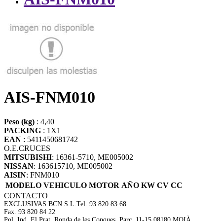
AIS-FNM010
Peso (kg)
: 4,40
PACKING
: 1X1
EAN
: 5411450681742
O.E.
CRUCES
MITSUBISHI
: 16361-5710, ME005002
NISSAN
: 163615710, ME005002
AISIN
: FNM010
MODELO VEHICULO
MOTOR
AÑO
KW
CV
CC
CONTACTO
EXCLUSIVAS BCN S.L.
Tel. 93 820 83 68
Fax. 93 820 84 22
Pol. Ind. El Prat, Ronda de les Conques, Parc. 11-15 08180 MOIÀ