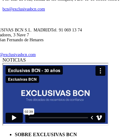
bcn@exclusivasbcn.com
SIVAS BCN S.L. MADRID
Tel. 91 069 13 74
adores, 3 Nave 7
San Fernando de Henares
@exclusivasbcn.com
NOTICIAS
SOBRE EXCLUSIVAS BCN