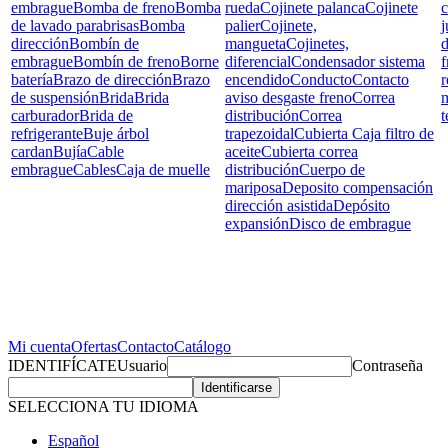
embrague
Bomba de freno
Bomba
rueda
Cojinete palanca
Cojinete
c
de lavado parabrisas
Bomba
palier
Cojinete,
j
dirección
Bombín de
mangueta
Cojinetes,
d
embrague
Bombín de freno
Borne
diferencial
Condensador sistema
f
batería
Brazo de dirección
Brazo
encendido
Conducto
Contacto
r
de suspensión
Brida
Brida
aviso desgaste freno
Correa
carburador
Brida de
distribución
Correa
t
refrigerante
Buje árbol
trapezoidal
Cubierta Caja filtro de
cardan
Bujía
Cable
aceite
Cubierta correa
embrague
Cables
Caja de muelle
distribución
Cuerpo de
mariposa
Deposito compensación
dirección asistida
Depósito
expansión
Disco de embrague
Mi cuenta
Ofertas
Contacto
Catálogo
IDENTIFÍCATE
Usuario
Contraseña
SELECCIONA TU IDIOMA
Español