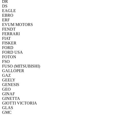
DR
DS
EAGLE
EBRO
ERF
EVUM MOTORS
FENDT
FERRARI
FIAT
FISKER
FORD
FORD USA
FOTON
FSO
FUSO (MITSUBISHI)
GALLOPER
GAZ
GEELY
GENESIS
GEO
GINAF
GINETTA
GIOTTI VICTORIA
GLAS
GMC