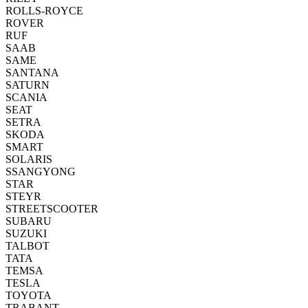
ROLLS-ROYCE
ROVER
RUF
SAAB
SAME
SANTANA
SATURN
SCANIA
SEAT
SETRA
SKODA
SMART
SOLARIS
SSANGYONG
STAR
STEYR
STREETSCOOTER
SUBARU
SUZUKI
TALBOT
TATA
TEMSA
TESLA
TOYOTA
TRABANT