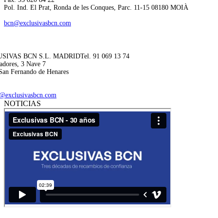
Pol. Ind. El Prat, Ronda de les Conques, Parc. 11-15 08180 MOIÀ
bcn@exclusivasbcn.com
SIVAS BCN S.L. MADRID
Tel. 91 069 13 74
adores, 3 Nave 7
San Fernando de Henares
@exclusivasbcn.com
NOTICIAS