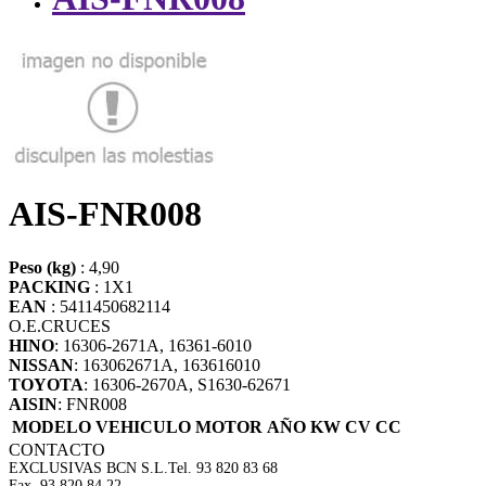
AIS-FNR008
Peso (kg)
: 4,90
PACKING
: 1X1
EAN
: 5411450682114
O.E.
CRUCES
HINO
: 16306-2671A, 16361-6010
NISSAN
: 163062671A, 163616010
TOYOTA
: 16306-2670A, S1630-62671
AISIN
: FNR008
MODELO VEHICULO
MOTOR
AÑO
KW
CV
CC
CONTACTO
EXCLUSIVAS BCN S.L.
Tel. 93 820 83 68
Fax. 93 820 84 22