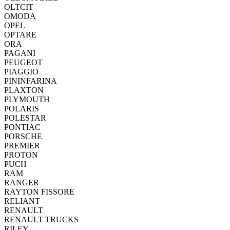
OLTCIT
OMODA
OPEL
OPTARE
ORA
PAGANI
PEUGEOT
PIAGGIO
PININFARINA
PLAXTON
PLYMOUTH
POLARIS
POLESTAR
PONTIAC
PORSCHE
PREMIER
PROTON
PUCH
RAM
RANGER
RAYTON FISSORE
RELIANT
RENAULT
RENAULT TRUCKS
RILEY