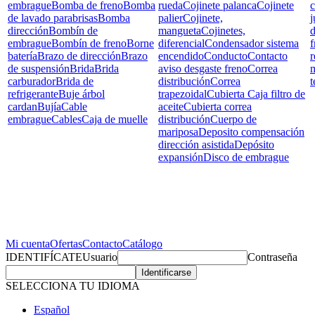
embrague
Bomba de freno
Bomba
rueda
Cojinete palanca
Cojinete
c
de lavado parabrisas
Bomba
palier
Cojinete,
j
dirección
Bombín de
mangueta
Cojinetes,
d
embrague
Bombín de freno
Borne
diferencial
Condensador sistema
f
batería
Brazo de dirección
Brazo
encendido
Conducto
Contacto
r
de suspensión
Brida
Brida
aviso desgaste freno
Correa
carburador
Brida de
distribución
Correa
t
refrigerante
Buje árbol
trapezoidal
Cubierta Caja filtro de
cardan
Bujía
Cable
aceite
Cubierta correa
embrague
Cables
Caja de muelle
distribución
Cuerpo de
mariposa
Deposito compensación
dirección asistida
Depósito
expansión
Disco de embrague
Mi cuenta
Ofertas
Contacto
Catálogo
IDENTIFÍCATE
Usuario
Contraseña
SELECCIONA TU IDIOMA
Español