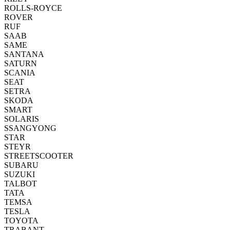
ROLLS-ROYCE
ROVER
RUF
SAAB
SAME
SANTANA
SATURN
SCANIA
SEAT
SETRA
SKODA
SMART
SOLARIS
SSANGYONG
STAR
STEYR
STREETSCOOTER
SUBARU
SUZUKI
TALBOT
TATA
TEMSA
TESLA
TOYOTA
TRABANT