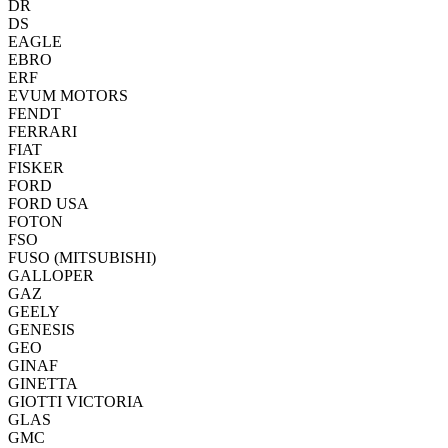
DR
DS
EAGLE
EBRO
ERF
EVUM MOTORS
FENDT
FERRARI
FIAT
FISKER
FORD
FORD USA
FOTON
FSO
FUSO (MITSUBISHI)
GALLOPER
GAZ
GEELY
GENESIS
GEO
GINAF
GINETTA
GIOTTI VICTORIA
GLAS
GMC