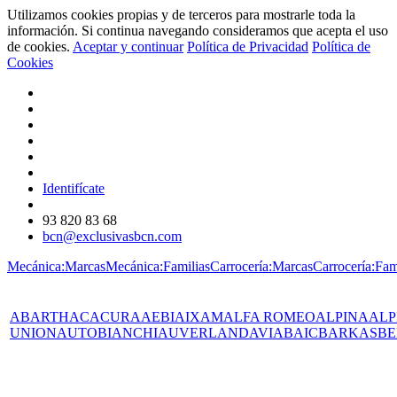
Utilizamos cookies propias y de terceros para mostrarle toda la
información. Si continua navegando consideramos que acepta el uso
de cookies.
Aceptar y continuar
Política de Privacidad
Política de
Cookies
Identifícate
93 820 83 68
bcn@exclusivasbcn.com
Mecánica:Marcas
Mecánica:Familias
Carrocería:Marcas
Carrocería:Fam
ABARTH
AC
ACURA
AEBI
AIXAM
ALFA ROMEO
ALPINA
ALP
UNION
AUTOBIANCHI
AUVERLAND
AVIA
BAIC
BARKAS
BE