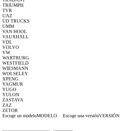
TRIUMPH
TVR
UAZ
UD TRUCKS
UMM
VAN HOOL
VAUXHALL
VDL
VOLVO
VW
WARTBURG
WESTFIELD
WIESMANN
WOLSELEY
XPENG
YAGMUR
YUGO
YULON
ZASTAVA
ZAZ
ZETOR
Escoge un modelo
MODELO
Escoge una versión
VERSIÓN