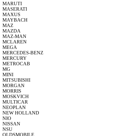
MARUTI
MASERATI
MAXUS
MAYBACH
MAZ
MAZDA
MAZ-MAN
MCLAREN
MEGA
MERCEDES-BENZ
MERCURY
METROCAB
MG
MINI
MITSUBISHI
MORGAN
MORRIS
MOSKVICH
MULTICAR
NEOPLAN
NEW HOLLAND
NIO
NISSAN
NSU
OLDSMOBILE