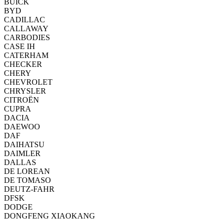
BUICK
BYD
CADILLAC
CALLAWAY
CARBODIES
CASE IH
CATERHAM
CHECKER
CHERY
CHEVROLET
CHRYSLER
CITROËN
CUPRA
DACIA
DAEWOO
DAF
DAIHATSU
DAIMLER
DALLAS
DE LOREAN
DE TOMASO
DEUTZ-FAHR
DFSK
DODGE
DONGFENG XIAOKANG