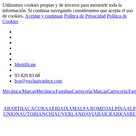
Utilizamos cookies propias y de terceros para mostrarle toda la
información. Si continua navegando consideramos que acepta el uso
de cookies.
Aceptar y continuar
Política de Privacidad
Política de
Cookies
Identifícate
93 820 83 68
bcn@exclusivasbcn.com
Mecánica:Marcas
Mecánica:Familias
Carrocería:Marcas
Carrocería:Fam
ABARTH
AC
ACURA
AEBI
AIXAM
ALFA ROMEO
ALPINA
ALP
UNION
AUTOBIANCHI
AUVERLAND
AVIA
BAIC
BARKAS
BE