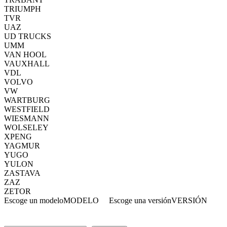
TRIUMPH
TVR
UAZ
UD TRUCKS
UMM
VAN HOOL
VAUXHALL
VDL
VOLVO
VW
WARTBURG
WESTFIELD
WIESMANN
WOLSELEY
XPENG
YAGMUR
YUGO
YULON
ZASTAVA
ZAZ
ZETOR
Escoge un modelo
MODELO
Escoge una versión
VERSIÓN