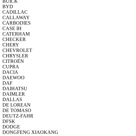
BUICK
BYD
CADILLAC
CALLAWAY
CARBODIES
CASE IH
CATERHAM
CHECKER
CHERY
CHEVROLET
CHRYSLER
CITROËN
CUPRA
DACIA
DAEWOO
DAF
DAIHATSU
DAIMLER
DALLAS
DE LOREAN
DE TOMASO
DEUTZ-FAHR
DFSK
DODGE
DONGFENG XIAOKANG