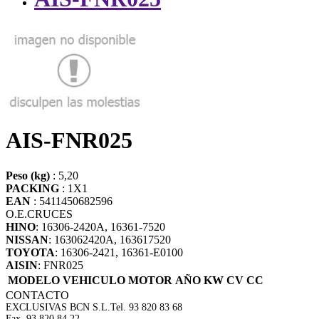
AIS-FNR025
Peso (kg)
: 5,20
PACKING
: 1X1
EAN
: 5411450682596
O.E.
CRUCES
HINO
: 16306-2420A, 16361-7520
NISSAN
: 163062420A, 163617520
TOYOTA
: 16306-2421, 16361-E0100
AISIN
: FNR025
MODELO VEHICULO
MOTOR
AÑO
KW
CV
CC
CONTACTO
EXCLUSIVAS BCN S.L.
Tel. 93 820 83 68
Fax. 93 820 84 22