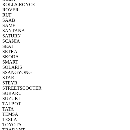
ROLLS-ROYCE
ROVER
RUF
SAAB
SAME
SANTANA
SATURN
SCANIA
SEAT
SETRA
SKODA
SMART
SOLARIS
SSANGYONG
STAR
STEYR
STREETSCOOTER
SUBARU
SUZUKI
TALBOT
TATA
TEMSA
TESLA
TOYOTA
TRABANT