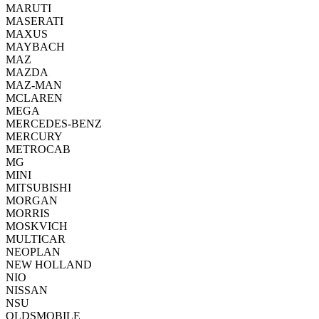
MARUTI
MASERATI
MAXUS
MAYBACH
MAZ
MAZDA
MAZ-MAN
MCLAREN
MEGA
MERCEDES-BENZ
MERCURY
METROCAB
MG
MINI
MITSUBISHI
MORGAN
MORRIS
MOSKVICH
MULTICAR
NEOPLAN
NEW HOLLAND
NIO
NISSAN
NSU
OLDSMOBILE