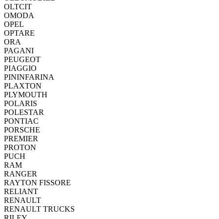
OLTCIT
OMODA
OPEL
OPTARE
ORA
PAGANI
PEUGEOT
PIAGGIO
PININFARINA
PLAXTON
PLYMOUTH
POLARIS
POLESTAR
PONTIAC
PORSCHE
PREMIER
PROTON
PUCH
RAM
RANGER
RAYTON FISSORE
RELIANT
RENAULT
RENAULT TRUCKS
RILEY