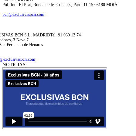
Pol. Ind. El Prat, Ronda de les Conques, Parc. 11-15 08180 MOIÀ
bcn@exclusivasbcn.com
SIVAS BCN S.L. MADRID
Tel. 91 069 13 74
adores, 3 Nave 7
San Fernando de Henares
@exclusivasbcn.com
NOTICIAS