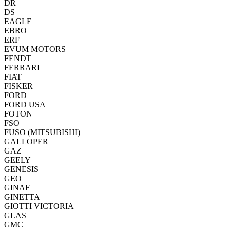
DR
DS
EAGLE
EBRO
ERF
EVUM MOTORS
FENDT
FERRARI
FIAT
FISKER
FORD
FORD USA
FOTON
FSO
FUSO (MITSUBISHI)
GALLOPER
GAZ
GEELY
GENESIS
GEO
GINAF
GINETTA
GIOTTI VICTORIA
GLAS
GMC