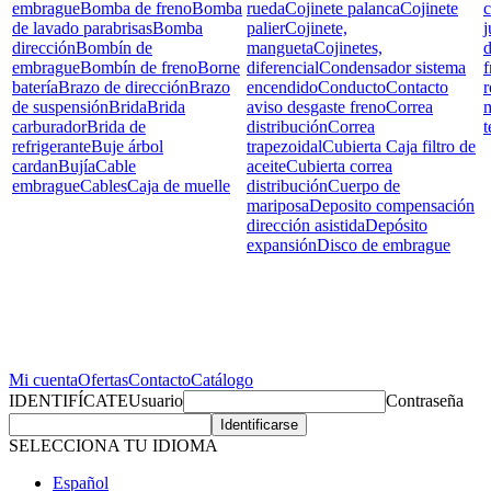
embrague
Bomba de freno
Bomba
rueda
Cojinete palanca
Cojinete
c
de lavado parabrisas
Bomba
palier
Cojinete,
j
dirección
Bombín de
mangueta
Cojinetes,
d
embrague
Bombín de freno
Borne
diferencial
Condensador sistema
f
batería
Brazo de dirección
Brazo
encendido
Conducto
Contacto
r
de suspensión
Brida
Brida
aviso desgaste freno
Correa
carburador
Brida de
distribución
Correa
t
refrigerante
Buje árbol
trapezoidal
Cubierta Caja filtro de
cardan
Bujía
Cable
aceite
Cubierta correa
embrague
Cables
Caja de muelle
distribución
Cuerpo de
mariposa
Deposito compensación
dirección asistida
Depósito
expansión
Disco de embrague
Mi cuenta
Ofertas
Contacto
Catálogo
IDENTIFÍCATE
Usuario
Contraseña
SELECCIONA TU IDIOMA
Español