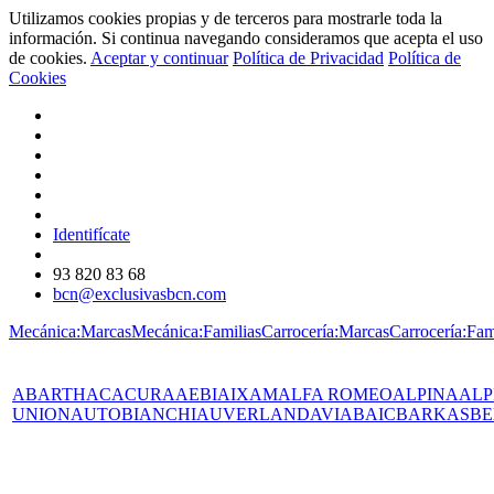
Utilizamos cookies propias y de terceros para mostrarle toda la
información. Si continua navegando consideramos que acepta el uso
de cookies.
Aceptar y continuar
Política de Privacidad
Política de
Cookies
Identifícate
93 820 83 68
bcn@exclusivasbcn.com
Mecánica:Marcas
Mecánica:Familias
Carrocería:Marcas
Carrocería:Fam
ABARTH
AC
ACURA
AEBI
AIXAM
ALFA ROMEO
ALPINA
ALP
UNION
AUTOBIANCHI
AUVERLAND
AVIA
BAIC
BARKAS
BE