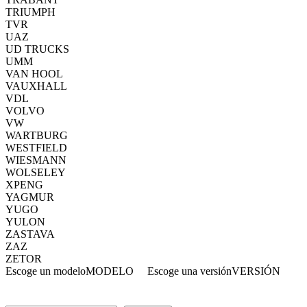
TRIUMPH
TVR
UAZ
UD TRUCKS
UMM
VAN HOOL
VAUXHALL
VDL
VOLVO
VW
WARTBURG
WESTFIELD
WIESMANN
WOLSELEY
XPENG
YAGMUR
YUGO
YULON
ZASTAVA
ZAZ
ZETOR
Escoge un modelo
MODELO
Escoge una versión
VERSIÓN