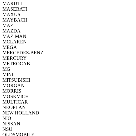
MARUTI
MASERATI
MAXUS
MAYBACH
MAZ
MAZDA
MAZ-MAN
MCLAREN
MEGA
MERCEDES-BENZ
MERCURY
METROCAB
MG
MINI
MITSUBISHI
MORGAN
MORRIS
MOSKVICH
MULTICAR
NEOPLAN
NEW HOLLAND
NIO
NISSAN
NSU
OLDSMOBILE