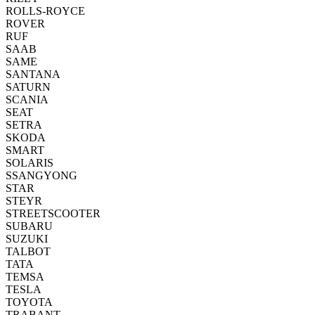
ROLLS-ROYCE
ROVER
RUF
SAAB
SAME
SANTANA
SATURN
SCANIA
SEAT
SETRA
SKODA
SMART
SOLARIS
SSANGYONG
STAR
STEYR
STREETSCOOTER
SUBARU
SUZUKI
TALBOT
TATA
TEMSA
TESLA
TOYOTA
TRABANT