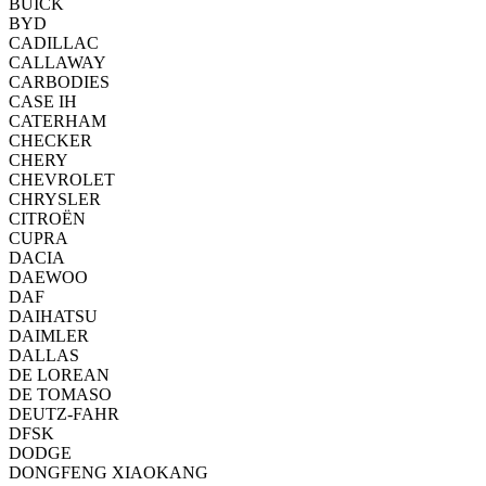
BUICK
BYD
CADILLAC
CALLAWAY
CARBODIES
CASE IH
CATERHAM
CHECKER
CHERY
CHEVROLET
CHRYSLER
CITROËN
CUPRA
DACIA
DAEWOO
DAF
DAIHATSU
DAIMLER
DALLAS
DE LOREAN
DE TOMASO
DEUTZ-FAHR
DFSK
DODGE
DONGFENG XIAOKANG