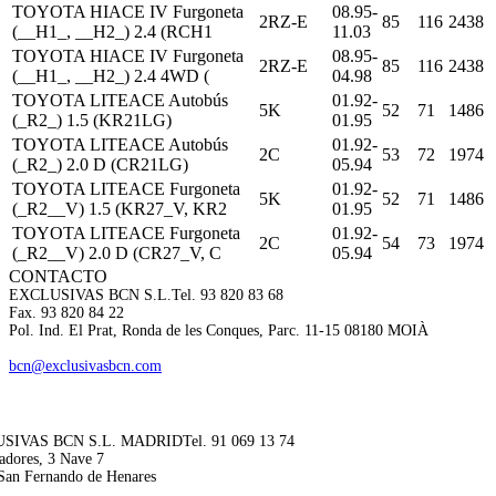
TOYOTA HIACE IV Furgoneta
08.95-
2RZ-E
85
116
2438
(__H1_, __H2_) 2.4 (RCH1
11.03
TOYOTA HIACE IV Furgoneta
08.95-
2RZ-E
85
116
2438
(__H1_, __H2_) 2.4 4WD (
04.98
TOYOTA LITEACE Autobús
01.92-
5K
52
71
1486
(_R2_) 1.5 (KR21LG)
01.95
TOYOTA LITEACE Autobús
01.92-
2C
53
72
1974
(_R2_) 2.0 D (CR21LG)
05.94
TOYOTA LITEACE Furgoneta
01.92-
5K
52
71
1486
(_R2__V) 1.5 (KR27_V, KR2
01.95
TOYOTA LITEACE Furgoneta
01.92-
2C
54
73
1974
(_R2__V) 2.0 D (CR27_V, C
05.94
CONTACTO
EXCLUSIVAS BCN S.L.
Tel. 93 820 83 68
Fax. 93 820 84 22
Pol. Ind. El Prat, Ronda de les Conques, Parc. 11-15 08180 MOIÀ
bcn@exclusivasbcn.com
SIVAS BCN S.L. MADRID
Tel. 91 069 13 74
adores, 3 Nave 7
San Fernando de Henares