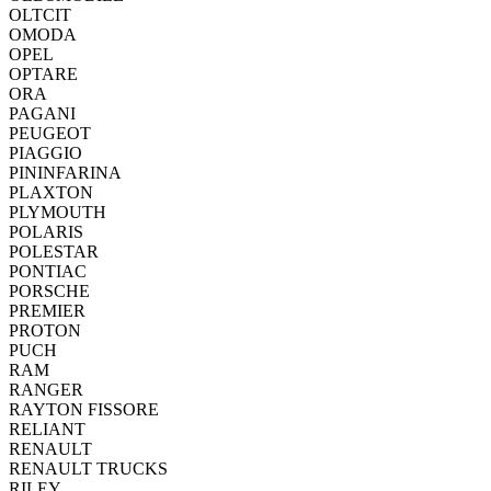
OLTCIT
OMODA
OPEL
OPTARE
ORA
PAGANI
PEUGEOT
PIAGGIO
PININFARINA
PLAXTON
PLYMOUTH
POLARIS
POLESTAR
PONTIAC
PORSCHE
PREMIER
PROTON
PUCH
RAM
RANGER
RAYTON FISSORE
RELIANT
RENAULT
RENAULT TRUCKS
RILEY