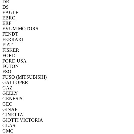
DR
DS
EAGLE
EBRO
ERF
EVUM MOTORS
FENDT
FERRARI
FIAT
FISKER
FORD
FORD USA
FOTON
FSO
FUSO (MITSUBISHI)
GALLOPER
GAZ
GEELY
GENESIS
GEO
GINAF
GINETTA
GIOTTI VICTORIA
GLAS
GMC