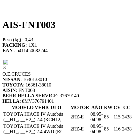
AIS-FNT003
Peso (kg)
: 0,43
PACKING
: 1X1
EAN
: 5411450682244
8
O.E.
CRUCES
NISSAN
: 1636138010
TOYOTA
: 16361-38010
AISIN
: FNT003
BEHR HELLA SERVICE
: 37679140
HELLA
: 8MV376791401
MODELO VEHICULO
MOTOR
AÑO
KW
CV
CC
TOYOTA HIACE IV Autobús
08.95-
2RZ-E
85
115
2438
(__H1_, __H2_) 2.4 (RCH12,
04.98
TOYOTA HIACE IV Autobús
08.95-
2RZ-E
85
116
2438
(__H1_, __H2_) 2.4 4WD (RC
04.98