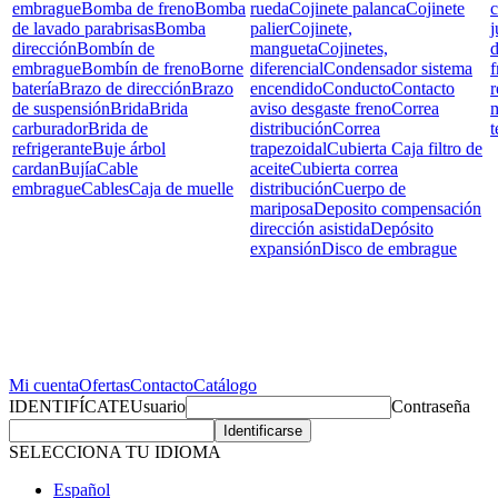
embrague
Bomba de freno
Bomba
rueda
Cojinete palanca
Cojinete
c
de lavado parabrisas
Bomba
palier
Cojinete,
j
dirección
Bombín de
mangueta
Cojinetes,
d
embrague
Bombín de freno
Borne
diferencial
Condensador sistema
f
batería
Brazo de dirección
Brazo
encendido
Conducto
Contacto
r
de suspensión
Brida
Brida
aviso desgaste freno
Correa
carburador
Brida de
distribución
Correa
t
refrigerante
Buje árbol
trapezoidal
Cubierta Caja filtro de
cardan
Bujía
Cable
aceite
Cubierta correa
embrague
Cables
Caja de muelle
distribución
Cuerpo de
mariposa
Deposito compensación
dirección asistida
Depósito
expansión
Disco de embrague
Mi cuenta
Ofertas
Contacto
Catálogo
IDENTIFÍCATE
Usuario
Contraseña
SELECCIONA TU IDIOMA
Español