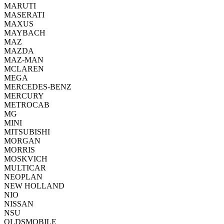
MARUTI
MASERATI
MAXUS
MAYBACH
MAZ
MAZDA
MAZ-MAN
MCLAREN
MEGA
MERCEDES-BENZ
MERCURY
METROCAB
MG
MINI
MITSUBISHI
MORGAN
MORRIS
MOSKVICH
MULTICAR
NEOPLAN
NEW HOLLAND
NIO
NISSAN
NSU
OLDSMOBILE