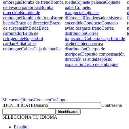
embrague
Bomba de freno
Bomba
rueda
Cojinete palanca
Cojinete
c
de lavado parabrisas
Bomba
palier
Cojinete,
j
dirección
Bombín de
mangueta
Cojinetes,
d
embrague
Bombín de freno
Borne
diferencial
Condensador sistema
f
batería
Brazo de dirección
Brazo
encendido
Conducto
Contacto
r
de suspensión
Brida
Brida
aviso desgaste freno
Correa
carburador
Brida de
distribución
Correa
t
refrigerante
Buje árbol
trapezoidal
Cubierta Caja filtro de
cardan
Bujía
Cable
aceite
Cubierta correa
embrague
Cables
Caja de muelle
distribución
Cuerpo de
mariposa
Deposito compensación
dirección asistida
Depósito
expansión
Disco de embrague
Mi cuenta
Ofertas
Contacto
Catálogo
IDENTIFÍCATE
Usuario
Contraseña
SELECCIONA TU IDIOMA
Español