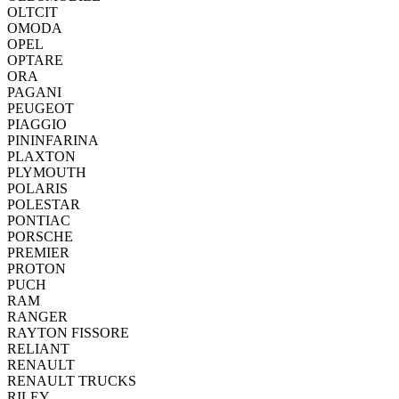
OLTCIT
OMODA
OPEL
OPTARE
ORA
PAGANI
PEUGEOT
PIAGGIO
PININFARINA
PLAXTON
PLYMOUTH
POLARIS
POLESTAR
PONTIAC
PORSCHE
PREMIER
PROTON
PUCH
RAM
RANGER
RAYTON FISSORE
RELIANT
RENAULT
RENAULT TRUCKS
RILEY