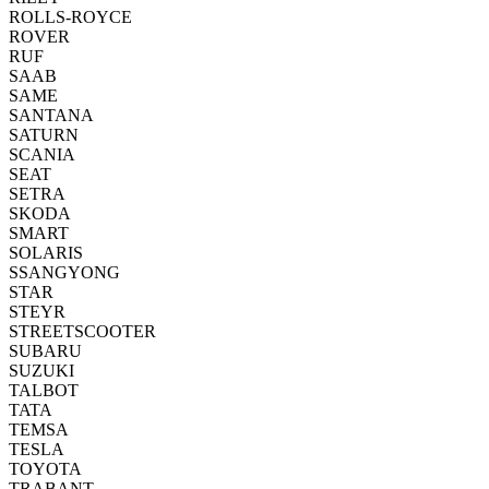
ROLLS-ROYCE
ROVER
RUF
SAAB
SAME
SANTANA
SATURN
SCANIA
SEAT
SETRA
SKODA
SMART
SOLARIS
SSANGYONG
STAR
STEYR
STREETSCOOTER
SUBARU
SUZUKI
TALBOT
TATA
TEMSA
TESLA
TOYOTA
TRABANT