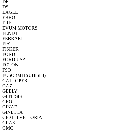
DR
DS
EAGLE
EBRO
ERF
EVUM MOTORS
FENDT
FERRARI
FIAT
FISKER
FORD
FORD USA
FOTON
FSO
FUSO (MITSUBISHI)
GALLOPER
GAZ
GEELY
GENESIS
GEO
GINAF
GINETTA
GIOTTI VICTORIA
GLAS
GMC