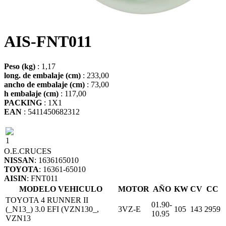
AIS-FNT011
Peso (kg)
: 1,17
long. de embalaje (cm)
: 233,00
ancho de embalaje (cm)
: 73,00
h embalaje (cm)
: 117,00
PACKING
: 1X1
EAN
: 5411450682312
1
O.E.
CRUCES
NISSAN
: 1636165010
TOYOTA
: 16361-65010
AISIN
: FNT011
MODELO VEHICULO
MOTOR
AÑO
KW
CV
CC
TOYOTA 4 RUNNER II
01.90-
(_N13_) 3.0 EFI (VZN130_,
3VZ-E
105
143
2959
10.95
VZN13