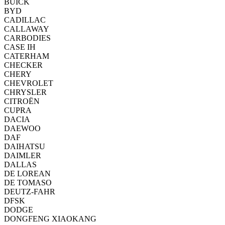
BUICK
BYD
CADILLAC
CALLAWAY
CARBODIES
CASE IH
CATERHAM
CHECKER
CHERY
CHEVROLET
CHRYSLER
CITROËN
CUPRA
DACIA
DAEWOO
DAF
DAIHATSU
DAIMLER
DALLAS
DE LOREAN
DE TOMASO
DEUTZ-FAHR
DFSK
DODGE
DONGFENG XIAOKANG