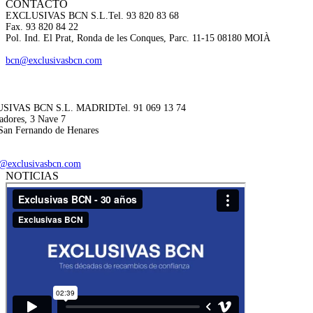
CONTACTO
EXCLUSIVAS BCN S.L.
Tel. 93 820 83 68
Fax. 93 820 84 22
Pol. Ind. El Prat, Ronda de les Conques, Parc. 11-15 08180 MOIÀ
bcn@exclusivasbcn.com
SIVAS BCN S.L. MADRID
Tel. 91 069 13 74
adores, 3 Nave 7
San Fernando de Henares
@exclusivasbcn.com
NOTICIAS