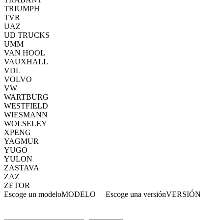
TRIUMPH
TVR
UAZ
UD TRUCKS
UMM
VAN HOOL
VAUXHALL
VDL
VOLVO
VW
WARTBURG
WESTFIELD
WIESMANN
WOLSELEY
XPENG
YAGMUR
YUGO
YULON
ZASTAVA
ZAZ
ZETOR
Escoge un modelo
MODELO
Escoge una versión
VERSIÓN