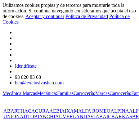
Utilizamos cookies propias y de terceros para mostrarle toda la
información. Si continua navegando consideramos que acepta el uso
de cookies.
Aceptar y continuar
Política de Privacidad
Política de
Cookies
Identifícate
93 820 83 68
bcn@exclusivasbcn.com
Mecánica:Marcas
Mecánica:Familias
Carrocería:Marcas
Carrocería:Fam
ABARTH
AC
ACURA
AEBI
AIXAM
ALFA ROMEO
ALPINA
ALP
UNION
AUTOBIANCHI
AUVERLAND
AVIA
BAIC
BARKAS
BE