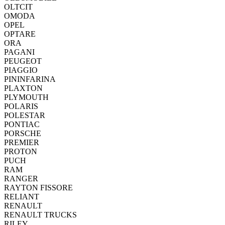
OLTCIT
OMODA
OPEL
OPTARE
ORA
PAGANI
PEUGEOT
PIAGGIO
PININFARINA
PLAXTON
PLYMOUTH
POLARIS
POLESTAR
PONTIAC
PORSCHE
PREMIER
PROTON
PUCH
RAM
RANGER
RAYTON FISSORE
RELIANT
RENAULT
RENAULT TRUCKS
RILEY