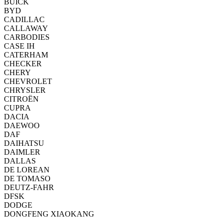
BUICK
BYD
CADILLAC
CALLAWAY
CARBODIES
CASE IH
CATERHAM
CHECKER
CHERY
CHEVROLET
CHRYSLER
CITROËN
CUPRA
DACIA
DAEWOO
DAF
DAIHATSU
DAIMLER
DALLAS
DE LOREAN
DE TOMASO
DEUTZ-FAHR
DFSK
DODGE
DONGFENG XIAOKANG