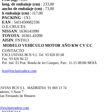
long. de embalaje (cm)
: 233,00
ancho de embalaje (cm)
: 73,00
h embalaje (cm)
: 117,00
PACKING
: 1X1
EAN
: 5411450682336
O.E.
CRUCES
NISSAN
: 1636141090
TOYOTA
: 16361-41090
AISIN
: FNT013
MODELO VEHICULO
MOTOR
AÑO
KW
CV
CC
CONTACTO
EXCLUSIVAS BCN S.L.
Tel. 93 820 83 68
Fax. 93 820 84 22
Pol. Ind. El Prat, Ronda de les Conques, Parc. 11-15 08180 MOIÀ
bcn@exclusivasbcn.com
SIVAS BCN S.L. MADRID
Tel. 91 069 13 74
adores, 3 Nave 7
San Fernando de Henares
@exclusivasbcn.com