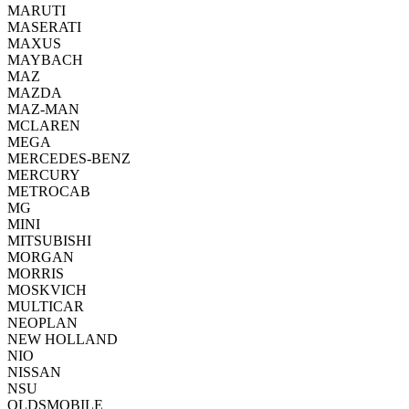
MARUTI
MASERATI
MAXUS
MAYBACH
MAZ
MAZDA
MAZ-MAN
MCLAREN
MEGA
MERCEDES-BENZ
MERCURY
METROCAB
MG
MINI
MITSUBISHI
MORGAN
MORRIS
MOSKVICH
MULTICAR
NEOPLAN
NEW HOLLAND
NIO
NISSAN
NSU
OLDSMOBILE