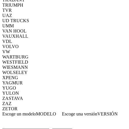
TRIUMPH
TVR
UAZ
UD TRUCKS
UMM
VAN HOOL
VAUXHALL
VDL
VOLVO
VW
WARTBURG
WESTFIELD
WIESMANN
WOLSELEY
XPENG
YAGMUR
YUGO
YULON
ZASTAVA
ZAZ
ZETOR
Escoge un modelo
MODELO
Escoge una versión
VERSIÓN