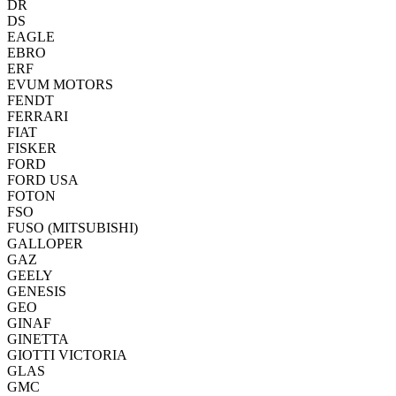
DR
DS
EAGLE
EBRO
ERF
EVUM MOTORS
FENDT
FERRARI
FIAT
FISKER
FORD
FORD USA
FOTON
FSO
FUSO (MITSUBISHI)
GALLOPER
GAZ
GEELY
GENESIS
GEO
GINAF
GINETTA
GIOTTI VICTORIA
GLAS
GMC