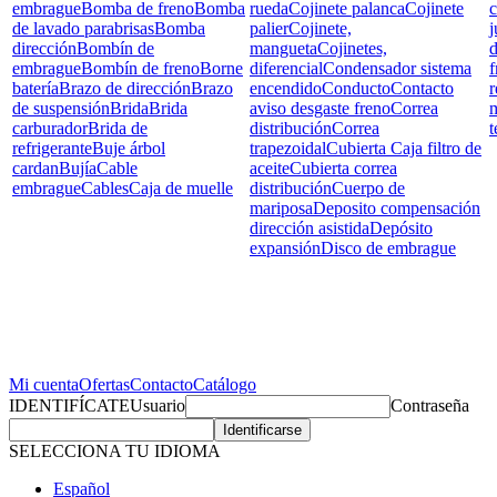
embrague
Bomba de freno
Bomba
rueda
Cojinete palanca
Cojinete
c
de lavado parabrisas
Bomba
palier
Cojinete,
j
dirección
Bombín de
mangueta
Cojinetes,
d
embrague
Bombín de freno
Borne
diferencial
Condensador sistema
f
batería
Brazo de dirección
Brazo
encendido
Conducto
Contacto
r
de suspensión
Brida
Brida
aviso desgaste freno
Correa
carburador
Brida de
distribución
Correa
t
refrigerante
Buje árbol
trapezoidal
Cubierta Caja filtro de
cardan
Bujía
Cable
aceite
Cubierta correa
embrague
Cables
Caja de muelle
distribución
Cuerpo de
mariposa
Deposito compensación
dirección asistida
Depósito
expansión
Disco de embrague
Mi cuenta
Ofertas
Contacto
Catálogo
IDENTIFÍCATE
Usuario
Contraseña
SELECCIONA TU IDIOMA
Español