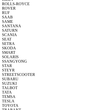
ROLLS-ROYCE
ROVER
RUF
SAAB
SAME
SANTANA
SATURN
SCANIA
SEAT
SETRA
SKODA
SMART
SOLARIS
SSANGYONG
STAR
STEYR
STREETSCOOTER
SUBARU
SUZUKI
TALBOT
TATA
TEMSA
TESLA
TOYOTA
TRABANT