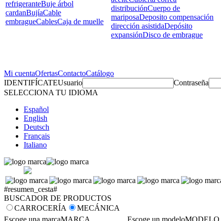
refrigerante
Buje árbol
distribución
Cuerpo de
cardan
Bujía
Cable
mariposa
Deposito compensación
embrague
Cables
Caja de muelle
dirección asistida
Depósito
expansión
Disco de embrague
Mi cuenta
Ofertas
Contacto
Catálogo
IDENTIFÍCATE
Usuario
Contraseña
SELECCIONA TU IDIOMA
Español
English
Deutsch
Français
Italiano
#resumen_cesta#
BUSCADOR DE PRODUCTOS
CARROCERÍA
MECÁNICA
Escoge una marca
MARCA
Escoge un modelo
MODELO