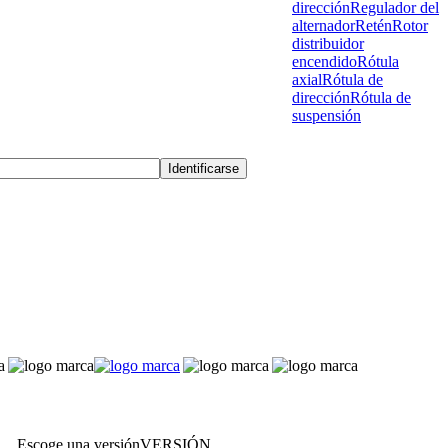
dirección
Regulador del
alternador
Retén
Rotor
distribuidor
encendido
Rótula
axial
Rótula de
dirección
Rótula de
suspensión
Escoge una versión
VERSIÓN