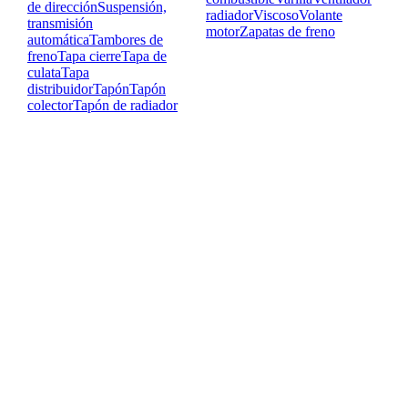
de dirección
Suspensión,
radiador
Viscoso
Volante
transmisión
motor
Zapatas de freno
automática
Tambores de
freno
Tapa cierre
Tapa de
culata
Tapa
distribuidor
Tapón
Tapón
colector
Tapón de radiador