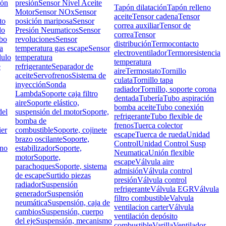
ión
presión
Sensor Nivel Aceite
Tapón dilatación
Tapón relleno
Motor
Sensor NOx
Sensor
aceite
Tensor cadena
Tensor
to
posición mariposa
Sensor
correa auxiliar
Tensor de
do
Presión Neumaticos
Sensor
correa
Tensor
bo
revoluciones
Sensor
distribución
Termocontacto
a
temperatura gas escape
Sensor
electroventilador
Termoresistencia
ulo
temperatura
temperatura
e
refrigerante
Separador de
aire
Termostato
Tornillo
aceite
Servofrenos
Sistema de
culata
Tornillo tapa
inyección
Sonda
radiador
Tornillo, soporte corona
Lambda
Soporte caja filtro
dentada
Tubería
Tubo aspiración
aire
Soporte elástico,
bomba aceite
Tubo conexión
el
suspensión del motor
Soporte,
refrigerante
Tubo flexible de
bomba de
frenos
Tuerca colector
ier
combustible
Soporte, cojinete
escape
Tuerca de rueda
Unidad
brazo oscilante
Soporte,
Control
Unidad Control Susp
rno
estabilizador
Soporte,
Neumatica
Unión flexible
motor
Soporte,
escape
Válvula aire
parachoques
Soporte, sistema
admisión
Válvula control
de escape
Surtido piezas
presión
Válvula control
radiador
Suspensión
refrigerante
Válvula EGR
Válvula
generador
Suspensión
filtro combustible
Valvula
neumática
Suspensión, caja de
ventilacion carter
Válvula
cambios
Suspensión, cuerpo
ventilación depósito
del eje
Suspensión, mecanismo
combustible
Varilla
Ventilador