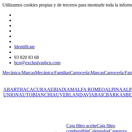
Utilizamos cookies propias y de terceros para mostrarle toda la info
Identifícate
93 820 83 68
bcn@exclusivasbcn.com
Mecánica:Marcas
Mecánica:Familias
Carrocería:Marcas
Carrocería:Fam
ABARTH
AC
ACURA
AEBI
AIXAM
ALFA ROMEO
ALPINA
ALP
UNION
AUTOBIANCHI
AUVERLAND
AVIA
BAIC
BARKAS
BE
Caja filtro aceite
Caja filtro
combustible
Calentador
Caperuza