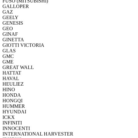
FUSO (MITSUBISHI)
GALLOPER
GAZ
GEELY
GENESIS
GEO
GINAF
GINETTA
GIOTTI VICTORIA
GLAS
GMC
GME
GREAT WALL
HATTAT
HAVAL
HEULIEZ
HINO
HONDA
HONGQI
HUMMER
HYUNDAI
ICKX
INFINITI
INNOCENTI
INTERNATIONAL HARVESTER