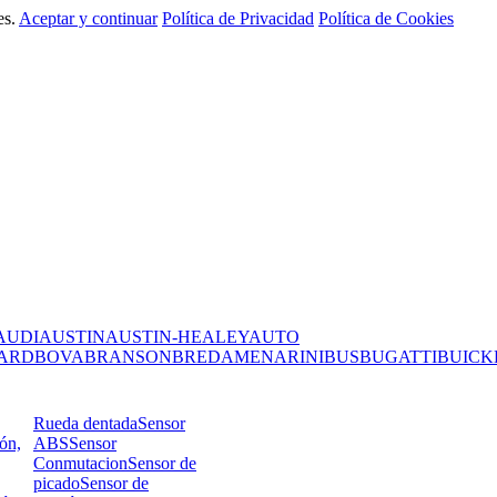
es.
Aceptar y continuar
Política de Privacidad
Política de Cookies
AUDI
AUSTIN
AUSTIN-HEALEY
AUTO
ARD
BOVA
BRANSON
BREDAMENARINIBUS
BUGATTI
BUICK
Rueda dentada
Sensor
ión,
ABS
Sensor
Conmutacion
Sensor de
picado
Sensor de