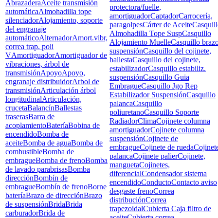
Abrazadera
Aceite transmisión
protectora/fuelle,
automática
Almohadilla tope
amortiguador
Captador
Carrocería,
silenciador
Alojamiento, soporte
paragolpes
Cárter de Aceite
Casquil
del engranaje
Almohadilla Tope Susp
Casquillo
automático
Alternador
Amort.vibr,
Alojamiento Muelle
Casquillo braz
correa trap. poli
suspensión
Casquillo del cojinete,
V
Amortiguador
Amortiguador de
ballesta
Casquillo del cojinete,
vibraciones, árbol de
estabilizador
Casquillo estabiliz.
transmisión
Apoyo
Apoyo,
suspensión
Casquillo Guia
engranaje distribuidor
Arbol de
Embrague
Casquillo Jgo Rep
transmisión
Articulación árbol
Estabilizador Suspensión
Casquillo
longitudinal
Articulación,
palanca
Casquillo
cruceta
Balancín
Ballestas
poliuretano
Casquillo Soporte
traseras
Barra de
Radiador
Clima
Cojinete columna
acoplamiento
Batería
Bobina de
amortiguador
Cojinete columna
encendido
Bomba de
suspensión
Cojinete de
aceite
Bomba de agua
Bomba de
embrague
Cojinete de rueda
Cojinet
combustible
Bomba de
palanca
Cojinete palier
Cojinete,
embrague
Bomba de freno
Bomba
mangueta
Cojinetes,
de lavado parabrisas
Bomba
diferencial
Condensador sistema
dirección
Bombín de
encendido
Conducto
Contacto aviso
embrague
Bombín de freno
Borne
desgaste freno
Correa
batería
Brazo de dirección
Brazo
distribución
Correa
de suspensión
Brida
Brida
trapezoidal
Cubierta Caja filtro de
carburador
Brida de
aceite
Cubierta correa