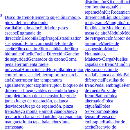
distribución
Kit distribuc
con bomba agua
Kit
reparación
Kit Rodamien
lo
Disco de freno
Elemento sujeción
Émbolo,
diferencial
Líquido
Líqui
pinza del freno
Embudo
refrigerante
Manguito/Tu
o
varilla
Empalmador
Enfriador gases
flexible aire
Medidor de l
escape
Engranaje de
masa de aire
Módulo
Mód
dirección
Escobilla
Espárrago
Estabilizador
de refrigeración
Motor d
suspensión
Filtro combustible
Filtro de
arranque
Muelle de
aceite
Filtro de aire
Filtro habitáculo
Filtro
suspensión
Muelle
hidráulico
Fuelle
Fuelle Dirección
Gancho
Neumático,
de seguridad
Generador de ozono
Goma
Maletero/Carga
Muelles
pedal
Herramienta fuelle
zapatas de freno
Muñón d
universal
Homocinética
Horquilla
Interruptor
eje, suspensión de
control pres. aceite
Interruptor luz marcha
rueda
Palanca cambio
Pal
atrás
Interruptor luz temperatura
diferencial
Pastillas de
agua
Interruptor stop
Interruptor, bloqueo de
freno
Pedal embrague
Pe
e
diferencial
Juego cables encendido
Juego
de rueda
Pinza de
completo brazo de suspensión
Juego de
freno
Platino
Polea
juntas
Juego de reparación, palanca
alternador
Polea
desviadora
Juego de reparación, pinza
cigueñal
Polea
freno
Juego montaje amortiguador
Juego
Servobomba
Polea
reparación barra oscilante
Juego reparación
tensora
Prensa de
mangueta
Junta tapa balancines
Junta
embrague
Radiador de
termostato
aceite
Reenvío de