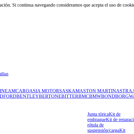
rmación. Si continua navegando consideramos que acepta el uso de cooki
ilias
INE
AMC
ARO
ASIA MOTORS
ASKAM
ASTON MARTIN
ASTRA
DFORD
BENTLEY
BERTONE
BITTER
BMC
BMW
BOND
BORGW
Junta tórica
Kit de
embrague
Kit de reparac
rótula de
suspensión/carga
Kit