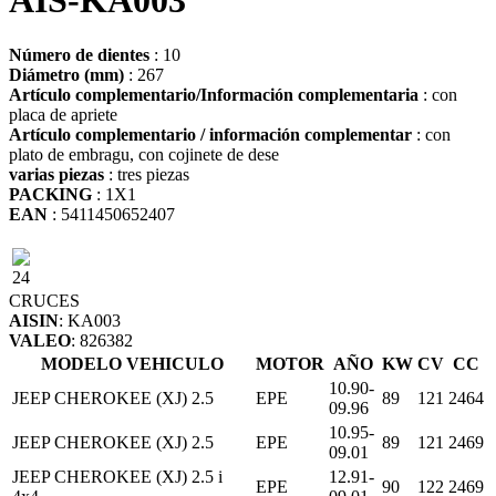
AIS-KA003
Número de dientes
: 10
Diámetro (mm)
: 267
Artículo complementario/Información complementaria
: con
placa de apriete
Artículo complementario / información complementar
: con
plato de embragu, con cojinete de dese
varias piezas
: tres piezas
PACKING
: 1X1
EAN
: 5411450652407
24
CRUCES
AISIN
: KA003
VALEO
: 826382
MODELO VEHICULO
MOTOR
AÑO
KW
CV
CC
10.90-
JEEP CHEROKEE (XJ) 2.5
EPE
89
121
2464
09.96
10.95-
JEEP CHEROKEE (XJ) 2.5
EPE
89
121
2469
09.01
JEEP CHEROKEE (XJ) 2.5 i
12.91-
EPE
90
122
2469