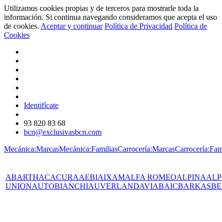
Utilizamos cookies propias y de terceros para mostrarle toda la
información. Si continua navegando consideramos que acepta el uso
de cookies.
Aceptar y continuar
Política de Privacidad
Política de
Cookies
Identifícate
93 820 83 68
bcn@exclusivasbcn.com
Mecánica:Marcas
Mecánica:Familias
Carrocería:Marcas
Carrocería:Fam
ABARTH
AC
ACURA
AEBI
AIXAM
ALFA ROMEO
ALPINA
ALP
UNION
AUTOBIANCHI
AUVERLAND
AVIA
BAIC
BARKAS
BE