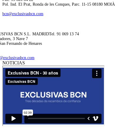
Pol. Ind. El Prat, Ronda de les Conques, Parc. 11-15 08180 MOIÀ
bcn@exclusivasbcn.com
SIVAS BCN S.L. MADRID
Tel. 91 069 13 74
adores, 3 Nave 7
San Fernando de Henares
@exclusivasbcn.com
NOTICIAS