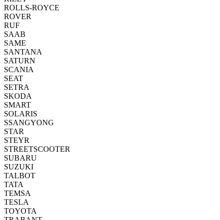
ROLLS-ROYCE
ROVER
RUF
SAAB
SAME
SANTANA
SATURN
SCANIA
SEAT
SETRA
SKODA
SMART
SOLARIS
SSANGYONG
STAR
STEYR
STREETSCOOTER
SUBARU
SUZUKI
TALBOT
TATA
TEMSA
TESLA
TOYOTA
TRABANT