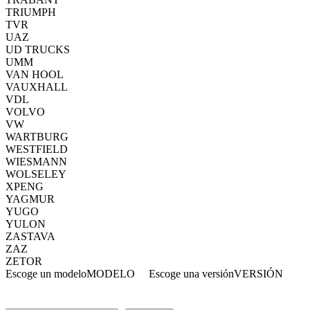
TRIUMPH
TVR
UAZ
UD TRUCKS
UMM
VAN HOOL
VAUXHALL
VDL
VOLVO
VW
WARTBURG
WESTFIELD
WIESMANN
WOLSELEY
XPENG
YAGMUR
YUGO
YULON
ZASTAVA
ZAZ
ZETOR
Escoge un modelo
MODELO
Escoge una versión
VERSIÓN