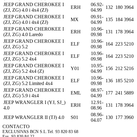
JEEP GRAND CHEROKEE I
06.92-
ERH
132
180
3964
(ZJ, ZG) 4.0 i 4x4 (ZJ)
04.99
JEEP GRAND CHEROKEE I
09.91-
MX
135
184
3964
(ZJ, ZG) 4.0 i 4x4 (ZJ)
04.99
JEEP GRAND CHEROKEE I
10.96-
ERH
131
178
3964
(ZJ, ZG) 4.0 Laredo
09.98
JEEP GRAND CHEROKEE I
10.96-
ELF
164
223
5210
(ZJ, ZG) 5.2
09.98
JEEP GRAND CHEROKEE I
10.96-
ELF
164
223
5210
(ZJ, ZG) 5.2 4x4
09.98
JEEP GRAND CHEROKEE I
10.95-
Y01
156
212
5216
(ZJ, ZG) 5.2 4x4 (Z)
04.99
JEEP GRAND CHEROKEE I
10.96-
ELF
136
185
5210
(ZJ, ZG) 5.2 Limited 4x4
09.98
JEEP GRAND CHEROKEE I
08.97-
EML
177
241
5889
(ZJ, ZG) 5.9 i 4x4
04.99
JEEP WRANGLER I (YJ, SJ_)
12.91-
ERH
131
178
3964
4.0
08.96
08.96-
JEEP WRANGLER II (TJ) 4.0
S01
130
177
3960
04.07
CONTACTO
EXCLUSIVAS BCN S.L.
Tel. 93 820 83 68
Fax. 93 820 84 22