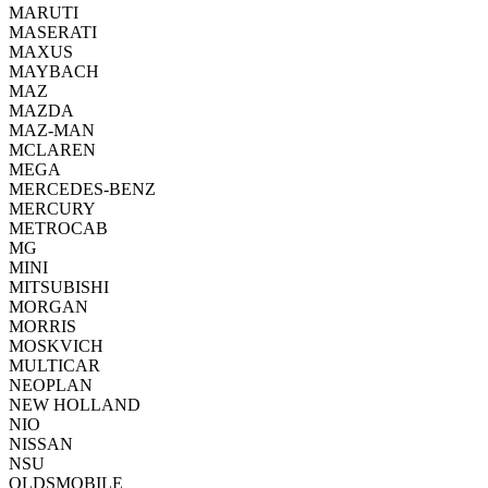
MARUTI
MASERATI
MAXUS
MAYBACH
MAZ
MAZDA
MAZ-MAN
MCLAREN
MEGA
MERCEDES-BENZ
MERCURY
METROCAB
MG
MINI
MITSUBISHI
MORGAN
MORRIS
MOSKVICH
MULTICAR
NEOPLAN
NEW HOLLAND
NIO
NISSAN
NSU
OLDSMOBILE