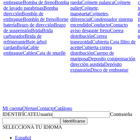
embrague
Bomba de freno
Bomba
rueda
Cojinete palanca
Cojinete
c
de lavado parabrisas
Bomba
palier
Cojinete,
j
dirección
Bombín de
mangueta
Cojinetes,
d
embrague
Bombín de freno
Borne
diferencial
Condensador sistema
f
batería
Brazo de dirección
Brazo
encendido
Conducto
Contacto
r
de suspensión
Brida
Brida
aviso desgaste freno
Correa
carburador
Brida de
distribución
Correa
t
refrigerante
Buje árbol
trapezoidal
Cubierta Caja filtro de
cardan
Bujía
Cable
aceite
Cubierta correa
embrague
Cables
Caja de muelle
distribución
Cuerpo de
mariposa
Deposito compensación
dirección asistida
Depósito
expansión
Disco de embrague
Mi cuenta
Ofertas
Contacto
Catálogo
IDENTIFÍCATE
Usuario
Contraseña
SELECCIONA TU IDIOMA
Español