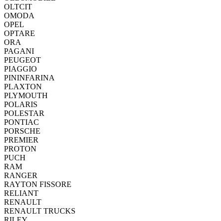
OLTCIT
OMODA
OPEL
OPTARE
ORA
PAGANI
PEUGEOT
PIAGGIO
PININFARINA
PLAXTON
PLYMOUTH
POLARIS
POLESTAR
PONTIAC
PORSCHE
PREMIER
PROTON
PUCH
RAM
RANGER
RAYTON FISSORE
RELIANT
RENAULT
RENAULT TRUCKS
RILEY