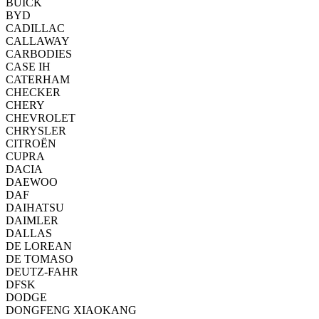
BUICK
BYD
CADILLAC
CALLAWAY
CARBODIES
CASE IH
CATERHAM
CHECKER
CHERY
CHEVROLET
CHRYSLER
CITROËN
CUPRA
DACIA
DAEWOO
DAF
DAIHATSU
DAIMLER
DALLAS
DE LOREAN
DE TOMASO
DEUTZ-FAHR
DFSK
DODGE
DONGFENG XIAOKANG