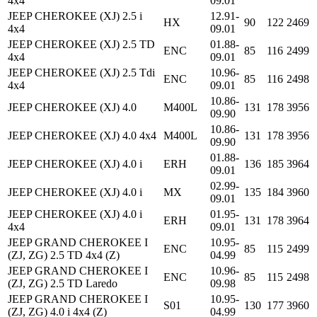
4x4
09.01
JEEP CHEROKEE (XJ) 2.5 i
12.91-
HX
90
122
2469
4x4
09.01
JEEP CHEROKEE (XJ) 2.5 TD
01.88-
ENC
85
116
2499
4x4
09.01
JEEP CHEROKEE (XJ) 2.5 Tdi
10.96-
ENC
85
116
2498
4x4
09.01
10.86-
JEEP CHEROKEE (XJ) 4.0
M400L
131
178
3956
09.90
10.86-
JEEP CHEROKEE (XJ) 4.0 4x4
M400L
131
178
3956
09.90
01.88-
JEEP CHEROKEE (XJ) 4.0 i
ERH
136
185
3964
09.01
02.99-
JEEP CHEROKEE (XJ) 4.0 i
MX
135
184
3960
09.01
JEEP CHEROKEE (XJ) 4.0 i
01.95-
ERH
131
178
3964
4x4
09.01
JEEP GRAND CHEROKEE I
10.95-
ENC
85
115
2499
(ZJ, ZG) 2.5 TD 4x4 (Z)
04.99
JEEP GRAND CHEROKEE I
10.96-
ENC
85
115
2498
(ZJ, ZG) 2.5 TD Laredo
09.98
JEEP GRAND CHEROKEE I
10.95-
S01
130
177
3960
(ZJ, ZG) 4.0 i 4x4 (Z)
04.99