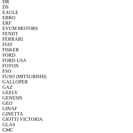
DR
DS
EAGLE
EBRO
ERF
EVUM MOTORS
FENDT
FERRARI
FIAT
FISKER
FORD
FORD USA
FOTON
FSO
FUSO (MITSUBISHI)
GALLOPER
GAZ
GEELY
GENESIS
GEO
GINAF
GINETTA
GIOTTI VICTORIA
GLAS
GMC