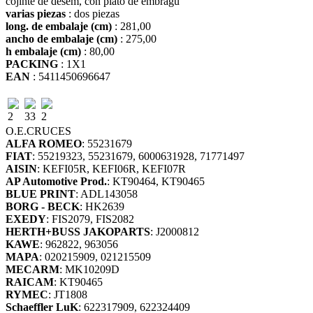
cojinte de desem, con plato de embragu
varias piezas
: dos piezas
long. de embalaje (cm)
: 281,00
ancho de embalaje (cm)
: 275,00
h embalaje (cm)
: 80,00
PACKING
: 1X1
EAN
: 5411450696647
2
33
2
O.E.
CRUCES
ALFA ROMEO
: 55231679
FIAT
: 55219323, 55231679, 6000631928, 71771497
AISIN
: KEFI05R, KEFI06R, KEFI07R
AP Automotive Prod.
: KT90464, KT90465
BLUE PRINT
: ADL143058
BORG - BECK
: HK2639
EXEDY
: FIS2079, FIS2082
HERTH+BUSS JAKOPARTS
: J2000812
KAWE
: 962822, 963056
MAPA
: 020215909, 021215509
MECARM
: MK10209D
RAICAM
: KT90465
RYMEC
: JT1808
Schaeffler LuK
: 622317909, 622324409