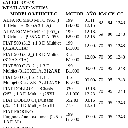
VALEO
: 832619
WESTLAKE
: WFT065
MODELO VEHICULO
MOTOR
AÑO
KW
CV
CC
ALFA ROMEO MITO (955_)
199
01.11-
62
84
1248
1.3 MultiJet (955AXT1A)
B4.000
12.15
ALFA ROMEO MITO (955_)
199
12.13-
59
80
1248
1.3 MultiJet (955AXT1A, 955
B8.000
12.15
FIAT 500 (312_) 1.3 D Multijet
199
12.09-.
70
95
1248
(312AXE1A)
B1.000
FIAT 500 (312_) 1.3 D Multijet
312
12.09-.
70
95
1248
(312AXE1A)
B1.000
FIAT 500 C (312_) 1.3 D
199
09.09-.
70
95
1248
Multijet (312CXE1A, 312AXE
B1.000
FIAT 500 C (312_) 1.3 D
312
09.09-.
70
95
1248
Multijet (312CXE1A, 312AXE
B1.000
FIAT DOBLO Caja/Chasis
330
03.16-
70
95
1248
(263_) 1.3 D Multijet (263H
A1.000
12.23
FIAT DOBLO Caja/Chasis
552 83
03.16-
70
95
1248
(263_) 1.3 D Multijet (263H
775
12.23
FIAT FIORINO
199
Furgoneta/monovolumen (225_)
07.09-.
70
95
1248
B1.000
1.3 D Mu