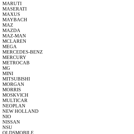
MARUTI
MASERATI
MAXUS
MAYBACH
MAZ
MAZDA
MAZ-MAN
MCLAREN
MEGA
MERCEDES-BENZ
MERCURY
METROCAB
MG
MINI
MITSUBISHI
MORGAN
MORRIS
MOSKVICH
MULTICAR
NEOPLAN
NEW HOLLAND
NIO
NISSAN
NSU
OLDSMOBILE