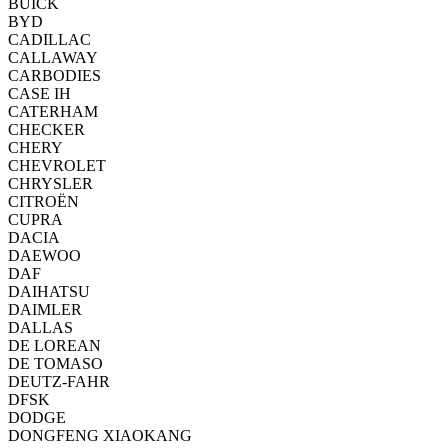
BUICK
BYD
CADILLAC
CALLAWAY
CARBODIES
CASE IH
CATERHAM
CHECKER
CHERY
CHEVROLET
CHRYSLER
CITROËN
CUPRA
DACIA
DAEWOO
DAF
DAIHATSU
DAIMLER
DALLAS
DE LOREAN
DE TOMASO
DEUTZ-FAHR
DFSK
DODGE
DONGFENG XIAOKANG