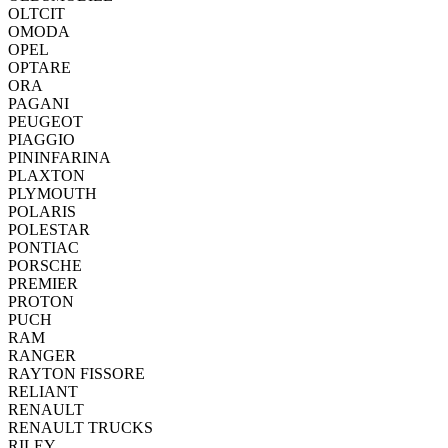
OLTCIT
OMODA
OPEL
OPTARE
ORA
PAGANI
PEUGEOT
PIAGGIO
PININFARINA
PLAXTON
PLYMOUTH
POLARIS
POLESTAR
PONTIAC
PORSCHE
PREMIER
PROTON
PUCH
RAM
RANGER
RAYTON FISSORE
RELIANT
RENAULT
RENAULT TRUCKS
RILEY