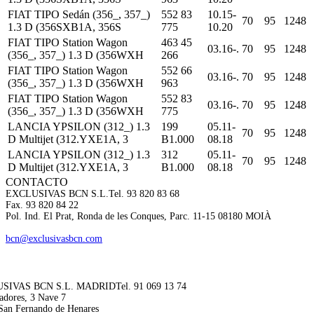
FIAT TIPO Sedán (356_, 357_)
552 83
10.15-
70
95
1248
1.3 D (356SXB1A, 356S
775
10.20
FIAT TIPO Station Wagon
463 45
03.16-.
70
95
1248
(356_, 357_) 1.3 D (356WXH
266
FIAT TIPO Station Wagon
552 66
03.16-.
70
95
1248
(356_, 357_) 1.3 D (356WXH
963
FIAT TIPO Station Wagon
552 83
03.16-.
70
95
1248
(356_, 357_) 1.3 D (356WXH
775
LANCIA YPSILON (312_) 1.3
199
05.11-
70
95
1248
D Multijet (312.YXE1A, 3
B1.000
08.18
LANCIA YPSILON (312_) 1.3
312
05.11-
70
95
1248
D Multijet (312.YXE1A, 3
B1.000
08.18
CONTACTO
EXCLUSIVAS BCN S.L.
Tel. 93 820 83 68
Fax. 93 820 84 22
Pol. Ind. El Prat, Ronda de les Conques, Parc. 11-15 08180 MOIÀ
bcn@exclusivasbcn.com
SIVAS BCN S.L. MADRID
Tel. 91 069 13 74
adores, 3 Nave 7
San Fernando de Henares