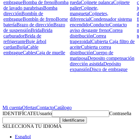
embrague
Bomba de freno
Bomba
rueda
Cojinete palanca
Cojinete
c
de lavado parabrisas
Bomba
palier
Cojinete,
j
dirección
Bombín de
mangueta
Cojinetes,
d
embrague
Bombín de freno
Borne
diferencial
Condensador sistema
f
batería
Brazo de dirección
Brazo
encendido
Conducto
Contacto
r
de suspensión
Brida
Brida
aviso desgaste freno
Correa
carburador
Brida de
distribución
Correa
t
refrigerante
Buje árbol
trapezoidal
Cubierta Caja filtro de
cardan
Bujía
Cable
aceite
Cubierta correa
embrague
Cables
Caja de muelle
distribución
Cuerpo de
mariposa
Deposito compensación
dirección asistida
Depósito
expansión
Disco de embrague
Mi cuenta
Ofertas
Contacto
Catálogo
IDENTIFÍCATE
Usuario
Contraseña
SELECCIONA TU IDIOMA
Español