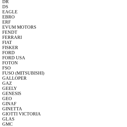
DR
DS
EAGLE
EBRO
ERF
EVUM MOTORS
FENDT
FERRARI
FIAT
FISKER
FORD
FORD USA
FOTON
FSO
FUSO (MITSUBISHI)
GALLOPER
GAZ
GEELY
GENESIS
GEO
GINAF
GINETTA
GIOTTI VICTORIA
GLAS
GMC