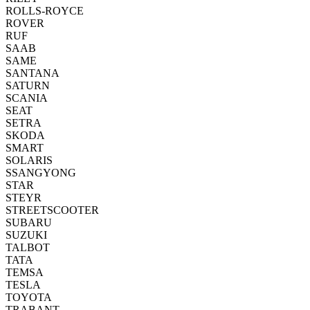
ROLLS-ROYCE
ROVER
RUF
SAAB
SAME
SANTANA
SATURN
SCANIA
SEAT
SETRA
SKODA
SMART
SOLARIS
SSANGYONG
STAR
STEYR
STREETSCOOTER
SUBARU
SUZUKI
TALBOT
TATA
TEMSA
TESLA
TOYOTA
TRABANT