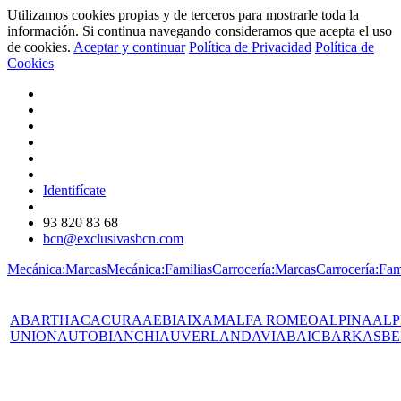
Utilizamos cookies propias y de terceros para mostrarle toda la
información. Si continua navegando consideramos que acepta el uso
de cookies.
Aceptar y continuar
Política de Privacidad
Política de
Cookies
Identifícate
93 820 83 68
bcn@exclusivasbcn.com
Mecánica:Marcas
Mecánica:Familias
Carrocería:Marcas
Carrocería:Fam
ABARTH
AC
ACURA
AEBI
AIXAM
ALFA ROMEO
ALPINA
ALP
UNION
AUTOBIANCHI
AUVERLAND
AVIA
BAIC
BARKAS
BE