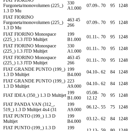
FIAT FIORINO
330
Furgoneta/monovolumen (225_)
07.09-.
70
95
1248
A1.000
1.3 D Mu
FIAT FIORINO
463 45
Furgoneta/monovolumen (225_)
07.09-.
70
95
1248
266
1.3 D Mu
FIAT FIORINO Monospace
199
01.11-.
70
95
1248
(225_) 1.3 JTD Multijet
B1.000
FIAT FIORINO Monospace
330
01.11-.
70
95
1248
(225_) 1.3 JTD Multijet
A1.000
FIAT FIORINO Monospace
463 45
01.11-.
70
95
1248
(225_) 1.3 JTD Multijet
266
FIAT GRANDE PUNTO (199_)
199
04.10-.
62
84
1248
1.3 D Multijet
B4.000
FIAT GRANDE PUNTO (199_)
223
04.10-.
62
84
1248
1.3 D Multijet
A9.000
199
05.08-
FIAT IDEA (350_) 1.3 D Multijet
70
95
1248
B1.000
12.12
FIAT PANDA VAN (312_,
199
06.12-.
55
75
1248
519_) 1.3 D Multijet 4x4 (31
A9.000
FIAT PUNTO (199_) 1.3 D
199
03.12-.
62
84
1248
Multijet
B4.000
FIAT PUNTO (199_) 1.3 D
199
12.13-.
59
80
1248