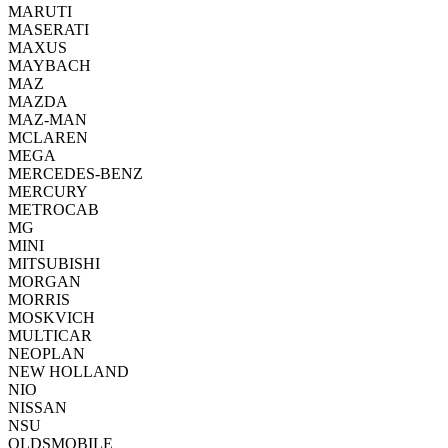
MARUTI
MASERATI
MAXUS
MAYBACH
MAZ
MAZDA
MAZ-MAN
MCLAREN
MEGA
MERCEDES-BENZ
MERCURY
METROCAB
MG
MINI
MITSUBISHI
MORGAN
MORRIS
MOSKVICH
MULTICAR
NEOPLAN
NEW HOLLAND
NIO
NISSAN
NSU
OLDSMOBILE