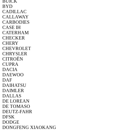
BUICK
BYD
CADILLAC
CALLAWAY
CARBODIES
CASE IH
CATERHAM
CHECKER
CHERY
CHEVROLET
CHRYSLER
CITROËN
CUPRA
DACIA
DAEWOO
DAF
DAIHATSU
DAIMLER
DALLAS
DE LOREAN
DE TOMASO
DEUTZ-FAHR
DFSK
DODGE
DONGFENG XIAOKANG