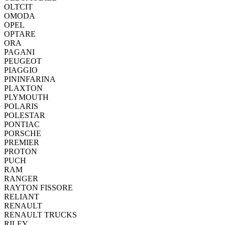
OLTCIT
OMODA
OPEL
OPTARE
ORA
PAGANI
PEUGEOT
PIAGGIO
PININFARINA
PLAXTON
PLYMOUTH
POLARIS
POLESTAR
PONTIAC
PORSCHE
PREMIER
PROTON
PUCH
RAM
RANGER
RAYTON FISSORE
RELIANT
RENAULT
RENAULT TRUCKS
RILEY