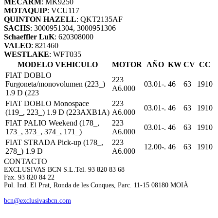
MECARM
: MK9250
MOTAQUIP
: VCU117
QUINTON HAZELL
: QKT2135AF
SACHS
: 3000951304, 3000951306
Schaeffler LuK
: 620308000
VALEO
: 821460
WESTLAKE
: WFT035
MODELO VEHICULO
MOTOR
AÑO
KW
CV
CC
FIAT DOBLO
223
Furgoneta/monovolumen (223_)
03.01-.
46
63
1910
A6.000
1.9 D (223
FIAT DOBLO Monospace
223
03.01-.
46
63
1910
(119_, 223_) 1.9 D (223AXB1A)
A6.000
FIAT PALIO Weekend (178_,
223
03.01-.
46
63
1910
173_, 373_, 374_, 171_)
A6.000
FIAT STRADA Pick-up (178_,
223
12.00-.
46
63
1910
278_) 1.9 D
A6.000
CONTACTO
EXCLUSIVAS BCN S.L.
Tel. 93 820 83 68
Fax. 93 820 84 22
Pol. Ind. El Prat, Ronda de les Conques, Parc. 11-15 08180 MOIÀ
bcn@exclusivasbcn.com