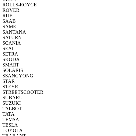
ROLLS-ROYCE
ROVER
RUF
SAAB
SAME
SANTANA
SATURN
SCANIA
SEAT
SETRA
SKODA
SMART
SOLARIS
SSANGYONG
STAR
STEYR
STREETSCOOTER
SUBARU
SUZUKI
TALBOT
TATA
TEMSA
TESLA
TOYOTA
TRABANT