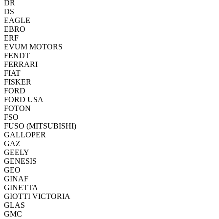
DR
DS
EAGLE
EBRO
ERF
EVUM MOTORS
FENDT
FERRARI
FIAT
FISKER
FORD
FORD USA
FOTON
FSO
FUSO (MITSUBISHI)
GALLOPER
GAZ
GEELY
GENESIS
GEO
GINAF
GINETTA
GIOTTI VICTORIA
GLAS
GMC