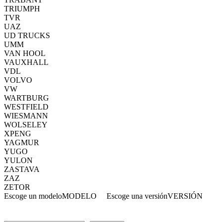
TRIUMPH
TVR
UAZ
UD TRUCKS
UMM
VAN HOOL
VAUXHALL
VDL
VOLVO
VW
WARTBURG
WESTFIELD
WIESMANN
WOLSELEY
XPENG
YAGMUR
YUGO
YULON
ZASTAVA
ZAZ
ZETOR
Escoge un modelo
MODELO
Escoge una versión
VERSIÓN