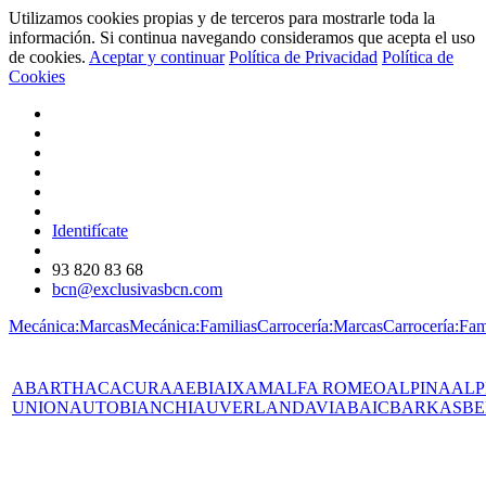
Utilizamos cookies propias y de terceros para mostrarle toda la
información. Si continua navegando consideramos que acepta el uso
de cookies.
Aceptar y continuar
Política de Privacidad
Política de
Cookies
Identifícate
93 820 83 68
bcn@exclusivasbcn.com
Mecánica:Marcas
Mecánica:Familias
Carrocería:Marcas
Carrocería:Fam
ABARTH
AC
ACURA
AEBI
AIXAM
ALFA ROMEO
ALPINA
ALP
UNION
AUTOBIANCHI
AUVERLAND
AVIA
BAIC
BARKAS
BE