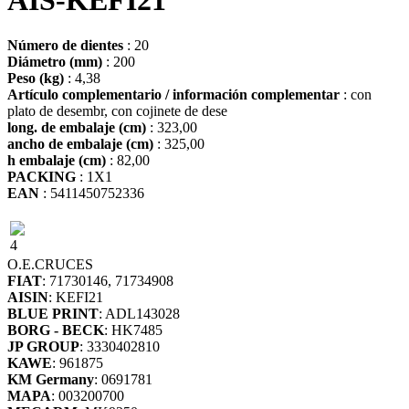
AIS-KEFI21
Número de dientes
: 20
Diámetro (mm)
: 200
Peso (kg)
: 4,38
Artículo complementario / información complementar
: con
plato de desembr, con cojinete de dese
long. de embalaje (cm)
: 323,00
ancho de embalaje (cm)
: 325,00
h embalaje (cm)
: 82,00
PACKING
: 1X1
EAN
: 5411450752336
4
O.E.
CRUCES
FIAT
: 71730146, 71734908
AISIN
: KEFI21
BLUE PRINT
: ADL143028
BORG - BECK
: HK7485
JP GROUP
: 3330402810
KAWE
: 961875
KM Germany
: 0691781
MAPA
: 003200700