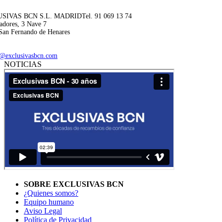
SIVAS BCN S.L. MADRID
Tel. 91 069 13 74
adores, 3 Nave 7
San Fernando de Henares
@exclusivasbcn.com
NOTICIAS
SOBRE EXCLUSIVAS BCN
¿Quienes somos?
Equipo humano
Aviso Legal
Política de Privacidad