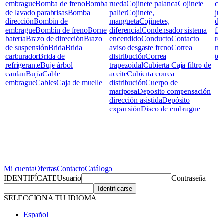
embrague
Bomba de freno
Bomba
rueda
Cojinete palanca
Cojinete
c
de lavado parabrisas
Bomba
palier
Cojinete,
j
dirección
Bombín de
mangueta
Cojinetes,
d
embrague
Bombín de freno
Borne
diferencial
Condensador sistema
f
batería
Brazo de dirección
Brazo
encendido
Conducto
Contacto
r
de suspensión
Brida
Brida
aviso desgaste freno
Correa
carburador
Brida de
distribución
Correa
t
refrigerante
Buje árbol
trapezoidal
Cubierta Caja filtro de
cardan
Bujía
Cable
aceite
Cubierta correa
embrague
Cables
Caja de muelle
distribución
Cuerpo de
mariposa
Deposito compensación
dirección asistida
Depósito
expansión
Disco de embrague
Mi cuenta
Ofertas
Contacto
Catálogo
IDENTIFÍCATE
Usuario
Contraseña
SELECCIONA TU IDIOMA
Español