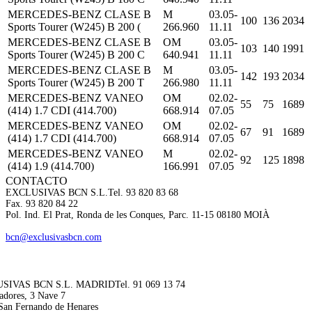
MERCEDES-BENZ CLASE B
M
03.05-
100
136
2034
Sports Tourer (W245) B 200 (
266.960
11.11
MERCEDES-BENZ CLASE B
OM
03.05-
103
140
1991
Sports Tourer (W245) B 200 C
640.941
11.11
MERCEDES-BENZ CLASE B
M
03.05-
142
193
2034
Sports Tourer (W245) B 200 T
266.980
11.11
MERCEDES-BENZ VANEO
OM
02.02-
55
75
1689
(414) 1.7 CDI (414.700)
668.914
07.05
MERCEDES-BENZ VANEO
OM
02.02-
67
91
1689
(414) 1.7 CDI (414.700)
668.914
07.05
MERCEDES-BENZ VANEO
M
02.02-
92
125
1898
(414) 1.9 (414.700)
166.991
07.05
CONTACTO
EXCLUSIVAS BCN S.L.
Tel. 93 820 83 68
Fax. 93 820 84 22
Pol. Ind. El Prat, Ronda de les Conques, Parc. 11-15 08180 MOIÀ
bcn@exclusivasbcn.com
SIVAS BCN S.L. MADRID
Tel. 91 069 13 74
adores, 3 Nave 7
San Fernando de Henares