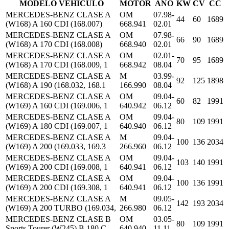
MODELO VEHICULO
MOTOR
AÑO
KW
CV
CC
MERCEDES-BENZ CLASE A
OM
07.98-
44
60
1689
(W168) A 160 CDI (168.007)
668.941
02.01
MERCEDES-BENZ CLASE A
OM
07.98-
66
90
1689
(W168) A 170 CDI (168.008)
668.940
02.01
MERCEDES-BENZ CLASE A
OM
02.01-
70
95
1689
(W168) A 170 CDI (168.009, 1
668.942
08.04
MERCEDES-BENZ CLASE A
M
03.99-
92
125
1898
(W168) A 190 (168.032, 168.1
166.990
08.04
MERCEDES-BENZ CLASE A
OM
09.04-
60
82
1991
(W169) A 160 CDI (169.006, 1
640.942
06.12
MERCEDES-BENZ CLASE A
OM
09.04-
80
109
1991
(W169) A 180 CDI (169.007, 1
640.940
06.12
MERCEDES-BENZ CLASE A
M
09.04-
100
136
2034
(W169) A 200 (169.033, 169.3
266.960
06.12
MERCEDES-BENZ CLASE A
OM
09.04-
103
140
1991
(W169) A 200 CDI (169.008, 1
640.941
06.12
MERCEDES-BENZ CLASE A
OM
09.04-
100
136
1991
(W169) A 200 CDI (169.308, 1
640.941
06.12
MERCEDES-BENZ CLASE A
M
09.05-
142
193
2034
(W169) A 200 TURBO (169.034,
266.980
06.12
MERCEDES-BENZ CLASE B
OM
03.05-
80
109
1991
Sports Tourer (W245) B 180 C
640.940
11.11