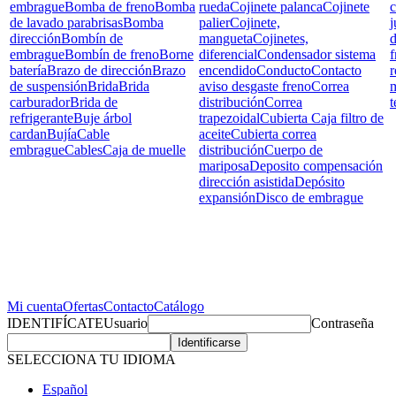
embrague
Bomba de freno
Bomba
rueda
Cojinete palanca
Cojinete
c
de lavado parabrisas
Bomba
palier
Cojinete,
j
dirección
Bombín de
mangueta
Cojinetes,
d
embrague
Bombín de freno
Borne
diferencial
Condensador sistema
f
batería
Brazo de dirección
Brazo
encendido
Conducto
Contacto
r
de suspensión
Brida
Brida
aviso desgaste freno
Correa
carburador
Brida de
distribución
Correa
t
refrigerante
Buje árbol
trapezoidal
Cubierta Caja filtro de
cardan
Bujía
Cable
aceite
Cubierta correa
embrague
Cables
Caja de muelle
distribución
Cuerpo de
mariposa
Deposito compensación
dirección asistida
Depósito
expansión
Disco de embrague
Mi cuenta
Ofertas
Contacto
Catálogo
IDENTIFÍCATE
Usuario
Contraseña
SELECCIONA TU IDIOMA
Español