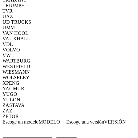
TRIUMPH
TVR
UAZ
UD TRUCKS
UMM
VAN HOOL
VAUXHALL
VDL
VOLVO
VW
WARTBURG
WESTFIELD
WIESMANN
WOLSELEY
XPENG
YAGMUR
YUGO
YULON
ZASTAVA
ZAZ
ZETOR
Escoge un modelo
MODELO
Escoge una versión
VERSIÓN