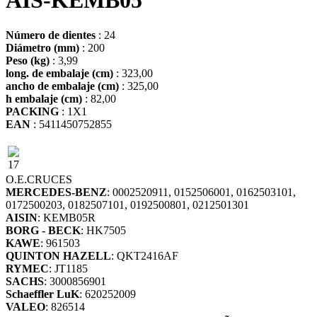
AIS-KEMB05
Número de dientes
: 24
Diámetro (mm)
: 200
Peso (kg)
: 3,99
long. de embalaje (cm)
: 323,00
ancho de embalaje (cm)
: 325,00
h embalaje (cm)
: 82,00
PACKING
: 1X1
EAN
: 5411450752855
17
O.E.
CRUCES
MERCEDES-BENZ
: 0002520911, 0152506001, 0162503101,
0172500203, 0182507101, 0192500801, 0212501301
AISIN
: KEMB05R
BORG - BECK
: HK7505
KAWE
: 961503
QUINTON HAZELL
: QKT2416AF
RYMEC
: JT1185
SACHS
: 3000856901
Schaeffler LuK
: 620252009
VALEO
: 826514