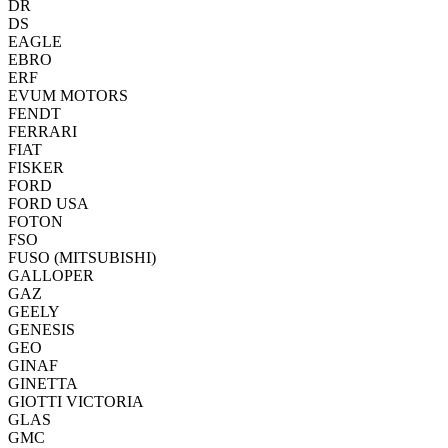
DR
DS
EAGLE
EBRO
ERF
EVUM MOTORS
FENDT
FERRARI
FIAT
FISKER
FORD
FORD USA
FOTON
FSO
FUSO (MITSUBISHI)
GALLOPER
GAZ
GEELY
GENESIS
GEO
GINAF
GINETTA
GIOTTI VICTORIA
GLAS
GMC