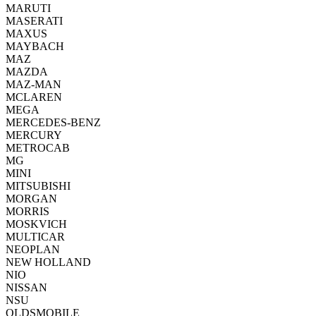
MARUTI
MASERATI
MAXUS
MAYBACH
MAZ
MAZDA
MAZ-MAN
MCLAREN
MEGA
MERCEDES-BENZ
MERCURY
METROCAB
MG
MINI
MITSUBISHI
MORGAN
MORRIS
MOSKVICH
MULTICAR
NEOPLAN
NEW HOLLAND
NIO
NISSAN
NSU
OLDSMOBILE