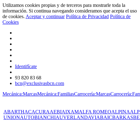
Utilizamos cookies propias y de terceros para mostrarle toda la
información. Si continua navegando consideramos que acepta el uso
de cookies.
Aceptar y continuar
Política de Privacidad
Política de
Cookies
Identifícate
93 820 83 68
bcn@exclusivasbcn.com
Mecánica:Marcas
Mecánica:Familias
Carrocería:Marcas
Carrocería:Fam
ABARTH
AC
ACURA
AEBI
AIXAM
ALFA ROMEO
ALPINA
ALP
UNION
AUTOBIANCHI
AUVERLAND
AVIA
BAIC
BARKAS
BE