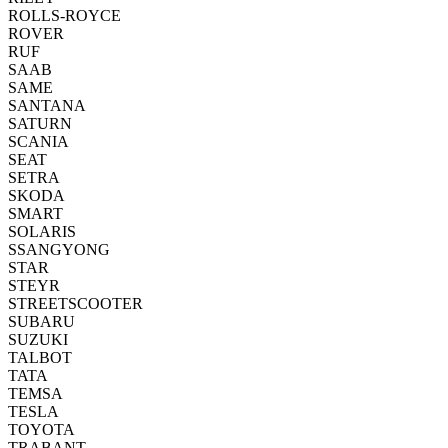
ROLLS-ROYCE
ROVER
RUF
SAAB
SAME
SANTANA
SATURN
SCANIA
SEAT
SETRA
SKODA
SMART
SOLARIS
SSANGYONG
STAR
STEYR
STREETSCOOTER
SUBARU
SUZUKI
TALBOT
TATA
TEMSA
TESLA
TOYOTA
TRABANT