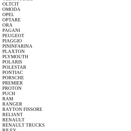
OLTCIT
OMODA
OPEL
OPTARE
ORA
PAGANI
PEUGEOT
PIAGGIO
PININFARINA
PLAXTON
PLYMOUTH
POLARIS
POLESTAR
PONTIAC
PORSCHE
PREMIER
PROTON
PUCH
RAM
RANGER
RAYTON FISSORE
RELIANT
RENAULT
RENAULT TRUCKS
RILEY