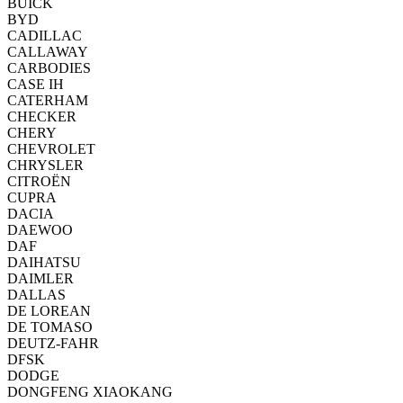
BUICK
BYD
CADILLAC
CALLAWAY
CARBODIES
CASE IH
CATERHAM
CHECKER
CHERY
CHEVROLET
CHRYSLER
CITROËN
CUPRA
DACIA
DAEWOO
DAF
DAIHATSU
DAIMLER
DALLAS
DE LOREAN
DE TOMASO
DEUTZ-FAHR
DFSK
DODGE
DONGFENG XIAOKANG