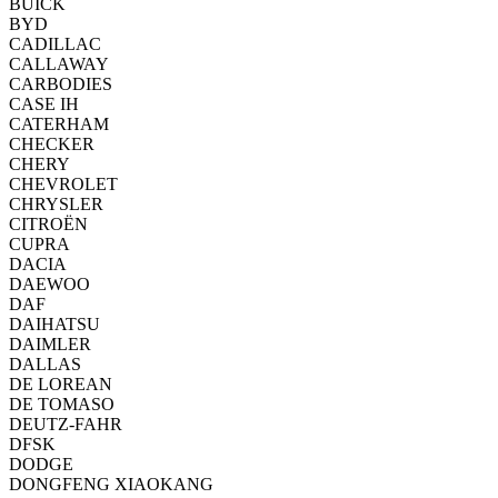
BUICK
BYD
CADILLAC
CALLAWAY
CARBODIES
CASE IH
CATERHAM
CHECKER
CHERY
CHEVROLET
CHRYSLER
CITROËN
CUPRA
DACIA
DAEWOO
DAF
DAIHATSU
DAIMLER
DALLAS
DE LOREAN
DE TOMASO
DEUTZ-FAHR
DFSK
DODGE
DONGFENG XIAOKANG