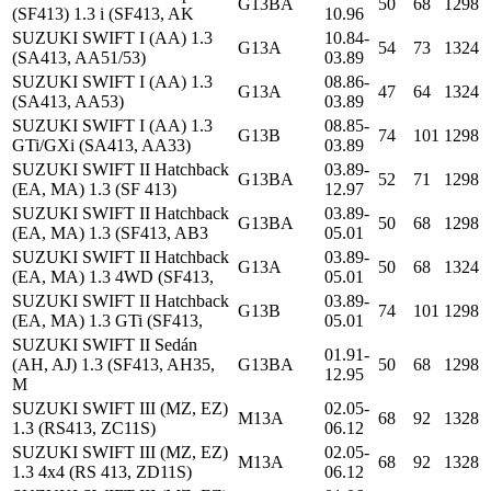
G13BA
50
68
1298
(SF413) 1.3 i (SF413, AK
10.96
SUZUKI SWIFT I (AA) 1.3
10.84-
G13A
54
73
1324
(SA413, AA51/53)
03.89
SUZUKI SWIFT I (AA) 1.3
08.86-
G13A
47
64
1324
(SA413, AA53)
03.89
SUZUKI SWIFT I (AA) 1.3
08.85-
G13B
74
101
1298
GTi/GXi (SA413, AA33)
03.89
SUZUKI SWIFT II Hatchback
03.89-
G13BA
52
71
1298
(EA, MA) 1.3 (SF 413)
12.97
SUZUKI SWIFT II Hatchback
03.89-
G13BA
50
68
1298
(EA, MA) 1.3 (SF413, AB3
05.01
SUZUKI SWIFT II Hatchback
03.89-
G13A
50
68
1324
(EA, MA) 1.3 4WD (SF413,
05.01
SUZUKI SWIFT II Hatchback
03.89-
G13B
74
101
1298
(EA, MA) 1.3 GTi (SF413,
05.01
SUZUKI SWIFT II Sedán
01.91-
(AH, AJ) 1.3 (SF413, AH35,
G13BA
50
68
1298
12.95
M
SUZUKI SWIFT III (MZ, EZ)
02.05-
M13A
68
92
1328
1.3 (RS413, ZC11S)
06.12
SUZUKI SWIFT III (MZ, EZ)
02.05-
M13A
68
92
1328
1.3 4x4 (RS 413, ZD11S)
06.12