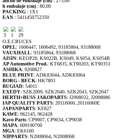
ancho de embalaje (cm)
: 275,00
h embalaje (cm)
: 80,00
PACKING
: 1X1
EAN
: 5411450752350
3
1
29
O.E.
CRUCES
OPEL
: 1606447, 1606492, 93185864, 93188068
VAUXHALL
: 93185864, 93188068
AISIN
: KEOP20, KS022B, KS049, KS054, KS054B
AP Automotive Prod.
: KT6835, KT90203, KT90353
ASHIKA
: 9208827
BLUE PRINT
: ADK83044, ADK83064
BORG - BECK
: HK7803
BUGIAD
: 54011
EXEDY
: SZK2009, SZK2040, SZK2043, SZK2047
HERTH+BUSS JAKOPARTS
: J2008032, J2008086
IAP QUALITY PARTS
: 20116060, 20116060E
JAPANPARTS
: KF827
KAWE
: 962145, 962428
Kavo Parts
: CP9007, CP9034, CP9038
MAPA
: 009190700
MGA
: EK6160
NIPPARTS
: N2008064, N2008068