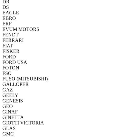
DR
DS
EAGLE
EBRO
ERF
EVUM MOTORS
FENDT
FERRARI
FIAT
FISKER
FORD
FORD USA
FOTON
FSO
FUSO (MITSUBISHI)
GALLOPER
GAZ
GEELY
GENESIS
GEO
GINAF
GINETTA
GIOTTI VICTORIA
GLAS
GMC