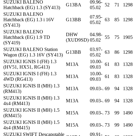
SUZUKI BALENO
09.96-
G13BA
52
71
1298
Hatchback (EG) 1.3 (SY413)
05.02
SUZUKI BALENO
07.95-
Hatchback (EG) 1.3 i 16V
G13BB
63
85
1298
05.02
(SY413)
SUZUKI BALENO
DHW
04.98-
Hatchback (EG) 1.9 TD
55
75
1905
(XUD9SD)
05.02
(SY419)
SUZUKI BALENO Station
03.97-
G13BB
63
86
1298
Wagon (EG) 1.3 16V (SY413)
05.02
SUZUKI IGNIS I (FH) 1.3
10.00-
M13A
61
83
1328
(HV51, HX51, RG413)
09.03
SUZUKI IGNIS I (FH) 1.3
10.00-
M13A
61
83
1328
4WD (RG413)
09.03
SUZUKI IGNIS II (MH) 1.3
M13A
09.03-.
69
94
1328
(RM413)
SUZUKI IGNIS II (MH) 1.3
M13A
09.03-.
69
94
1328
4x4 (RM413)
SUZUKI IGNIS II (MH) 1.5
M15A
09.03-.
73
99
1490
(RM415)
SUZUKI IGNIS II (MH) 1.5
M15A
09.03-.
73
99
1490
4x4 (RM415)
SUZUKI SWIFT Descapotable
09.91-