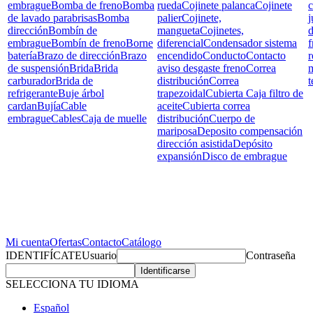
embrague
Bomba de freno
Bomba
rueda
Cojinete palanca
Cojinete
c
de lavado parabrisas
Bomba
palier
Cojinete,
j
dirección
Bombín de
mangueta
Cojinetes,
d
embrague
Bombín de freno
Borne
diferencial
Condensador sistema
f
batería
Brazo de dirección
Brazo
encendido
Conducto
Contacto
r
de suspensión
Brida
Brida
aviso desgaste freno
Correa
carburador
Brida de
distribución
Correa
t
refrigerante
Buje árbol
trapezoidal
Cubierta Caja filtro de
cardan
Bujía
Cable
aceite
Cubierta correa
embrague
Cables
Caja de muelle
distribución
Cuerpo de
mariposa
Deposito compensación
dirección asistida
Depósito
expansión
Disco de embrague
Mi cuenta
Ofertas
Contacto
Catálogo
IDENTIFÍCATE
Usuario
Contraseña
SELECCIONA TU IDIOMA
Español