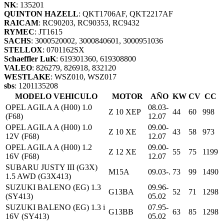
NK
: 135201
QUINTON HAZELL
: QKT1706AF, QKT2217AF
RAICAM
: RC90203, RC90353, RC9432
RYMEC
: JT1615
SACHS
: 3000520002, 3000840601, 3000951036
STELLOX
: 0701162SX
Schaeffler LuK
: 619301360, 619308800
VALEO
: 826279, 826918, 832120
WESTLAKE
: WSZ010, WSZ017
sbs
: 1201135208
MODELO VEHICULO
MOTOR
AÑO
KW
CV
CC
OPEL AGILA A (H00) 1.0
08.03-
Z 10 XEP
44
60
998
(F68)
12.07
OPEL AGILA A (H00) 1.0
09.00-
Z 10 XE
43
58
973
12V (F68)
12.07
OPEL AGILA A (H00) 1.2
09.00-
Z 12 XE
55
75
1199
16V (F68)
12.07
SUBARU JUSTY III (G3X)
M15A
09.03-.
73
99
1490
1.5 AWD (G3X413)
SUZUKI BALENO (EG) 1.3
09.96-
G13BA
52
71
1298
(SY413)
05.02
SUZUKI BALENO (EG) 1.3 i
07.95-
G13BB
63
85
1298
16V (SY413)
05.02