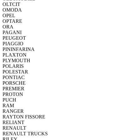
OLTCIT
OMODA
OPEL
OPTARE
ORA
PAGANI
PEUGEOT
PIAGGIO
PININFARINA
PLAXTON
PLYMOUTH
POLARIS
POLESTAR
PONTIAC
PORSCHE
PREMIER
PROTON
PUCH
RAM
RANGER
RAYTON FISSORE
RELIANT
RENAULT
RENAULT TRUCKS
RILEY