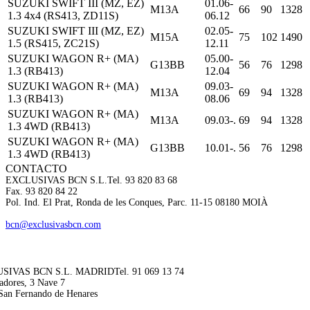
SUZUKI SWIFT III (MZ, EZ)
01.06-
M13A
66
90
1328
1.3 4x4 (RS413, ZD11S)
06.12
SUZUKI SWIFT III (MZ, EZ)
02.05-
M15A
75
102
1490
1.5 (RS415, ZC21S)
12.11
SUZUKI WAGON R+ (MA)
05.00-
G13BB
56
76
1298
1.3 (RB413)
12.04
SUZUKI WAGON R+ (MA)
09.03-
M13A
69
94
1328
1.3 (RB413)
08.06
SUZUKI WAGON R+ (MA)
M13A
09.03-.
69
94
1328
1.3 4WD (RB413)
SUZUKI WAGON R+ (MA)
G13BB
10.01-.
56
76
1298
1.3 4WD (RB413)
CONTACTO
EXCLUSIVAS BCN S.L.
Tel. 93 820 83 68
Fax. 93 820 84 22
Pol. Ind. El Prat, Ronda de les Conques, Parc. 11-15 08180 MOIÀ
bcn@exclusivasbcn.com
SIVAS BCN S.L. MADRID
Tel. 91 069 13 74
adores, 3 Nave 7
San Fernando de Henares