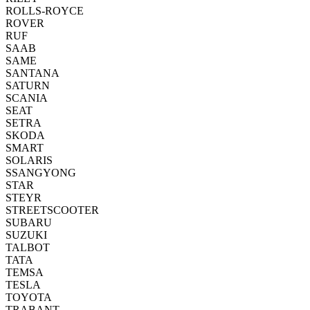
ROLLS-ROYCE
ROVER
RUF
SAAB
SAME
SANTANA
SATURN
SCANIA
SEAT
SETRA
SKODA
SMART
SOLARIS
SSANGYONG
STAR
STEYR
STREETSCOOTER
SUBARU
SUZUKI
TALBOT
TATA
TEMSA
TESLA
TOYOTA
TRABANT