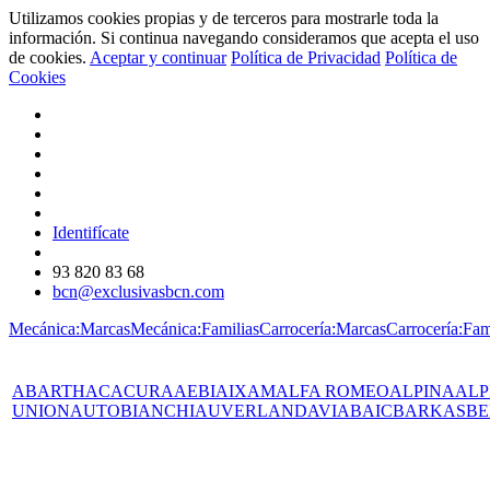
Utilizamos cookies propias y de terceros para mostrarle toda la
información. Si continua navegando consideramos que acepta el uso
de cookies.
Aceptar y continuar
Política de Privacidad
Política de
Cookies
Identifícate
93 820 83 68
bcn@exclusivasbcn.com
Mecánica:Marcas
Mecánica:Familias
Carrocería:Marcas
Carrocería:Fam
ABARTH
AC
ACURA
AEBI
AIXAM
ALFA ROMEO
ALPINA
ALP
UNION
AUTOBIANCHI
AUVERLAND
AVIA
BAIC
BARKAS
BE