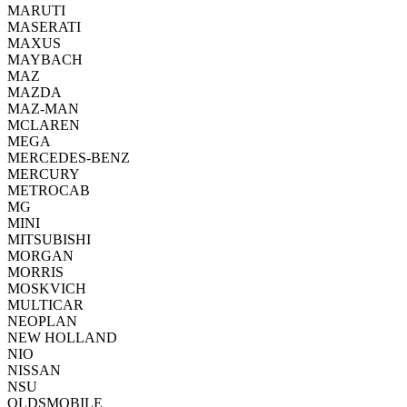
MARUTI
MASERATI
MAXUS
MAYBACH
MAZ
MAZDA
MAZ-MAN
MCLAREN
MEGA
MERCEDES-BENZ
MERCURY
METROCAB
MG
MINI
MITSUBISHI
MORGAN
MORRIS
MOSKVICH
MULTICAR
NEOPLAN
NEW HOLLAND
NIO
NISSAN
NSU
OLDSMOBILE