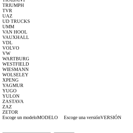
TRIUMPH
TVR
UAZ
UD TRUCKS
UMM
VAN HOOL
VAUXHALL
VDL
VOLVO
VW
WARTBURG
WESTFIELD
WIESMANN
WOLSELEY
XPENG
YAGMUR
YUGO
YULON
ZASTAVA
ZAZ
ZETOR
Escoge un modelo
MODELO
Escoge una versión
VERSIÓN