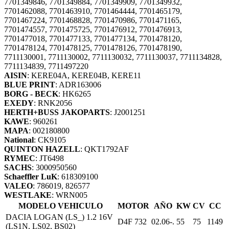
7701349846, 7701349884, 7701349909, 7701349932,
7701462088, 7701463910, 7701464444, 7701465179,
7701467224, 7701468828, 7701470986, 7701471165,
7701474557, 7701475725, 7701476912, 7701476913,
7701477018, 7701477133, 7701477134, 7701478120,
7701478124, 7701478125, 7701478126, 7701478190,
7711130001, 7711130002, 7711130032, 7711130037, 7711134828,
7711134839, 7711497220
AISIN
: KERE04A, KERE04B, KERE11
BLUE PRINT
: ADR163006
BORG - BECK
: HK6265
EXEDY
: RNK2056
HERTH+BUSS JAKOPARTS
: J2001251
KAWE
: 960261
MAPA
: 002180800
National
: CK9105
QUINTON HAZELL
: QKT1792AF
RYMEC
: JT6498
SACHS
: 3000950560
Schaeffler LuK
: 618309100
VALEO
: 786019, 826577
WESTLAKE
: WRN005
MODELO VEHICULO
MOTOR
AÑO
KW
CV
CC
DACIA LOGAN (LS_) 1.2 16V
D4F 732
02.06-.
55
75
1149
(LS1N, LS02, BS02)