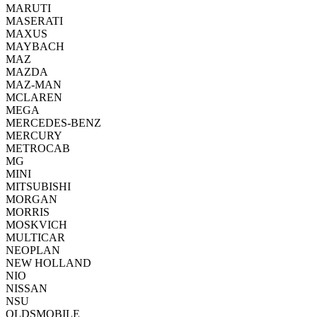
MARUTI
MASERATI
MAXUS
MAYBACH
MAZ
MAZDA
MAZ-MAN
MCLAREN
MEGA
MERCEDES-BENZ
MERCURY
METROCAB
MG
MINI
MITSUBISHI
MORGAN
MORRIS
MOSKVICH
MULTICAR
NEOPLAN
NEW HOLLAND
NIO
NISSAN
NSU
OLDSMOBILE