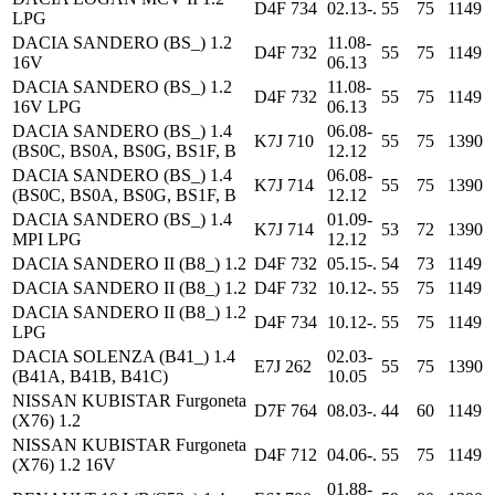
D4F 734
02.13-.
55
75
1149
LPG
DACIA SANDERO (BS_) 1.2
11.08-
D4F 732
55
75
1149
16V
06.13
DACIA SANDERO (BS_) 1.2
11.08-
D4F 732
55
75
1149
16V LPG
06.13
DACIA SANDERO (BS_) 1.4
06.08-
K7J 710
55
75
1390
(BS0C, BS0A, BS0G, BS1F, B
12.12
DACIA SANDERO (BS_) 1.4
06.08-
K7J 714
55
75
1390
(BS0C, BS0A, BS0G, BS1F, B
12.12
DACIA SANDERO (BS_) 1.4
01.09-
K7J 714
53
72
1390
MPI LPG
12.12
DACIA SANDERO II (B8_) 1.2
D4F 732
05.15-.
54
73
1149
DACIA SANDERO II (B8_) 1.2
D4F 732
10.12-.
55
75
1149
DACIA SANDERO II (B8_) 1.2
D4F 734
10.12-.
55
75
1149
LPG
DACIA SOLENZA (B41_) 1.4
02.03-
E7J 262
55
75
1390
(B41A, B41B, B41C)
10.05
NISSAN KUBISTAR Furgoneta
D7F 764
08.03-.
44
60
1149
(X76) 1.2
NISSAN KUBISTAR Furgoneta
D4F 712
04.06-.
55
75
1149
(X76) 1.2 16V
01.88-