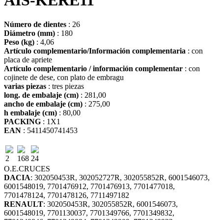
AIS-KERE11
Número de dientes
: 26
Diámetro (mm)
: 180
Peso (kg)
: 4,06
Artículo complementario/Información complementaria
: con
placa de apriete
Artículo complementario / información complementar
: con
cojinete de dese, con plato de embragu
varias piezas
: tres piezas
long. de embalaje (cm)
: 281,00
ancho de embalaje (cm)
: 275,00
h embalaje (cm)
: 80,00
PACKING
: 1X1
EAN
: 5411450741453
2
168
24
O.E.
CRUCES
DACIA
: 302050453R, 302052727R, 302055852R, 6001546073,
6001548019, 7701476912, 7701476913, 7701477018,
7701478124, 7701478126, 7711497182
RENAULT
: 302050453R, 302055852R, 6001546073,
6001548019, 7701130037, 7701349766, 7701349832,