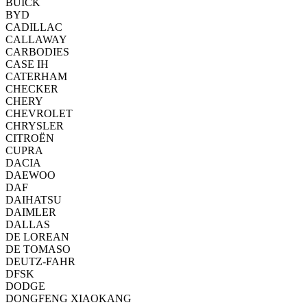
BUICK
BYD
CADILLAC
CALLAWAY
CARBODIES
CASE IH
CATERHAM
CHECKER
CHERY
CHEVROLET
CHRYSLER
CITROËN
CUPRA
DACIA
DAEWOO
DAF
DAIHATSU
DAIMLER
DALLAS
DE LOREAN
DE TOMASO
DEUTZ-FAHR
DFSK
DODGE
DONGFENG XIAOKANG