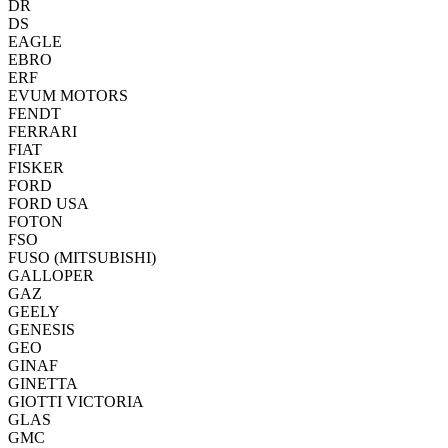
DR
DS
EAGLE
EBRO
ERF
EVUM MOTORS
FENDT
FERRARI
FIAT
FISKER
FORD
FORD USA
FOTON
FSO
FUSO (MITSUBISHI)
GALLOPER
GAZ
GEELY
GENESIS
GEO
GINAF
GINETTA
GIOTTI VICTORIA
GLAS
GMC