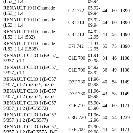
(L53_) 1.4
09.94
RENAULT 19 II Chamade
05.92-
C2J 772
44
60
1390
(L53_) 1.4
09.94
RENAULT 19 II Chamade
05.92-
C3J 710
44
60
1390
(L53_) 1.4
09.94
RENAULT 19 II Chamade
04.92-
C3J 710
43
58
1390
(L53_) 1.4 (532)
12.95
RENAULT 19 II Chamade
11.93-
E7J 742
55
75
1390
(L53_) 1.4 (L535)
12.95
RENAULT CLIO I (B/C57_,
01.91-
C1E 700
34
46
1108
5/357_) 1.1
09.98
RENAULT CLIO I (B/C57_,
04.92-
C1E 700
36
49
1108
5/357_) 1.1
08.92
RENAULT CLIO I (B/C57_,
01.96-
D7F 730
40
54
1149
5/357_) 1.2 (5/357Y, 5/357
09.98
RENAULT CLIO I (B/C57_,
01.96-
D7F 730
43
58
1149
5/357_) 1.2 (5/357Y, 5/357
09.98
RENAULT CLIO I (B/C57_,
05.90-
E5F 710
44
60
1171
5/357_) 1.2 (B/C/S572)
03.96
RENAULT CLIO I (B/C57_,
01.96-
C3G 720
40
54
1239
5/357_) 1.2 (B/C/S577)
12.96
RENAULT CLIO I (B/C57_,
05.90-
E7F 700
43
58
1171
5/357_) 1.2 (B/C/S57A, B/C
09.98