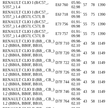
RENAULT CLIO I (B/C57_,
05.90-
E6J 760
57
78
1390
5/357_) 1.4
02.98
RENAULT CLIO I (B/C57_,
01.91-
E6J 718
55
75
1390
5/357_) 1.4 (B57J, C57J, B
09.98
RENAULT CLIO I (B/C57_,
01.91-
E7J 756
55
75
1390
5/357_) 1.4 (B57J, C57J, B
09.98
RENAULT CLIO I (B/C57_,
01.91-
E7J 757
55
75
1390
5/357_) 1.4 (B57J, C57J, B
09.98
RENAULT CLIO II (BB_, CB_)
09.98-
D7F 710
43
58
1149
1.2 (BB0A, BB0F, BB10,
02.10
RENAULT CLIO II (BB_, CB_)
09.98-
D7F 720
43
58
1149
1.2 (BB0A, BB0F, BB10,
02.10
RENAULT CLIO II (BB_, CB_)
09.98-
D7F 722
43
58
1149
1.2 (BB0A, BB0F, BB10,
02.10
RENAULT CLIO II (BB_, CB_)
09.98-
D7F 726
43
58
1149
1.2 (BB0A, BB0F, BB10,
02.10
RENAULT CLIO II (BB_, CB_)
09.98-
D7F 744
43
58
1149
1.2 (BB0A, BB0F, BB10,
02.10
RENAULT CLIO II (BB_, CB_)
09.98-
D7F 746
43
58
1149
1.2 (BB0A, BB0F, BB10,
02.10
RENAULT CLIO II (BB_, CB_)
09.98-
D7F 764
43
58
1149
1.2 (BB0A, BB0F, BB10,
02.10