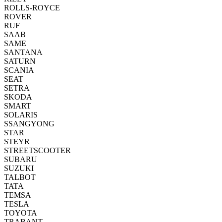
ROLLS-ROYCE
ROVER
RUF
SAAB
SAME
SANTANA
SATURN
SCANIA
SEAT
SETRA
SKODA
SMART
SOLARIS
SSANGYONG
STAR
STEYR
STREETSCOOTER
SUBARU
SUZUKI
TALBOT
TATA
TEMSA
TESLA
TOYOTA
TRABANT