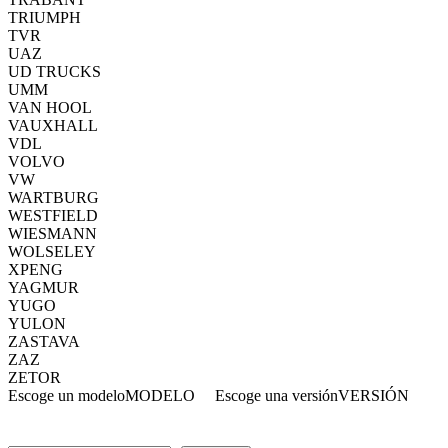
TRIUMPH
TVR
UAZ
UD TRUCKS
UMM
VAN HOOL
VAUXHALL
VDL
VOLVO
VW
WARTBURG
WESTFIELD
WIESMANN
WOLSELEY
XPENG
YAGMUR
YUGO
YULON
ZASTAVA
ZAZ
ZETOR
Escoge un modelo
MODELO
Escoge una versión
VERSIÓN