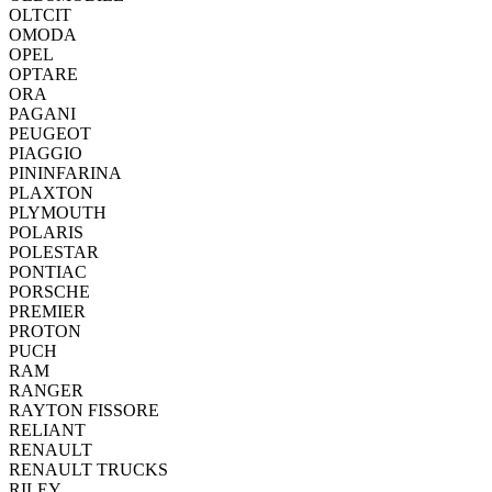
OLTCIT
OMODA
OPEL
OPTARE
ORA
PAGANI
PEUGEOT
PIAGGIO
PININFARINA
PLAXTON
PLYMOUTH
POLARIS
POLESTAR
PONTIAC
PORSCHE
PREMIER
PROTON
PUCH
RAM
RANGER
RAYTON FISSORE
RELIANT
RENAULT
RENAULT TRUCKS
RILEY