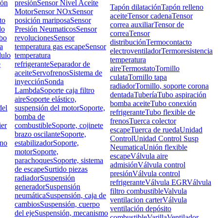
ión
presión
Sensor Nivel Aceite
Tapón dilatación
Tapón relleno
Motor
Sensor NOx
Sensor
aceite
Tensor cadena
Tensor
to
posición mariposa
Sensor
correa auxiliar
Tensor de
do
Presión Neumaticos
Sensor
correa
Tensor
bo
revoluciones
Sensor
distribución
Termocontacto
a
temperatura gas escape
Sensor
electroventilador
Termoresistencia
ulo
temperatura
temperatura
e
refrigerante
Separador de
aire
Termostato
Tornillo
aceite
Servofrenos
Sistema de
culata
Tornillo tapa
inyección
Sonda
radiador
Tornillo, soporte corona
Lambda
Soporte caja filtro
dentada
Tubería
Tubo aspiración
aire
Soporte elástico,
bomba aceite
Tubo conexión
el
suspensión del motor
Soporte,
refrigerante
Tubo flexible de
bomba de
frenos
Tuerca colector
ier
combustible
Soporte, cojinete
escape
Tuerca de rueda
Unidad
brazo oscilante
Soporte,
Control
Unidad Control Susp
rno
estabilizador
Soporte,
Neumatica
Unión flexible
motor
Soporte,
escape
Válvula aire
parachoques
Soporte, sistema
admisión
Válvula control
de escape
Surtido piezas
presión
Válvula control
radiador
Suspensión
refrigerante
Válvula EGR
Válvula
generador
Suspensión
filtro combustible
Valvula
neumática
Suspensión, caja de
ventilacion carter
Válvula
cambios
Suspensión, cuerpo
ventilación depósito
del eje
Suspensión, mecanismo
combustible
Varilla
Ventilador