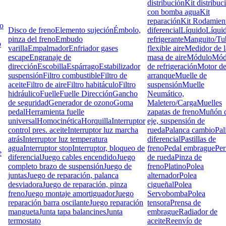
distribución
Kit distribuc
con bomba agua
Kit
reparación
Kit Rodamien
lo
Disco de freno
Elemento sujeción
Émbolo,
diferencial
Líquido
Líqui
pinza del freno
Embudo
refrigerante
Manguito/Tu
o
varilla
Empalmador
Enfriador gases
flexible aire
Medidor de l
escape
Engranaje de
masa de aire
Módulo
Mód
dirección
Escobilla
Espárrago
Estabilizador
de refrigeración
Motor d
suspensión
Filtro combustible
Filtro de
arranque
Muelle de
aceite
Filtro de aire
Filtro habitáculo
Filtro
suspensión
Muelle
hidráulico
Fuelle
Fuelle Dirección
Gancho
Neumático,
de seguridad
Generador de ozono
Goma
Maletero/Carga
Muelles
pedal
Herramienta fuelle
zapatas de freno
Muñón d
universal
Homocinética
Horquilla
Interruptor
eje, suspensión de
control pres. aceite
Interruptor luz marcha
rueda
Palanca cambio
Pal
atrás
Interruptor luz temperatura
diferencial
Pastillas de
agua
Interruptor stop
Interruptor, bloqueo de
freno
Pedal embrague
Pe
e
diferencial
Juego cables encendido
Juego
de rueda
Pinza de
completo brazo de suspensión
Juego de
freno
Platino
Polea
juntas
Juego de reparación, palanca
alternador
Polea
desviadora
Juego de reparación, pinza
cigueñal
Polea
freno
Juego montaje amortiguador
Juego
Servobomba
Polea
reparación barra oscilante
Juego reparación
tensora
Prensa de
mangueta
Junta tapa balancines
Junta
embrague
Radiador de
termostato
aceite
Reenvío de