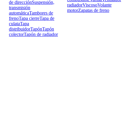
de dirección
Suspensión,
radiador
Viscoso
Volante
transmisión
motor
Zapatas de freno
automática
Tambores de
freno
Tapa cierre
Tapa de
culata
Tapa
distribuidor
Tapón
Tapón
colector
Tapón de radiador