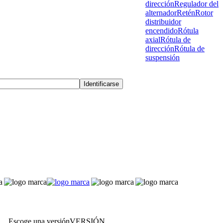
dirección
Regulador del
alternador
Retén
Rotor
distribuidor
encendido
Rótula
axial
Rótula de
dirección
Rótula de
suspensión
Escoge una versión
VERSIÓN