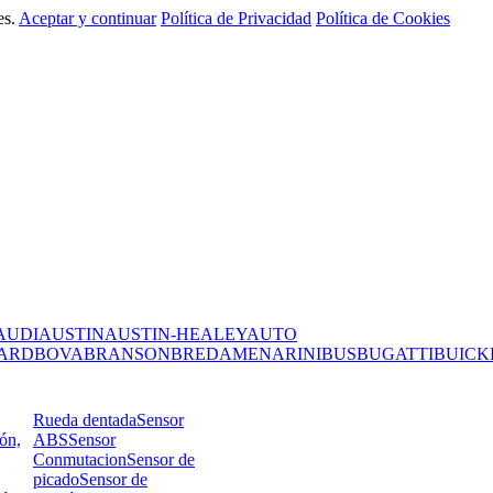
es.
Aceptar y continuar
Política de Privacidad
Política de Cookies
AUDI
AUSTIN
AUSTIN-HEALEY
AUTO
ARD
BOVA
BRANSON
BREDAMENARINIBUS
BUGATTI
BUICK
Rueda dentada
Sensor
ión,
ABS
Sensor
Conmutacion
Sensor de
picado
Sensor de