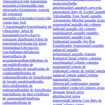
Abrazadera
Aceite transmisión
protectora/fuelle,
automática
Almohadilla tope
amortiguador
Captador
Carrocería,
silenciador
Alojamiento, soporte
paragolpes
Cárter de Aceite
Casquil
del engranaje
Almohadilla Tope Susp
Casquillo
automático
Alternador
Amort.vibr,
Alojamiento Muelle
Casquillo braz
correa trap. poli
suspensión
Casquillo del cojinete,
V
Amortiguador
Amortiguador de
ballesta
Casquillo del cojinete,
vibraciones, árbol de
estabilizador
Casquillo estabiliz.
transmisión
Apoyo
Apoyo,
suspensión
Casquillo Guia
engranaje distribuidor
Arbol de
Embrague
Casquillo Jgo Rep
transmisión
Articulación árbol
Estabilizador Suspensión
Casquillo
longitudinal
Articulación,
palanca
Casquillo
cruceta
Balancín
Ballestas
poliuretano
Casquillo Soporte
traseras
Barra de
Radiador
Clima
Cojinete columna
acoplamiento
Batería
Bobina de
amortiguador
Cojinete columna
encendido
Bomba de
suspensión
Cojinete de
aceite
Bomba de agua
Bomba de
embrague
Cojinete de rueda
Cojinet
combustible
Bomba de
palanca
Cojinete palier
Cojinete,
embrague
Bomba de freno
Bomba
mangueta
Cojinetes,
de lavado parabrisas
Bomba
diferencial
Condensador sistema
dirección
Bombín de
encendido
Conducto
Contacto aviso
embrague
Bombín de freno
Borne
desgaste freno
Correa
batería
Brazo de dirección
Brazo
distribución
Correa
de suspensión
Brida
Brida
trapezoidal
Cubierta Caja filtro de
carburador
Brida de
aceite
Cubierta correa