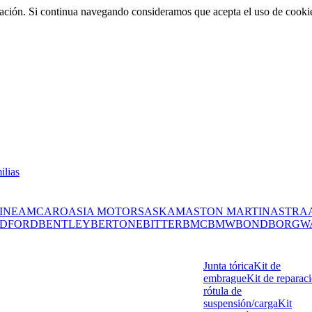
rmación. Si continua navegando consideramos que acepta el uso de cooki
ilias
INE
AMC
ARO
ASIA MOTORS
ASKAM
ASTON MARTIN
ASTRA
DFORD
BENTLEY
BERTONE
BITTER
BMC
BMW
BOND
BORGW
Junta tórica
Kit de
embrague
Kit de reparac
rótula de
suspensión/carga
Kit