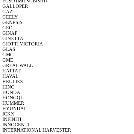
FUSO (MITSUBISHI)
GALLOPER
GAZ
GEELY
GENESIS
GEO
GINAF
GINETTA
GIOTTI VICTORIA
GLAS
GMC
GME
GREAT WALL
HATTAT
HAVAL
HEULIEZ
HINO
HONDA
HONGQI
HUMMER
HYUNDAI
ICKX
INFINITI
INNOCENTI
INTERNATIONAL HARVESTER