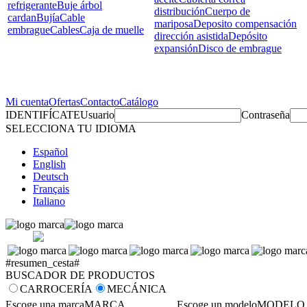
refrigerante
Buje árbol
distribución
Cuerpo de
cardan
Bujía
Cable
mariposa
Deposito compensación
embrague
Cables
Caja de muelle
dirección asistida
Depósito
expansión
Disco de embrague
Mi cuenta
Ofertas
Contacto
Catálogo
IDENTIFÍCATE
Usuario
Contraseña
SELECCIONA TU IDIOMA
Español
English
Deutsch
Français
Italiano
#resumen_cesta#
BUSCADOR DE PRODUCTOS
CARROCERÍA
MECÁNICA
Escoge una marca
MARCA
Escoge un modelo
MODELO