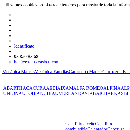
Utilizamos cookies propias y de terceros para mostrarle toda la info
Identifícate
93 820 83 68
bcn@exclusivasbcn.com
Mecánica:Marcas
Mecánica:Familias
Carrocería:Marcas
Carrocería:Fam
ABARTH
AC
ACURA
AEBI
AIXAM
ALFA ROMEO
ALPINA
ALP
UNION
AUTOBIANCHI
AUVERLAND
AVIA
BAIC
BARKAS
BE
Caja filtro aceite
Caja filtro
combustible
Calentador
Caperuza