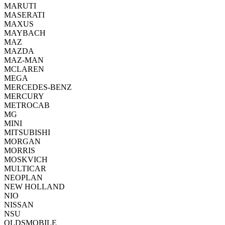
MARUTI
MASERATI
MAXUS
MAYBACH
MAZ
MAZDA
MAZ-MAN
MCLAREN
MEGA
MERCEDES-BENZ
MERCURY
METROCAB
MG
MINI
MITSUBISHI
MORGAN
MORRIS
MOSKVICH
MULTICAR
NEOPLAN
NEW HOLLAND
NIO
NISSAN
NSU
OLDSMOBILE