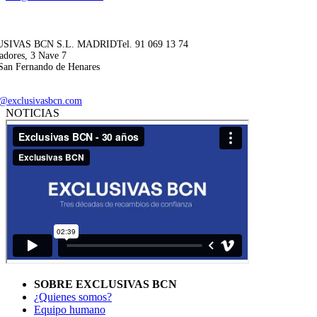
SIVAS BCN S.L. MADRID
Tel. 91 069 13 74
adores, 3 Nave 7
San Fernando de Henares
@exclusivasbcn.com
NOTICIAS
SOBRE EXCLUSIVAS BCN
¿Quienes somos?
Equipo humano