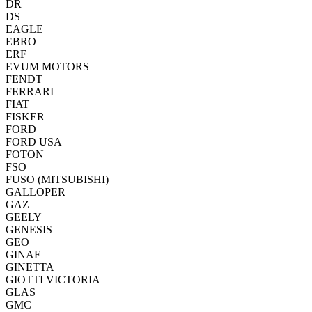
DR
DS
EAGLE
EBRO
ERF
EVUM MOTORS
FENDT
FERRARI
FIAT
FISKER
FORD
FORD USA
FOTON
FSO
FUSO (MITSUBISHI)
GALLOPER
GAZ
GEELY
GENESIS
GEO
GINAF
GINETTA
GIOTTI VICTORIA
GLAS
GMC