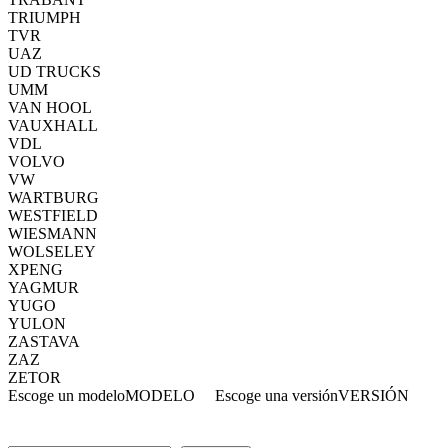
TRIUMPH
TVR
UAZ
UD TRUCKS
UMM
VAN HOOL
VAUXHALL
VDL
VOLVO
VW
WARTBURG
WESTFIELD
WIESMANN
WOLSELEY
XPENG
YAGMUR
YUGO
YULON
ZASTAVA
ZAZ
ZETOR
Escoge un modelo
MODELO
Escoge una versión
VERSIÓN