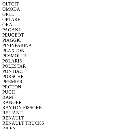
OLTCIT
OMODA
OPEL
OPTARE
ORA
PAGANI
PEUGEOT
PIAGGIO
PININFARINA
PLAXTON
PLYMOUTH
POLARIS
POLESTAR
PONTIAC
PORSCHE
PREMIER
PROTON
PUCH
RAM
RANGER
RAYTON FISSORE
RELIANT
RENAULT
RENAULT TRUCKS
RILEY