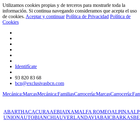
Utilizamos cookies propias y de terceros para mostrarle toda la
información. Si continua navegando consideramos que acepta el uso
de cookies.
Aceptar y continuar
Política de Privacidad
Política de
Cookies
Identifícate
93 820 83 68
bcn@exclusivasbcn.com
Mecánica:Marcas
Mecánica:Familias
Carrocería:Marcas
Carrocería:Fam
ABARTH
AC
ACURA
AEBI
AIXAM
ALFA ROMEO
ALPINA
ALP
UNION
AUTOBIANCHI
AUVERLAND
AVIA
BAIC
BARKAS
BE