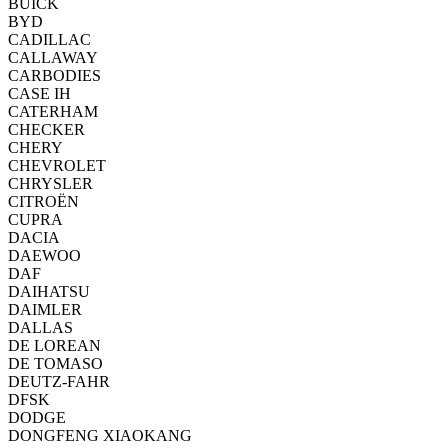
BUICK
BYD
CADILLAC
CALLAWAY
CARBODIES
CASE IH
CATERHAM
CHECKER
CHERY
CHEVROLET
CHRYSLER
CITROËN
CUPRA
DACIA
DAEWOO
DAF
DAIHATSU
DAIMLER
DALLAS
DE LOREAN
DE TOMASO
DEUTZ-FAHR
DFSK
DODGE
DONGFENG XIAOKANG