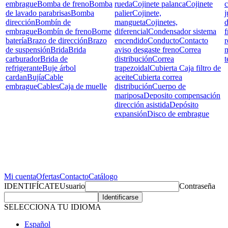
embrague
Bomba de freno
Bomba
rueda
Cojinete palanca
Cojinete
c
de lavado parabrisas
Bomba
palier
Cojinete,
j
dirección
Bombín de
mangueta
Cojinetes,
d
embrague
Bombín de freno
Borne
diferencial
Condensador sistema
f
batería
Brazo de dirección
Brazo
encendido
Conducto
Contacto
r
de suspensión
Brida
Brida
aviso desgaste freno
Correa
carburador
Brida de
distribución
Correa
t
refrigerante
Buje árbol
trapezoidal
Cubierta Caja filtro de
cardan
Bujía
Cable
aceite
Cubierta correa
embrague
Cables
Caja de muelle
distribución
Cuerpo de
mariposa
Deposito compensación
dirección asistida
Depósito
expansión
Disco de embrague
Mi cuenta
Ofertas
Contacto
Catálogo
IDENTIFÍCATE
Usuario
Contraseña
SELECCIONA TU IDIOMA
Español