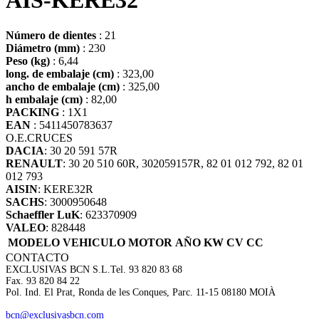
AIS-KERE32
Número de dientes
: 21
Diámetro (mm)
: 230
Peso (kg)
: 6,44
long. de embalaje (cm)
: 323,00
ancho de embalaje (cm)
: 325,00
h embalaje (cm)
: 82,00
PACKING
: 1X1
EAN
: 5411450783637
O.E.
CRUCES
DACIA
: 30 20 591 57R
RENAULT
: 30 20 510 60R, 302059157R, 82 01 012 792, 82 01
012 793
AISIN
: KERE32R
SACHS
: 3000950648
Schaeffler LuK
: 623370909
VALEO
: 828448
MODELO VEHICULO
MOTOR
AÑO
KW
CV
CC
CONTACTO
EXCLUSIVAS BCN S.L.
Tel. 93 820 83 68
Fax. 93 820 84 22
Pol. Ind. El Prat, Ronda de les Conques, Parc. 11-15 08180 MOIÀ
bcn@exclusivasbcn.com