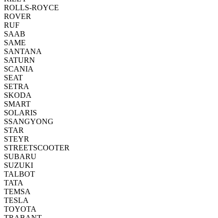
ROLLS-ROYCE
ROVER
RUF
SAAB
SAME
SANTANA
SATURN
SCANIA
SEAT
SETRA
SKODA
SMART
SOLARIS
SSANGYONG
STAR
STEYR
STREETSCOOTER
SUBARU
SUZUKI
TALBOT
TATA
TEMSA
TESLA
TOYOTA
TRABANT