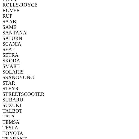
ROLLS-ROYCE
ROVER
RUF
SAAB
SAME
SANTANA
SATURN
SCANIA
SEAT
SETRA
SKODA
SMART
SOLARIS
SSANGYONG
STAR
STEYR
STREETSCOOTER
SUBARU
SUZUKI
TALBOT
TATA
TEMSA
TESLA
TOYOTA
TRABANT