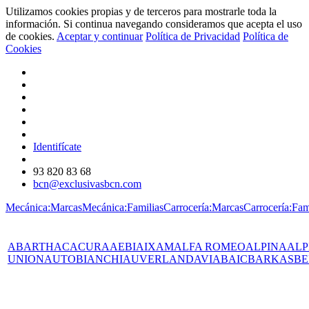
Utilizamos cookies propias y de terceros para mostrarle toda la
información. Si continua navegando consideramos que acepta el uso
de cookies.
Aceptar y continuar
Política de Privacidad
Política de
Cookies
Identifícate
93 820 83 68
bcn@exclusivasbcn.com
Mecánica:Marcas
Mecánica:Familias
Carrocería:Marcas
Carrocería:Fam
ABARTH
AC
ACURA
AEBI
AIXAM
ALFA ROMEO
ALPINA
ALP
UNION
AUTOBIANCHI
AUVERLAND
AVIA
BAIC
BARKAS
BE