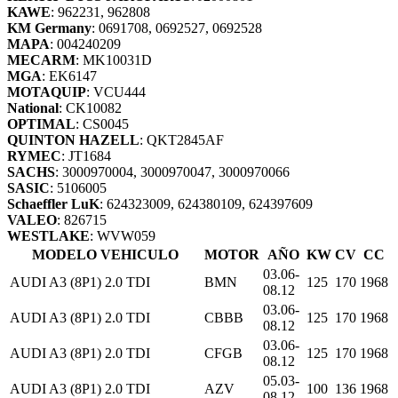
KAWE
: 962231, 962808
KM Germany
: 0691708, 0692527, 0692528
MAPA
: 004240209
MECARM
: MK10031D
MGA
: EK6147
MOTAQUIP
: VCU444
National
: CK10082
OPTIMAL
: CS0045
QUINTON HAZELL
: QKT2845AF
RYMEC
: JT1684
SACHS
: 3000970004, 3000970047, 3000970066
SASIC
: 5106005
Schaeffler LuK
: 624323009, 624380109, 624397609
VALEO
: 826715
WESTLAKE
: WVW059
MODELO VEHICULO
MOTOR
AÑO
KW
CV
CC
03.06-
AUDI A3 (8P1) 2.0 TDI
BMN
125
170
1968
08.12
03.06-
AUDI A3 (8P1) 2.0 TDI
CBBB
125
170
1968
08.12
03.06-
AUDI A3 (8P1) 2.0 TDI
CFGB
125
170
1968
08.12
05.03-
AUDI A3 (8P1) 2.0 TDI
AZV
100
136
1968
08.12