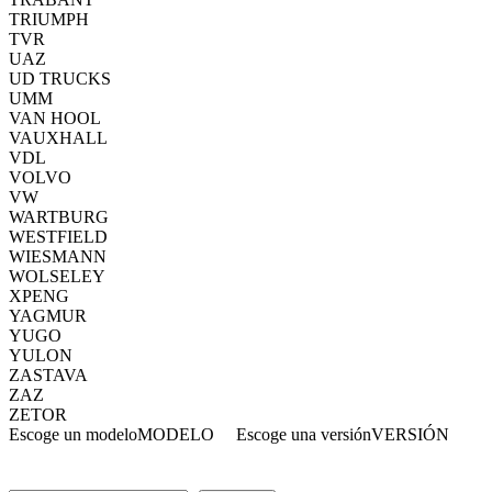
TRIUMPH
TVR
UAZ
UD TRUCKS
UMM
VAN HOOL
VAUXHALL
VDL
VOLVO
VW
WARTBURG
WESTFIELD
WIESMANN
WOLSELEY
XPENG
YAGMUR
YUGO
YULON
ZASTAVA
ZAZ
ZETOR
Escoge un modelo
MODELO
Escoge una versión
VERSIÓN