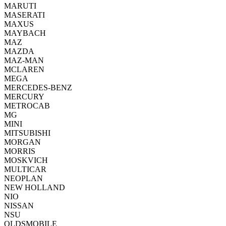
MARUTI
MASERATI
MAXUS
MAYBACH
MAZ
MAZDA
MAZ-MAN
MCLAREN
MEGA
MERCEDES-BENZ
MERCURY
METROCAB
MG
MINI
MITSUBISHI
MORGAN
MORRIS
MOSKVICH
MULTICAR
NEOPLAN
NEW HOLLAND
NIO
NISSAN
NSU
OLDSMOBILE