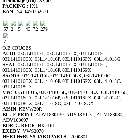
h embalaje (cm)
: 82,00
PACKING
: 1X1
EAN
: 5411450752671
57
2
5
43
72
279
7
O.E.
CRUCES
AUDI
: 03G141015L, 03G141015LX, 03L141016C,
03L141016CX, 03L141016P, 03L141016PX, 03L141018G
SEAT
: 03G141015L, 03G141015LX, 03L141016C,
03L141016CX, 03L141016P, 03L141016PX
SKODA
: 03G141015L, 03G141015LX, 03L141016C,
03L141016CX, 03L141016P, 03L141016PX, 03L141018C,
03L141018CX
VW
: 03G141015, 03G141015L, 03G141015LX, 03L141016C,
03L141016CX, 03L141016P, 03L141016PX, 03L141018C,
03L141018CX, 03L141018G, 03L141018GX
AISIN
: KEVW20R
BLUE PRINT
: ADV1830130, ADV1830131, ADV183080,
ADV183097
BORG - BECK
: HK2161
EXEDY
: VWS2070
HERTH+BUSS JAKOPARTS
: J2000801