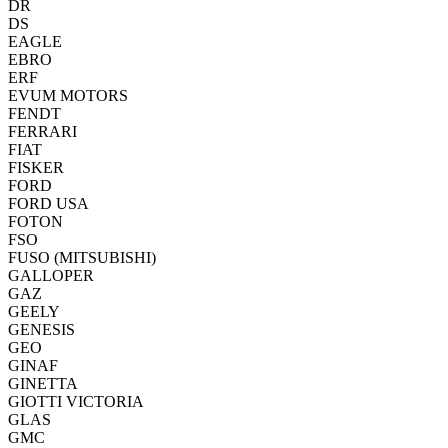
DR
DS
EAGLE
EBRO
ERF
EVUM MOTORS
FENDT
FERRARI
FIAT
FISKER
FORD
FORD USA
FOTON
FSO
FUSO (MITSUBISHI)
GALLOPER
GAZ
GEELY
GENESIS
GEO
GINAF
GINETTA
GIOTTI VICTORIA
GLAS
GMC