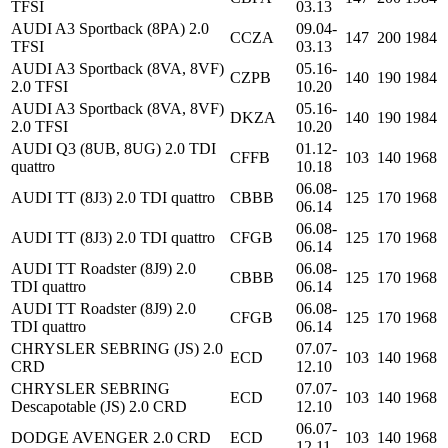
TFSI
03.13
AUDI A3 Sportback (8PA) 2.0
09.04-
CCZA
147
200
1984
TFSI
03.13
AUDI A3 Sportback (8VA, 8VF)
05.16-
CZPB
140
190
1984
2.0 TFSI
10.20
AUDI A3 Sportback (8VA, 8VF)
05.16-
DKZA
140
190
1984
2.0 TFSI
10.20
AUDI Q3 (8UB, 8UG) 2.0 TDI
01.12-
CFFB
103
140
1968
quattro
10.18
06.08-
AUDI TT (8J3) 2.0 TDI quattro
CBBB
125
170
1968
06.14
06.08-
AUDI TT (8J3) 2.0 TDI quattro
CFGB
125
170
1968
06.14
AUDI TT Roadster (8J9) 2.0
06.08-
CBBB
125
170
1968
TDI quattro
06.14
AUDI TT Roadster (8J9) 2.0
06.08-
CFGB
125
170
1968
TDI quattro
06.14
CHRYSLER SEBRING (JS) 2.0
07.07-
ECD
103
140
1968
CRD
12.10
CHRYSLER SEBRING
07.07-
ECD
103
140
1968
Descapotable (JS) 2.0 CRD
12.10
06.07-
DODGE AVENGER 2.0 CRD
ECD
103
140
1968
12.11