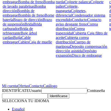
embrague
Bomba de freno
Bomba
rueda
Cojinete palanca
Cojinete
c
de lavado parabrisas
Bomba
palier
Cojinete,
j
dirección
Bombín de
mangueta
Cojinetes,
d
embrague
Bombín de freno
Borne
diferencial
Condensador sistema
f
batería
Brazo de dirección
Brazo
encendido
Conducto
Contacto
r
de suspensión
Brida
Brida
aviso desgaste freno
Correa
carburador
Brida de
distribución
Correa
t
refrigerante
Buje árbol
trapezoidal
Cubierta Caja filtro de
cardan
Bujía
Cable
aceite
Cubierta correa
embrague
Cables
Caja de muelle
distribución
Cuerpo de
mariposa
Deposito compensación
dirección asistida
Depósito
expansión
Disco de embrague
Mi cuenta
Ofertas
Contacto
Catálogo
IDENTIFÍCATE
Usuario
Contraseña
SELECCIONA TU IDIOMA
Español