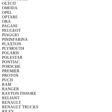
OLTCIT
OMODA
OPEL
OPTARE
ORA
PAGANI
PEUGEOT
PIAGGIO
PININFARINA
PLAXTON
PLYMOUTH
POLARIS
POLESTAR
PONTIAC
PORSCHE
PREMIER
PROTON
PUCH
RAM
RANGER
RAYTON FISSORE
RELIANT
RENAULT
RENAULT TRUCKS
RILEY