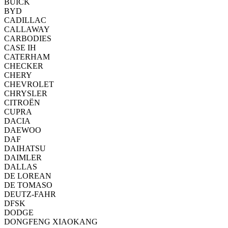
BUICK
BYD
CADILLAC
CALLAWAY
CARBODIES
CASE IH
CATERHAM
CHECKER
CHERY
CHEVROLET
CHRYSLER
CITROËN
CUPRA
DACIA
DAEWOO
DAF
DAIHATSU
DAIMLER
DALLAS
DE LOREAN
DE TOMASO
DEUTZ-FAHR
DFSK
DODGE
DONGFENG XIAOKANG