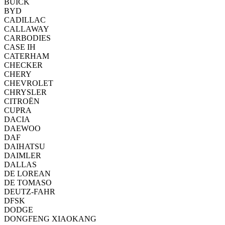
BUICK
BYD
CADILLAC
CALLAWAY
CARBODIES
CASE IH
CATERHAM
CHECKER
CHERY
CHEVROLET
CHRYSLER
CITROËN
CUPRA
DACIA
DAEWOO
DAF
DAIHATSU
DAIMLER
DALLAS
DE LOREAN
DE TOMASO
DEUTZ-FAHR
DFSK
DODGE
DONGFENG XIAOKANG