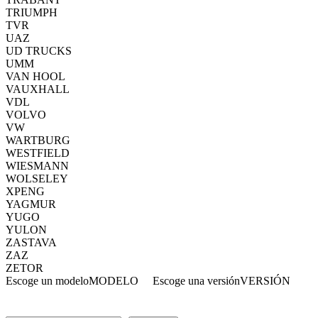
TRIUMPH
TVR
UAZ
UD TRUCKS
UMM
VAN HOOL
VAUXHALL
VDL
VOLVO
VW
WARTBURG
WESTFIELD
WIESMANN
WOLSELEY
XPENG
YAGMUR
YUGO
YULON
ZASTAVA
ZAZ
ZETOR
Escoge un modelo
MODELO
Escoge una versión
VERSIÓN