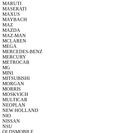
MARUTI
MASERATI
MAXUS
MAYBACH
MAZ
MAZDA
MAZ-MAN
MCLAREN
MEGA
MERCEDES-BENZ
MERCURY
METROCAB
MG
MINI
MITSUBISHI
MORGAN
MORRIS
MOSKVICH
MULTICAR
NEOPLAN
NEW HOLLAND
NIO
NISSAN
NSU
OLDSMOBILE