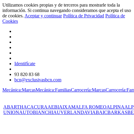
Utilizamos cookies propias y de terceros para mostrarle toda la
información. Si continua navegando consideramos que acepta el uso
de cookies.
Aceptar y continuar
Política de Privacidad
Política de
Cookies
Identifícate
93 820 83 68
bcn@exclusivasbcn.com
Mecánica:Marcas
Mecánica:Familias
Carrocería:Marcas
Carrocería:Fam
ABARTH
AC
ACURA
AEBI
AIXAM
ALFA ROMEO
ALPINA
ALP
UNION
AUTOBIANCHI
AUVERLAND
AVIA
BAIC
BARKAS
BE