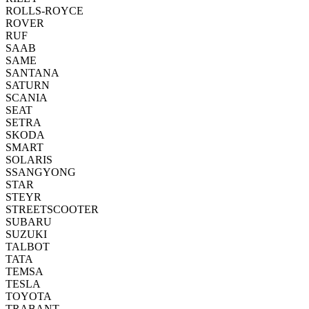
ROLLS-ROYCE
ROVER
RUF
SAAB
SAME
SANTANA
SATURN
SCANIA
SEAT
SETRA
SKODA
SMART
SOLARIS
SSANGYONG
STAR
STEYR
STREETSCOOTER
SUBARU
SUZUKI
TALBOT
TATA
TEMSA
TESLA
TOYOTA
TRABANT