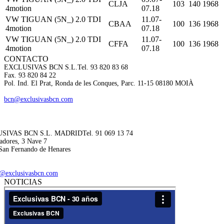
CLJA
103
140
1968
4motion
07.18
VW TIGUAN (5N_) 2.0 TDI
11.07-
CBAA
100
136
1968
4motion
07.18
VW TIGUAN (5N_) 2.0 TDI
11.07-
CFFA
100
136
1968
4motion
07.18
CONTACTO
EXCLUSIVAS BCN S.L.
Tel. 93 820 83 68
Fax. 93 820 84 22
Pol. Ind. El Prat, Ronda de les Conques, Parc. 11-15 08180 MOIÀ
bcn@exclusivasbcn.com
SIVAS BCN S.L. MADRID
Tel. 91 069 13 74
adores, 3 Nave 7
San Fernando de Henares
@exclusivasbcn.com
NOTICIAS