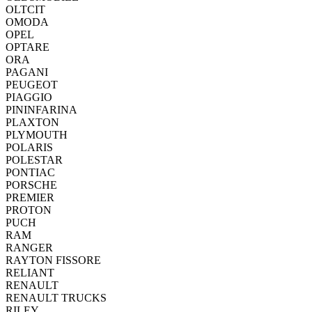
OLTCIT
OMODA
OPEL
OPTARE
ORA
PAGANI
PEUGEOT
PIAGGIO
PININFARINA
PLAXTON
PLYMOUTH
POLARIS
POLESTAR
PONTIAC
PORSCHE
PREMIER
PROTON
PUCH
RAM
RANGER
RAYTON FISSORE
RELIANT
RENAULT
RENAULT TRUCKS
RILEY