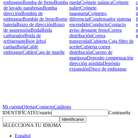
embrague
Bomba de freno
Bomba
rueda
Cojinete palanca
Cojinete
c
de lavado parabrisas
Bomba
palier
Cojinete,
j
dirección
Bombín de
mangueta
Cojinetes,
d
embrague
Bombín de freno
Borne
diferencial
Condensador sistema
f
batería
Brazo de dirección
Brazo
encendido
Conducto
Contacto
r
de suspensión
Brida
Brida
aviso desgaste freno
Correa
carburador
Brida de
distribución
Correa
t
refrigerante
Buje árbol
trapezoidal
Cubierta Caja filtro de
cardan
Bujía
Cable
aceite
Cubierta correa
embrague
Cables
Caja de muelle
distribución
Cuerpo de
mariposa
Deposito compensación
dirección asistida
Depósito
expansión
Disco de embrague
Mi cuenta
Ofertas
Contacto
Catálogo
IDENTIFÍCATE
Usuario
Contraseña
SELECCIONA TU IDIOMA
Español