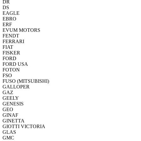
DR
DS
EAGLE
EBRO
ERF
EVUM MOTORS
FENDT
FERRARI
FIAT
FISKER
FORD
FORD USA
FOTON
FSO
FUSO (MITSUBISHI)
GALLOPER
GAZ
GEELY
GENESIS
GEO
GINAF
GINETTA
GIOTTI VICTORIA
GLAS
GMC