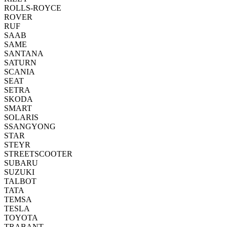
ROLLS-ROYCE
ROVER
RUF
SAAB
SAME
SANTANA
SATURN
SCANIA
SEAT
SETRA
SKODA
SMART
SOLARIS
SSANGYONG
STAR
STEYR
STREETSCOOTER
SUBARU
SUZUKI
TALBOT
TATA
TEMSA
TESLA
TOYOTA
TRABANT