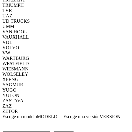
TRIUMPH
TVR
UAZ
UD TRUCKS
UMM
VAN HOOL
VAUXHALL
VDL
VOLVO
VW
WARTBURG
WESTFIELD
WIESMANN
WOLSELEY
XPENG
YAGMUR
YUGO
YULON
ZASTAVA
ZAZ
ZETOR
Escoge un modelo
MODELO
Escoge una versión
VERSIÓN