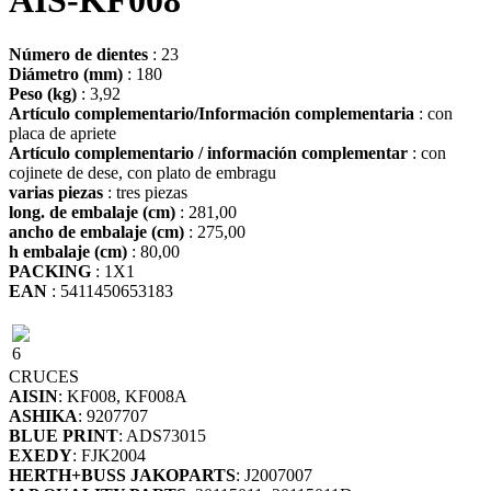
AIS-KF008
Número de dientes
: 23
Diámetro (mm)
: 180
Peso (kg)
: 3,92
Artículo complementario/Información complementaria
: con
placa de apriete
Artículo complementario / información complementar
: con
cojinete de dese, con plato de embragu
varias piezas
: tres piezas
long. de embalaje (cm)
: 281,00
ancho de embalaje (cm)
: 275,00
h embalaje (cm)
: 80,00
PACKING
: 1X1
EAN
: 5411450653183
6
CRUCES
AISIN
: KF008, KF008A
ASHIKA
: 9207707
BLUE PRINT
: ADS73015
EXEDY
: FJK2004
HERTH+BUSS JAKOPARTS
: J2007007