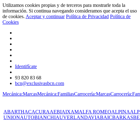
Utilizamos cookies propias y de terceros para mostrarle toda la
información. Si continua navegando consideramos que acepta el uso
de cookies.
Aceptar y continuar
Política de Privacidad
Política de
Cookies
Identifícate
93 820 83 68
bcn@exclusivasbcn.com
Mecánica:Marcas
Mecánica:Familias
Carrocería:Marcas
Carrocería:Fam
ABARTH
AC
ACURA
AEBI
AIXAM
ALFA ROMEO
ALPINA
ALP
UNION
AUTOBIANCHI
AUVERLAND
AVIA
BAIC
BARKAS
BE