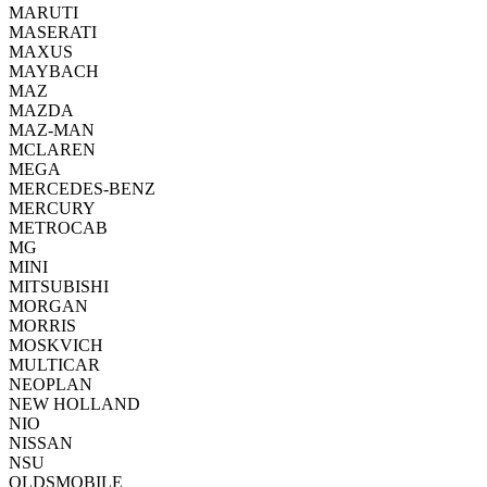
MARUTI
MASERATI
MAXUS
MAYBACH
MAZ
MAZDA
MAZ-MAN
MCLAREN
MEGA
MERCEDES-BENZ
MERCURY
METROCAB
MG
MINI
MITSUBISHI
MORGAN
MORRIS
MOSKVICH
MULTICAR
NEOPLAN
NEW HOLLAND
NIO
NISSAN
NSU
OLDSMOBILE