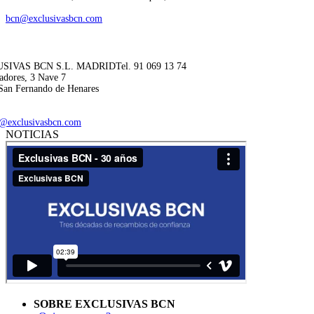
bcn@exclusivasbcn.com
SIVAS BCN S.L. MADRID
Tel. 91 069 13 74
adores, 3 Nave 7
San Fernando de Henares
@exclusivasbcn.com
NOTICIAS
SOBRE EXCLUSIVAS BCN