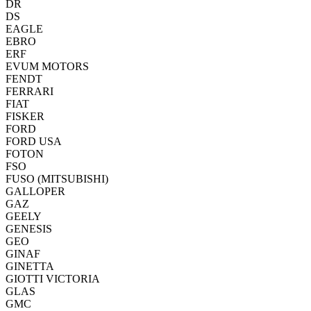
DR
DS
EAGLE
EBRO
ERF
EVUM MOTORS
FENDT
FERRARI
FIAT
FISKER
FORD
FORD USA
FOTON
FSO
FUSO (MITSUBISHI)
GALLOPER
GAZ
GEELY
GENESIS
GEO
GINAF
GINETTA
GIOTTI VICTORIA
GLAS
GMC