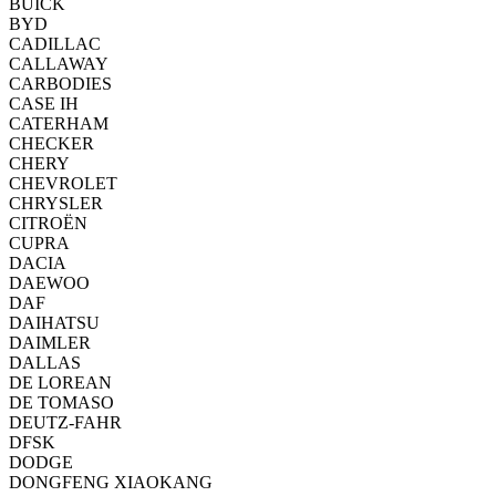
BUICK
BYD
CADILLAC
CALLAWAY
CARBODIES
CASE IH
CATERHAM
CHECKER
CHERY
CHEVROLET
CHRYSLER
CITROËN
CUPRA
DACIA
DAEWOO
DAF
DAIHATSU
DAIMLER
DALLAS
DE LOREAN
DE TOMASO
DEUTZ-FAHR
DFSK
DODGE
DONGFENG XIAOKANG