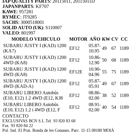
IAP QUALITY PARTS
: 20115011, 20115011D
JAPANPARTS
: KF707
KAWE
: 957281
RYMEC
: JT9285
SACHS
: 3000518001
SOLID AUTO (UK)
: S110007
VALEO
: 801997
MODELO VEHICULO
MOTOR
AÑO
KW
CV
CC
SUBARU JUSTY I (KAD) 1200
05.87-
EF12
49
67
1189
(KA7)
10.95
SUBARU JUSTY I (KAD) 1200
10.86-
EF12
50
68
1189
4WD (KA8)
12.90
SUBARU JUSTY I (KAD) 1200
10.90-
EF12E
55
75
1189
4WD (KA8)
04.96
SUBARU JUSTY I (KAD) 1200
05.87-
EF12
49
67
1189
4WD (KAD-A)
05.91
SUBARU LIBERO Autobús
08.86-
EF12
38
52
1189
(E10, E12) 1.2 4WD (E12, KJ8
02.00
SUBARU LIBERO Autobús
08.91-
EF12
40
54
1189
(E10, E12) 1.2 i 4WD (E12, F
02.00
CONTACTO
EXCLUSIVAS BCN S.L.
Tel. 93 820 83 68
Fax. 93 820 84 22
Pol. Ind. El Prat, Ronda de les Conques, Parc. 11-15 08180 MOIÀ