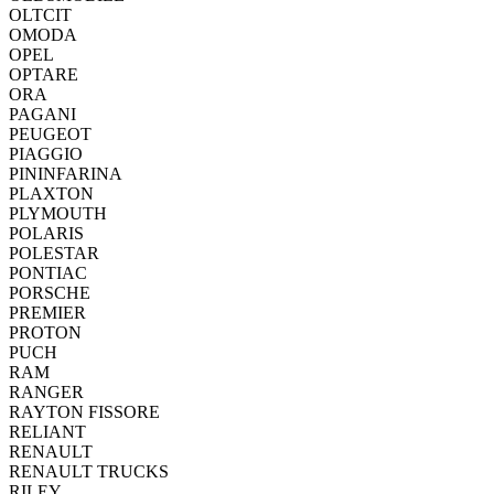
OLTCIT
OMODA
OPEL
OPTARE
ORA
PAGANI
PEUGEOT
PIAGGIO
PININFARINA
PLAXTON
PLYMOUTH
POLARIS
POLESTAR
PONTIAC
PORSCHE
PREMIER
PROTON
PUCH
RAM
RANGER
RAYTON FISSORE
RELIANT
RENAULT
RENAULT TRUCKS
RILEY