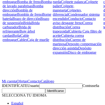
embrague
Bomba de freno
Bomba
rueda
Cojinete palanca
Cojinete
c
de lavado parabrisas
Bomba
palier
Cojinete,
j
dirección
Bombín de
mangueta
Cojinetes,
d
embrague
Bombín de freno
Borne
diferencial
Condensador sistema
f
batería
Brazo de dirección
Brazo
encendido
Conducto
Contacto
r
de suspensión
Brida
Brida
aviso desgaste freno
Correa
carburador
Brida de
distribución
Correa
t
refrigerante
Buje árbol
trapezoidal
Cubierta Caja filtro de
cardan
Bujía
Cable
aceite
Cubierta correa
embrague
Cables
Caja de muelle
distribución
Cuerpo de
mariposa
Deposito compensación
dirección asistida
Depósito
expansión
Disco de embrague
Mi cuenta
Ofertas
Contacto
Catálogo
IDENTIFÍCATE
Usuario
Contraseña
SELECCIONA TU IDIOMA
Español