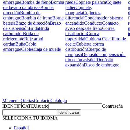
embrague
Bomba de freno
Bomba
rueda
Cojinete palanca
Cojinete
c
de lavado parabrisas
Bomba
palier
Cojinete,
j
dirección
Bombín de
mangueta
Cojinetes,
d
embrague
Bombín de freno
Borne
diferencial
Condensador sistema
f
batería
Brazo de dirección
Brazo
encendido
Conducto
Contacto
r
de suspensión
Brida
Brida
aviso desgaste freno
Correa
carburador
Brida de
distribución
Correa
t
refrigerante
Buje árbol
trapezoidal
Cubierta Caja filtro de
cardan
Bujía
Cable
aceite
Cubierta correa
embrague
Cables
Caja de muelle
distribución
Cuerpo de
mariposa
Deposito compensación
dirección asistida
Depósito
expansión
Disco de embrague
Mi cuenta
Ofertas
Contacto
Catálogo
IDENTIFÍCATE
Usuario
Contraseña
SELECCIONA TU IDIOMA
Español