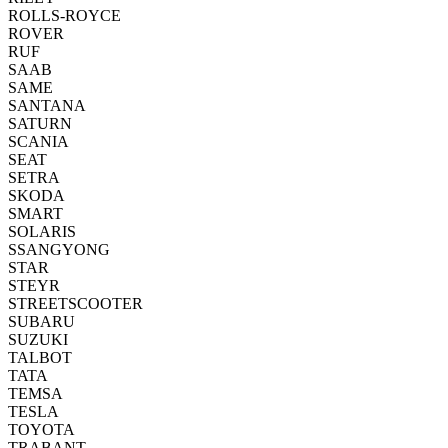
ROLLS-ROYCE
ROVER
RUF
SAAB
SAME
SANTANA
SATURN
SCANIA
SEAT
SETRA
SKODA
SMART
SOLARIS
SSANGYONG
STAR
STEYR
STREETSCOOTER
SUBARU
SUZUKI
TALBOT
TATA
TEMSA
TESLA
TOYOTA
TRABANT