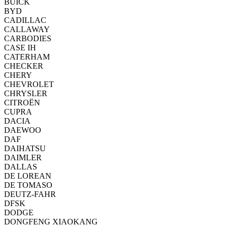
BUICK
BYD
CADILLAC
CALLAWAY
CARBODIES
CASE IH
CATERHAM
CHECKER
CHERY
CHEVROLET
CHRYSLER
CITROËN
CUPRA
DACIA
DAEWOO
DAF
DAIHATSU
DAIMLER
DALLAS
DE LOREAN
DE TOMASO
DEUTZ-FAHR
DFSK
DODGE
DONGFENG XIAOKANG