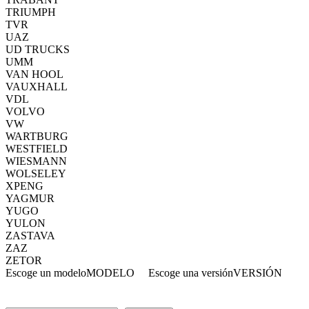
TRIUMPH
TVR
UAZ
UD TRUCKS
UMM
VAN HOOL
VAUXHALL
VDL
VOLVO
VW
WARTBURG
WESTFIELD
WIESMANN
WOLSELEY
XPENG
YAGMUR
YUGO
YULON
ZASTAVA
ZAZ
ZETOR
Escoge un modelo
MODELO
Escoge una versión
VERSIÓN