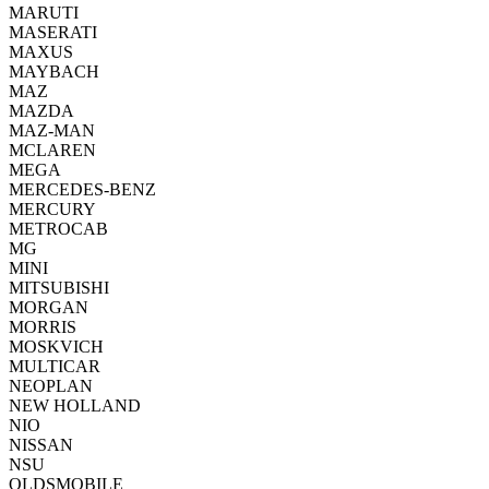
MARUTI
MASERATI
MAXUS
MAYBACH
MAZ
MAZDA
MAZ-MAN
MCLAREN
MEGA
MERCEDES-BENZ
MERCURY
METROCAB
MG
MINI
MITSUBISHI
MORGAN
MORRIS
MOSKVICH
MULTICAR
NEOPLAN
NEW HOLLAND
NIO
NISSAN
NSU
OLDSMOBILE