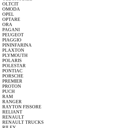
OLTCIT
OMODA
OPEL
OPTARE
ORA
PAGANI
PEUGEOT
PIAGGIO
PININFARINA
PLAXTON
PLYMOUTH
POLARIS
POLESTAR
PONTIAC
PORSCHE
PREMIER
PROTON
PUCH
RAM
RANGER
RAYTON FISSORE
RELIANT
RENAULT
RENAULT TRUCKS
RILEY