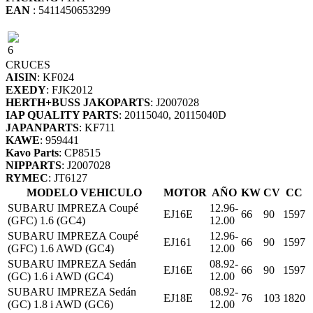
EAN
: 5411450653299
6
CRUCES
AISIN
: KF024
EXEDY
: FJK2012
HERTH+BUSS JAKOPARTS
: J2007028
IAP QUALITY PARTS
: 20115040, 20115040D
JAPANPARTS
: KF711
KAWE
: 959441
Kavo Parts
: CP8515
NIPPARTS
: J2007028
RYMEC
: JT6127
MODELO VEHICULO
MOTOR
AÑO
KW
CV
CC
SUBARU IMPREZA Coupé
12.96-
EJ16E
66
90
1597
(GFC) 1.6 (GC4)
12.00
SUBARU IMPREZA Coupé
12.96-
EJ161
66
90
1597
(GFC) 1.6 AWD (GC4)
12.00
SUBARU IMPREZA Sedán
08.92-
EJ16E
66
90
1597
(GC) 1.6 i AWD (GC4)
12.00
SUBARU IMPREZA Sedán
08.92-
EJ18E
76
103
1820
(GC) 1.8 i AWD (GC6)
12.00