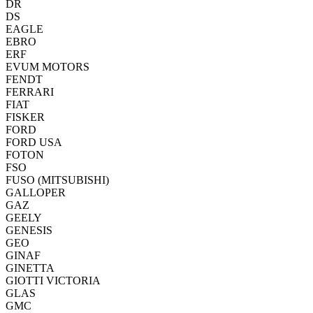
DR
DS
EAGLE
EBRO
ERF
EVUM MOTORS
FENDT
FERRARI
FIAT
FISKER
FORD
FORD USA
FOTON
FSO
FUSO (MITSUBISHI)
GALLOPER
GAZ
GEELY
GENESIS
GEO
GINAF
GINETTA
GIOTTI VICTORIA
GLAS
GMC