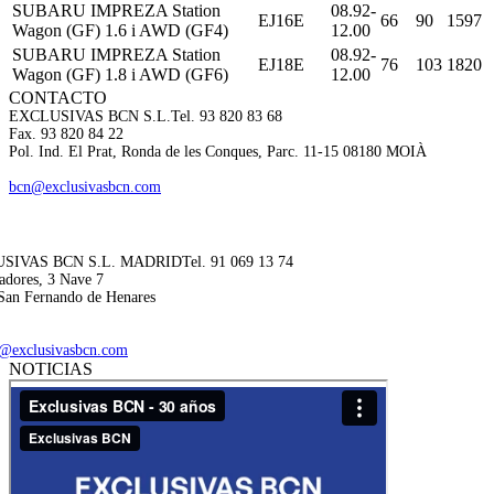
SUBARU IMPREZA Station
08.92-
EJ16E
66
90
1597
Wagon (GF) 1.6 i AWD (GF4)
12.00
SUBARU IMPREZA Station
08.92-
EJ18E
76
103
1820
Wagon (GF) 1.8 i AWD (GF6)
12.00
CONTACTO
EXCLUSIVAS BCN S.L.
Tel. 93 820 83 68
Fax. 93 820 84 22
Pol. Ind. El Prat, Ronda de les Conques, Parc. 11-15 08180 MOIÀ
bcn@exclusivasbcn.com
SIVAS BCN S.L. MADRID
Tel. 91 069 13 74
adores, 3 Nave 7
San Fernando de Henares
@exclusivasbcn.com
NOTICIAS