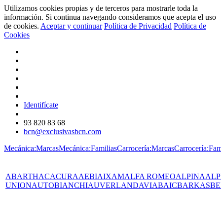
Utilizamos cookies propias y de terceros para mostrarle toda la
información. Si continua navegando consideramos que acepta el uso
de cookies.
Aceptar y continuar
Política de Privacidad
Política de
Cookies
Identifícate
93 820 83 68
bcn@exclusivasbcn.com
Mecánica:Marcas
Mecánica:Familias
Carrocería:Marcas
Carrocería:Fam
ABARTH
AC
ACURA
AEBI
AIXAM
ALFA ROMEO
ALPINA
ALP
UNION
AUTOBIANCHI
AUVERLAND
AVIA
BAIC
BARKAS
BE